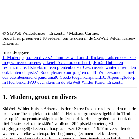
© SkiWelt WilderKaiser - Brixental / Mathäus Gartner.
SnowTrex presenteert 10 redenen om te skiën in de SkiWelt Wilder Kaiser-
Brixental
Inhoudsopgave
1. Modern, groot en divers
2. Families welkom!
3. Kickers, rails en obstakels
in gevarieerde sneeuwparken
4. Skiën op een laat tijdstip
5. Hutten en
restaurants rechtstreeks uit een prentenboek
6. Gevarieerde winteractiviteiten
ook buiten de piste
7. Rodelplezier voor jong en oud
8. Winterwandelen met
een adembenemend panorama
9. Goede toegankelijkheid
10. Alpien iglodorp
in Hochbrixen
FAQ over skiën in de SkiWelt Wilder Kaiser-Brixental
1. Modern, groot en divers
SkiWelt Wilder Kaiser-Brixental is door SnowTrex al onderscheiden met de
prijs voor “beste plek om te skiën”. Het is het grootste skigebied in Tirol en
het op één na grootste skigebied in Oostenrijk. Het skigebied heeft ook de
titel “beste plek om te skiën” verdiend. 284 pistekilometers, 90
stijgingsmogelijkheden op hoogtes tussen 620 m en 1.957 m vervullen de
wensen van elke wintersporter. Beginners, gezinnen met kinderen,
gevorderde skiërs of experts – iedereen kan hier genieten van het skiën. De