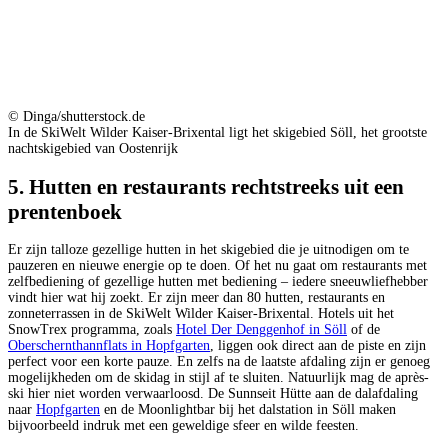
© Dinga/shutterstock.de
In de SkiWelt Wilder Kaiser-Brixental ligt het skigebied Söll, het grootste
nachtskigebied van Oostenrijk
5. Hutten en restaurants rechtstreeks uit een
prentenboek
Er zijn talloze gezellige hutten in het skigebied die je uitnodigen om te
pauzeren en nieuwe energie op te doen. Of het nu gaat om restaurants met
zelfbediening of gezellige hutten met bediening – iedere sneeuwliefhebber
vindt hier wat hij zoekt. Er zijn meer dan 80 hutten, restaurants en
zonneterrassen in de SkiWelt Wilder Kaiser-Brixental. Hotels uit het
SnowTrex programma, zoals
Hotel Der Denggenhof in Söll
of de
Oberschernthannflats in Hopfgarten
, liggen ook direct aan de piste en zijn
perfect voor een korte pauze. En zelfs na de laatste afdaling zijn er genoeg
mogelijkheden om de skidag in stijl af te sluiten. Natuurlijk mag de après-
ski hier niet worden verwaarloosd. De Sunnseit Hütte aan de dalafdaling
naar
Hopfgarten
en de Moonlightbar bij het dalstation in Söll maken
bijvoorbeeld indruk met een geweldige sfeer en wilde feesten.