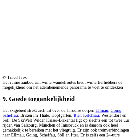
© TravelTrex
Het ruime aanbod aan winterwandelroutes biedt winterliefhebbers de
mogelijkheid om het adembenemende panorama te voet te ontdekken
9. Goede toegankelijkheid
Het skigebied strekt zich uit over de Tiroolse dorpen
Ellmau
,
Going
,
Scheffau
, Brixen im Thale, Hopfgarten,
Itter
,
Kelchsau
, Westendorf en
Söll. De SkiWelt Wilder Kaiser-Brixental ligt op slechts een tot twee uur
rijden van Salzburg, München of Innsbruck en is daarom ook heel
gemakkelijk te bereiken met het vliegtuig. Er zijn ook treinverbindingen
naar Ellmau, Going, Scheffau, Söll en Itter. Er is zelfs een 24-uurs