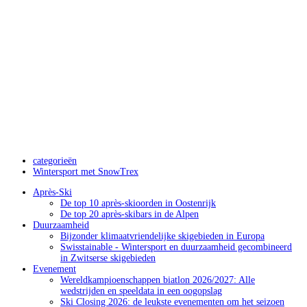
categorieën
Wintersport met SnowTrex
Après-Ski
De top 10 après-skioorden in Oostenrijk
De top 20 après-skibars in de Alpen
Duurzaamheid
Bijzonder klimaatvriendelijke skigebieden in Europa
Swisstainable - Wintersport en duurzaamheid gecombineerd
in Zwitserse skigebieden
Evenement
Wereldkampioenschappen biatlon 2026/2027: Alle
wedstrijden en speeldata in een oogopslag
Ski Closing 2026: de leukste evenementen om het seizoen