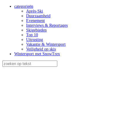
categorieën
Après-Ski
Duurzaamheid
Evenement
Interviews & Reportages
Skigebieden
Top 10
Uitrusting
Vakantie & Wintersport
Veiligheid op skis
Wintersport met SnowTrex