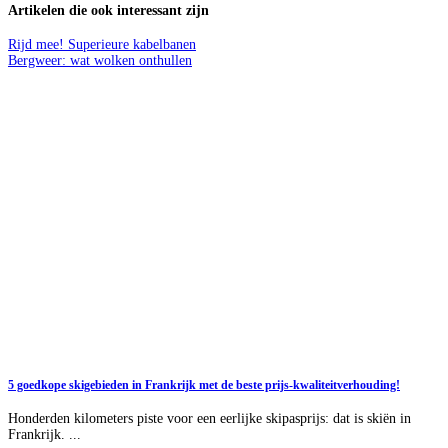
Artikelen die ook interessant zijn
Rijd mee! Superieure kabelbanen
Bergweer: wat wolken onthullen
5 goedkope skigebieden in Frankrijk met de beste prijs-kwaliteitverhouding!
Honderden kilometers piste voor een eerlijke skipasprijs: dat is skiën in
Frankrijk. ...