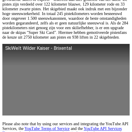
pistes zijn verdeeld over 122 kilometer blauwe, 129 kilometer rode en 33
kilometer zwarte pistes. Het skigebied maakt ook indruk met een bijzonder
hoge sneeuwzekerheid. In totaal 245 pistekilometers worden besneeuwd
door ongeveer 1.500 sneeuwkanonnen, waardoor de beste omstandigheden
worden gegarandeerd, zelfs als er geen natuurlijke sneeuwval is. Als de 284
pistekilometers niet genoeg zijn voor een skiliefhebber, is er een upgrade
naar de skipas “Super Ski Card”. Hiermee hebben gemotiveerde pistenfans
de keuze uit 2750 kilometer aan pistes en 938 liften in 22 skigebieden.
SkiWelt Wilder Kaiser - Brixental
Please also note that by using our services and integrating the YouTube API
Services, the
YouTube Terms of Service
and the
YouTube API Services