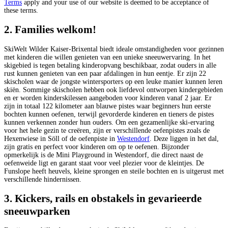
Terms
apply and your use of our website is deemed to be acceptance of
these terms.
2. Families welkom!
SkiWelt Wilder Kaiser-Brixental biedt ideale omstandigheden voor gezinnen
met kinderen die willen genieten van een unieke sneeuwervaring. In het
skigebied is tegen betaling kinderopvang beschikbaar, zodat ouders in alle
rust kunnen genieten van een paar afdalingen in hun eentje. Er zijn 22
skischolen waar de jongste wintersporters op een leuke manier kunnen leren
skiën. Sommige skischolen hebben ook liefdevol ontworpen kindergebieden
en er worden kinderskilessen aangeboden voor kinderen vanaf 2 jaar. Er
zijn in totaal 122 kilometer aan blauwe pistes waar beginners hun eerste
bochten kunnen oefenen, terwijl gevorderde kinderen en tieners de pistes
kunnen verkennen zonder hun ouders. Om een gezamenlijke ski-ervaring
voor het hele gezin te creëren, zijn er verschillende oefenpistes zoals de
Hexenwiese in Söll of de oefenpiste in
Westendorf
. Deze liggen in het dal,
zijn gratis en perfect voor kinderen om op te oefenen. Bijzonder
opmerkelijk is de Mini Playground in Westendorf, die direct naast de
oefenweide ligt en garant staat voor veel plezier voor de kleintjes. De
Funslope heeft heuvels, kleine sprongen en steile bochten en is uitgerust met
verschillende hindernissen.
3. Kickers, rails en obstakels in gevarieerde
sneeuwparken