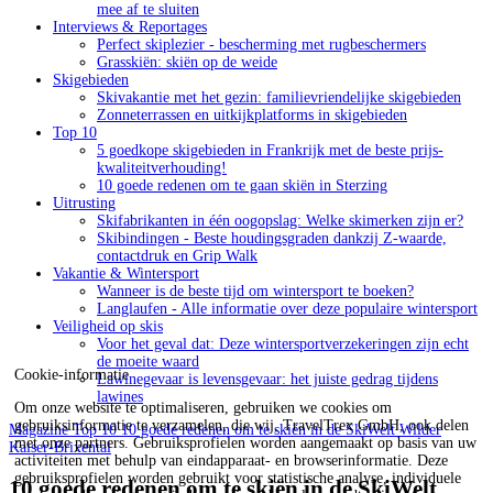
mee af te sluiten
Interviews & Reportages
Perfect skiplezier - bescherming met rugbeschermers
Grasskiën: skiën op de weide
Skigebieden
Skivakantie met het gezin: familievriendelijke skigebieden
Zonneterrassen en uitkijkplatforms in skigebieden
Top 10
5 goedkope skigebieden in Frankrijk met de beste prijs-
kwaliteitverhouding!
10 goede redenen om te gaan skiën in Sterzing
Uitrusting
Skifabrikanten in één oogopslag: Welke skimerken zijn er?
Skibindingen - Beste houdingsgraden dankzij Z-waarde,
contactdruk en Grip Walk
Vakantie & Wintersport
Wanneer is de beste tijd om wintersport te boeken?
Langlaufen - Alle informatie over deze populaire wintersport
Veiligheid op skis
Voor het geval dat: Deze wintersportverzekeringen zijn echt
de moeite waard
Cookie-informatie
Lawinegevaar is levensgevaar: het juiste gedrag tijdens
lawines
Om onze website te optimaliseren, gebruiken we cookies om
gebruiksinformatie te verzamelen, die wij, TravelTrex GmbH, ook delen
Magazine
Top 10
10 goede redenen om te skiën in de SkiWelt Wilder
met onze partners. Gebruiksprofielen worden aangemaakt op basis van uw
Kaiser-Brixental
activiteiten met behulp van eindapparaat- en browserinformatie. Deze
gebruiksprofielen worden gebruikt voor statistische analyse, individuele
10 goede redenen om te skiën in de SkiWelt