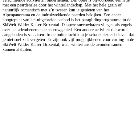
verschillende activiteiten ondernemen. Een optie is bijvoorbeeld een ritje
met een paardenslee door het winterlandschap. Met het hele gezin of
natuurlijk romantisch met z’n tweeën kun je genieten van het
Alpenpanorama en de indrukwekkende paarden bekijken. Een ander
hoogtepunt van het uitgebreide aanbod is het paraglidingprogramma in de
SkiWelt Wilder Kaiser-Brixental. Dappere sneeuwhazen vliegen als vogels
over het adembenemende sneeuwgebied. Een andere activiteit die wordt
aangeboden is schaatsen. In de buitenlucht kun je schaatsplezier beleven dat
je niet snel zult vergeten. Er zijn ook vijf mogelijkheden voor curling in de
SkiWelt Wilder Kaiser-Brixental, waar winterfans de avonden samen
kunnen afsluiten.