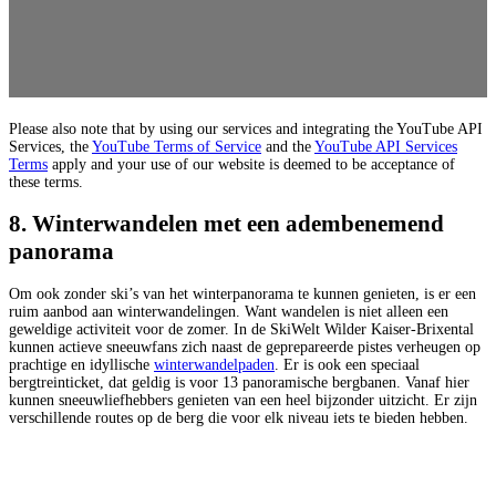
Please also note that by using our services and integrating the YouTube API
Services, the
YouTube Terms of Service
and the
YouTube API Services
Terms
apply and your use of our website is deemed to be acceptance of
these terms.
8. Winterwandelen met een adembenemend
panorama
Om ook zonder ski’s van het winterpanorama te kunnen genieten, is er een
ruim aanbod aan winterwandelingen. Want wandelen is niet alleen een
geweldige activiteit voor de zomer. In de SkiWelt Wilder Kaiser-Brixental
kunnen actieve sneeuwfans zich naast de geprepareerde pistes verheugen op
prachtige en idyllische
winterwandelpaden
. Er is ook een speciaal
bergtreinticket, dat geldig is voor 13 panoramische bergbanen. Vanaf hier
kunnen sneeuwliefhebbers genieten van een heel bijzonder uitzicht. Er zijn
verschillende routes op de berg die voor elk niveau iets te bieden hebben.