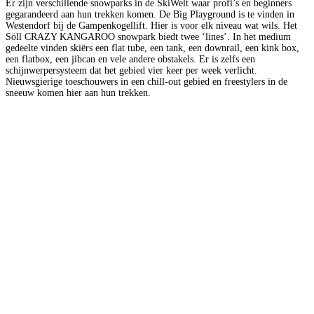
Er zijn verschillende snowparks in de SkiWelt waar profi’s en beginners
gegarandeerd aan hun trekken komen. De Big Playground is te vinden in
Westendorf bij de Gampenkogellift. Hier is voor elk niveau wat wils. Het
Söll CRAZY KANGAROO snowpark biedt twee ‘lines’. In het medium
gedeelte vinden skiërs een flat tube, een tank, een downrail, een kink box,
een flatbox, een jibcan en vele andere obstakels. Er is zelfs een
schijnwerpersysteem dat het gebied vier keer per week verlicht.
Nieuwsgierige toeschouwers in een chill-out gebied en freestylers in de
sneeuw komen hier aan hun trekken.