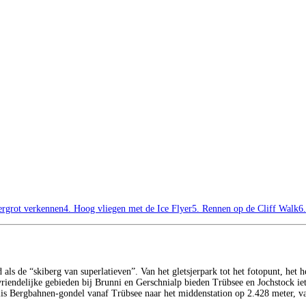
jergrot verkennen
4. Hoog vliegen met de Ice Flyer
5. Rennen op de Cliff Walk
6.
als de “skiberg van superlatieven”. Van het gletsjerpark tot het fotopunt, het h
riendelijke gebieden bij Brunni en Gerschnialp bieden Trübsee en Jochstock ie
is Bergbahnen-gondel vanaf Trübsee naar het middenstation op 2.428 meter, vanw