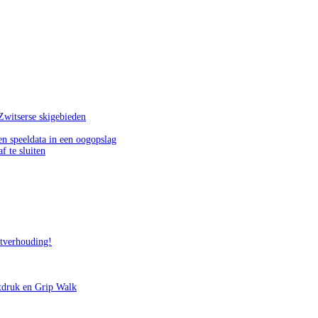
Zwitserse skigebieden
n speeldata in een oogopslag
f te sluiten
itverhouding!
tdruk en Grip Walk