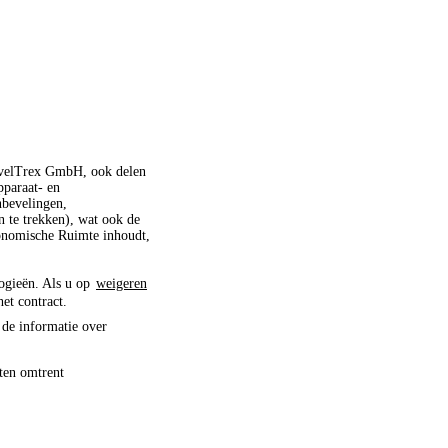
ravelTrex GmbH, ook delen
pparaat- en
nbevelingen,
 te trekken), wat ook de
conomische Ruimte inhoudt,
logieën. Als u op
weigeren
het contract.
 de informatie over
ten omtrent