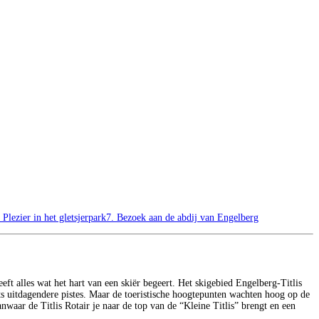
 Plezier in het gletsjerpark
7. Bezoek aan de abdij van Engelberg
eeft alles wat het hart van een skiër begeert. Het skigebied Engelberg-Titlis
ts uitdagendere pistes. Maar de toeristische hoogtepunten wachten hoog op de
aar de Titlis Rotair je naar de top van de “Kleine Titlis” brengt en een