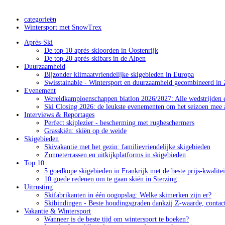
categorieën
Wintersport met SnowTrex
Après-Ski
De top 10 après-skioorden in Oostenrijk
De top 20 après-skibars in de Alpen
Duurzaamheid
Bijzonder klimaatvriendelijke skigebieden in Europa
Swisstainable - Wintersport en duurzaamheid gecombineerd in 
Evenement
Wereldkampioenschappen biatlon 2026/2027: Alle wedstrijden e
Ski Closing 2026: de leukste evenementen om het seizoen mee a
Interviews & Reportages
Perfect skiplezier - bescherming met rugbeschermers
Grasskiën: skiën op de weide
Skigebieden
Skivakantie met het gezin: familievriendelijke skigebieden
Zonneterrassen en uitkijkplatforms in skigebieden
Top 10
5 goedkope skigebieden in Frankrijk met de beste prijs-kwalite
10 goede redenen om te gaan skiën in Sterzing
Uitrusting
Skifabrikanten in één oogopslag: Welke skimerken zijn er?
Skibindingen - Beste houdingsgraden dankzij Z-waarde, contac
Vakantie & Wintersport
Wanneer is de beste tijd om wintersport te boeken?