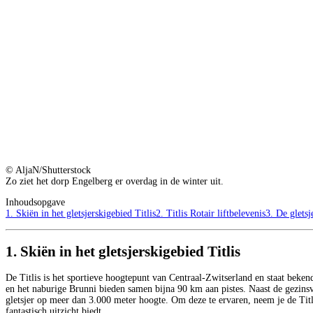
© AljaN/Shutterstock
Zo ziet het dorp Engelberg er overdag in de winter uit.
Inhoudsopgave
1. Skiën in het gletsjerskigebied Titlis
2. Titlis Rotair liftbelevenis
3. De glets
1. Skiën in het gletsjerskigebied Titlis
De Titlis is het sportieve hoogtepunt van Centraal-Zwitserland en staat bekend 
en het naburige Brunni bieden samen bijna 90 km aan pistes. Naast de gezinsv
gletsjer op meer dan 3.000 meter hoogte. Om deze te ervaren, neem je de Titl
fantastisch uitzicht biedt.