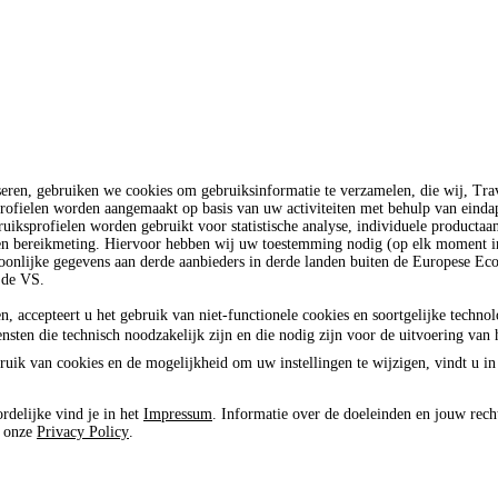
seren, gebruiken we cookies om gebruiksinformatie te verzamelen, die wij, T
rofielen worden aangemaakt op basis van uw activiteiten met behulp van einda
uiksprofielen worden gebruikt voor statistische analyse, individuele productaa
 en bereikmeting. Hiervoor hebben wij uw toestemming nodig (op elk moment in
oonlijke gegevens aan derde aanbieders in derde landen buiten de Europese E
 de VS.
n, accepteert u het gebruik van niet-functionele cookies en soortgelijke techno
ensten die technisch noodzakelijk zijn en die nodig zijn voor de uitvoering van 
ruik van cookies en de mogelijkheid om uw instellingen te wijzigen, vindt u in
rdelijke vind je in het
Impressum
. Informatie over de doeleinden en jouw rech
e onze
Privacy Policy
.