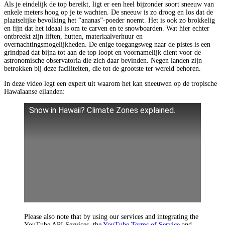
Als je eindelijk de top bereikt, ligt er een heel bijzonder soort sneeuw van
enkele meters hoog op je te wachten. De sneeuw is zo droog en los dat de
plaatselijke bevolking het “ananas”-poeder noemt. Het is ook zo brokkelig
en fijn dat het ideaal is om te carven en te snowboarden. Wat hier echter
ontbreekt zijn liften, hutten, materiaalverhuur en
overnachtingsmogelijkheden. De enige toegangsweg naar de pistes is een
grindpad dat bijna tot aan de top loopt en voornamelijk dient voor de
astronomische observatoria die zich daar bevinden. Negen landen zijn
betrokken bij deze faciliteiten, die tot de grootste ter wereld behoren.
In deze video legt een expert uit waarom het kan sneeuwen op de tropische
Hawaïaanse eilanden:
Snow in Hawaii? Climate Zones explained.
Please also note that by using our services and integrating the
YouTube API Services, the
YouTube Terms of Service
and