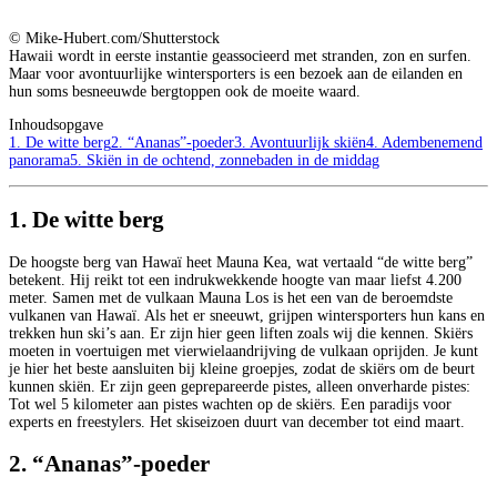
© Mike-Hubert.com/Shutterstock
Hawaii wordt in eerste instantie geassocieerd met stranden, zon en surfen.
Maar voor avontuurlijke wintersporters is een bezoek aan de eilanden en
hun soms besneeuwde bergtoppen ook de moeite waard.
Inhoudsopgave
1. De witte berg
2. “Ananas”-poeder
3. Avontuurlijk skiën
4. Adembenemend
panorama
5. Skiën in de ochtend, zonnebaden in de middag
1. De witte berg
De hoogste berg van Hawaï heet Mauna Kea, wat vertaald “de witte berg”
betekent. Hij reikt tot een indrukwekkende hoogte van maar liefst 4.200
meter. Samen met de vulkaan Mauna Los is het een van de beroemdste
vulkanen van Hawaï. Als het er sneeuwt, grijpen wintersporters hun kans en
trekken hun ski’s aan. Er zijn hier geen liften zoals wij die kennen. Skiërs
moeten in voertuigen met vierwielaandrijving de vulkaan oprijden. Je kunt
je hier het beste aansluiten bij kleine groepjes, zodat de skiërs om de beurt
kunnen skiën. Er zijn geen geprepareerde pistes, alleen onverharde pistes:
Tot wel 5 kilometer aan pistes wachten op de skiërs. Een paradijs voor
experts en freestylers. Het skiseizoen duurt van december tot eind maart.
2. “Ananas”-poeder