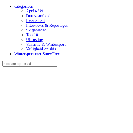
categorieën
Après-Ski
Duurzaamheid
Evenement
Interviews & Reportages
Skigebieden
Top 10
Uitrusting
Vakantie & Wintersport
Veiligheid op skis
Wintersport met SnowTrex