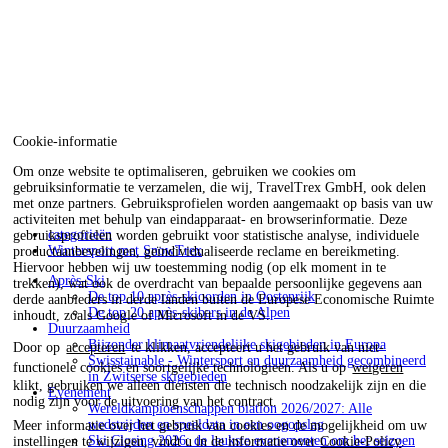
Cookie-informatie
Om onze website te optimaliseren, gebruiken we cookies om
gebruiksinformatie te verzamelen, die wij, TravelTrex GmbH, ook delen
met onze partners. Gebruiksprofielen worden aangemaakt op basis van uw
activiteiten met behulp van eindapparaat- en browserinformatie. Deze
categorieën
gebruiksprofielen worden gebruikt voor statistische analyse, individuele
Wintersport met SnowTrex
productaanbevelingen, geïndividualiseerde reclame en bereikmeting.
Hiervoor hebben wij uw toestemming nodig (op elk moment in te
Après-Ski
trekken), wat ook de overdracht van bepaalde persoonlijke gegevens aan
De top 10 après-skioorden in Oostenrijk
derde aanbieders in derde landen buiten de Europese Economische Ruimte
De top 20 après-skibars in de Alpen
inhoudt, zoals Google of Microsoft in de VS.
Duurzaamheid
Bijzonder klimaatvriendelijke skigebieden in Europa
Door op
accepteren
te klikken, accepteert u het gebruik van niet-
Swisstainable - Wintersport en duurzaamheid gecombineerd
functionele cookies en soortgelijke technologieën. Als u op
weigeren
in Zwitserse skigebieden
klikt, gebruiken we alleen diensten die technisch noodzakelijk zijn en die
Evenement
nodig zijn voor de uitvoering van het contract.
Wereldkampioenschappen biatlon 2026/2027: Alle
wedstrijden en speeldata in een oogopslag
Meer informatie over het gebruik van cookies en de mogelijkheid om uw
Ski Closing 2026: de leukste evenementen om het seizoen
instellingen te wijzigen, vindt u in de informatie over
Cookie-Policy
.