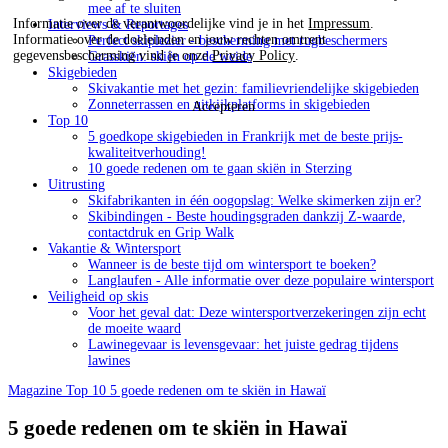
mee af te sluiten
Informatie over de verantwoordelijke vind je in het
Impressum
.
Interviews & Reportages
Informatie over de doeleinden en jouw rechten omtrent
Perfect skiplezier - bescherming met rugbeschermers
gegevensbescherming vind je onze
Privacy Policy
.
Grasskiën: skiën op de weide
Skigebieden
Skivakantie met het gezin: familievriendelijke skigebieden
Zonneterrassen en uitkijkplatforms in skigebieden
Accepteren
Top 10
5 goedkope skigebieden in Frankrijk met de beste prijs-
kwaliteitverhouding!
10 goede redenen om te gaan skiën in Sterzing
Uitrusting
Skifabrikanten in één oogopslag: Welke skimerken zijn er?
Skibindingen - Beste houdingsgraden dankzij Z-waarde,
contactdruk en Grip Walk
Vakantie & Wintersport
Wanneer is de beste tijd om wintersport te boeken?
Langlaufen - Alle informatie over deze populaire wintersport
Veiligheid op skis
Voor het geval dat: Deze wintersportverzekeringen zijn echt
de moeite waard
Lawinegevaar is levensgevaar: het juiste gedrag tijdens
lawines
Magazine
Top 10
5 goede redenen om te skiën in Hawaï
5 goede redenen om te skiën in Hawaï