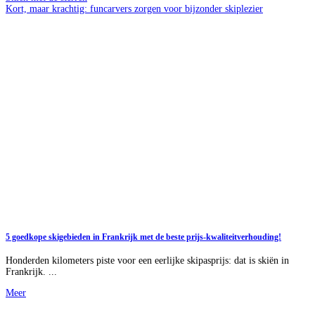
Kort, maar krachtig: funcarvers zorgen voor bijzonder skiplezier
5 goedkope skigebieden in Frankrijk met de beste prijs-kwaliteitverhouding!
Honderden kilometers piste voor een eerlijke skipasprijs: dat is skiën in
Frankrijk. ...
Meer