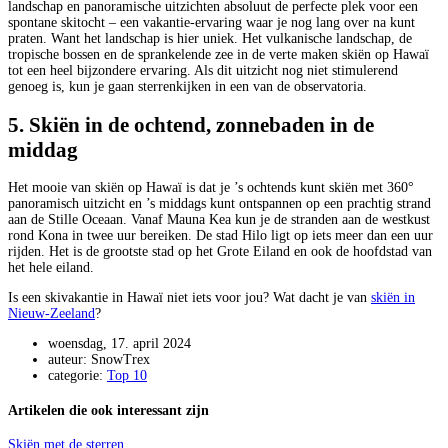
landschap en panoramische uitzichten absoluut de perfecte plek voor een
spontane skitocht – een vakantie-ervaring waar je nog lang over na kunt
praten. Want het landschap is hier uniek. Het vulkanische landschap, de
tropische bossen en de sprankelende zee in de verte maken skiën op Hawaï
tot een heel bijzondere ervaring. Als dit uitzicht nog niet stimulerend
genoeg is, kun je gaan sterrenkijken in een van de observatoria.
5. Skiën in de ochtend, zonnebaden in de
middag
Het mooie van skiën op Hawaï is dat je ’s ochtends kunt skiën met 360°
panoramisch uitzicht en ’s middags kunt ontspannen op een prachtig strand
aan de Stille Oceaan. Vanaf Mauna Kea kun je de stranden aan de westkust
rond Kona in twee uur bereiken. De stad Hilo ligt op iets meer dan een uur
rijden. Het is de grootste stad op het Grote Eiland en ook de hoofdstad van
het hele eiland.
Is een skivakantie in Hawaï niet iets voor jou? Wat dacht je van
skiën in
Nieuw-Zeeland
?
woensdag, 17. april 2024
auteur: SnowTrex
categorie:
Top 10
Artikelen die ook interessant zijn
Skiën met de sterren