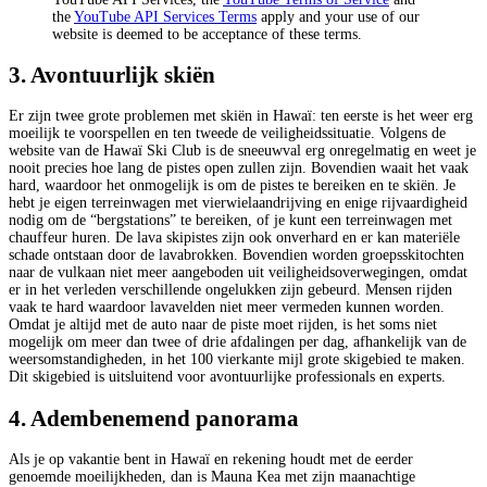
the
YouTube API Services Terms
apply and your use of our
website is deemed to be acceptance of these terms.
3. Avontuurlijk skiën
Er zijn twee grote problemen met skiën in Hawaï: ten eerste is het weer erg
moeilijk te voorspellen en ten tweede de veiligheidssituatie. Volgens de
website van de Hawaï Ski Club is de sneeuwval erg onregelmatig en weet je
nooit precies hoe lang de pistes open zullen zijn. Bovendien waait het vaak
hard, waardoor het onmogelijk is om de pistes te bereiken en te skiën. Je
hebt je eigen terreinwagen met vierwielaandrijving en enige rijvaardigheid
nodig om de “bergstations” te bereiken, of je kunt een terreinwagen met
chauffeur huren. De lava skipistes zijn ook onverhard en er kan materiële
schade ontstaan door de lavabrokken. Bovendien worden groepsskitochten
naar de vulkaan niet meer aangeboden uit veiligheidsoverwegingen, omdat
er in het verleden verschillende ongelukken zijn gebeurd. Mensen rijden
vaak te hard waardoor lavavelden niet meer vermeden kunnen worden.
Omdat je altijd met de auto naar de piste moet rijden, is het soms niet
mogelijk om meer dan twee of drie afdalingen per dag, afhankelijk van de
weersomstandigheden, in het 100 vierkante mijl grote skigebied te maken.
Dit skigebied is uitsluitend voor avontuurlijke professionals en experts.
4. Adembenemend panorama
Als je op vakantie bent in Hawaï en rekening houdt met de eerder
genoemde moeilijkheden, dan is Mauna Kea met zijn maanachtige