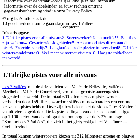
Informatie over de verantwoordelijke vind je in het
Impressum
.
Informatie over de doeleinden en jouw rechten omtrent
gegevensbescherming vind je onze
Privacy Policy
.
© nrg123/shutterstock.de
10 goede redenen om te gaan skiën in Les 3 Vallées
Accepteren
Inhoudsopgave
1.Talrijke pistes voor alle niveaus
2. Sneeuwzeker? Ja natuurlijk!
3. Families
zijn welkom
4. Gevarieerde skigebieden
5. Accommodaties direct aan de
piste
6. Freeride paradijs
7. Langlauf- en rodelplezier in overvloed
8. Talrijke
winterwandelroutes
9. Veel meer winteractiviteiten
10. Hoogste tokkelbaan
ter wereld
1.Talrijke pistes voor alle niveaus
Les 3 Vallées
, met de drie valleien van Vallée de Belleville, Vallée de
Méribel en Vallée de Courchevel, vormt het grootste aaneengesloten
skigebied ter wereld. De in totaal 600 kilometer aan pistes worden
verbonden door 159 liften, waardoor skiërs en snowboarders een enorme
keuze aan pistes hebben. Deze zijn bereikbaar met de skipas “Les 3 Vallées”
vanuit vier skigebieden. De laagste hellingen van dit pistenparadijs liggen
op 1.100 meter. Van daaruit gaat het omhoog naar de 3.230 m hoge
“Sommet des 3 Vallées”, die zich in het gletsjerskigebied Val Thorens-
Orelle bevindt.
In totaal kunnen wintersporters kiezen uit 312 kilometer groene en blauwe