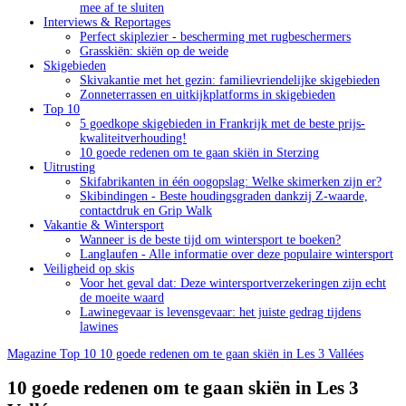
mee af te sluiten
Interviews & Reportages
Perfect skiplezier - bescherming met rugbeschermers
Grasskiën: skiën op de weide
Skigebieden
Skivakantie met het gezin: familievriendelijke skigebieden
Zonneterrassen en uitkijkplatforms in skigebieden
Top 10
5 goedkope skigebieden in Frankrijk met de beste prijs-
kwaliteitverhouding!
10 goede redenen om te gaan skiën in Sterzing
Uitrusting
Skifabrikanten in één oogopslag: Welke skimerken zijn er?
Skibindingen - Beste houdingsgraden dankzij Z-waarde,
contactdruk en Grip Walk
Vakantie & Wintersport
Wanneer is de beste tijd om wintersport te boeken?
Langlaufen - Alle informatie over deze populaire wintersport
Veiligheid op skis
Voor het geval dat: Deze wintersportverzekeringen zijn echt
de moeite waard
Lawinegevaar is levensgevaar: het juiste gedrag tijdens
lawines
Magazine
Top 10
10 goede redenen om te gaan skiën in Les 3 Vallées
10 goede redenen om te gaan skiën in Les 3