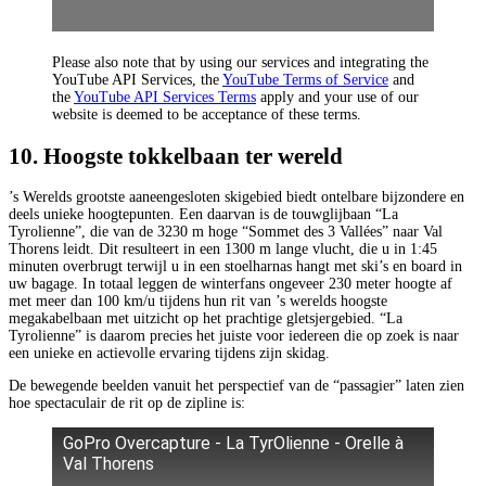
Please also note that by using our services and integrating the
YouTube API Services, the
YouTube Terms of Service
and
the
YouTube API Services Terms
apply and your use of our
website is deemed to be acceptance of these terms.
10. Hoogste tokkelbaan ter wereld
’s Werelds grootste aaneengesloten skigebied biedt ontelbare bijzondere en
deels unieke hoogtepunten. Een daarvan is de touwglijbaan “La
Tyrolienne”, die van de 3230 m hoge “Sommet des 3 Vallées” naar Val
Thorens leidt. Dit resulteert in een 1300 m lange vlucht, die u in 1:45
minuten overbrugt terwijl u in een stoelharnas hangt met ski’s en board in
uw bagage. In totaal leggen de winterfans ongeveer 230 meter hoogte af
met meer dan 100 km/u tijdens hun rit van ’s werelds hoogste
megakabelbaan met uitzicht op het prachtige gletsjergebied. “La
Tyrolienne” is daarom precies het juiste voor iedereen die op zoek is naar
een unieke en actievolle ervaring tijdens zijn skidag.
De bewegende beelden vanuit het perspectief van de “passagier” laten zien
hoe spectaculair de rit op de zipline is:
GoPro Overcapture - La TyrOlienne - Orelle à
Val Thorens