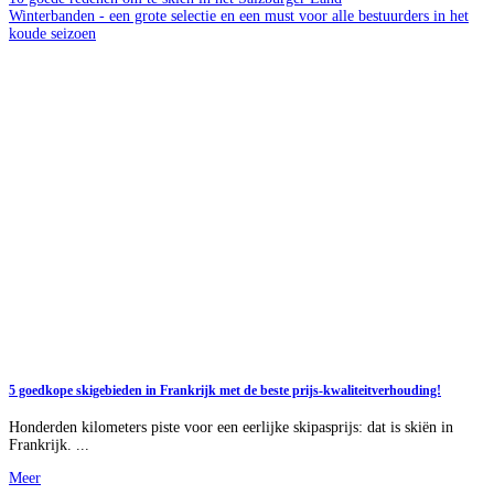
Winterbanden - een grote selectie en een must voor alle bestuurders in het
koude seizoen
5 goedkope skigebieden in Frankrijk met de beste prijs-kwaliteitverhouding!
Honderden kilometers piste voor een eerlijke skipasprijs: dat is skiën in
Frankrijk. ...
Meer