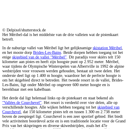
© Delpixel/shutterstock.de
Het Méribel-dal is het middelste van de drie valleien wat de pistenkaart
betreft.
In de naburige vallei van Méribel ligt het gelijknamige
skistation Méribel
,
en het mooie dorp
Brides-Les-Bains
. Beide dorpen hebben toegang tot het
enige
skigebied van de vallei “Méribel”
. Dit paradijs voor skiërs telt 150
kilometer aan pistes en heeft zijn hoogste punt op 2.952 meter. Méribel,
waar tijdens de Olympische Winterspelen van Albertville in 1992 de alpine
wedstrijden voor vrouwen werden gehouden, bestaat uit twee delen. Het
onderste deel ligt op 1.400 m hoogte, waardoor het de perfecte hoogte is
om het skigebied direct te betreden. Het tweede resort in de vallei, Brides-
Les-Bains, ligt onder Méribel op ongeveer 600 meter hoogte en is
bereikbaar met een kabelbaan.
Het derde dal ligt helemaal links op de pistekaart en staat bekend als
“Vallées de Courchevel”
. Het resort is verdeeld over vier delen, alle op
verschillende hoogtes. Alle wijken hebben toegang tot het
skigebied van
Courchevel
, dat 150 kilometer pistes telt en tussen 1.300 en 2.738 meter
boven de zeespiegel ligt. Courchevel is een zeer sportief gebied. Het biedt
vele activiteiten boordevol actie en is een traditionele locatie voor de Grand
Prix van het skispringen en diverse skiwedstrijden, zoals het 47e