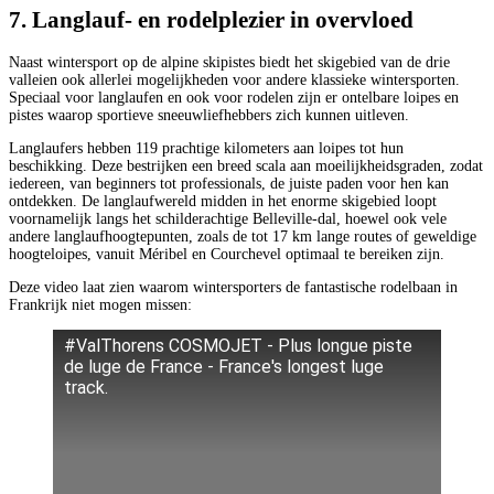
7. Langlauf- en rodelplezier in overvloed
Naast wintersport op de alpine skipistes biedt het skigebied van de drie
valleien ook allerlei mogelijkheden voor andere klassieke wintersporten.
Speciaal voor langlaufen en ook voor rodelen zijn er ontelbare loipes en
pistes waarop sportieve sneeuwliefhebbers zich kunnen uitleven.
Langlaufers hebben 119 prachtige kilometers aan loipes tot hun
beschikking. Deze bestrijken een breed scala aan moeilijkheidsgraden, zodat
iedereen, van beginners tot professionals, de juiste paden voor hen kan
ontdekken. De langlaufwereld midden in het enorme skigebied loopt
voornamelijk langs het schilderachtige Belleville-dal, hoewel ook vele
andere langlaufhoogtepunten, zoals de tot 17 km lange routes of geweldige
hoogteloipes, vanuit Méribel en Courchevel optimaal te bereiken zijn.
Deze video laat zien waarom wintersporters de fantastische rodelbaan in
Frankrijk niet mogen missen:
#ValThorens COSMOJET - Plus longue piste
de luge de France - France's longest luge
track.