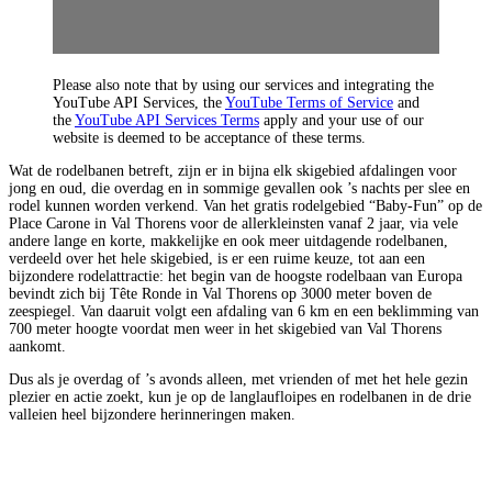
Please also note that by using our services and integrating the
YouTube API Services, the
YouTube Terms of Service
and
the
YouTube API Services Terms
apply and your use of our
website is deemed to be acceptance of these terms.
Wat de rodelbanen betreft, zijn er in bijna elk skigebied afdalingen voor
jong en oud, die overdag en in sommige gevallen ook ’s nachts per slee en
rodel kunnen worden verkend. Van het gratis rodelgebied “Baby-Fun” op de
Place Carone in Val Thorens voor de allerkleinsten vanaf 2 jaar, via vele
andere lange en korte, makkelijke en ook meer uitdagende rodelbanen,
verdeeld over het hele skigebied, is er een ruime keuze, tot aan een
bijzondere rodelattractie: het begin van de hoogste rodelbaan van Europa
bevindt zich bij Tête Ronde in Val Thorens op 3000 meter boven de
zeespiegel. Van daaruit volgt een afdaling van 6 km en een beklimming van
700 meter hoogte voordat men weer in het skigebied van Val Thorens
aankomt.
Dus als je overdag of ’s avonds alleen, met vrienden of met het hele gezin
plezier en actie zoekt, kun je op de langlaufloipes en rodelbanen in de drie
valleien heel bijzondere herinneringen maken.