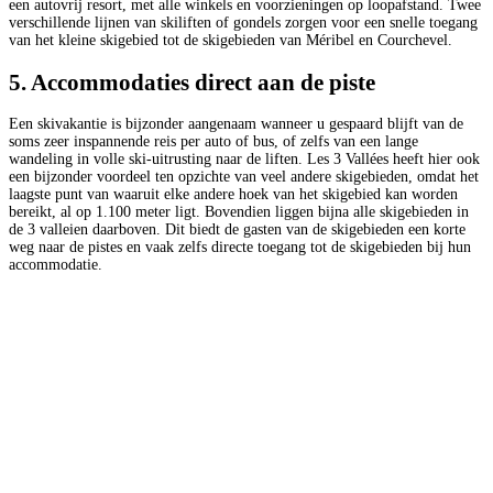
een autovrij resort, met alle winkels en voorzieningen op loopafstand. Twee
verschillende lijnen van skiliften of gondels zorgen voor een snelle toegang
van het kleine skigebied tot de skigebieden van Méribel en Courchevel.
5. Accommodaties direct aan de piste
Een skivakantie is bijzonder aangenaam wanneer u gespaard blijft van de
soms zeer inspannende reis per auto of bus, of zelfs van een lange
wandeling in volle ski-uitrusting naar de liften. Les 3 Vallées heeft hier ook
een bijzonder voordeel ten opzichte van veel andere skigebieden, omdat het
laagste punt van waaruit elke andere hoek van het skigebied kan worden
bereikt, al op 1.100 meter ligt. Bovendien liggen bijna alle skigebieden in
de 3 valleien daarboven. Dit biedt de gasten van de skigebieden een korte
weg naar de pistes en vaak zelfs directe toegang tot de skigebieden bij hun
accommodatie.