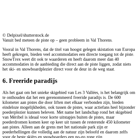
© Delpixel/shutterstock.de
Vanuit bed meteen de piste op – geen probleem in Val Thorens.
Vooral in Val Thorens, dat de titel van hoogst gelegen skistation van Europa
heeft gekregen, bieden veel accommodaties een directe toegang tot de piste.
SnowTrex weet dit ook te waarderen en heeft daarom meer dan 40
accommodaties in de aanbieding die direct aan de piste liggen, zodat niets
het ski- en snowboardplezier direct voor de deur in de weg staat.
6. Freeride paradijs
Als het gaat om het unieke skigebied van Les 3 Vallées, is het belangrijk om
te onthouden dat het een gerenommeerd freeride paradijs is. De 600
kilometer aan pistes die door liften met elkaar verbonden zijn, bieden
eindeloze mogelijkheden, ook tussen de pistes, waar actiefans heel bijzonder
poederplezier kunnen beleven. Met name het landschap rond het skigebied
van Méribel is ideaal voor korte uitstapjes buiten de pistes, maar
poederdromen komen keer op keer uit tussen de resterende 450 kilometer
aan pistes. Alleen aan de grens met het nationale park zijn er
poederhellingen die volledig aan de natuur zijn beloofd en daarom zelfs
voor de beste skiërs en snowboarders een no-go zone zijn.