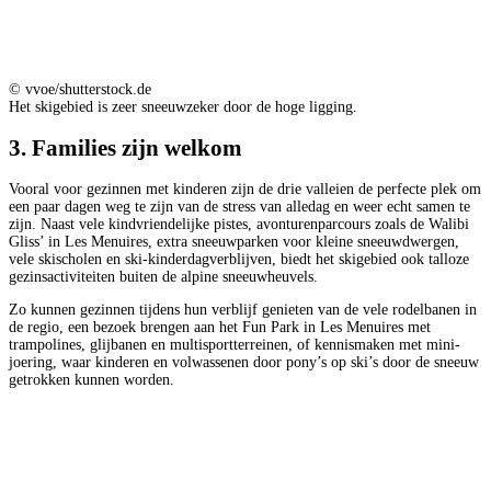
© vvoe/shutterstock.de
Het skigebied is zeer sneeuwzeker door de hoge ligging.
3. Families zijn welkom
Vooral voor gezinnen met kinderen zijn de drie valleien de perfecte plek om
een paar dagen weg te zijn van de stress van alledag en weer echt samen te
zijn. Naast vele kindvriendelijke pistes, avonturenparcours zoals de Walibi
Gliss’ in Les Menuires, extra sneeuwparken voor kleine sneeuwdwergen,
vele skischolen en ski-kinderdagverblijven, biedt het skigebied ook talloze
gezinsactiviteiten buiten de alpine sneeuwheuvels.
Zo kunnen gezinnen tijdens hun verblijf genieten van de vele rodelbanen in
de regio, een bezoek brengen aan het Fun Park in Les Menuires met
trampolines, glijbanen en multisportterreinen, of kennismaken met mini-
joering, waar kinderen en volwassenen door pony’s op ski’s door de sneeuw
getrokken kunnen worden.