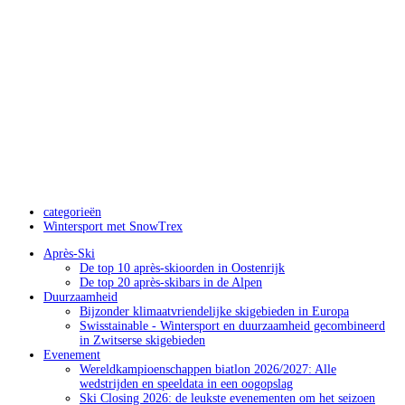
categorieën
Wintersport met SnowTrex
Après-Ski
De top 10 après-skioorden in Oostenrijk
De top 20 après-skibars in de Alpen
Duurzaamheid
Bijzonder klimaatvriendelijke skigebieden in Europa
Swisstainable - Wintersport en duurzaamheid gecombineerd
in Zwitserse skigebieden
Evenement
Wereldkampioenschappen biatlon 2026/2027: Alle
wedstrijden en speeldata in een oogopslag
Ski Closing 2026: de leukste evenementen om het seizoen