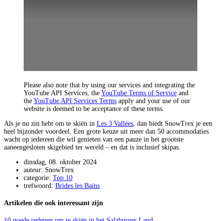
Please also note that by using our services and integrating the
YouTube API Services, the
YouTube Terms of Service
and
the
YouTube API Services Terms
apply and your use of our
website is deemed to be acceptance of these terms.
Als je nu zin hebt om te skiën in
Les 3 Vallées
, dan biedt SnowTrex je een
heel bijzonder voordeel. Een grote keuze uit meer dan 50 accommodaties
wacht op iedereen die wil genieten van een pauze in het grootste
aaneengesloten skigebied ter wereld – en dat is inclusief skipas.
dinsdag, 08. oktober 2024
auteur: SnowTrex
categorie:
Top 10
trefwoord:
Brides les Bains
Artikelen die ook interessant zijn
10 goede redenen om te skiën in het Salzburger Land