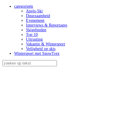
categorieën
Après-Ski
Duurzaamheid
Evenement
Interviews & Reportages
Skigebieden
Top 10
Uitrusting
Vakantie & Wintersport
Veiligheid op skis
Wintersport met SnowTrex