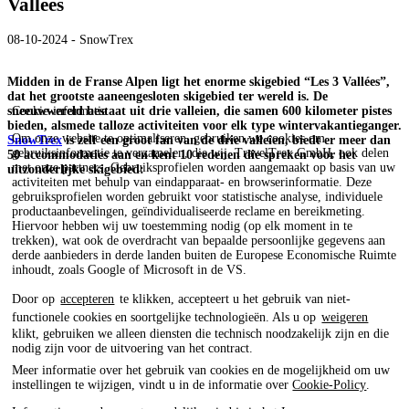
Vallées
08-10-2024 - SnowTrex
Midden in de Franse Alpen ligt het enorme skigebied “Les 3 Vallées”,
dat het grootste aaneengesloten skigebied ter wereld is. De
Cookie-informatie
sneeuwwereld bestaat uit drie valleien, die samen 600 kilometer pistes
bieden, alsmede talloze activiteiten voor elk type wintervakantieganger.
Om onze website te optimaliseren, gebruiken we cookies om
SnowTrex
is zelf een groot fan van de drie valleien, biedt er meer dan
gebruiksinformatie te verzamelen, die wij, TravelTrex GmbH, ook delen
50 accommodaties aan en kent 10 redenen die spreken voor het
met onze partners. Gebruiksprofielen worden aangemaakt op basis van uw
uitzonderlijke skigebied:
activiteiten met behulp van eindapparaat- en browserinformatie. Deze
gebruiksprofielen worden gebruikt voor statistische analyse, individuele
productaanbevelingen, geïndividualiseerde reclame en bereikmeting.
Hiervoor hebben wij uw toestemming nodig (op elk moment in te
trekken), wat ook de overdracht van bepaalde persoonlijke gegevens aan
derde aanbieders in derde landen buiten de Europese Economische Ruimte
inhoudt, zoals Google of Microsoft in de VS.
Door op
accepteren
te klikken, accepteert u het gebruik van niet-
functionele cookies en soortgelijke technologieën. Als u op
weigeren
klikt, gebruiken we alleen diensten die technisch noodzakelijk zijn en die
nodig zijn voor de uitvoering van het contract.
Meer informatie over het gebruik van cookies en de mogelijkheid om uw
instellingen te wijzigen, vindt u in de informatie over
Cookie-Policy
.