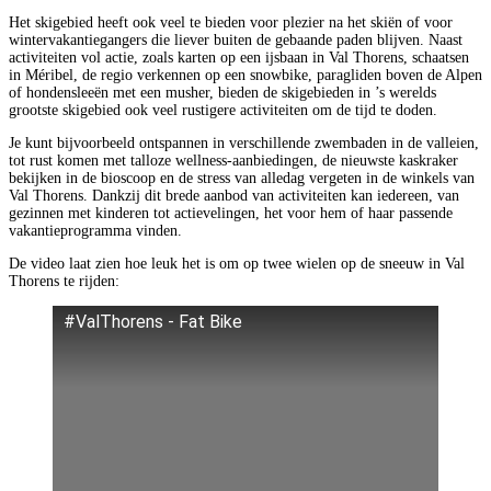
Het skigebied heeft ook veel te bieden voor plezier na het skiën of voor
wintervakantiegangers die liever buiten de gebaande paden blijven. Naast
activiteiten vol actie, zoals karten op een ijsbaan in Val Thorens, schaatsen
in Méribel, de regio verkennen op een snowbike, paragliden boven de Alpen
of hondensleeën met een musher, bieden de skigebieden in ’s werelds
grootste skigebied ook veel rustigere activiteiten om de tijd te doden.
Je kunt bijvoorbeeld ontspannen in verschillende zwembaden in de valleien,
tot rust komen met talloze wellness-aanbiedingen, de nieuwste kaskraker
bekijken in de bioscoop en de stress van alledag vergeten in de winkels van
Val Thorens. Dankzij dit brede aanbod van activiteiten kan iedereen, van
gezinnen met kinderen tot actievelingen, het voor hem of haar passende
vakantieprogramma vinden.
De video laat zien hoe leuk het is om op twee wielen op de sneeuw in Val
Thorens te rijden:
#ValThorens - Fat Bike