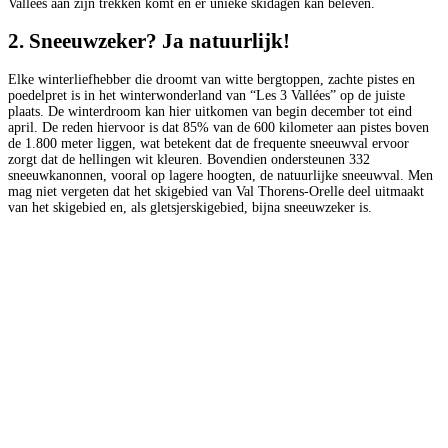
Vallées aan zijn trekken komt en er unieke skidagen kan beleven.
2. Sneeuwzeker? Ja natuurlijk!
Elke winterliefhebber die droomt van witte bergtoppen, zachte pistes en
poedelpret is in het winterwonderland van “Les 3 Vallées” op de juiste
plaats. De winterdroom kan hier uitkomen van begin december tot eind
april. De reden hiervoor is dat 85% van de 600 kilometer aan pistes boven
de 1.800 meter liggen, wat betekent dat de frequente sneeuwval ervoor
zorgt dat de hellingen wit kleuren. Bovendien ondersteunen 332
sneeuwkanonnen, vooral op lagere hoogten, de natuurlijke sneeuwval. Men
mag niet vergeten dat het skigebied van Val Thorens-Orelle deel uitmaakt
van het skigebied en, als gletsjerskigebied, bijna sneeuwzeker is.