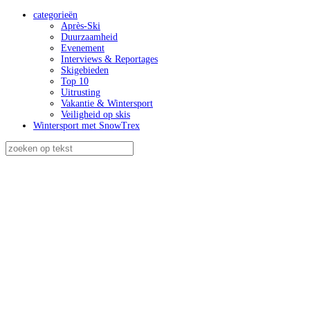
categorieën
Après-Ski
Duurzaamheid
Evenement
Interviews & Reportages
Skigebieden
Top 10
Uitrusting
Vakantie & Wintersport
Veiligheid op skis
Wintersport met SnowTrex