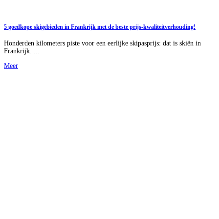
5 goedkope skigebieden in Frankrijk met de beste prijs-kwaliteitverhouding!
Honderden kilometers piste voor een eerlijke skipasprijs: dat is skiën in
Frankrijk. ...
Meer