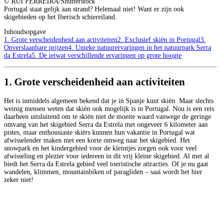
© RUI FERREIRA/Shutterstock
Portugal staat gelijk aan strand? Helemaal niet! Want er zijn ook
skigebieden op het Iberisch schiereiland.
Inhoudsopgave
1. Grote verscheidenheid aan activiteiten
2. Exclusief skiën in Portugal
3.
Onverslaanbare prijzen
4. Unieke natuurervaringen in het natuurpark Serra
da Estrela
5. De ietwat verschillende ervaringen op grote hoogte
1. Grote verscheidenheid aan activiteiten
Het is inmiddels algemeen bekend dat je in Spanje kunt skiën. Maar slechts
weinig mensen weten dat skiën ook mogelijk is in Portugal. Nou is een reis
daarheen uitsluitend om te skiën niet de moeite waard vanwege de geringe
omvang van het skigebied Serra da Estrela met ongeveer 6 kilometer aan
pistes, maar enthousiaste skiërs kunnen hun vakantie in Portugal wat
afwisselender maken met een korte omweg naar het skigebied. Het
snowpark en het kindergebied voor de kleintjes zorgen ook voor veel
afwisseling en plezier voor iedereen in dit vrij kleine skigebied. Al met al
biedt het Serra da Estrela gebied veel toeristische attracties. Of je nu gaat
wandelen, klimmen, mountainbiken of paragliden – saai wordt het hier
zeker niet!