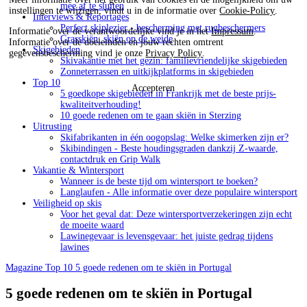
mee af te sluiten
instellingen te wijzigen, vindt u in de informatie over
Cookie-Policy
.
Interviews & Reportages
Perfect skiplezier - bescherming met rugbeschermers
Informatie over de verantwoordelijke vind je in het
Impressum
.
Grasskiën: skiën op de weide
Informatie over de doeleinden en jouw rechten omtrent
Skigebieden
gegevensbescherming vind je onze
Privacy Policy
.
Skivakantie met het gezin: familievriendelijke skigebieden
Zonneterrassen en uitkijkplatforms in skigebieden
Top 10
Accepteren
5 goedkope skigebieden in Frankrijk met de beste prijs-
kwaliteitverhouding!
10 goede redenen om te gaan skiën in Sterzing
Uitrusting
Skifabrikanten in één oogopslag: Welke skimerken zijn er?
Skibindingen - Beste houdingsgraden dankzij Z-waarde,
contactdruk en Grip Walk
Vakantie & Wintersport
Wanneer is de beste tijd om wintersport te boeken?
Langlaufen - Alle informatie over deze populaire wintersport
Veiligheid op skis
Voor het geval dat: Deze wintersportverzekeringen zijn echt
de moeite waard
Lawinegevaar is levensgevaar: het juiste gedrag tijdens
lawines
Magazine
Top 10
5 goede redenen om te skiën in Portugal
5 goede redenen om te skiën in Portugal