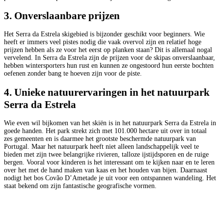
3. Onverslaanbare prijzen
Het Serra da Estrela skigebied is bijzonder geschikt voor beginners. Wie
heeft er immers veel pistes nodig die vaak overvol zijn en relatief hoge
prijzen hebben als ze voor het eerst op planken staan? Dit is allemaal nogal
vervelend. In Serra da Estrela zijn de prijzen voor de skipas onverslaanbaar,
hebben wintersporters hun rust en kunnen ze ongestoord hun eerste bochten
oefenen zonder bang te hoeven zijn voor de piste.
4. Unieke natuurervaringen in het natuurpark
Serra da Estrela
Wie even wil bijkomen van het skiën is in het natuurpark Serra da Estrela in
goede handen. Het park strekt zich met 101.000 hectare uit over in totaal
zes gemeenten en is daarmee het grootste beschermde natuurpark van
Portugal. Maar het natuurpark heeft niet alleen landschappelijk veel te
bieden met zijn twee belangrijke rivieren, talloze ijstijdsporen en de ruige
bergen. Vooral voor kinderen is het interessant om te kijken naar en te leren
over het met de hand maken van kaas en het houden van bijen. Daarnaast
nodigt het bos Covão D’Ametade je uit voor een ontspannen wandeling. Het
staat bekend om zijn fantastische geografische vormen.