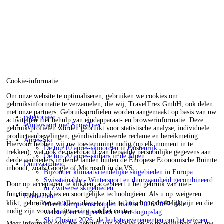
Cookie-informatie
Om onze website te optimaliseren, gebruiken we cookies om
gebruiksinformatie te verzamelen, die wij, TravelTrex GmbH, ook delen
met onze partners. Gebruiksprofielen worden aangemaakt op basis van uw
categorieën
activiteiten met behulp van eindapparaat- en browserinformatie. Deze
Wintersport met SnowTrex
gebruiksprofielen worden gebruikt voor statistische analyse, individuele
productaanbevelingen, geïndividualiseerde reclame en bereikmeting.
Après-Ski
Hiervoor hebben wij uw toestemming nodig (op elk moment in te
De top 10 après-skioorden in Oostenrijk
trekken), wat ook de overdracht van bepaalde persoonlijke gegevens aan
De top 20 après-skibars in de Alpen
derde aanbieders in derde landen buiten de Europese Economische Ruimte
Duurzaamheid
inhoudt, zoals Google of Microsoft in de VS.
Bijzonder klimaatvriendelijke skigebieden in Europa
Swisstainable - Wintersport en duurzaamheid gecombineerd
Door op
accepteren
te klikken, accepteert u het gebruik van niet-
in Zwitserse skigebieden
functionele cookies en soortgelijke technologieën. Als u op
weigeren
Evenement
klikt, gebruiken we alleen diensten die technisch noodzakelijk zijn en die
Wereldkampioenschappen biatlon 2026/2027: Alle
nodig zijn voor de uitvoering van het contract.
wedstrijden en speeldata in een oogopslag
Ski Closing 2026: de leukste evenementen om het seizoen
Meer informatie over het gebruik van cookies en de mogelijkheid om uw