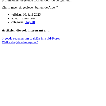
professioneel begeleide tochten door de bergen leidt.
Zin in meer skigebieden buiten de Alpen?
vrijdag, 30. juni 2023
auteur: SnowTrex
categorie:
Top 10
Artikelen die ook interessant zijn
5 goede redenen om te skiën in Zuid-Korea
Welke skigebieden zijn er?