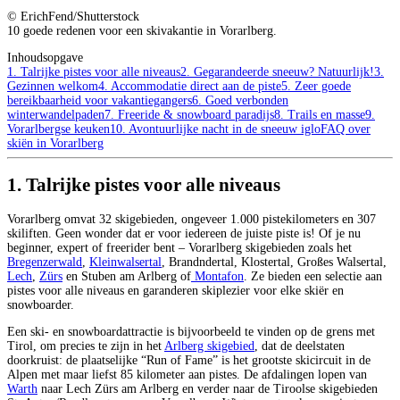
© ErichFend/Shutterstock
10 goede redenen voor een skivakantie in Vorarlberg.
Inhoudsopgave
1. Talrijke pistes voor alle niveaus
2. Gegarandeerde sneeuw? Natuurlijk!
3.
Gezinnen welkom
4. Accommodatie direct aan de piste
5. Zeer goede
bereikbaarheid voor vakantiegangers
6. Goed verbonden
winterwandelpaden
7. Freeride & snowboard paradijs
8. Trails en masse
9.
Vorarlbergse keuken
10. Avontuurlijke nacht in de sneeuw iglo
FAQ over
skiën in Vorarlberg
1. Talrijke pistes voor alle niveaus
Vorarlberg omvat 32 skigebieden, ongeveer 1.000 pistekilometers en 307
skiliften. Geen wonder dat er voor iedereen de juiste piste is! Of je nu
beginner, expert of freerider bent – Vorarlberg skigebieden zoals het
Bregenzerwald
,
Kleinwalsertal
, Brandndertal, Klostertal, Großes Walsertal,
Lech
,
Zürs
en Stuben am Arlberg of
Montafon
. Ze bieden een selectie aan
pistes voor alle niveaus en garanderen skiplezier voor elke skiër en
snowboarder.
Een ski- en snowboardattractie is bijvoorbeeld te vinden op de grens met
Tirol, om precies te zijn in het
Arlberg skigebied
, dat de deelstaten
doorkruist: de plaatselijke “Run of Fame” is het grootste skicircuit in de
Alpen met maar liefst 85 kilometer aan pistes. De afdalingen lopen van
Warth
naar Lech Zürs am Arlberg en verder naar de Tiroolse skigebieden