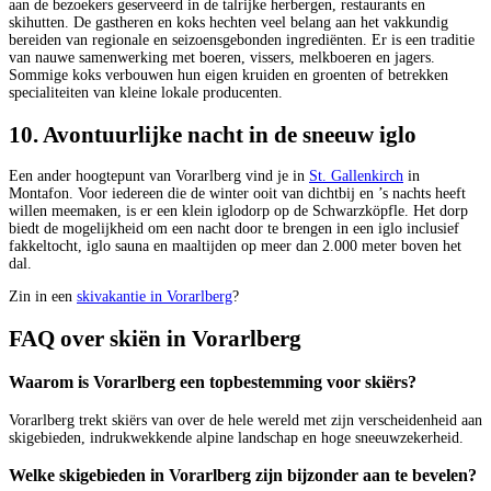
aan de bezoekers geserveerd in de talrijke herbergen, restaurants en
skihutten. De gastheren en koks hechten veel belang aan het vakkundig
bereiden van regionale en seizoensgebonden ingrediënten. Er is een traditie
van nauwe samenwerking met boeren, vissers, melkboeren en jagers.
Sommige koks verbouwen hun eigen kruiden en groenten of betrekken
specialiteiten van kleine lokale producenten.
10. Avontuurlijke nacht in de sneeuw iglo
Een ander hoogtepunt van Vorarlberg vind je in
St. Gallenkirch
in
Montafon. Voor iedereen die de winter ooit van dichtbij en ’s nachts heeft
willen meemaken, is er een klein iglodorp op de Schwarzköpfle. Het dorp
biedt de mogelijkheid om een nacht door te brengen in een iglo inclusief
fakkeltocht, iglo sauna en maaltijden op meer dan 2.000 meter boven het
dal.
Zin in een
skivakantie in Vorarlberg
?
FAQ over skiën in Vorarlberg
Waarom is Vorarlberg een topbestemming voor skiërs?
Vorarlberg trekt skiërs van over de hele wereld met zijn verscheidenheid aan
skigebieden, indrukwekkende alpine landschap en hoge sneeuwzekerheid.
Welke skigebieden in Vorarlberg zijn bijzonder aan te bevelen?