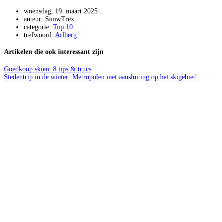
woensdag, 19. maart 2025
auteur: SnowTrex
categorie:
Top 10
trefwoord:
Arlberg
Artikelen die ook interessant zijn
Goedkoop skiën: 8 tips & trucs
Stedentrip in de winter: Metropolen met aansluiting op het skigebied