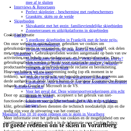
mee af te sluiten
Interviews & Reportages
Perfect skiplezier - bescherming met rugbeschermers
Grasskiën: skiën op de weide
Skigebieden
Skivakantie met het gezin: familievriendelijke skigebieden
Zonneterrassen en uitkijkplatforms in skigebieden
Cookie-informatie
Top 10
5 goedkope skigebieden in Frankrijk met de beste prijs-
Om onze website te optimaliseren, gebruiken we cookies om
kwaliteitverhouding!
gebruiksinformatie te verzamelen, die wij, TravelTrex GmbH, ook delen
10 goede redenen om te gaan skiën in Sterzing
met onze partners. Gebruiksprofielen worden aangemaakt op basis van uw
Uitrusting
activiteiten met behulp van eindapparaat- en browserinformatie. Deze
Skifabrikanten in één oogopslag: Welke skimerken zijn er?
gebruiksprofielen worden gebruikt voor statistische analyse, individuele
Skibindingen - Beste houdingsgraden dankzij Z-waarde,
productaanbevelingen, geïndividualiseerde reclame en bereikmeting.
contactdruk en Grip Walk
Hiervoor hebben wij uw toestemming nodig (op elk moment in te
Vakantie & Wintersport
trekken), wat ook de overdracht van bepaalde persoonlijke gegevens aan
Wanneer is de beste tijd om wintersport te boeken?
derde aanbieders in derde landen buiten de Europese Economische Ruimte
Langlaufen - Alle informatie over deze populaire wintersport
inhoudt, zoals Google of Microsoft in de VS.
Veiligheid op skis
Voor het geval dat: Deze wintersportverzekeringen zijn echt
Door op
accepteren
te klikken, accepteert u het gebruik van niet-
de moeite waard
Lawinegevaar is levensgevaar: het juiste gedrag tijdens
functionele cookies en soortgelijke technologieën. Als u op
weigeren
lawines
klikt, gebruiken we alleen diensten die technisch noodzakelijk zijn en die
nodig zijn voor de uitvoering van het contract.
Magazine
Top 10
10 goede redenen om te skiën in Vorarlberg
Meer informatie over het gebruik van cookies en de mogelijkheid om uw
instellingen te wijzigen, vindt u in de informatie over
Cookie-Policy
.
10 goede redenen om te skiën in Vorarlberg