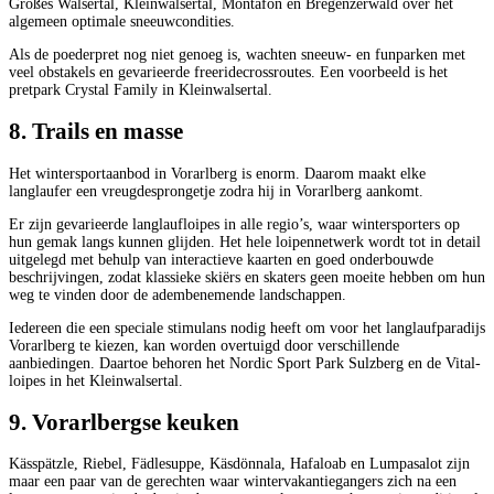
Großes Walsertal, Kleinwalsertal, Montafon en Bregenzerwald over het
algemeen optimale sneeuwcondities.
Als de poederpret nog niet genoeg is, wachten sneeuw- en funparken met
veel obstakels en gevarieerde freeridecrossroutes. Een voorbeeld is het
pretpark Crystal Family in Kleinwalsertal.
8. Trails en masse
Het wintersportaanbod in Vorarlberg is enorm. Daarom maakt elke
langlaufer een vreugdesprongetje zodra hij in Vorarlberg aankomt.
Er zijn gevarieerde langlaufloipes in alle regio’s, waar wintersporters op
hun gemak langs kunnen glijden. Het hele loipennetwerk wordt tot in detail
uitgelegd met behulp van interactieve kaarten en goed onderbouwde
beschrijvingen, zodat klassieke skiërs en skaters geen moeite hebben om hun
weg te vinden door de adembenemende landschappen.
Iedereen die een speciale stimulans nodig heeft om voor het langlaufparadijs
Vorarlberg te kiezen, kan worden overtuigd door verschillende
aanbiedingen. Daartoe behoren het Nordic Sport Park Sulzberg en de Vital-
loipes in het Kleinwalsertal.
9. Vorarlbergse keuken
Kässpätzle, Riebel, Fädlesuppe, Käsdönnala, Hafaloab en Lumpasalot zijn
maar een paar van de gerechten waar wintervakantiegangers zich na een