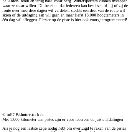
St. Anton/Rendl en terug naar Vorarlberg. Wintersporters kunnen instappen
waar ze maar willen. Dit betekent dat iedereen kan beslissen of hij of zij de
route over meerdere dagen wil verdelen, slechts een deel van de route wil
skiën of de uitdaging aan wil gaan en maar liefst 18.000 hoogtemeters in
één dag wil afleggen. Plezier op de piste is hier ook voorgeprogrammeerd!
© mRGB/shutterstock.de
Met 1.000 kilometer aan pistes zijn er voor iedereen de juiste afdalingen
Als je nog een laatste zetje nodig hebt om overtuigd te raken van de pistes