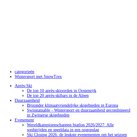
categorieën
Wintersport met SnowTrex
Après-Ski
De top 10 après-skioorden in Oostenrijk
De top 20 après-skibars in de Alpen
Duurzaamheid
Bijzonder klimaatvriendelijke skigebieden in Europa
Swisstainable - Wintersport en duurzaamheid gecombineerd
in Zwitserse skigebieden
Evenement
Wereldkampioenschappen biatlon 2026/2027: Alle
wedstrijden en speeldata in een oogopslag
Ski Closing 2026: de leukste evenementen om het seizoen