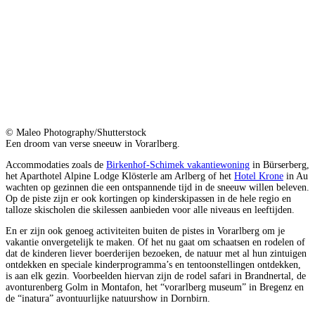
© Maleo Photography/Shutterstock
Een droom van verse sneeuw in Vorarlberg.
Accommodaties zoals de
Birkenhof-Schimek vakantiewoning
in Bürserberg,
het Aparthotel Alpine Lodge Klösterle am Arlberg of het
Hotel Krone
in Au
wachten op gezinnen die een ontspannende tijd in de sneeuw willen beleven.
Op de piste zijn er ook kortingen op kinderskipassen in de hele regio en
talloze skischolen die skilessen aanbieden voor alle niveaus en leeftijden.
En er zijn ook genoeg activiteiten buiten de pistes in Vorarlberg om je
vakantie onvergetelijk te maken. Of het nu gaat om schaatsen en rodelen of
dat de kinderen liever boerderijen bezoeken, de natuur met al hun zintuigen
ontdekken en speciale kinderprogramma’s en tentoonstellingen ontdekken,
is aan elk gezin. Voorbeelden hiervan zijn de rodel safari in Brandnertal, de
avonturenberg Golm in Montafon, het “vorarlberg museum” in Bregenz en
de “inatura” avontuurlijke natuurshow in Dornbirn.