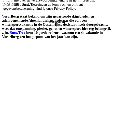
Informatie over de verantwoordelijke vind je in het
Impressum
.
Informatie over de doeleinden en jouw rechten omtrent
19-03-2025 - SnowTrex
gegevensbescherming vind je onze
Privacy Policy
.
Vorarlberg staat bekend om zijn gevarieerde skigebieden en
adembenemende Alpenlandschap. Iedereen die ooit een
Accepteren
wintersportvakantie in de Oostenrijkse deelstaat heeft doorgebracht,
weet dat ontspanning, plezier, genot en wintersport hier erg belangrijk
zijn.
SnowTrex
kent 10 goede redenen waarom een skivakantie in
Vorarlberg een hoogtepunt van het jaar kan zijn.