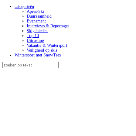
categorieën
Après-Ski
Duurzaamheid
Evenement
Interviews & Reportages
Skigebieden
Top 10
Uitrusting
Vakantie & Wintersport
Veiligheid op skis
Wintersport met SnowTrex