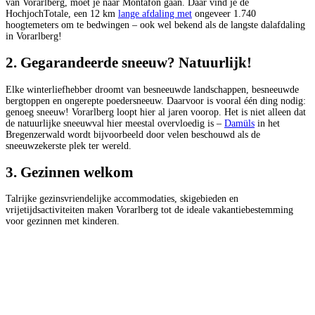
van Vorarlberg, moet je naar Montafon gaan. Daar vind je de
HochjochTotale, een 12 km
lange afdaling met
ongeveer 1.740
hoogtemeters om te bedwingen – ook wel bekend als de langste dalafdaling
in Vorarlberg!
2. Gegarandeerde sneeuw? Natuurlijk!
Elke winterliefhebber droomt van besneeuwde landschappen, besneeuwde
bergtoppen en ongerepte poedersneeuw. Daarvoor is vooral één ding nodig:
genoeg sneeuw! Vorarlberg loopt hier al jaren voorop. Het is niet alleen dat
de natuurlijke sneeuwval hier meestal overvloedig is –
Damüls
in het
Bregenzerwald wordt bijvoorbeeld door velen beschouwd als de
sneeuwzekerste plek ter wereld.
3. Gezinnen welkom
Talrijke gezinsvriendelijke accommodaties, skigebieden en
vrijetijdsactiviteiten maken Vorarlberg tot de ideale vakantiebestemming
voor gezinnen met kinderen.