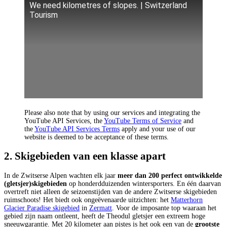
We need kilometres of slopes. | Switzerland
Tourism
Please also note that by using our services and integrating the
YouTube API Services, the
YouTube Terms of Service
and
the
YouTube API Services Terms
apply and your use of our
website is deemed to be acceptance of these terms.
2. Skigebieden van een klasse apart
In de Zwitserse Alpen wachten elk jaar
meer dan 200 perfect ontwikkelde
(gletsjer)skigebieden
op honderdduizenden wintersporters. En één daarvan
overtreft niet alleen de seizoenstijden van de andere Zwitserse skigebieden
ruimschoots! Het biedt ook ongeëvenaarde uitzichten: het
Matterhorn
Glacier Paradise skigebied
in
Zermatt
. Voor de imposante top waaraan het
gebied zijn naam ontleent, heeft de Theodul gletsjer een extreem hoge
sneeuwgarantie. Met 20 kilometer aan pistes is het ook een van de
grootste