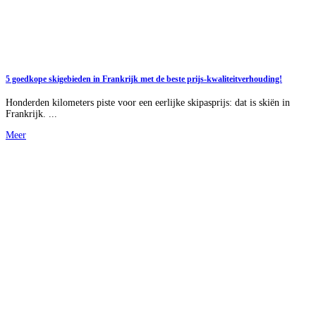
5 goedkope skigebieden in Frankrijk met de beste prijs-kwaliteitverhouding!
Honderden kilometers piste voor een eerlijke skipasprijs: dat is skiën in
Frankrijk. ...
Meer