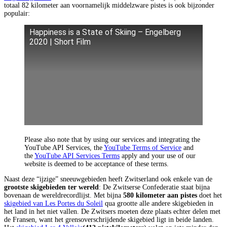
totaal 82 kilometer aan voornamelijk middelzware pistes is ook bijzonder
populair:
Happiness is a State of Skiing – Engelberg
2020 | Short Film
Please also note that by using our services and integrating the
YouTube API Services, the
YouTube Terms of Service
and
the
YouTube API Services Terms
apply and your use of our
website is deemed to be acceptance of these terms.
Naast deze “ijzige” sneeuwgebieden heeft Zwitserland ook enkele van de
grootste skigebieden ter wereld
: De Zwitserse Confederatie staat bijna
bovenaan de wereldrecordlijst. Met bijna
580 kilometer aan pistes
doet het
skigebied van Les Portes du Soleil
qua grootte alle andere skigebieden in
het land in het niet vallen. De Zwitsers moeten deze plaats echter delen met
de Fransen, want het grensoverschrijdende skigebied ligt in beide landen.