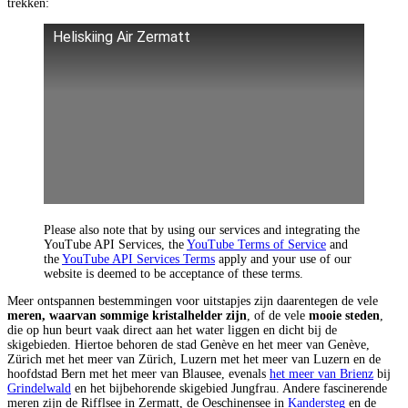
trekken:
Heliskiing Air Zermatt
Please also note that by using our services and integrating the
YouTube API Services, the
YouTube Terms of Service
and
the
YouTube API Services Terms
apply and your use of our
website is deemed to be acceptance of these terms.
Meer ontspannen bestemmingen voor uitstapjes zijn daarentegen de vele
meren, waarvan sommige kristalhelder zijn
, of de vele
mooie steden
,
die op hun beurt vaak direct aan het water liggen en dicht bij de
skigebieden. Hiertoe behoren de stad Genève en het meer van Genève,
Zürich met het meer van Zürich, Luzern met het meer van Luzern en de
hoofdstad Bern met het meer van Blausee, evenals
het meer van Brienz
bij
Grindelwald
en het bijbehorende skigebied Jungfrau. Andere fascinerende
meren zijn de Rifflsee in Zermatt, de Oeschinensee in
Kandersteg
en de