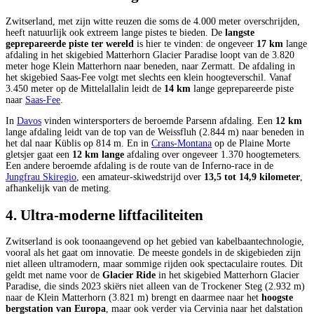
Zwitserland, met zijn witte reuzen die soms de 4.000 meter overschrijden,
heeft natuurlijk ook extreem lange pistes te bieden. De
langste
geprepareerde piste ter wereld
is hier te vinden: de ongeveer
17 km
lange
afdaling in het skigebied Matterhorn Glacier Paradise loopt van de 3.820
meter hoge Klein Matterhorn naar beneden, naar Zermatt. De afdaling in
het skigebied Saas-Fee volgt met slechts een klein hoogteverschil. Vanaf
3.450 meter op de Mittelallalin leidt de
14 km
lange geprepareerde piste
naar
Saas-Fee
.
In
Davos
vinden wintersporters de beroemde Parsenn afdaling. Een
12 km
lange afdaling leidt van de top van de Weissfluh (2.844 m) naar beneden in
het dal naar Küblis op 814 m. En in
Crans-Montana
op de Plaine Morte
gletsjer gaat een
12 km lange
afdaling over ongeveer 1.370 hoogtemeters.
Een andere beroemde afdaling is de route van de Inferno-race in de
Jungfrau Skiregio
, een amateur-skiwedstrijd over
13,5 tot 14,9 kilometer
,
afhankelijk van de meting.
4. Ultra-moderne liftfaciliteiten
Zwitserland is ook toonaangevend op het gebied van kabelbaantechnologie,
vooral als het gaat om innovatie. De meeste gondels in de skigebieden zijn
niet alleen ultramodern, maar sommige rijden ook spectaculaire routes. Dit
geldt met name voor de
Glacier Ride
in het skigebied Matterhorn Glacier
Paradise, die sinds 2023 skiërs niet alleen van de Trockener Steg (2.932 m)
naar de Klein Matterhorn (3.821 m) brengt en daarmee naar het
hoogste
bergstation van Europa
, maar ook verder via Cervinia naar het dalstation