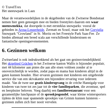
© TravelTrex
Het sneeuwpark in Laax
Maar de verantwoordelijken in de skigebieden van de Zwitserse Bondsstaat
nemen hier geen genoegen mee en bieden freestylers daarom een
waar
sneeuwmekka
, dat doorspekt is met eersteklas snowparks: vooral de
gebieden in
Arosa-Lenzerheide
, Zermatt en Scuol, maar ook het
Corviglia
Snowpark “Crowland” in St. Moritz en het Freestyle Park Saas-Fee. Ze
bieden allemaal een breed scala aan verschillende hindernissen en
fantastische openingsevenementen.
6. Gezinnen welkom
Zwitserland is ook indrukwekkend als het gaat om gezinsvriendelijkheid.
Het
skigebied Grächen
in het Zwitserse kanton Wallis is bijzonder populair,
met 44 kilometer aan pistes die aan alle eisen voldoen zonder al te
onoverzichtelijk te worden, zodat papa en mama hun kinderen altijd in de
gaten kunnen houden. Hier ervaren gezinnen met kinderen een uitgebreide
service die van een skivakantie een bijzondere ervaring voor iedereen
maakt. Van de twee uur
gratis kinderopvang
in de crèche Hannigalp voor
kinderen van twee tot zes jaar tot de
vier familieparken
, die avontuur, spel
en leerplezier beloven. Voeg daarbij een
familierestaurant
voor een
gezamenlijke lunchpauze of de
sprookjesgondel
, waar kleine wintersporters
tijdens de klim naar spannende sprookjes van Grimm kunnen luisteren –
gezinnen zullen zich hier nooit vervelen.