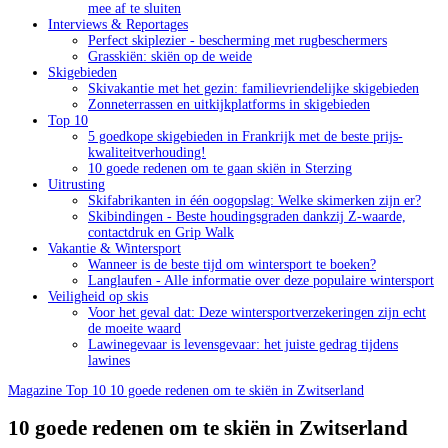
mee af te sluiten
Interviews & Reportages
Perfect skiplezier - bescherming met rugbeschermers
Grasskiën: skiën op de weide
Skigebieden
Skivakantie met het gezin: familievriendelijke skigebieden
Zonneterrassen en uitkijkplatforms in skigebieden
Top 10
5 goedkope skigebieden in Frankrijk met de beste prijs-
kwaliteitverhouding!
10 goede redenen om te gaan skiën in Sterzing
Uitrusting
Skifabrikanten in één oogopslag: Welke skimerken zijn er?
Skibindingen - Beste houdingsgraden dankzij Z-waarde,
contactdruk en Grip Walk
Vakantie & Wintersport
Wanneer is de beste tijd om wintersport te boeken?
Langlaufen - Alle informatie over deze populaire wintersport
Veiligheid op skis
Voor het geval dat: Deze wintersportverzekeringen zijn echt
de moeite waard
Lawinegevaar is levensgevaar: het juiste gedrag tijdens
lawines
Magazine
Top 10
10 goede redenen om te skiën in Zwitserland
10 goede redenen om te skiën in Zwitserland