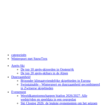
categorieën
Wintersport met SnowTrex
Après-Ski
De top 10 après-skioorden in Oostenrijk
De top 20 après-skibars in de Alpen
Duurzaamheid
Bijzonder klimaatvriendelijke skigebieden in Europa
Swisstainable - Wintersport en duurzaamheid gecombineerd
in Zwitserse skigebieden
Evenement
Wereldkampioenschappen biatlon 2026/2027: Alle
wedstrijden en speeldata in een oogopslag
Ski Closing 2026: de leukste evenementen om het seizoen