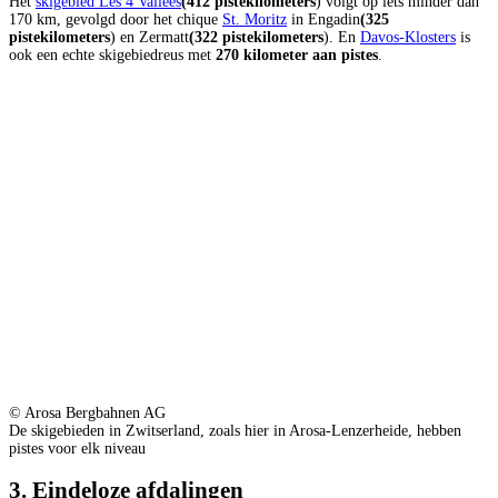
Het
skigebied Les 4 Valleès
(412 pistekilometers
) volgt op iets minder dan
170 km, gevolgd door het chique
St. Moritz
in Engadin
(325
pistekilometers
) en Zermatt
(322 pistekilometers
). En
Davos-Klosters
is
ook een echte skigebiedreus met
270 kilometer aan pistes
.
© Arosa Bergbahnen AG
De skigebieden in Zwitserland, zoals hier in Arosa-Lenzerheide, hebben
pistes voor elk niveau
3. Eindeloze afdalingen