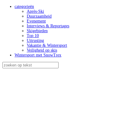
categorieën
Après-Ski
Duurzaamheid
Evenement
Interviews & Reportages
Skigebieden
Top 10
Uitrusting
Vakantie & Wintersport
Veiligheid op skis
Wintersport met SnowTrex