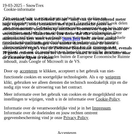
19-03-2025 - SnowTrex
Cookie-informatie
Om onze website te optimaliseren, gebruiken we cookies om
Zwitserland, ook wel bekend als het “land van de vierduizend meter
gebruiksinformatie te verzamelen, die wij, TravelTrex GmbH, ook delen
hoge toppen”, trekt bezoekers met zijn fantastische pistes en
met onze partners. Gebruiksprofielen worden aangemaakt op basis van uw
adembenemende uitzichten op ontelbare besneeuwde toppen zoals de
activiteiten met behulp van eindapparaat- en browserinformatie. Deze
wereldberoemde Matterhorn. Een decor dat elke wintersporter
gebruiksprofielen worden gebruikt voor statistische analyse, individuele
minstens één keer moet ervaren!
SnowTrex
heeft nu een aantal
productaanbevelingen, geïndividualiseerde reclame en bereikmeting.
fantastische aanbiedingen voor unieke skireizen naar de meest
Hiervoor hebben wij uw toestemming nodig (op elk moment in te
sneeuwzekere regio’s van de Zwitserse Bondsstaat samengesteld, evenals
trekken), wat ook de overdracht van bepaalde persoonlijke gegevens aan
10 goede redenen waarom het de moeite waard is om in de winter naar
derde aanbieders in derde landen buiten de Europese Economische Ruimte
de Zwitserse Alpen te reizen.
inhoudt, zoals Google of Microsoft in de VS.
Door op
accepteren
te klikken, accepteert u het gebruik van niet-
functionele cookies en soortgelijke technologieën. Als u op
weigeren
klikt, gebruiken we alleen diensten die technisch noodzakelijk zijn en die
nodig zijn voor de uitvoering van het contract.
Meer informatie over het gebruik van cookies en de mogelijkheid om uw
instellingen te wijzigen, vindt u in de informatie over
Cookie-Policy
.
Informatie over de verantwoordelijke vind je in het
Impressum
.
Informatie over de doeleinden en jouw rechten omtrent
gegevensbescherming vind je onze
Privacy Policy
.
Accepteren