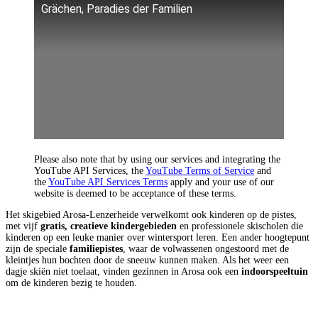
Grächen, Paradies der Familien
Please also note that by using our services and integrating the
YouTube API Services, the
YouTube Terms of Service
and
the
YouTube API Services Terms
apply and your use of our
website is deemed to be acceptance of these terms.
Het skigebied Arosa-Lenzerheide verwelkomt ook kinderen op de pistes,
met vijf
gratis, creatieve kindergebieden
en professionele skischolen die
kinderen op een leuke manier over wintersport leren. Een ander hoogtepunt
zijn de speciale
familiepistes
, waar de volwassenen ongestoord met de
kleintjes hun bochten door de sneeuw kunnen maken. Als het weer een
dagje skiën niet toelaat, vinden gezinnen in Arosa ook een
indoorspeeltuin
om de kinderen bezig te houden.