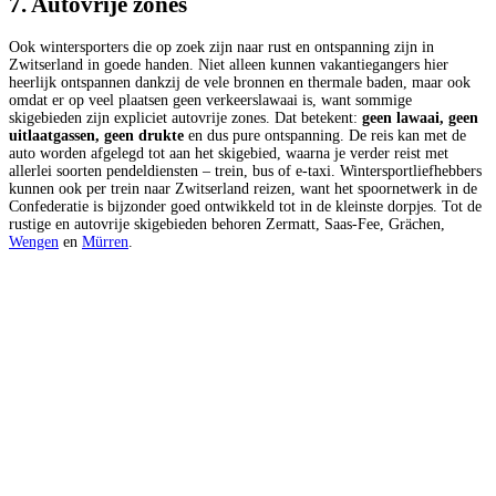
7. Autovrije zones
Ook wintersporters die op zoek zijn naar rust en ontspanning zijn in
Zwitserland in goede handen. Niet alleen kunnen vakantiegangers hier
heerlijk ontspannen dankzij de vele bronnen en thermale baden, maar ook
omdat er op veel plaatsen geen verkeerslawaai is, want sommige
skigebieden zijn expliciet autovrije zones. Dat betekent:
geen lawaai, geen
uitlaatgassen, geen drukte
en dus pure ontspanning. De reis kan met de
auto worden afgelegd tot aan het skigebied, waarna je verder reist met
allerlei soorten pendeldiensten – trein, bus of e-taxi. Wintersportliefhebbers
kunnen ook per trein naar Zwitserland reizen, want het spoornetwerk in de
Confederatie is bijzonder goed ontwikkeld tot in de kleinste dorpjes. Tot de
rustige en autovrije skigebieden behoren Zermatt, Saas-Fee, Grächen,
Wengen
en
Mürren
.