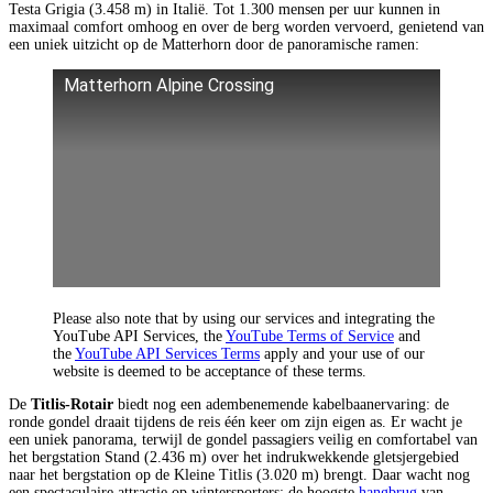
Testa Grigia (3.458 m) in Italië. Tot 1.300 mensen per uur kunnen in
maximaal comfort omhoog en over de berg worden vervoerd, genietend van
een uniek uitzicht op de Matterhorn door de panoramische ramen:
Matterhorn Alpine Crossing
Please also note that by using our services and integrating the
YouTube API Services, the
YouTube Terms of Service
and
the
YouTube API Services Terms
apply and your use of our
website is deemed to be acceptance of these terms.
De
Titlis-Rotair
biedt nog een adembenemende kabelbaanervaring: de
ronde gondel draait tijdens de reis één keer om zijn eigen as. Er wacht je
een uniek panorama, terwijl de gondel passagiers veilig en comfortabel van
het bergstation Stand (2.436 m) over het indrukwekkende gletsjergebied
naar het bergstation op de Kleine Titlis (3.020 m) brengt. Daar wacht nog
een spectaculaire attractie op wintersporters: de hoogste
hangbrug
van