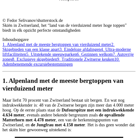
© Fedor Selivanov/shutterstock.de
Skiën in Zwitserland, het “land van de vierduizend meter hoge toppen”
biedt in elk opzicht perfecte omstandigheden
Inhoudsopgave
1. Alpenland met de meeste bergtoppen van vierduizend meter
2.
Skigebieden van een klasse apart
3. Eindeloze afdalingen
4. Ultra-moderne
liftfaciliteiten
5. Uitstekende sneeuwparken
6. Gezinnen welkom
7. Autovrije
zones
8. Exclusieve skigebieden
9. Traditionele Zwitserse keuken
10.
Adembenemende excursiebestemmingen
1. Alpenland met de meeste bergtoppen van
vierduizend meter
Maar liefst 70 procent van Zwitserland bestaat uit bergen. En wat nog
indrukwekkender is: 48 van de Zwitserse bergen zijn meer dan 4.000 meter
hoog. Op de eerste plaats staat de
Dufourspitze met een indrukwekkende
4.634 meter
, evenals andere bekende bergreuzen zoals
de opvallende
Matterhorn met 4.478 meter
, een van de herkenningspunten van
Zwitserland, en
de Jungfrau met 4.158 meter
. Het is dus geen wonder dat
het skiën hier gewoonweg uitstekend is: