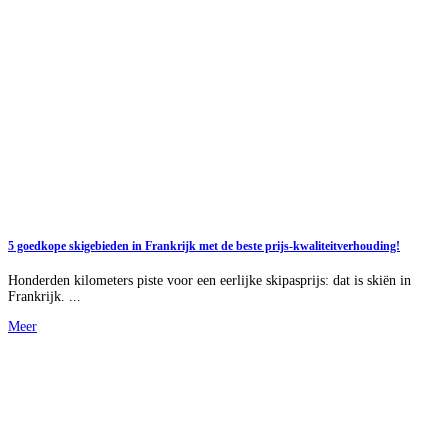
5 goedkope skigebieden in Frankrijk met de beste prijs-kwaliteitverhouding!
Honderden kilometers piste voor een eerlijke skipasprijs: dat is skiën in
Frankrijk. ...
Meer