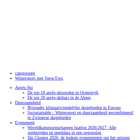
categorieën
Wintersport met SnowTrex
Après-Ski
De top 10 après-skioorden in Oostenrijk
De top 20 après-skibars in de Alpen
Duurzaamheid
Bijzonder klimaatvriendelijke skigebieden in Europa
Swisstainable - Wintersport en duurzaamheid gecombineerd
in Zwitserse skigebieden
Evenement
Wereldkampioenschappen biatlon 2026/2027: Alle
wedstrijden en speeldata in een oogopslag
Ski Closing 2026: de leukste evenementen om het seizoen