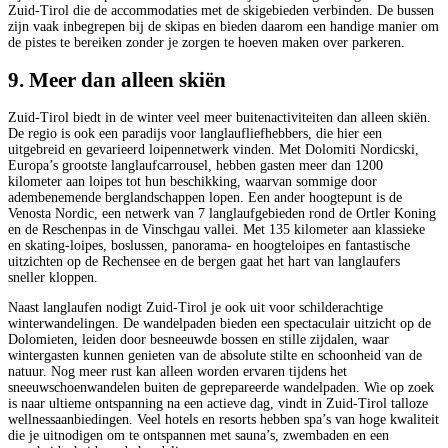
Zuid-Tirol die de accommodaties met de skigebieden verbinden. De bussen
zijn vaak inbegrepen bij de skipas en bieden daarom een handige manier om
de pistes te bereiken zonder je zorgen te hoeven maken over parkeren.
9. Meer dan alleen skiën
Zuid-Tirol biedt in de winter veel meer buitenactiviteiten dan alleen skiën.
De regio is ook een paradijs voor langlaufliefhebbers, die hier een
uitgebreid en gevarieerd loipennetwerk vinden. Met Dolomiti Nordicski,
Europa’s grootste langlaufcarrousel, hebben gasten meer dan 1200
kilometer aan loipes tot hun beschikking, waarvan sommige door
adembenemende berglandschappen lopen. Een ander hoogtepunt is de
Venosta Nordic, een netwerk van 7 langlaufgebieden rond de Ortler Koning
en de Reschenpas in de Vinschgau vallei. Met 135 kilometer aan klassieke
en skating-loipes, boslussen, panorama- en hoogteloipes en fantastische
uitzichten op de Rechensee en de bergen gaat het hart van langlaufers
sneller kloppen.
Naast langlaufen nodigt Zuid-Tirol je ook uit voor schilderachtige
winterwandelingen. De wandelpaden bieden een spectaculair uitzicht op de
Dolomieten, leiden door besneeuwde bossen en stille zijdalen, waar
wintergasten kunnen genieten van de absolute stilte en schoonheid van de
natuur. Nog meer rust kan alleen worden ervaren tijdens het
sneeuwschoenwandelen buiten de geprepareerde wandelpaden. Wie op zoek
is naar ultieme ontspanning na een actieve dag, vindt in Zuid-Tirol talloze
wellnessaanbiedingen. Veel hotels en resorts hebben spa’s van hoge kwaliteit
die je uitnodigen om te ontspannen met sauna’s, zwembaden en een