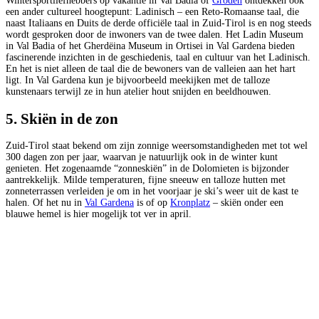
Wintersportliefhebbers op vakantie in Val Badia of
Gröden
ontdekken ook
een ander cultureel hoogtepunt: Ladinisch – een Reto-Romaanse taal, die
naast Italiaans en Duits de derde officiële taal in Zuid-Tirol is en nog steeds
wordt gesproken door de inwoners van de twee dalen. Het Ladin Museum
in Val Badia of het Gherdëina Museum in Ortisei in Val Gardena bieden
fascinerende inzichten in de geschiedenis, taal en cultuur van het Ladinisch.
En het is niet alleen de taal die de bewoners van de valleien aan het hart
ligt. In Val Gardena kun je bijvoorbeeld meekijken met de talloze
kunstenaars terwijl ze in hun atelier hout snijden en beeldhouwen.
5. Skiën in de zon
Zuid-Tirol staat bekend om zijn zonnige weersomstandigheden met tot wel
300 dagen zon per jaar, waarvan je natuurlijk ook in de winter kunt
genieten. Het zogenaamde “zonneskiën” in de Dolomieten is bijzonder
aantrekkelijk. Milde temperaturen, fijne sneeuw en talloze hutten met
zonneterrassen verleiden je om in het voorjaar je ski’s weer uit de kast te
halen. Of het nu in
Val Gardena
is of op
Kronplatz
– skiën onder een
blauwe hemel is hier mogelijk tot ver in april.