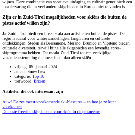
wijnen. Deze combinatie van sportieve uitdaging en culinair genot biedt een
totaalervaring die in veel andere skigebieden in Europa niet te vinden is.
Zijn er in Zuid-Tirol mogelijkheden voor skiërs die buiten de
pistes actief willen zijn?
Ja, Zuid-Tirol biedt een breed scala aan activiteiten buiten de pistes. De
regio is ideaal voor winterwandelingen, langlaufen en culturele
ontdekkingen. Steden als Bressanone, Merano, Brunico en Vipiteno bieden
culturele diversiteit, terwijl bijna alle skigebieden een levendig après-
skiprogramma hebben. Dit maakt Zuid-Tirol tot een veelzijdige
vakantiebestemming die meer biedt dan alleen skiën.
vrijdag, 05. januari 2024
auteur: SnowTrex
categorie:
Top 10
trefwoord:
Brixen
Artikelen die ook interessant zijn
Auw! De zes meest voorkomende ski-blessures – en hoe je ze kunt
voorkomen
De beste freeride skigebieden voor skiën in diepe sneeuw