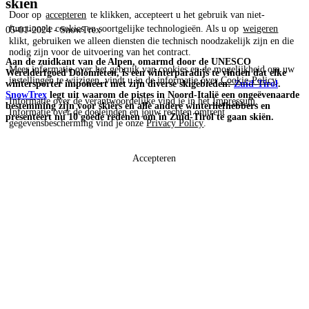
skiën
Door op
accepteren
te klikken, accepteert u het gebruik van niet-
functionele cookies en soortgelijke technologieën. Als u op
weigeren
05-01-2024 - SnowTrex
klikt, gebruiken we alleen diensten die technisch noodzakelijk zijn en die
nodig zijn voor de uitvoering van het contract.
Aan de zuidkant van de Alpen, omarmd door de UNESCO
Meer informatie over het gebruik van cookies en de mogelijkheid om uw
Werelderfgoed Dolomieten, is een winterparadijs te vinden dat elke
instellingen te wijzigen, vindt u in de informatie over
Cookie-Policy
.
wintersporter imponeert met zijn diverse skigebieden:
Zuid-Tirol
.
SnowTrex
legt uit waarom de pistes in Noord-Italië een ongeëvenaarde
Informatie over de verantwoordelijke vind je in het
Impressum
.
bestemming zijn voor skiërs en alle andere winterliefhebbers en
Informatie over de doeleinden en jouw rechten omtrent
presenteert nu 10 goede redenen om in Zuid-Tirol te gaan skiën.
gegevensbescherming vind je onze
Privacy Policy
.
Accepteren