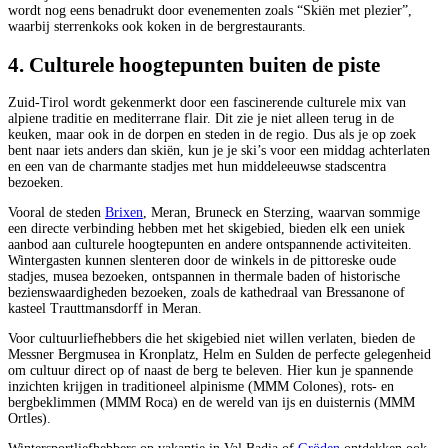
wordt nog eens benadrukt door evenementen zoals “Skiën met plezier”,
waarbij sterrenkoks ook koken in de bergrestaurants.
4. Culturele hoogtepunten buiten de piste
Zuid-Tirol wordt gekenmerkt door een fascinerende culturele mix van
alpiene traditie en mediterrane flair. Dit zie je niet alleen terug in de
keuken, maar ook in de dorpen en steden in de regio. Dus als je op zoek
bent naar iets anders dan skiën, kun je je ski’s voor een middag achterlaten
en een van de charmante stadjes met hun middeleeuwse stadscentra
bezoeken.
Vooral de steden
Brixen
, Meran, Bruneck en Sterzing, waarvan sommige
een directe verbinding hebben met het skigebied, bieden elk een uniek
aanbod aan culturele hoogtepunten en andere ontspannende activiteiten.
Wintergasten kunnen slenteren door de winkels in de pittoreske oude
stadjes, musea bezoeken, ontspannen in thermale baden of historische
bezienswaardigheden bezoeken, zoals de kathedraal van Bressanone of
kasteel Trauttmansdorff in Meran.
Voor cultuurliefhebbers die het skigebied niet willen verlaten, bieden de
Messner Bergmusea in Kronplatz, Helm en Sulden de perfecte gelegenheid
om cultuur direct op of naast de berg te beleven. Hier kun je spannende
inzichten krijgen in traditioneel alpinisme (MMM Colones), rots- en
bergbeklimmen (MMM Roca) en de wereld van ijs en duisternis (MMM
Ortles).