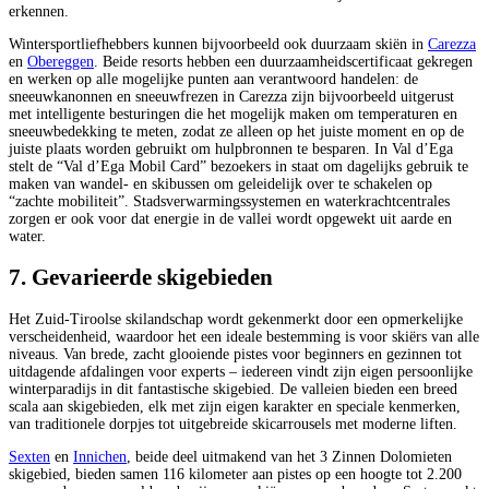
erkennen.
Wintersportliefhebbers kunnen bijvoorbeeld ook duurzaam skiën in
Carezza
en
Obereggen
. Beide resorts hebben een duurzaamheidscertificaat gekregen
en werken op alle mogelijke punten aan verantwoord handelen: de
sneeuwkanonnen en sneeuwfrezen in Carezza zijn bijvoorbeeld uitgerust
met intelligente besturingen die het mogelijk maken om temperaturen en
sneeuwbedekking te meten, zodat ze alleen op het juiste moment en op de
juiste plaats worden gebruikt om hulpbronnen te besparen. In Val d’Ega
stelt de “Val d’Ega Mobil Card” bezoekers in staat om dagelijks gebruik te
maken van wandel- en skibussen om geleidelijk over te schakelen op
“zachte mobiliteit”. Stadsverwarmingssystemen en waterkrachtcentrales
zorgen er ook voor dat energie in de vallei wordt opgewekt uit aarde en
water.
7. Gevarieerde skigebieden
Het Zuid-Tiroolse skilandschap wordt gekenmerkt door een opmerkelijke
verscheidenheid, waardoor het een ideale bestemming is voor skiërs van alle
niveaus. Van brede, zacht glooiende pistes voor beginners en gezinnen tot
uitdagende afdalingen voor experts – iedereen vindt zijn eigen persoonlijke
winterparadijs in dit fantastische skigebied. De valleien bieden een breed
scala aan skigebieden, elk met zijn eigen karakter en speciale kenmerken,
van traditionele dorpjes tot uitgebreide skicarrousels met moderne liften.
Sexten
en
Innichen
, beide deel uitmakend van het 3 Zinnen Dolomieten
skigebied, bieden samen 116 kilometer aan pistes op een hoogte tot 2.200