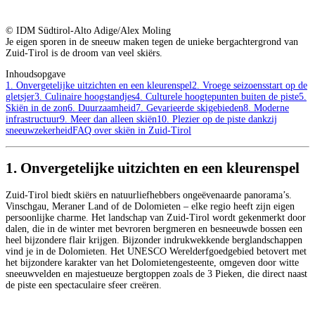
© IDM Südtirol-Alto Adige/Alex Moling
Je eigen sporen in de sneeuw maken tegen de unieke bergachtergrond van
Zuid-Tirol is de droom van veel skiërs.
Inhoudsopgave
1. Onvergetelijke uitzichten en een kleurenspel
2. Vroege seizoensstart op de
gletsjer
3. Culinaire hoogstandjes
4. Culturele hoogtepunten buiten de piste
5.
Skiën in de zon
6. Duurzaamheid
7. Gevarieerde skigebieden
8. Moderne
infrastructuur
9. Meer dan alleen skiën
10. Plezier op de piste dankzij
sneeuwzekerheid
FAQ over skiën in Zuid-Tirol
1. Onvergetelijke uitzichten en een kleurenspel
Zuid-Tirol biedt skiërs en natuurliefhebbers ongeëvenaarde panorama’s.
Vinschgau, Meraner Land of de Dolomieten – elke regio heeft zijn eigen
persoonlijke charme. Het landschap van Zuid-Tirol wordt gekenmerkt door
dalen, die in de winter met bevroren bergmeren en besneeuwde bossen een
heel bijzondere flair krijgen. Bijzonder indrukwekkende berglandschappen
vind je in de Dolomieten. Het UNESCO Werelderfgoedgebied betovert met
het bijzondere karakter van het Dolomietengesteente, omgeven door witte
sneeuwvelden en majestueuze bergtoppen zoals de 3 Pieken, die direct naast
de piste een spectaculaire sfeer creëren.