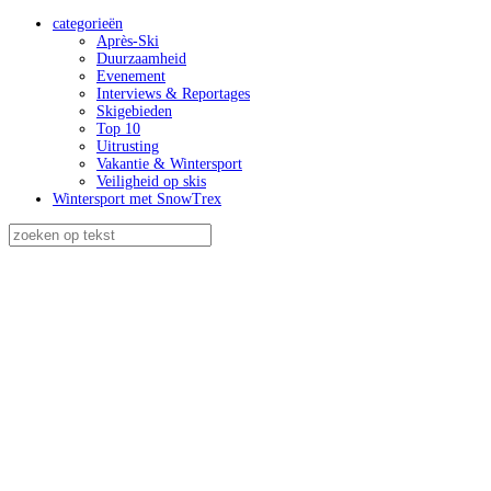
categorieën
Après-Ski
Duurzaamheid
Evenement
Interviews & Reportages
Skigebieden
Top 10
Uitrusting
Vakantie & Wintersport
Veiligheid op skis
Wintersport met SnowTrex