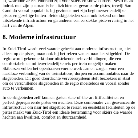
m, waardoor ze een eldorado zijn voor skiërs en snowboarders. Sesto maakt
indruk met zijn panoramische uitzichten en gevarieerde pistes, terwijl San
Candido vooral populair is bij gezinnen met zijn beginnersvriendelijke
pistes en gezellige hutten. Beide skigebieden staan ook bekend om hun
uitstekende infrastructuur en garanderen een eersteklas piste-ervaring in het
hart van de Alpen.
8. Moderne infrastructuur
In Zuid-Tirol wordt veel waarde gehecht aan moderne infrastructuur, niet
alleen op de pistes, maar ook bij het reizen van en naar het skigebied. De
regio wordt gekenmerkt door uitstekende treinverbindingen, die een
comfortabele en milieuvriendelijke reis per trein mogelijk maken.
Skibussen vullen het openbaarvervoernetwerk aan en zorgen voor een
naadloze verbinding van de treinstations, dorpen en accommodaties naar de
skigebieden. Dit goed doordachte vervoerssysteem stelt bezoekers in staat
om de verschillende skigebieden in de regio moeiteloos en vooral zonder
auto te verkennen.
In de skigebieden zelf kunnen gasten state-of-the-art liftfaciliteiten en
perfect geprepareerde pistes verwachten. Deze combinatie van geavanceerde
infrastructuur om naar het skigebied te reizen en eersteklas faciliteiten op de
pistes maakt van Zuid-Tirol een ideale bestemming voor skiërs die waarde
hechten aan kwaliteit, comfort en duurzaamheid.