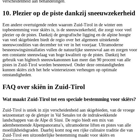
verscheidenheid aan behandelingen.
10. Plezier op de piste dankzij sneeuwzekerheid
Een andere overtuigende reden waarom Zuid-Tirol in de winter een
topbestemming voor skiërs is, is de sneeuwzekerheid, die zorgt voor veel
plezier op de pistes. Dankzij de geografische ligging en de alpine hoogte
van veel skigebieden biedt de regio over het algemeen uitstekende
sneeuwcondities van december tot ver in het voorjaar. Ultramoderne
besneeuwingsinstallaties vullen de natuurlijke sneeuwval aan en zorgen voor
een constante sneeuwlaag van hoge kwaliteit op de pistes. Dankzij het
gebruik van hightech sneeuwkanonnen kan meer dan 90 procent van alle
pistes in Zuid-Tirol worden besneeuwd. Onder deze omstandigheden
kunnen skiërs zich het hele winterseizoen verheugen op optimale
omstandigheden.
FAQ over skiën in Zuid-Tirol
Wat maakt Zuid-Tirol tot een speciale bestemming voor skiërs?
Zuid-Tirol is uniek in zijn verscheidenheid aan skigebieden, van de vroege
seizoensstart op de gletsjer in Val Senales tot de indrukwekkende
landschappen van de Alpe di Siusi. De regio biedt een mix van
adembenemende Alpenpanorama’s, ultramoderne liften en pistes van alle
moeilijkheidsgraden. Daarbij komt nog een rijke culinaire traditie die van
Zuid-Tirol een uitzonderlijke bestemming maakt voor skiërs en