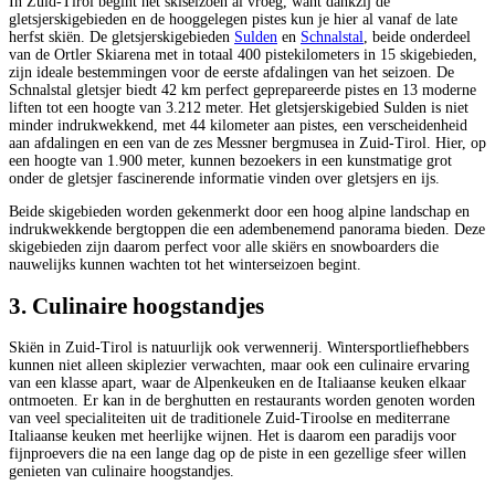
In Zuid-Tirol begint het skiseizoen al vroeg, want dankzij de
gletsjerskigebieden en de hooggelegen pistes kun je hier al vanaf de late
herfst skiën. De gletsjerskigebieden
Sulden
en
Schnalstal
, beide onderdeel
van de Ortler Skiarena met in totaal 400 pistekilometers in 15 skigebieden,
zijn ideale bestemmingen voor de eerste afdalingen van het seizoen. De
Schnalstal gletsjer biedt 42 km perfect geprepareerde pistes en 13 moderne
liften tot een hoogte van 3.212 meter. Het gletsjerskigebied Sulden is niet
minder indrukwekkend, met 44 kilometer aan pistes, een verscheidenheid
aan afdalingen en een van de zes Messner bergmusea in Zuid-Tirol. Hier, op
een hoogte van 1.900 meter, kunnen bezoekers in een kunstmatige grot
onder de gletsjer fascinerende informatie vinden over gletsjers en ijs.
Beide skigebieden worden gekenmerkt door een hoog alpine landschap en
indrukwekkende bergtoppen die een adembenemend panorama bieden. Deze
skigebieden zijn daarom perfect voor alle skiërs en snowboarders die
nauwelijks kunnen wachten tot het winterseizoen begint.
3. Culinaire hoogstandjes
Skiën in Zuid-Tirol is natuurlijk ook verwennerij. Wintersportliefhebbers
kunnen niet alleen skiplezier verwachten, maar ook een culinaire ervaring
van een klasse apart, waar de Alpenkeuken en de Italiaanse keuken elkaar
ontmoeten. Er kan in de berghutten en restaurants worden genoten worden
van veel specialiteiten uit de traditionele Zuid-Tiroolse en mediterrane
Italiaanse keuken met heerlijke wijnen. Het is daarom een paradijs voor
fijnproevers die na een lange dag op de piste in een gezellige sfeer willen
genieten van culinaire hoogstandjes.