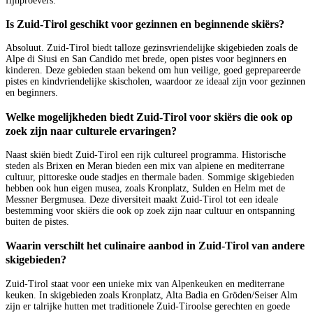
fijnproevers.
Is Zuid-Tirol geschikt voor gezinnen en beginnende skiërs?
Absoluut. Zuid-Tirol biedt talloze gezinsvriendelijke skigebieden zoals de
Alpe di Siusi en San Candido met brede, open pistes voor beginners en
kinderen. Deze gebieden staan bekend om hun veilige, goed geprepareerde
pistes en kindvriendelijke skischolen, waardoor ze ideaal zijn voor gezinnen
en beginners.
Welke mogelijkheden biedt Zuid-Tirol voor skiërs die ook op
zoek zijn naar culturele ervaringen?
Naast skiën biedt Zuid-Tirol een rijk cultureel programma. Historische
steden als Brixen en Meran bieden een mix van alpiene en mediterrane
cultuur, pittoreske oude stadjes en thermale baden. Sommige skigebieden
hebben ook hun eigen musea, zoals Kronplatz, Sulden en Helm met de
Messner Bergmusea. Deze diversiteit maakt Zuid-Tirol tot een ideale
bestemming voor skiërs die ook op zoek zijn naar cultuur en ontspanning
buiten de pistes.
Waarin verschilt het culinaire aanbod in Zuid-Tirol van andere
skigebieden?
Zuid-Tirol staat voor een unieke mix van Alpenkeuken en mediterrane
keuken. In skigebieden zoals Kronplatz, Alta Badia en Gröden/Seiser Alm
zijn er talrijke hutten met traditionele Zuid-Tiroolse gerechten en goede