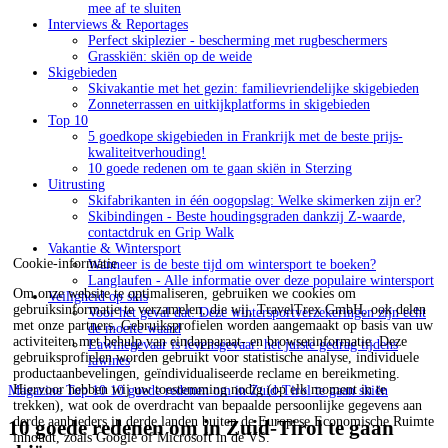
mee af te sluiten
Interviews & Reportages
Perfect skiplezier - bescherming met rugbeschermers
Grasskiën: skiën op de weide
Skigebieden
Skivakantie met het gezin: familievriendelijke skigebieden
Zonneterrassen en uitkijkplatforms in skigebieden
Top 10
5 goedkope skigebieden in Frankrijk met de beste prijs-
kwaliteitverhouding!
10 goede redenen om te gaan skiën in Sterzing
Uitrusting
Skifabrikanten in één oogopslag: Welke skimerken zijn er?
Skibindingen - Beste houdingsgraden dankzij Z-waarde,
contactdruk en Grip Walk
Vakantie & Wintersport
Cookie-informatie
Wanneer is de beste tijd om wintersport te boeken?
Langlaufen - Alle informatie over deze populaire wintersport
Om onze website te optimaliseren, gebruiken we cookies om
Veiligheid op skis
gebruiksinformatie te verzamelen, die wij, TravelTrex GmbH, ook delen
Voor het geval dat: Deze wintersportverzekeringen zijn echt
met onze partners. Gebruiksprofielen worden aangemaakt op basis van uw
de moeite waard
activiteiten met behulp van eindapparaat- en browserinformatie. Deze
Lawinegevaar is levensgevaar: het juiste gedrag tijdens
gebruiksprofielen worden gebruikt voor statistische analyse, individuele
lawines
productaanbevelingen, geïndividualiseerde reclame en bereikmeting.
Hiervoor hebben wij uw toestemming nodig (op elk moment in te
Magazine
Top 10
10 goede redenen om in Zuid-Tirol te gaan skiën
trekken), wat ook de overdracht van bepaalde persoonlijke gegevens aan
derde aanbieders in derde landen buiten de Europese Economische Ruimte
10 goede redenen om in Zuid-Tirol te gaan
inhoudt, zoals Google of Microsoft in de VS.