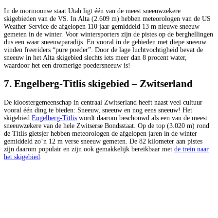
In de mormoonse staat Utah ligt één van de meest sneeuwzekere
skigebieden van de VS. In Alta (2.609 m) hebben meteorologen van de US
Weather Service de afgelopen 110 jaar gemiddeld 13 m nieuwe sneeuw
gemeten in de winter. Voor wintersporters zijn de pistes op de berghellingen
dus een waar sneeuwparadijs. En vooral in de gebieden met diepe sneeuw
vinden freeriders “pure poeder”. Door de lage luchtvochtigheid bevat de
sneeuw in het Alta skigebied slechts iets meer dan 8 procent water,
waardoor het een dromerige poedersneeuw is!
7. Engelberg-Titlis skigebied – Zwitserland
De kloostergemeenschap in centraal Zwitserland heeft naast veel cultuur
vooral één ding te bieden: Sneeuw, sneeuw en nog eens sneeuw! Het
skigebied
Engelberg-Titlis
wordt daarom beschouwd als een van de meest
sneeuwzekere van de hele Zwitserse Bondsstaat. Op de top (3.020 m) rond
de Titlis gletsjer hebben meteorologen de afgelopen jaren in de winter
gemiddeld zo’n 12 m verse sneeuw gemeten. De 82 kilometer aan pistes
zijn daarom populair en zijn ook gemakkelijk bereikbaar met
de trein naar
het skigebied
.