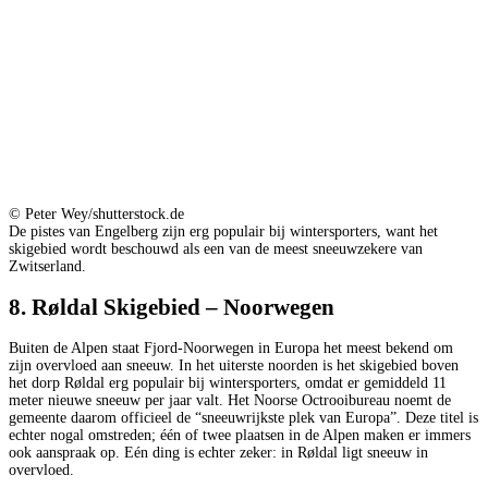
© Peter Wey/shutterstock.de
De pistes van Engelberg zijn erg populair bij wintersporters, want het
skigebied wordt beschouwd als een van de meest sneeuwzekere van
Zwitserland.
8. Røldal Skigebied – Noorwegen
Buiten de Alpen staat Fjord-Noorwegen in Europa het meest bekend om
zijn overvloed aan sneeuw. In het uiterste noorden is het skigebied boven
het dorp Røldal erg populair bij wintersporters, omdat er gemiddeld 11
meter nieuwe sneeuw per jaar valt. Het Noorse Octrooibureau noemt de
gemeente daarom officieel de “sneeuwrijkste plek van Europa”. Deze titel is
echter nogal omstreden; één of twee plaatsen in de Alpen maken er immers
ook aanspraak op. Eén ding is echter zeker: in Røldal ligt sneeuw in
overvloed.