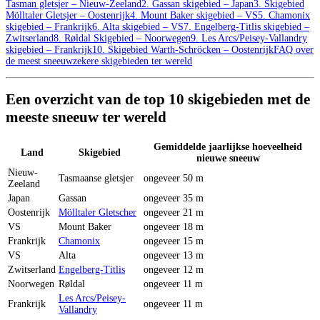
Tasman gletsjer – Nieuw-Zeeland
2. Gassan skigebied – Japan
3. Skigebied
Mölltaler Gletsjer – Oostenrijk
4. Mount Baker skigebied – VS
5. Chamonix
skigebied – Frankrijk
6. Alta skigebied – VS
7. Engelberg-Titlis skigebied –
Zwitserland
8. Røldal Skigebied – Noorwegen
9. Les Arcs/Peisey-Vallandry
skigebied – Frankrijk
10. Skigebied Warth-Schröcken – Oostenrijk
FAQ over
de meest sneeuwzekere skigebieden ter wereld
Een overzicht van de top 10 skigebieden met de
meeste sneeuw ter wereld
Gemiddelde jaarlijkse hoeveelheid
Land
Skigebied
nieuwe sneeuw
Nieuw-
Tasmaanse gletsjer
ongeveer 50 m
Zeeland
Japan
Gassan
ongeveer 35 m
Oostenrijk
Mölltaler Gletscher
ongeveer 21 m
VS
Mount Baker
ongeveer 18 m
Frankrijk
Chamonix
ongeveer 15 m
VS
Alta
ongeveer 13 m
Zwitserland
Engelberg-Titlis
ongeveer 12 m
Noorwegen
Røldal
ongeveer 11 m
Les Arcs/Peisey-
Frankrijk
ongeveer 11 m
Vallandry