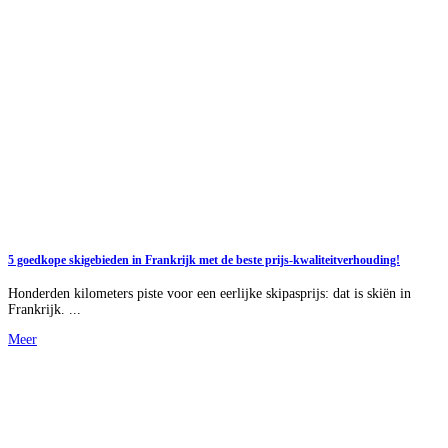
5 goedkope skigebieden in Frankrijk met de beste prijs-kwaliteitverhouding!
Honderden kilometers piste voor een eerlijke skipasprijs: dat is skiën in
Frankrijk. ...
Meer