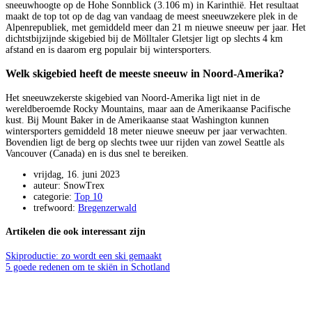
sneeuwhoogte op de Hohe Sonnblick (3.106 m) in Karinthië. Het resultaat
maakt de top tot op de dag van vandaag de meest sneeuwzekere plek in de
Alpenrepubliek, met gemiddeld meer dan 21 m nieuwe sneeuw per jaar. Het
dichtstbijzijnde skigebied bij de Mölltaler Gletsjer ligt op slechts 4 km
afstand en is daarom erg populair bij wintersporters.
Welk skigebied heeft de meeste sneeuw in Noord-Amerika?
Het sneeuwzekerste skigebied van Noord-Amerika ligt niet in de
wereldberoemde Rocky Mountains, maar aan de Amerikaanse Pacifische
kust. Bij Mount Baker in de Amerikaanse staat Washington kunnen
wintersporters gemiddeld 18 meter nieuwe sneeuw per jaar verwachten.
Bovendien ligt de berg op slechts twee uur rijden van zowel Seattle als
Vancouver (Canada) en is dus snel te bereiken.
vrijdag, 16. juni 2023
auteur: SnowTrex
categorie:
Top 10
trefwoord:
Bregenzerwald
Artikelen die ook interessant zijn
Skiproductie: zo wordt een ski gemaakt
5 goede redenen om te skiën in Schotland