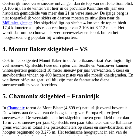
Oostenrijk meer verse sneeuw ontvangen dan de top van de Hohe Sonnblick
(3.106 m). In de winter valt hier in de provincie Karinthië elk jaar een
historisch gemiddelde van meer dan 21 m verse sneeuw. De ijzige berg is
niet toegankelijk voor skiërs en daarom moeten ze uitwijken naar de
Mölltaler gletsjer
. Het skigebied ligt op slechts 4 km van de top en biedt
17,4 kilometer aan pistes op een hoogte van 2.108 tot 3.112 meter. Het
wordt daarom beschouwd als zeer sneeuwzeker en is ook buiten het
hoogseizoen erg populair bij wintersporters.
4. Mount Baker skigebied – VS
Ook in het skigebied Mount Baker in de Amerikaanse staat Washington ligt
veel sneeuw. Op slechts twee uur rijden van Seattle en Vancouver kunnen
wintersporters gemiddeld 18 meter sneeuw per jaar verwachten. Skiërs en
snowboarders vinden op 400 hectare pistes van alle moeilijkheidsgraden. En
wie liever off-piste gaat, zal blij zijn met de fantastische diepe
sneeuwcondities voor freeriders.
5. Chamonix skigebied – Frankrijk
In
Chamonix
torent de Mont Blanc (4.809 m) natuurlijk overal bovenuit.
De winters aan de voet van de hoogste berg van Europa zijn vrijwel
sneeuwzeker. De weerstations in het skigebied meten gemiddeld meer dan
15 m verse sneeuw per jaar. Op slechts een paar kilometer van de Italiaanse
grens wachten in totaal 172 pistekilometers op skiërs en snowboarders, met
hoogtes beginnend op 3.275 m. Het technische hoogtepunt in één van de