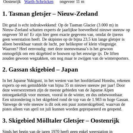
Oostenrijk
Warth-Schröcken
ongeveer 11 m
1. Tasman gletsjer – Nieuw-Zeeland
Dit getal is echt indrukwekkend: Op de Tasman Glacier (3.000 m) in
Nieuw-Zeeland schatten experts de jaarlijkse hoeveelheid nieuwe sneeuw op
ongeveer 50 m! Er zijn hier geen exacte gegevens van, omdat de ijsreus
geen weerstation heeft. De skipistes op de bijna 23,5 km lange gletsjer is
alleen bereikbaar vanuit de lucht, per helikopter of klein vliegtuigje.
Waarom? Heel eenvoudig: met deze sneeuwmassa’s is het gewoon
onmogelijk om een skigebied te bouwen op het eeuwige ijs. De liften
zouden gewoon wegzakken, om nog maar te zwijgen van de wintersporters.
2. Gassan skigebied – Japan
In het Japanse Yukiguni, in het westen van het hoofdeiland Honshu, rekenen
experts op een gemiddelde van bijna 35 m nieuwe sneeuw per jaar! Door
deze weersextremen zijn de meeste gebieden van de Japanse Alpen
ontoegankelijk voor mensen, vooral in de winter, en dus onbewoonbaar.
Een uitzondering is het skigebied rond de top van de 1.983 m hoge Gassan.
Vanwege de vele sneeuw is dit ook een puur zomerskigebied, waarvan de
pistes alleen van april tot juli kunnen worden geprepareerd en geopend.
3. Skigebied Mölltaler Gletsjer – Oostenrijk
Sinds het begin van de jaren 1970 heeft geen enkel weerstation in