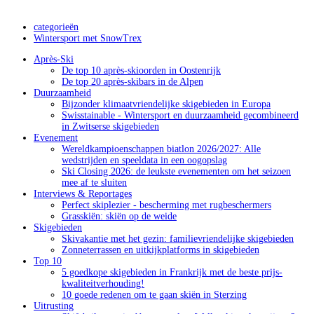
categorieën
Wintersport met SnowTrex
Après-Ski
De top 10 après-skioorden in Oostenrijk
De top 20 après-skibars in de Alpen
Duurzaamheid
Bijzonder klimaatvriendelijke skigebieden in Europa
Swisstainable - Wintersport en duurzaamheid gecombineerd
in Zwitserse skigebieden
Evenement
Wereldkampioenschappen biatlon 2026/2027: Alle
wedstrijden en speeldata in een oogopslag
Ski Closing 2026: de leukste evenementen om het seizoen
mee af te sluiten
Interviews & Reportages
Perfect skiplezier - bescherming met rugbeschermers
Grasskiën: skiën op de weide
Skigebieden
Skivakantie met het gezin: familievriendelijke skigebieden
Zonneterrassen en uitkijkplatforms in skigebieden
Top 10
5 goedkope skigebieden in Frankrijk met de beste prijs-
kwaliteitverhouding!
10 goede redenen om te gaan skiën in Sterzing
Uitrusting