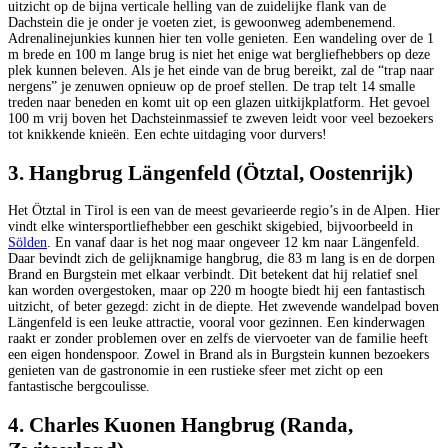
uitzicht op de bijna verticale helling van de zuidelijke flank van de
Dachstein die je onder je voeten ziet, is gewoonweg adembenemend.
Adrenalinejunkies kunnen hier ten volle genieten. Een wandeling over de 1
m brede en 100 m lange brug is niet het enige wat bergliefhebbers op deze
plek kunnen beleven. Als je het einde van de brug bereikt, zal de “trap naar
nergens” je zenuwen opnieuw op de proef stellen. De trap telt 14 smalle
treden naar beneden en komt uit op een glazen uitkijkplatform. Het gevoel
100 m vrij boven het Dachsteinmassief te zweven leidt voor veel bezoekers
tot knikkende knieën. Een echte uitdaging voor durvers!
3. Hangbrug Längenfeld (Ötztal, Oostenrijk)
Het Ötztal in Tirol is een van de meest gevarieerde regio’s in de Alpen. Hier
vindt elke wintersportliefhebber een geschikt skigebied, bijvoorbeeld in
Sölden
. En vanaf daar is het nog maar ongeveer 12 km naar Längenfeld.
Daar bevindt zich de gelijknamige hangbrug, die 83 m lang is en de dorpen
Brand en Burgstein met elkaar verbindt. Dit betekent dat hij relatief snel
kan worden overgestoken, maar op 220 m hoogte biedt hij een fantastisch
uitzicht, of beter gezegd: zicht in de diepte. Het zwevende wandelpad boven
Längenfeld is een leuke attractie, vooral voor gezinnen. Een kinderwagen
raakt er zonder problemen over en zelfs de viervoeter van de familie heeft
een eigen hondenspoor. Zowel in Brand als in Burgstein kunnen bezoekers
genieten van de gastronomie in een rustieke sfeer met zicht op een
fantastische bergcoulisse.
4. Charles Kuonen Hangbrug (Randa,