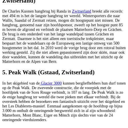
Zwitserland)
De Charles Kuonen hangbrug bij Randa in
Zwitserland
breekt alle records:
met 494 m is het de langste hangbrug ter wereld. Wintersporters die naar
Wallis, Saasdal of Zermatt reizen, mogen dit hoogtepunt niet missen. De
hangbrug, genoemd naar zijn hoofdsponsor, zweeft op het hoogste punt 85
m boven de afgrond en verbindt de plaatsen Matterhorn-Dorp en Grächen.
De brug is een onderdeel van het lange wandelpad tussen Grächen en
Zermatt. Daarmee is het niet alleen een toeristische trekpleister, maar
bespaart het de wandelaars op de Europaweg een lastige omweg van 500
hoogtemeter in het dal. In 2010 werd de vorige brug door een rotsval buiten
werking gesteld. Zij die niet alleen gepassioneerd zijn door skiën, maar ook
door wandelen, kunnen de wandeling dus uitbreiden met het uitzicht op de
Matterhorn en de Alpen van Bern.
5. Peak Walk (Gstaad, Zwitserland)
In het skigebied van de
Glacier 3000
kunnen bergliefhebbers hun durf tonen
op de Peak Walk. De zwevende constructie, die de voorpiek met de
hoofdpiek van de Scex Rouge verbindt, is 107 m lang. De Peak Walk is zo
de enige hangbrug ter wereld die twee pieken met elkaar verbindt. Bij de
oversteek hebben de bezoekers een fantastisch uitzicht over het skigebied en
het Les Diablerets-massief. Eenmaal aangekomen op de hoofdtop op bijna
3.000 m onthult de omringende bergwereld zich in al zijn schoonheid:
Matterhorn, Mont Blanc, Eiger en Mönch zijn slechts vier van de 24
omringende vierduizenders.