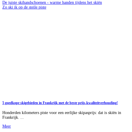
De juiste skihandschoenen - warme handen tijdens het skiën
Zo ski ik op de steile piste
5 goedkope skigebieden in Frankrijk met de beste prijs-kwaliteitverhouding!
Honderden kilometers piste voor een eerlijke skipasprijs: dat is skiën in
Frankrijk. ...
Meer