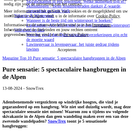
Skifabrikanten in één oogopslag: Welke skimerken zijn er?
nodig zijn voor de uitvoering van het contract.
Skibindingen - Beste houdingsgraden dankzij Z-waarde,
contactdruk en Grip Walk
Meer informatie over het gebruik van cookies en de mogelijkheid om uw
Vakantie & Wintersport
instellingen te wijzigen, vindt u in de informatie over
Cookie-Policy
.
Wanneer is de beste tijd om wintersport te boeken?
Informatie over de verantwoordelijke vind je in het
Impressum
.
Langlaufen - Alle informatie over deze populaire wintersport
Informatie over de doeleinden en jouw rechten omtrent
Veiligheid op skis
gegevensbescherming vind je onze
Privacy Policy
.
Voor het geval dat: Deze wintersportverzekeringen zijn echt
de moeite waard
Lawinegevaar is levensgevaar: het juiste gedrag tijdens
lawines
Accepteren
Magazine
Top 10
Pure sensatie: 5 spectaculaire hangbruggen in de Alpen
Pure sensatie: 5 spectaculaire hangbruggen in
de Alpen
13-08-2024 - SnowTrex
Adembenemende vergezichten op windrijke hoogtes, die vind je
gegarandeerd op een hangbrug. Wie niet snel duizelig wordt, mag deze
spectaculaire sensatie niet missen! Waarom zou u tijdens uw volgende
skivakantie in de Alpen dan geen wandeling maken over een van deze
zwevende wandelpaden?
SnowTrex
toont je 5 sensationele
hangbruggen: