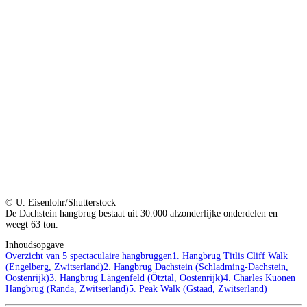
© U. Eisenlohr/Shutterstock
De Dachstein hangbrug bestaat uit 30.000 afzonderlijke onderdelen en
weegt 63 ton.
Inhoudsopgave
Overzicht van 5 spectaculaire hangbruggen
1. Hangbrug Titlis Cliff Walk
(Engelberg, Zwitserland)
2. Hangbrug Dachstein (Schladming-Dachstein,
Oostenrijk)
3. Hangbrug Längenfeld (Ötztal, Oostenrijk)
4. Charles Kuonen
Hangbrug (Randa, Zwitserland)
5. Peak Walk (Gstaad, Zwitserland)