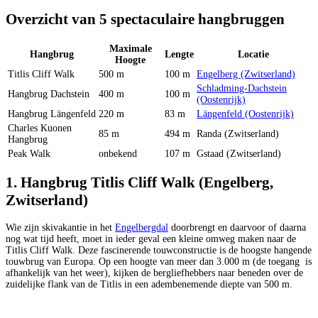
Overzicht van 5 spectaculaire hangbruggen
Maximale
Hangbrug
Lengte
Locatie
Hoogte
Titlis Cliff Walk
500 m
100 m
Engelberg (Zwitserland)
Schladming-Dachstein
Hangbrug Dachstein
400 m
100 m
(Oostenrijk)
Hangbrug Längenfeld
220 m
83 m
Längenfeld (Oostenrijk)
Charles Kuonen
85 m
494 m
Randa (Zwitserland)
Hangbrug
Peak Walk
onbekend
107 m
Gstaad (Zwitserland)
1. Hangbrug Titlis Cliff Walk (Engelberg,
Zwitserland)
Wie zijn skivakantie in het
Engelbergdal
doorbrengt en daarvoor of daarna
nog wat tijd heeft, moet in ieder geval een kleine omweg maken naar de
Titlis Cliff Walk. Deze fascinerende touwconstructie is de hoogste hangende
touwbrug van Europa. Op een hoogte van meer dan 3.000 m (de toegang is
afhankelijk van het weer), kijken de bergliefhebbers naar beneden over de
zuidelijke flank van de Titlis in een adembenemende diepte van 500 m.