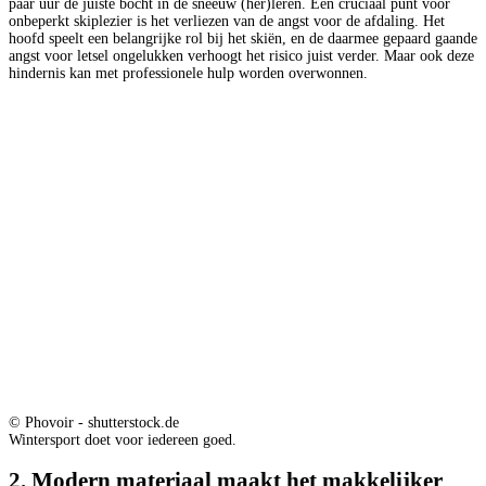
paar uur de juiste bocht in de sneeuw (her)leren. Een cruciaal punt voor
onbeperkt skiplezier is het verliezen van de angst voor de afdaling. Het
hoofd speelt een belangrijke rol bij het skiën, en de daarmee gepaard gaande
angst voor letsel ongelukken verhoogt het risico juist verder. Maar ook deze
hindernis kan met professionele hulp worden overwonnen.
© Phovoir - shutterstock.de
Wintersport doet voor iedereen goed.
2. Modern materiaal maakt het makkelijker