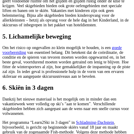
geeft voldoende ruimte om het glijden en glijden rustig onder de knie te
krijgen. Veel skigebieden bieden ook grote oefengebieden met speciale
liften en banen om te skiën. Vakanties met kinderen zijn ook geen
belemmering. Bijna alle skigebieden bieden kinderopvang voor de
allerkleinsten – hetzij als opvang voor de hele dag in het Kinderland, in de
skicursus of inbegrepen in het pakket van hoteldiensten.
5. Lichamelijke beweging
Om het risico op ongevallen zo klein mogelijk te houden, is een
goede
voorbereiding
van essentieel belang. Dit betekent dat de coördinatie, de
conditie en de spieren van tevoren moeten worden opgewarmd en, in het
beste geval, voortdurend moeten worden getraind om lenig te blijven. Hoe
fitter de wintersporters al zijn, hoe gemakkelijker de inspanning op de piste
zal zijn. In ieder geval is professionele hulp in de vorm van een ervaren
skileraar en aangepaste skicursusniveaus aan te bevelen.
6. Skiën in 3 dagen
Dankzij het nieuwe materiaal is het mogelijk om in minder dan een
vakantieweek weer volledig op ski’s “aan te komen”. Verschillende
skigebieden hebben zich aangepast aan de wens naar een snelle cursus voor
volwassenen.
Het programma “Learn2Ski in 3 dagen” in
Schladming-Dachstein
,
bijvoorbeeld, is gericht op beginnende skiërs vanaf 18 jaar en maakt
gebruik van de zogenaamde Fish-methode. Volgens deze methode hebben