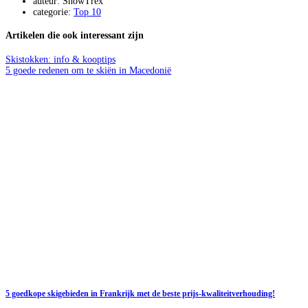
auteur: SnowTrex
categorie:
Top 10
Artikelen die ook interessant zijn
Skistokken: info & kooptips
5 goede redenen om te skiën in Macedonië
5 goedkope skigebieden in Frankrijk met de beste prijs-kwaliteitverhouding!