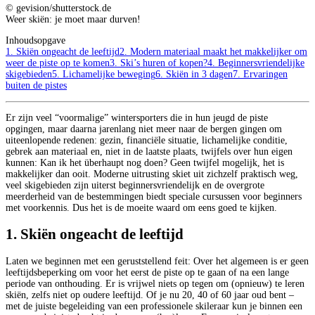
© gevision/shutterstock.de
Weer skiën: je moet maar durven!
Inhoudsopgave
1. Skiën ongeacht de leeftijd
2. Modern materiaal maakt het makkelijker om
weer de piste op te komen
3. Ski’s huren of kopen?
4. Beginnersvriendelijke
skigebieden
5. Lichamelijke beweging
6. Skiën in 3 dagen
7. Ervaringen
buiten de pistes
Er zijn veel “voormalige” wintersporters die in hun jeugd de piste
opgingen, maar daarna jarenlang niet meer naar de bergen gingen om
uiteenlopende redenen: gezin, financiële situatie, lichamelijke conditie,
gebrek aan materiaal en, niet in de laatste plaats, twijfels over hun eigen
kunnen: Kan ik het überhaupt nog doen? Geen twijfel mogelijk, het is
makkelijker dan ooit. Moderne uitrusting skiet uit zichzelf praktisch weg,
veel skigebieden zijn uiterst beginnersvriendelijk en de overgrote
meerderheid van de bestemmingen biedt speciale cursussen voor beginners
met voorkennis. Dus het is de moeite waard om eens goed te kijken.
1. Skiën ongeacht de leeftijd
Laten we beginnen met een geruststellend feit: Over het algemeen is er geen
leeftijdsbeperking om voor het eerst de piste op te gaan of na een lange
periode van onthouding. Er is vrijwel niets op tegen om (opnieuw) te leren
skiën, zelfs niet op oudere leeftijd. Of je nu 20, 40 of 60 jaar oud bent –
met de juiste begeleiding van een professionele skileraar kun je binnen een