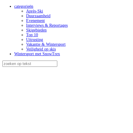
categorieën
Après-Ski
Duurzaamheid
Evenement
Interviews & Reportages
Skigebieden
Top 10
Uitrusting
Vakantie & Wintersport
Veiligheid op skis
Wintersport met SnowTrex