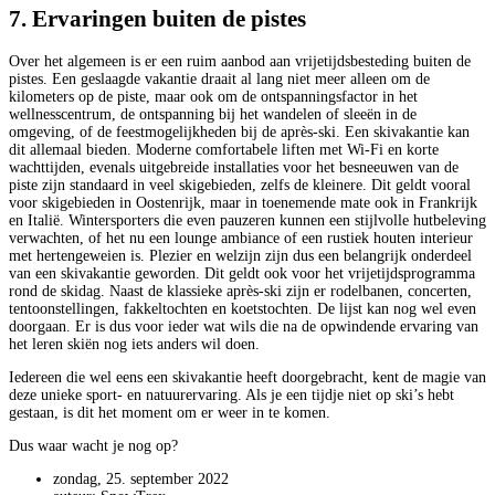
7. Ervaringen buiten de pistes
Over het algemeen is er een ruim aanbod aan vrijetijdsbesteding buiten de
pistes. Een geslaagde vakantie draait al lang niet meer alleen om de
kilometers op de piste, maar ook om de ontspanningsfactor in het
wellnesscentrum, de ontspanning bij het wandelen of sleeën in de
omgeving, of de feestmogelijkheden bij de après-ski. Een skivakantie kan
dit allemaal bieden. Moderne comfortabele liften met Wi-Fi en korte
wachttijden, evenals uitgebreide installaties voor het besneeuwen van de
piste zijn standaard in veel skigebieden, zelfs de kleinere. Dit geldt vooral
voor skigebieden in Oostenrijk, maar in toenemende mate ook in Frankrijk
en Italië. Wintersporters die even pauzeren kunnen een stijlvolle hutbeleving
verwachten, of het nu een lounge ambiance of een rustiek houten interieur
met hertengeweien is. Plezier en welzijn zijn dus een belangrijk onderdeel
van een skivakantie geworden. Dit geldt ook voor het vrijetijdsprogramma
rond de skidag. Naast de klassieke après-ski zijn er rodelbanen, concerten,
tentoonstellingen, fakkeltochten en koetstochten. De lijst kan nog wel even
doorgaan. Er is dus voor ieder wat wils die na de opwindende ervaring van
het leren skiën nog iets anders wil doen.
Iedereen die wel eens een skivakantie heeft doorgebracht, kent de magie van
deze unieke sport- en natuurervaring. Als je een tijdje niet op ski’s hebt
gestaan, is dit het moment om er weer in te komen.
Dus waar wacht je nog op?
zondag, 25. september 2022