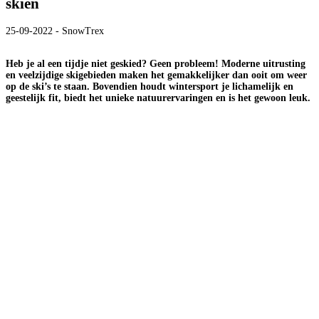
skiën
25-09-2022 - SnowTrex
Heb je al een tijdje niet geskied? Geen probleem! Moderne uitrusting
en veelzijdige skigebieden maken het gemakkelijker dan ooit om weer
op de ski’s te staan. Bovendien houdt wintersport je lichamelijk en
geestelijk fit, biedt het unieke natuurervaringen en is het gewoon leuk.