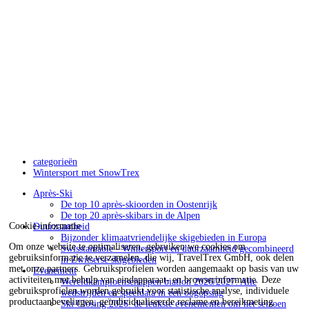
categorieën
Wintersport met SnowTrex
Après-Ski
De top 10 après-skioorden in Oostenrijk
De top 20 après-skibars in de Alpen
Cookie-informatie
Duurzaamheid
Bijzonder klimaatvriendelijke skigebieden in Europa
Om onze website te optimaliseren, gebruiken we cookies om
Swisstainable - Wintersport en duurzaamheid gecombineerd
gebruiksinformatie te verzamelen, die wij, TravelTrex GmbH, ook delen
in Zwitserse skigebieden
met onze partners. Gebruiksprofielen worden aangemaakt op basis van uw
Evenement
activiteiten met behulp van eindapparaat- en browserinformatie. Deze
Wereldkampioenschappen biatlon 2026/2027: Alle
gebruiksprofielen worden gebruikt voor statistische analyse, individuele
wedstrijden en speeldata in een oogopslag
productaanbevelingen, geïndividualiseerde reclame en bereikmeting.
Ski Closing 2026: de leukste evenementen om het seizoen