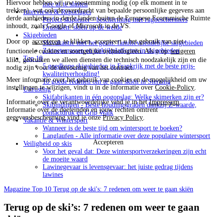
Hiervoor hebben wij uw toestemming nodig (op elk moment in te
mee af te sluiten
trekken), wat ook de overdracht van bepaalde persoonlijke gegevens aan
Interviews & Reportages
derde aanbieders in derde landen buiten de Europese Economische Ruimte
Perfect skiplezier - bescherming met rugbeschermers
inhoudt, zoals Google of Microsoft in de VS.
Grasskiën: skiën op de weide
Skigebieden
Door op
accepteren
te klikken, accepteert u het gebruik van niet-
Skivakantie met het gezin: familievriendelijke skigebieden
Zonneterrassen en uitkijkplatforms in skigebieden
functionele cookies en soortgelijke technologieën. Als u op
weigeren
Top 10
klikt, gebruiken we alleen diensten die technisch noodzakelijk zijn en die
5 goedkope skigebieden in Frankrijk met de beste prijs-
nodig zijn voor de uitvoering van het contract.
kwaliteitverhouding!
Meer informatie over het gebruik van cookies en de mogelijkheid om uw
10 goede redenen om te gaan skiën in Sterzing
instellingen te wijzigen, vindt u in de informatie over
Cookie-Policy
.
Uitrusting
Skifabrikanten in één oogopslag: Welke skimerken zijn er?
Informatie over de verantwoordelijke vind je in het
Impressum
.
Skibindingen - Beste houdingsgraden dankzij Z-waarde,
Informatie over de doeleinden en jouw rechten omtrent
contactdruk en Grip Walk
gegevensbescherming vind je onze
Privacy Policy
.
Vakantie & Wintersport
Wanneer is de beste tijd om wintersport te boeken?
Langlaufen - Alle informatie over deze populaire wintersport
Accepteren
Veiligheid op skis
Voor het geval dat: Deze wintersportverzekeringen zijn echt
de moeite waard
Lawinegevaar is levensgevaar: het juiste gedrag tijdens
lawines
Magazine
Top 10
Terug op de ski's: 7 redenen om weer te gaan skiën
Terug op de ski’s: 7 redenen om weer te gaan