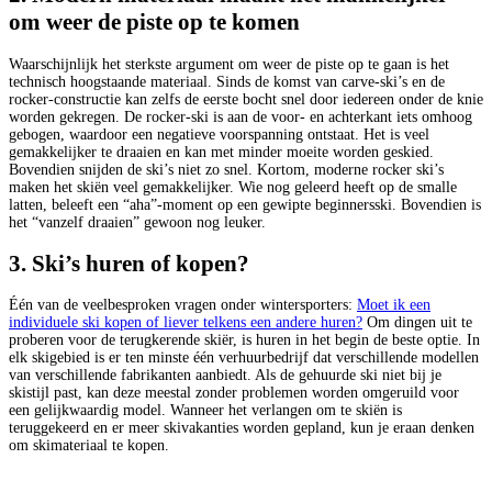
om weer de piste op te komen
Waarschijnlijk het sterkste argument om weer de piste op te gaan is het
technisch hoogstaande materiaal. Sinds de komst van carve-ski’s en de
rocker-constructie kan zelfs de eerste bocht snel door iedereen onder de knie
worden gekregen. De rocker-ski is aan de voor- en achterkant iets omhoog
gebogen, waardoor een negatieve voorspanning ontstaat. Het is veel
gemakkelijker te draaien en kan met minder moeite worden geskied.
Bovendien snijden de ski’s niet zo snel. Kortom, moderne rocker ski’s
maken het skiën veel gemakkelijker. Wie nog geleerd heeft op de smalle
latten, beleeft een “aha”-moment op een gewipte beginnersski. Bovendien is
het “vanzelf draaien” gewoon nog leuker.
3. Ski’s huren of kopen?
Één van de veelbesproken vragen onder wintersporters:
Moet ik een
individuele ski kopen of liever telkens een andere huren?
Om dingen uit te
proberen voor de terugkerende skiër, is huren in het begin de beste optie. In
elk skigebied is er ten minste één verhuurbedrijf dat verschillende modellen
van verschillende fabrikanten aanbiedt. Als de gehuurde ski niet bij je
skistijl past, kan deze meestal zonder problemen worden omgeruild voor
een gelijkwaardig model. Wanneer het verlangen om te skiën is
teruggekeerd en er meer skivakanties worden gepland, kun je eraan denken
om skimateriaal te kopen.