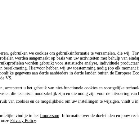
seren, gebruiken we cookies om gebruiksinformatie te verzamelen, die wij, T
rofielen worden aangemaakt op basis van uw activiteiten met behulp van einda
uiksprofielen worden gebruikt voor statistische analyse, individuele productaa
 en bereikmeting. Hiervoor hebben wij uw toestemming nodig (op elk moment in
oonlijke gegevens aan derde aanbieders in derde landen buiten de Europese E
 de VS.
n, accepteert u het gebruik van niet-functionele cookies en soortgelijke techno
ensten die technisch noodzakelijk zijn en die nodig zijn voor de uitvoering van 
ruik van cookies en de mogelijkheid om uw instellingen te wijzigen, vindt u in
rdelijke vind je in het
Impressum
. Informatie over de doeleinden en jouw rech
e onze
Privacy Policy
.