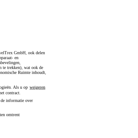
ravelTrex GmbH, ook delen
pparaat- en
nbevelingen,
 te trekken), wat ook de
conomische Ruimte inhoudt,
logieën. Als u op
weigeren
het contract.
 de informatie over
ten omtrent