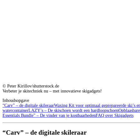
© Peter Kirillov/shutterstock.de
Verbeter je skitechniek nu – met innovatieve skigadgets!
Inhoudsopgave
“Carv” – de digitale skileraar
Waxing Kit voor optimaal geprepareerde ski’s 
watercontainer
LAZY’s – De skischoen wordt een hardloopschoen
Opblaasbare
Essentials Bundle” – De vinder van je kostbaarheden
FAQ over Skigadgets
“Carv” – de digitale skileraar