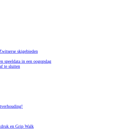
Zwitserse skigebieden
n speeldata in een oogopslag
f te sluiten
itverhouding!
tdruk en Grip Walk