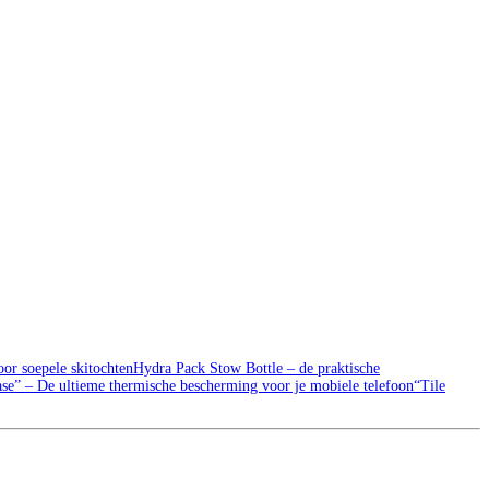
or soepele skitochten
Hydra Pack Stow Bottle – de praktische
 – De ultieme thermische bescherming voor je mobiele telefoon
“Tile