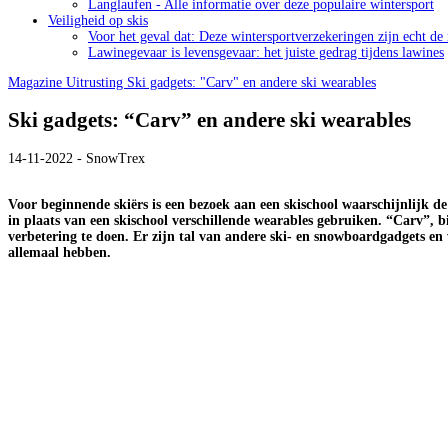
Langlaufen - Alle informatie over deze populaire wintersport
Veiligheid op skis
Voor het geval dat: Deze wintersportverzekeringen zijn echt de
Lawinegevaar is levensgevaar: het juiste gedrag tijdens lawines
Magazine
Uitrusting
Ski gadgets: "Carv" en andere ski wearables
Ski gadgets: “Carv” en andere ski wearables
14-11-2022 - SnowTrex
Voor beginnende skiërs is een bezoek aan een skischool waarschijnlijk de
in plaats van een skischool verschillende wearables gebruiken. “Carv”, bi
verbetering te doen. Er zijn tal van andere ski- en snowboardgadgets en
allemaal hebben.