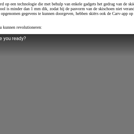
eerd op een technologie die met behulp van enkele gadgets het gedrag van de skiër
zool is minder dan 1 mm dik, zodat hij de pasvorm van de skischoen niet verand
opgenomen gegevens te kunnen doorgeven, hebben skiërs ook de Carv-app op hu
ou kunnen revolutioneren:
 you ready?