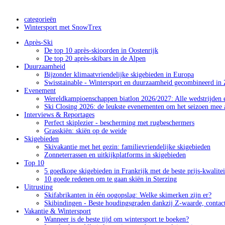
categorieën
Wintersport met SnowTrex
Après-Ski
De top 10 après-skioorden in Oostenrijk
De top 20 après-skibars in de Alpen
Duurzaamheid
Bijzonder klimaatvriendelijke skigebieden in Europa
Swisstainable - Wintersport en duurzaamheid gecombineerd in 
Evenement
Wereldkampioenschappen biatlon 2026/2027: Alle wedstrijden e
Ski Closing 2026: de leukste evenementen om het seizoen mee a
Interviews & Reportages
Perfect skiplezier - bescherming met rugbeschermers
Grasskiën: skiën op de weide
Skigebieden
Skivakantie met het gezin: familievriendelijke skigebieden
Zonneterrassen en uitkijkplatforms in skigebieden
Top 10
5 goedkope skigebieden in Frankrijk met de beste prijs-kwalite
10 goede redenen om te gaan skiën in Sterzing
Uitrusting
Skifabrikanten in één oogopslag: Welke skimerken zijn er?
Skibindingen - Beste houdingsgraden dankzij Z-waarde, contac
Vakantie & Wintersport
Wanneer is de beste tijd om wintersport te boeken?