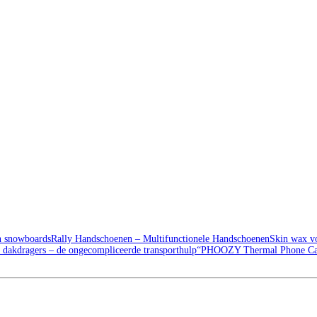
en snowboards
Rally Handschoenen – Multifunctionele Handschoenen
Skin wax vo
 dakdragers – de ongecompliceerde transporthulp
“PHOOZY Thermal Phone Case”