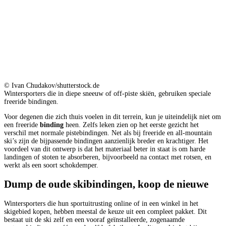
© Ivan Chudakov/shutterstock.de
Wintersporters die in diepe sneeuw of off-piste skiën, gebruiken speciale
freeride bindingen.
Voor degenen die zich thuis voelen in dit terrein, kun je uiteindelijk niet om
een freeride
binding
heen. Zelfs leken zien op het eerste gezicht het
verschil met normale pistebindingen. Net als bij freeride en all-mountain
ski’s zijn de bijpassende bindingen aanzienlijk breder en krachtiger. Het
voordeel van dit ontwerp is dat het materiaal beter in staat is om harde
landingen of stoten te absorberen, bijvoorbeeld na contact met rotsen, en
werkt als een soort schokdemper.
Dump de oude skibindingen, koop de nieuwe
Wintersporters die hun sportuitrusting online of in een winkel in het
skigebied kopen, hebben meestal de keuze uit een compleet pakket. Dit
bestaat uit de ski zelf en een vooraf geïnstalleerde, zogenaamde