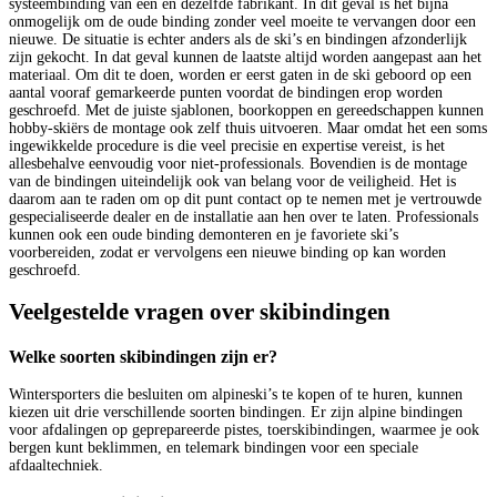
systeembinding van één en dezelfde fabrikant. In dit geval is het bijna
onmogelijk om de oude binding zonder veel moeite te vervangen door een
nieuwe. De situatie is echter anders als de ski’s en bindingen afzonderlijk
zijn gekocht. In dat geval kunnen de laatste altijd worden aangepast aan het
materiaal. Om dit te doen, worden er eerst gaten in de ski geboord op een
aantal vooraf gemarkeerde punten voordat de bindingen erop worden
geschroefd. Met de juiste sjablonen, boorkoppen en gereedschappen kunnen
hobby-skiërs de montage ook zelf thuis uitvoeren. Maar omdat het een soms
ingewikkelde procedure is die veel precisie en expertise vereist, is het
allesbehalve eenvoudig voor niet-professionals. Bovendien is de montage
van de bindingen uiteindelijk ook van belang voor de veiligheid. Het is
daarom aan te raden om op dit punt contact op te nemen met je vertrouwde
gespecialiseerde dealer en de installatie aan hen over te laten. Professionals
kunnen ook een oude binding demonteren en je favoriete ski’s
voorbereiden, zodat er vervolgens een nieuwe binding op kan worden
geschroefd.
Veelgestelde vragen over skibindingen
Welke soorten skibindingen zijn er?
Wintersporters die besluiten om alpineski’s te kopen of te huren, kunnen
kiezen uit drie verschillende soorten bindingen. Er zijn alpine bindingen
voor afdalingen op geprepareerde pistes, toerskibindingen, waarmee je ook
bergen kunt beklimmen, en telemark bindingen voor een speciale
afdaaltechniek.