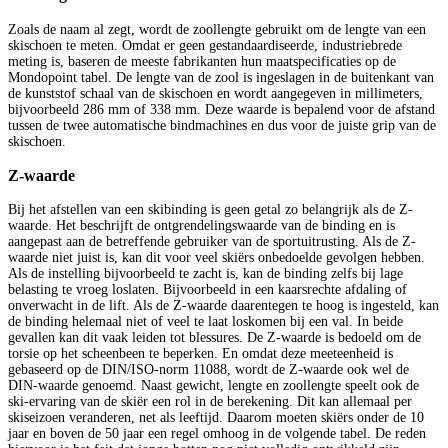
Zoals de naam al zegt, wordt de zoollengte gebruikt om de lengte van een
skischoen te meten. Omdat er geen gestandaardiseerde, industriebrede
meting is, baseren de meeste fabrikanten hun maatspecificaties op de
Mondopoint tabel. De lengte van de zool is ingeslagen in de buitenkant van
de kunststof schaal van de skischoen en wordt aangegeven in millimeters,
bijvoorbeeld 286 mm of 338 mm. Deze waarde is bepalend voor de afstand
tussen de twee automatische bindmachines en dus voor de juiste grip van de
skischoen.
Z-waarde
Bij het afstellen van een skibinding is geen getal zo belangrijk als de Z-
waarde. Het beschrijft de ontgrendelingswaarde van de binding en is
aangepast aan de betreffende gebruiker van de sportuitrusting. Als de Z-
waarde niet juist is, kan dit voor veel skiërs onbedoelde gevolgen hebben.
Als de instelling bijvoorbeeld te zacht is, kan de binding zelfs bij lage
belasting te vroeg loslaten. Bijvoorbeeld in een kaarsrechte afdaling of
onverwacht in de lift. Als de Z-waarde daarentegen te hoog is ingesteld, kan
de binding helemaal niet of veel te laat loskomen bij een val. In beide
gevallen kan dit vaak leiden tot blessures. De Z-waarde is bedoeld om de
torsie op het scheenbeen te beperken. En omdat deze meeteenheid is
gebaseerd op de DIN/ISO-norm 11088, wordt de Z-waarde ook wel de
DIN-waarde genoemd. Naast gewicht, lengte en zoollengte speelt ook de
ski-ervaring van de skiër een rol in de berekening. Dit kan allemaal per
skiseizoen veranderen, net als leeftijd. Daarom moeten skiërs onder de 10
jaar en boven de 50 jaar een regel omhoog in de volgende tabel. De reden