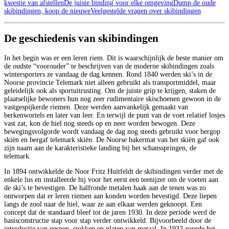
kwestie van afstellen
De juiste binding voor elke omgeving
Dump de oude
skibindingen, koop de nieuwe
Veelgestelde vragen over skibindingen
De geschiedenis van skibindingen
In het begin was er een leren riem. Dit is waarschijnlijk de beste manier om
de oudste “voorouder” te beschrijven van de moderne skibindingen zoals
wintersporters ze vandaag de dag kennen. Rond 1840 werden ski’s in de
Noorse provincie Telemark niet alleen gebruikt als transportmiddel, maar
geleidelijk ook als sportuitrusting. Om de juiste grip te krijgen, staken de
plaatselijke bewoners hun nog zeer rudimentaire skischoenen gewoon in de
vastgespijkerde riemen. Deze werden aanvankelijk gemaakt van
berkenwortels en later van leer. En terwijl de punt van de voet relatief losjes
vast zat, kon de hiel nog steeds op en neer worden bewogen. Deze
bewegingsvolgorde wordt vandaag de dag nog steeds gebruikt voor bergop
skiën en bergaf telemark skiën. De Noorse bakermat van het skiën gaf ook
zijn naam aan de karakteristieke landing bij het schansspringen, de
telemark.
In 1894 ontwikkelde de Noor Fritz Huitfeldt de skibindingen verder met de
enkele lus en installeerde hij voor het eerst een teenijzer om de voeten aan
de ski’s te bevestigen. De halfronde metalen haak aan de tenen was zo
ontworpen dat er leren riemen aan konden worden bevestigd. Deze liepen
langs de zool naar de hiel, waar ze aan elkaar werden geknoopt. Een
concept dat de standaard bleef tot de jaren 1930. In deze periode werd de
basisconstructie stap voor stap verder ontwikkeld. Bijvoorbeeld door de
introductie van gespen, stokken en platen van metaal. In 1932 zorgde het