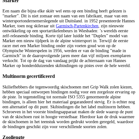
Marker
Een naam die bijna elke skiër wel eens op een binding heeft gelezen is
“marker”. Dit is niet zomaar een naam van een fabrikant, maar van een
wintersportondernemerslegende uit Duitsland. in 1952 presenteerde Hannes
Marker, toen nog skileraar uit
Garmisch-Partenkirchen
, zijn nieuwste
ontwikkeling op een sportartikelenbeurs in Wiesbaden: ’s werelds eerste
zelf-releasende binding. Korte tijd later luidde het “Duplex” model van
Marker een nieuw tijdperk in de alpine wintersport in. Terwijl de eerste
racer met een Marker binding onder zijn voeten goud won op de
Olympische Winterspelen in 1956, werden er van de binding “made in
Garmisch” in de daaropvolgende jaren meer dan vijf miljoen exemplaren
verkocht. Tot op de dag van vandaag prijkt de achternaam van Hannes
Marker op honderdduizenden skibindingen op pistes over de hele wereld.
Multinorm gecertificeerd
Skiliefhebbers die tegenwoordig skischoenen met Grip Walk zolen kiezen,
hebben speciaal ontworpen bindingen nodig voor een zorgeloze ervaring op
de piste. In tegenstelling tot normale ISO 5355 genormeerde alpine
bindingen, is alleen hier het materiaal gegarandeerd stevig. Er is echter nog
een alternatief op dit punt. Skibindingen die het label multinorm hebben.
Schroeven in het voorste bindingsapparaat maken de slede waarop de punt
van de skischoen rust in hoogte verstelbaar. Hierdoor kan de druk waarmee
de skischoenen in het teenstuk worden gedrukt worden geregeld, waardoor
de bindingen geschikt zijn voor verschillende soorten zolen.
Zoollengte