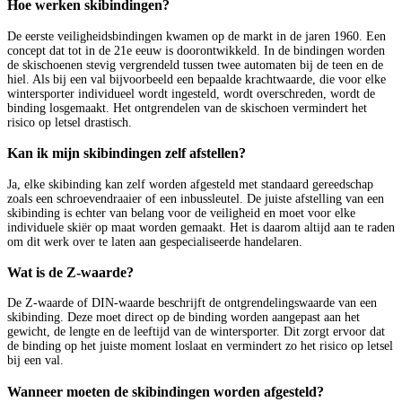
Hoe werken skibindingen?
De eerste veiligheidsbindingen kwamen op de markt in de jaren 1960. Een
concept dat tot in de 21e eeuw is doorontwikkeld. In de bindingen worden
de skischoenen stevig vergrendeld tussen twee automaten bij de teen en de
hiel. Als bij een val bijvoorbeeld een bepaalde krachtwaarde, die voor elke
wintersporter individueel wordt ingesteld, wordt overschreden, wordt de
binding losgemaakt. Het ontgrendelen van de skischoen vermindert het
risico op letsel drastisch.
Kan ik mijn skibindingen zelf afstellen?
Ja, elke skibinding kan zelf worden afgesteld met standaard gereedschap
zoals een schroevendraaier of een inbussleutel. De juiste afstelling van een
skibinding is echter van belang voor de veiligheid en moet voor elke
individuele skiër op maat worden gemaakt. Het is daarom altijd aan te raden
om dit werk over te laten aan gespecialiseerde handelaren.
Wat is de Z-waarde?
De Z-waarde of DIN-waarde beschrijft de ontgrendelingswaarde van een
skibinding. Deze moet direct op de binding worden aangepast aan het
gewicht, de lengte en de leeftijd van de wintersporter. Dit zorgt ervoor dat
de binding op het juiste moment loslaat en vermindert zo het risico op letsel
bij een val.
Wanneer moeten de skibindingen worden afgesteld?