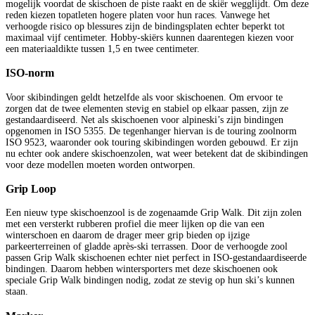
mogelijk voordat de skischoen de piste raakt en de skiër wegglijdt. Om deze
reden kiezen topatleten hogere platen voor hun races. Vanwege het
verhoogde risico op blessures zijn de bindingsplaten echter beperkt tot
maximaal vijf centimeter. Hobby-skiërs kunnen daarentegen kiezen voor
een materiaaldikte tussen 1,5 en twee centimeter.
ISO-norm
Voor skibindingen geldt hetzelfde als voor skischoenen. Om ervoor te
zorgen dat de twee elementen stevig en stabiel op elkaar passen, zijn ze
gestandaardiseerd. Net als skischoenen voor alpineski’s zijn bindingen
opgenomen in ISO 5355. De tegenhanger hiervan is de touring zoolnorm
ISO 9523, waaronder ook touring skibindingen worden gebouwd. Er zijn
nu echter ook andere skischoenzolen, wat weer betekent dat de skibindingen
voor deze modellen moeten worden ontworpen.
Grip Loop
Een nieuw type skischoenzool is de zogenaamde Grip Walk. Dit zijn zolen
met een versterkt rubberen profiel die meer lijken op die van een
winterschoen en daarom de drager meer grip bieden op ijzige
parkeerterreinen of gladde après-ski terrassen. Door de verhoogde zool
passen Grip Walk skischoenen echter niet perfect in ISO-gestandaardiseerde
bindingen. Daarom hebben wintersporters met deze skischoenen ook
speciale Grip Walk bindingen nodig, zodat ze stevig op hun ski’s kunnen
staan.