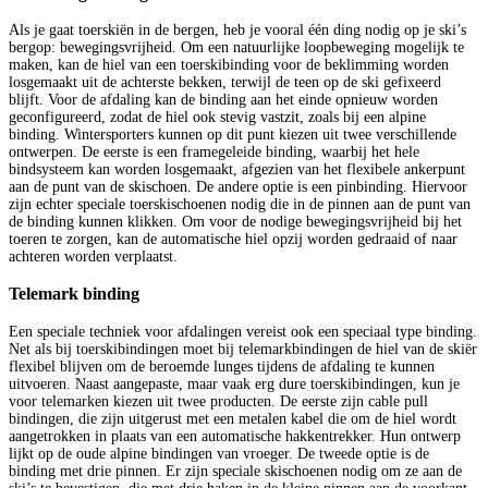
Als je gaat toerskiën in de bergen, heb je vooral één ding nodig op je ski’s
bergop: bewegingsvrijheid. Om een natuurlijke loopbeweging mogelijk te
maken, kan de hiel van een toerskibinding voor de beklimming worden
losgemaakt uit de achterste bekken, terwijl de teen op de ski gefixeerd
blijft. Voor de afdaling kan de binding aan het einde opnieuw worden
geconfigureerd, zodat de hiel ook stevig vastzit, zoals bij een alpine
binding. Wintersporters kunnen op dit punt kiezen uit twee verschillende
ontwerpen. De eerste is een framegeleide binding, waarbij het hele
bindsysteem kan worden losgemaakt, afgezien van het flexibele ankerpunt
aan de punt van de skischoen. De andere optie is een pinbinding. Hiervoor
zijn echter speciale toerskischoenen nodig die in de pinnen aan de punt van
de binding kunnen klikken. Om voor de nodige bewegingsvrijheid bij het
toeren te zorgen, kan de automatische hiel opzij worden gedraaid of naar
achteren worden verplaatst.
Telemark binding
Een speciale techniek voor afdalingen vereist ook een speciaal type binding.
Net als bij toerskibindingen moet bij telemarkbindingen de hiel van de skiër
flexibel blijven om de beroemde lunges tijdens de afdaling te kunnen
uitvoeren. Naast aangepaste, maar vaak erg dure toerskibindingen, kun je
voor telemarken kiezen uit twee producten. De eerste zijn cable pull
bindingen, die zijn uitgerust met een metalen kabel die om de hiel wordt
aangetrokken in plaats van een automatische hakkentrekker. Hun ontwerp
lijkt op de oude alpine bindingen van vroeger. De tweede optie is de
binding met drie pinnen. Er zijn speciale skischoenen nodig om ze aan de