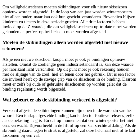
Om veiligheidsredenen moeten skibindingen voor elk nieuw skiseizoen
opnieuw worden afgesteld. In de loop van een jaar worden wintersporters
niet alleen ouder, maar kan ook hun gewicht veranderen. Bovendien blijven
kinderen en tieners in deze periode groeien. Alle drie factoren hebben
invloed op de Z-waarde, die om veiligheidsredenen up-to-date moet worden
gehouden en perfect op het lichaam moet worden afgesteld.
Moeten de skibindingen alleen worden afgesteld met nieuwe
schoenen?
Als je een nieuwe skischoen koopt, moet je ook je bindingen opnieuw
afstellen. Omdat de zoollengte geen industriestandaard is, kan deze waarde
per fabrikant licht verschillen. Op dit punt moet je ook rekening houden
met de slijtage van de zool, hiel en tenen door het gebruik. Dit is een factor
die invloed heeft op de stevige grip van de skischoen in de binding. Daarom
moet er zelfs bij oude of gebruikte skischoenen op worden gelet dat de
binding regelmatig wordt bijgesteld.
Wat gebeurt er als de skibinding verkeerd is afgesteld?
Verkeerd afgestelde skibindingen kunnen pijn doen in de ware zin van het
woord. Een te slap afgestelde binding kan leiden tot foutieve releases, zelfs
als de belasting laag is. En dat op momenten dat een wintersporter het niet
eens verwacht. Bijvoorbeeld in de lift of op een kaarsrechte afdaling. Als de
skibinding daarentegen te strak is afgesteld, zal deze helemaal niet of te laat
loskomen bij een val.