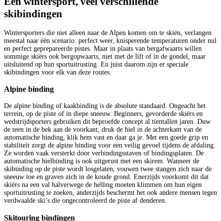
Eén wintersport, veel verschillende
skibindingen
Wintersporters die niet alleen naar de Alpen komen om te skiën, verlangen
meestal naar één scenario: perfect weer, knisperende temperaturen onder nul
en perfect geprepareerde pistes. Maar in plaats van bergafwaarts willen
sommige skiërs ook bergopwaarts, niet met de lift of in de gondel, maar
uitsluitend op hun sportuitrusting. En juist daarom zijn er speciale
skibindingen voor elk van deze routes.
Alpine binding
De alpine binding of kaakbinding is de absolute standaard. Ongeacht het
terrein, op de piste of in diepe sneeuw. Beginners, gevorderde skiërs en
wedstrijdsporters gebruiken dit beproefde concept al tientallen jaren. Duw
de teen in de bek aan de voorkant, druk de hiel in de achterkant van de
automatische binding, klik hem vast en daar ga je. Met een goede grip en
stabiliteit zorgt de alpine binding voor een veilig gevoel tijdens de afdaling.
Ze worden vaak versterkt door verbindingsstaven of bindingsplaten. De
automatische hielbinding is ook uitgerust met een skirem. Wanneer de
skibinding op de piste wordt losgelaten, vouwen twee stangen zich naar de
sneeuw toe en graven zich in de koude grond. Enerzijds voorkomt dit dat
skiërs na een val halverwege de helling moeten klimmen om hun eigen
sportuitrusting te zoeken, anderzijds beschermt het ook andere mensen tegen
verdwaalde ski’s die ongecontroleerd de piste af denderen.
Skitouring bindingen