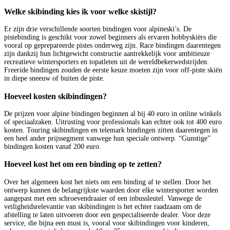
Welke skibinding kies ik voor welke skistijl?
Er zijn drie verschillende soorten bindingen voor alpineski’s. De
pistebinding is geschikt voor zowel beginners als ervaren hobbyskiërs die
vooral op geprepareerde pistes onderweg zijn. Race bindingen daarentegen
zijn dankzij hun lichtgewicht constructie aantrekkelijk voor ambitieuze
recreatieve wintersporters en topatleten uit de wereldbekerwedstrijden.
Freeride bindingen zouden de eerste keuze moeten zijn voor off-piste skiën
in diepe sneeuw of buiten de piste.
Hoeveel kosten skibindingen?
De prijzen voor alpine bindingen beginnen al bij 40 euro in online winkels
of speciaalzaken. Uitrusting voor professionals kan echter ook tot 400 euro
kosten. Touring skibindingen en telemark bindingen zitten daarentegen in
een heel ander prijssegment vanwege hun speciale ontwerp. “Gunstige”
bindingen kosten vanaf 200 euro.
Hoeveel kost het om een binding op te zetten?
Over het algemeen kost het niets om een binding af te stellen. Door het
ontwerp kunnen de belangrijkste waarden door elke wintersporter worden
aangepast met een schroevendraaier of een inbussleutel. Vanwege de
veiligheidsrelevantie van skibindingen is het echter raadzaam om de
afstelling te laten uitvoeren door een gespecialiseerde dealer. Voor deze
service, die bijna een must is, vooral voor skibindingen voor kinderen,