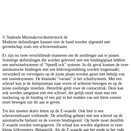
© Nadezda Murmakova/shutterstock.de
Moderne skibindingen kunnen met de hand worden afgesteld met
gereedschap zoals een schroevendraaier.
Er zijn nu twee verschillende manieren om de zoollengte aan te passen.
Sommige skibindingen die worden geleverd met een bindingsplaat hebben
een snelwisselsysteem of “SpeedLock” systeem. In dit geval kunnen de twee
automatische bindingen met een klikvergrendeling worden losgemaakt,
verwijderd en vervolgens op de juiste plaats worden gezet met behulp van
een insteeksysteem. De klassieke “variant” is het schuifsysteem. Met een
schroef kun je de hielautomaat naar voren of achteren bewegen en op de
juiste zoollengte instellen. Hetzelfde geldt voor de contactdruk. Deze kan
ook worden aangepast met een schroef, die gelijk moet staan met een
markering op de binding of een pijl in het midden van een klein venster
moet bewegen om dit aan te geven.
Tot slot moeten skiërs letten op de Z-waarde. Ook hier is een
schroevendraaier voldoende. De afstelling gebeurt met een schroef op de
automatische hielunit en de voorste bindingsunit. Op beide moet dezelfde
Z-waarde worden weergegeven. De schaal kan worden afgelezen in twee
kleine kijkvensters. Belangrijk: Als de Z-waarde aan het einde in het rode