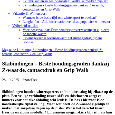
Skifabrikanten in één oogopslag: Welke skimerken zijn er?
Skibindingen - Beste houdingsgraden dankzij Z-waarde,
contactdruk en Grip Walk
Vakantie & Wintersport
Wanneer is de beste tijd om wintersport te boeken?
Langlaufen - Alle informatie over deze populaire wintersport
Veiligheid op skis
Voor het geval dat: Deze wintersportverzekeringen zijn echt
de moeite waard
Lawinegevaar is levensgevaar: het juiste gedrag tijdens
lawines
Magazine
Uitrusting
Skibindingen - Beste houdingsgraden dankzij Z-
waarde, contactdruk en Grip Walk
Skibindingen – Beste houdingsgraden dankzij
Z-waarde, contactdruk en Grip Walk
28-10-2025 - SnowTrex
Skibindingen houden wintersporters en hun uitrusting bij elkaar op de
piste. Een veilige verbinding tussen ski’s en skischoenen zorgt er
immers voor dat elke afdaling echt leuk is. De basis hiervoor is de
noodzakelijke fijnafstelling. Maar wat heeft de Z-waarde eigenlijk te
maken met zorgeloze dagen op de piste? Wat is het verschil tussen
freeride en alpine modellen? En waarom mogen skiërs blij zijn als hun