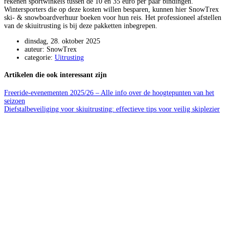
rekenen sportwinkels tussen de 10 en 35 euro per paar bindingen.
Wintersporters die op deze kosten willen besparen, kunnen hier SnowTrex
ski- & snowboardverhuur boeken voor hun reis. Het professioneel afstellen
van de skiuitrusting is bij deze pakketten inbegrepen.
dinsdag, 28. oktober 2025
auteur: SnowTrex
categorie:
Uitrusting
Artikelen die ook interessant zijn
Freeride-evenementen 2025/26 – Alle info over de hoogtepunten van het
seizoen
Diefstalbeveiliging voor skiuitrusting: effectieve tips voor veilig skiplezier