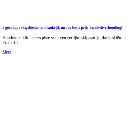
5 goedkope skigebieden in Frankrijk met de beste prijs-kwaliteitverhouding!
Honderden kilometers piste voor een eerlijke skipasprijs: dat is skiën in
Frankrijk. ...
Meer