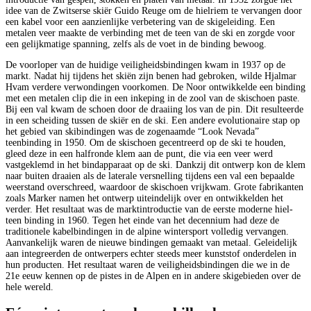
idee van de Zwitserse skiër Guido Reuge om de hielriem te vervangen door
een kabel voor een aanzienlijke verbetering van de skigeleiding. Een
metalen veer maakte de verbinding met de teen van de ski en zorgde voor
een gelijkmatige spanning, zelfs als de voet in de binding bewoog.
De voorloper van de huidige veiligheidsbindingen kwam in 1937 op de
markt. Nadat hij tijdens het skiën zijn benen had gebroken, wilde Hjalmar
Hvam verdere verwondingen voorkomen. De Noor ontwikkelde een binding
met een metalen clip die in een inkeping in de zool van de skischoen paste.
Bij een val kwam de schoen door de draaiing los van de pin. Dit resulteerde
in een scheiding tussen de skiër en de ski. Een andere evolutionaire stap op
het gebied van skibindingen was de zogenaamde “Look Nevada”
teenbinding in 1950. Om de skischoen gecentreerd op de ski te houden,
gleed deze in een halfronde klem aan de punt, die via een veer werd
vastgeklemd in het bindapparaat op de ski. Dankzij dit ontwerp kon de klem
naar buiten draaien als de laterale versnelling tijdens een val een bepaalde
weerstand overschreed, waardoor de skischoen vrijkwam. Grote fabrikanten
zoals Marker namen het ontwerp uiteindelijk over en ontwikkelden het
verder. Het resultaat was de marktintroductie van de eerste moderne hiel-
teen binding in 1960. Tegen het einde van het decennium had deze de
traditionele kabelbindingen in de alpine wintersport volledig vervangen.
Aanvankelijk waren de nieuwe bindingen gemaakt van metaal. Geleidelijk
aan integreerden de ontwerpers echter steeds meer kunststof onderdelen in
hun producten. Het resultaat waren de veiligheidsbindingen die we in de
21e eeuw kennen op de pistes in de Alpen en in andere skigebieden over de
hele wereld.