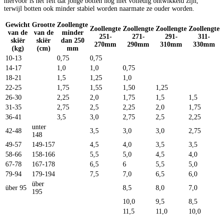
hiervoor is het feit dat jonge botten nog niet volledig ontwikkeld zijn,
terwijl botten ook minder stabiel worden naarmate ze ouder worden.
Gewicht
Grootte
Zoollengte
Zoollengte
Zoollengte
Zoollengte
Zoollengte
van de
van de
minder
251-
271-
291-
311-
skiër
skiër
dan 250
270mm
290mm
310mm
330mm
(kg)
(cm)
mm
10-13
0,75
0,75
14-17
1,0
1,0
0,75
18-21
1,5
1,25
1,0
22-25
1,75
1,55
1,50
1,25
26-30
2,25
2,0
1,75
1,5
1,5
31-35
2,75
2,5
2,25
2,0
1,75
36-41
3,5
3,0
2,75
2,5
2,25
unter
42-48
3,5
3,0
3,0
2,75
148
49-57
149-157
4,5
4,0
3,5
3,5
58-66
158-166
5,5
5,0
4,5
4,0
67-78
167-178
6,5
6
5,5
5,0
79-94
179-194
7,5
7,0
6,5
6,0
über
über 95
8,5
8,0
7,0
195
10,0
9,5
8,5
11,5
11,0
10,0