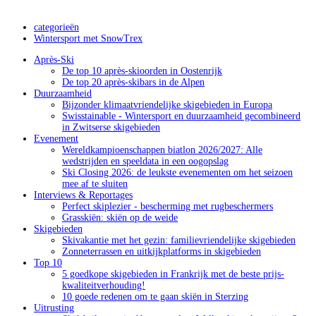
categorieën
Wintersport met SnowTrex
Après-Ski
De top 10 après-skioorden in Oostenrijk
De top 20 après-skibars in de Alpen
Duurzaamheid
Bijzonder klimaatvriendelijke skigebieden in Europa
Swisstainable - Wintersport en duurzaamheid gecombineerd
in Zwitserse skigebieden
Evenement
Wereldkampioenschappen biatlon 2026/2027: Alle
wedstrijden en speeldata in een oogopslag
Ski Closing 2026: de leukste evenementen om het seizoen
mee af te sluiten
Interviews & Reportages
Perfect skiplezier - bescherming met rugbeschermers
Grasskiën: skiën op de weide
Skigebieden
Skivakantie met het gezin: familievriendelijke skigebieden
Zonneterrassen en uitkijkplatforms in skigebieden
Top 10
5 goedkope skigebieden in Frankrijk met de beste prijs-
kwaliteitverhouding!
10 goede redenen om te gaan skiën in Sterzing
Uitrusting