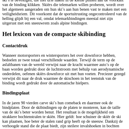
ski’s te bevestigen, die met drie haken in de kleine pinnen aan de voorkant
van de binding klikken. Skiërs die telemarken willen proberen, wordt over
het algemeen aangeraden om hun ski’s aan hun benen vast te maken met een
veiligheidsriem. Dit voorkomt dat de sportuitrusting ongecontroleerd van de
helling glijdt bij een val, omdat telemarkbindingen meestal niet zijn
uitgerust met een sneeuwrem zoals alpine bindingen.
Het lexicon van de compacte skibinding
Contactdruk
Wanneer motorsporters en wintersporters het over downforce hebben,
bedoelen ze twee totaal verschillende waarden. Terwijl de term op de
asfaltbanen van de wereld verwijst naar de kracht waarmee auto’s op de
baan worden gedrukt door de luchtstroom met behulp van aerodynamische
onderdelen, oefenen skiërs downforce uit met hun voeten. Preciezer gezegd
verwijst dit naar de druk waarmee de skischoen in het teenstuk van de
binding wordt gedrukt door de automatische hielpers.
Bindingsplaat
In de jaren 90 vierden carve ski’s hun comeback en daarmee ook de
bindplaten. Door de skibindingen op de platen te monteren, kan de taille
van de ski’s beter worden benut. Het resultaat is de mogelijkheid om
strakkere bochtenstralen te skiën. Hier geldt: hoe schuiner de skiër de ski
kan plaatsen, hoe beter de stalen rand grip heeft op de sneeuw. Dankzij de
verhoogde stand die de plaat biedt, zijn steilere invalshoeken in bochten