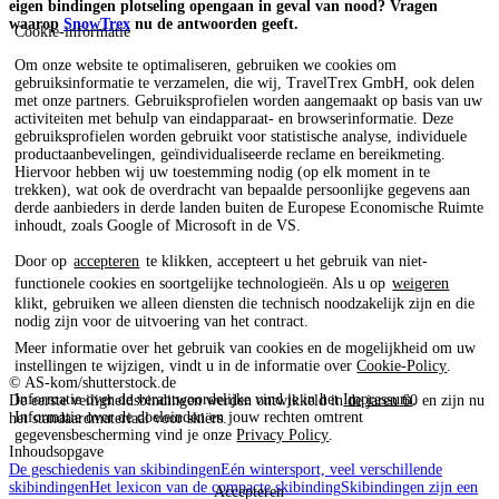
eigen bindingen plotseling opengaan in geval van nood? Vragen
waarop
SnowTrex
nu de antwoorden geeft.
Cookie-informatie
Om onze website te optimaliseren, gebruiken we cookies om
gebruiksinformatie te verzamelen, die wij, TravelTrex GmbH, ook delen
met onze partners. Gebruiksprofielen worden aangemaakt op basis van uw
activiteiten met behulp van eindapparaat- en browserinformatie. Deze
gebruiksprofielen worden gebruikt voor statistische analyse, individuele
productaanbevelingen, geïndividualiseerde reclame en bereikmeting.
Hiervoor hebben wij uw toestemming nodig (op elk moment in te
trekken), wat ook de overdracht van bepaalde persoonlijke gegevens aan
derde aanbieders in derde landen buiten de Europese Economische Ruimte
inhoudt, zoals Google of Microsoft in de VS.
Door op
accepteren
te klikken, accepteert u het gebruik van niet-
functionele cookies en soortgelijke technologieën. Als u op
weigeren
klikt, gebruiken we alleen diensten die technisch noodzakelijk zijn en die
nodig zijn voor de uitvoering van het contract.
Meer informatie over het gebruik van cookies en de mogelijkheid om uw
instellingen te wijzigen, vindt u in de informatie over
Cookie-Policy
.
© AS-kom/shutterstock.de
Informatie over de verantwoordelijke vind je in het
Impressum
.
De eerste veiligheidsbindingen werden ontwikkeld in de jaren 60 en zijn nu
Informatie over de doeleinden en jouw rechten omtrent
het standaardmateriaal voor skiërs.
gegevensbescherming vind je onze
Privacy Policy
.
Inhoudsopgave
De geschiedenis van skibindingen
Eén wintersport, veel verschillende
skibindingen
Het lexicon van de compacte skibinding
Skibindingen zijn een
Accepteren