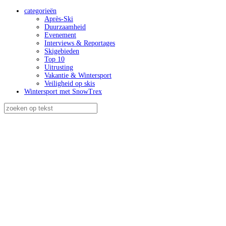
categorieën
Après-Ski
Duurzaamheid
Evenement
Interviews & Reportages
Skigebieden
Top 10
Uitrusting
Vakantie & Wintersport
Veiligheid op skis
Wintersport met SnowTrex