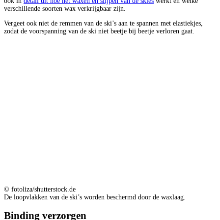
ook in
detail uit hoe het waxen en slijpen van de skies
werkt en welke
verschillende soorten wax verkrijgbaar zijn.
Vergeet ook niet de remmen van de ski’s aan te spannen met elastiekjes,
zodat de voorspanning van de ski niet beetje bij beetje verloren gaat.
© fotoliza/shutterstock.de
De loopvlakken van de ski’s worden beschermd door de waxlaag.
Binding verzorgen