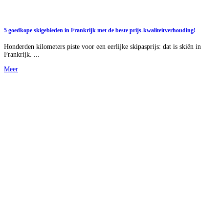
5 goedkope skigebieden in Frankrijk met de beste prijs-kwaliteitverhouding!
Honderden kilometers piste voor een eerlijke skipasprijs: dat is skiën in
Frankrijk. ...
Meer