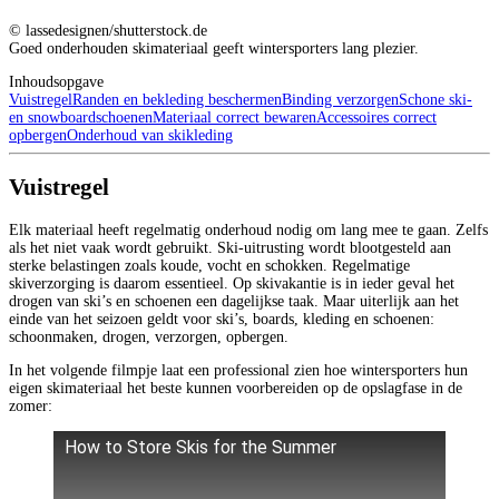
© lassedesignen/shutterstock.de
Goed onderhouden skimateriaal geeft wintersporters lang plezier.
Inhoudsopgave
Vuistregel
Randen en bekleding beschermen
Binding verzorgen
Schone ski-
en snowboardschoenen
Materiaal correct bewaren
Accessoires correct
opbergen
Onderhoud van skikleding
Vuistregel
Elk materiaal heeft regelmatig onderhoud nodig om lang mee te gaan. Zelfs
als het niet vaak wordt gebruikt. Ski-uitrusting wordt blootgesteld aan
sterke belastingen zoals koude, vocht en schokken. Regelmatige
skiverzorging is daarom essentieel. Op skivakantie is in ieder geval het
drogen van ski’s en schoenen een dagelijkse taak. Maar uiterlijk aan het
einde van het seizoen geldt voor ski’s, boards, kleding en schoenen:
schoonmaken, drogen, verzorgen, opbergen.
In het volgende filmpje laat een professional zien hoe wintersporters hun
eigen skimateriaal het beste kunnen voorbereiden op de opslagfase in de
zomer:
How to Store Skis for the Summer