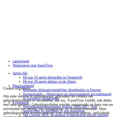
categorieën
Wintersport met SnowTrex
Après-Ski
De top 10 après-skioorden in Oostenrijk
De top 20 après-skibars in de Alpen
Duurzaamheid
Cookie-informatie
Bijzonder klimaatvriendelijke skigebieden in Europa
Swisstainable - Wintersport en duurzaamheid gecombineerd
Om onze website te optimaliseren, gebruiken we cookies om
in Zwitserse skigebieden
gebruiksinformatie te verzamelen, die wij, TravelTrex GmbH, ook delen
Evenement
met onze partners. Gebruiksprofielen worden aangemaakt op basis van uw
Wereldkampioenschappen biatlon 2026/2027: Alle
activiteiten met behulp van eindapparaat- en browserinformatie. Deze
wedstrijden en speeldata in een oogopslag
gebruiksprofielen worden gebruikt voor statistische analyse, individuele
Ski Closing 2026: de leukste evenementen om het seizoen