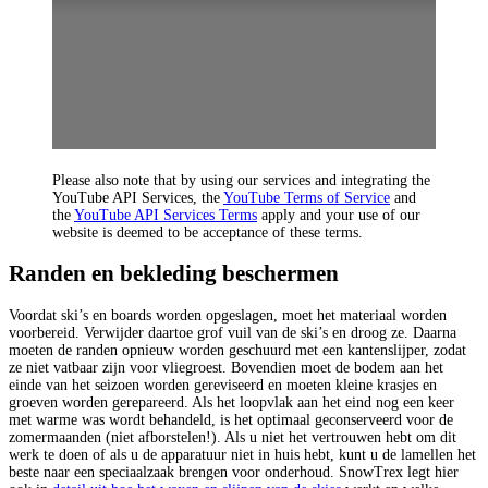
Please also note that by using our services and integrating the
YouTube API Services, the
YouTube Terms of Service
and
the
YouTube API Services Terms
apply and your use of our
website is deemed to be acceptance of these terms.
Randen en bekleding beschermen
Voordat ski’s en boards worden opgeslagen, moet het materiaal worden
voorbereid. Verwijder daartoe grof vuil van de ski’s en droog ze. Daarna
moeten de randen opnieuw worden geschuurd met een kantenslijper, zodat
ze niet vatbaar zijn voor vliegroest. Bovendien moet de bodem aan het
einde van het seizoen worden gereviseerd en moeten kleine krasjes en
groeven worden gerepareerd. Als het loopvlak aan het eind nog een keer
met warme was wordt behandeld, is het optimaal geconserveerd voor de
zomermaanden (niet afborstelen!). Als u niet het vertrouwen hebt om dit
werk te doen of als u de apparatuur niet in huis hebt, kunt u de lamellen het
beste naar een speciaalzaak brengen voor onderhoud. SnowTrex legt hier