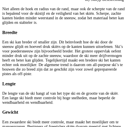
Niet alleen de hoek en radius van de rand, maar ook de scherpte van de rand
is bepalend voor de skistijl en de veiligheid van het skiën. Scherpe, zachte
kanten bieden minder weerstand in de sneeuw, zodat het materiaal beter kan
glijden en stabieler is.
Breedte
Een ski kan breder of smaller zijn. Dit beïnvloedt hoe de ski door de
sneeuw glijdt en hoeveel druk skiërs op de kanten kunnen uitoefenen. Ski’s
voor poedersneeuw zijn bijvoorbeeld breder. Het grotere oppervlak oefent
minder druk uit op de zachte sneeuw, waardoor de ski meer drijfvermogen
heeft en beter kan glijden. Tegelijkertijd maakt een bredere ski het kanten
echter ook moeilijker. De algemene trend is daarom om all-purpose ski’s te
bouwen die zo breed zijn dat ze geschikt zijn voor zowel geprepareerde
pistes als off-piste.
Lengte
De lengte van de ski hangt af van het type ski en de grootte van de skiër.
Een lange ski biedt meer controle bij hoge snelheden, maar beperkt de
wendbaarheid en wendbaarheid.
Gewicht
Een zwaardere ski biedt meer controle, maar maakt het moeilijker om te
manoeuvreren. Beginners of freestylers skiën daarom meestal met lichtere