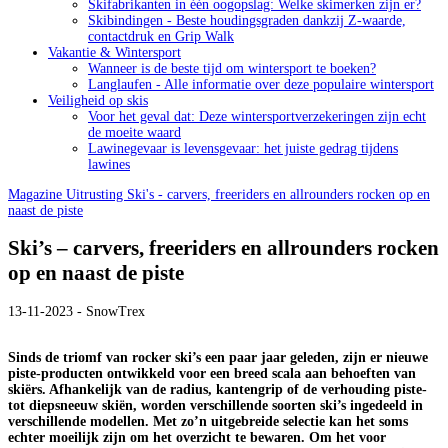
Skifabrikanten in één oogopslag: Welke skimerken zijn er?
Skibindingen - Beste houdingsgraden dankzij Z-waarde,
contactdruk en Grip Walk
Vakantie & Wintersport
Wanneer is de beste tijd om wintersport te boeken?
Langlaufen - Alle informatie over deze populaire wintersport
Veiligheid op skis
Voor het geval dat: Deze wintersportverzekeringen zijn echt
de moeite waard
Lawinegevaar is levensgevaar: het juiste gedrag tijdens
lawines
Magazine
Uitrusting
Ski's - carvers, freeriders en allrounders rocken op en
naast de piste
Ski’s – carvers, freeriders en allrounders rocken
op en naast de piste
13-11-2023 - SnowTrex
Sinds de triomf van rocker ski’s een paar jaar geleden, zijn er nieuwe
piste-producten ontwikkeld voor een breed scala aan behoeften van
skiërs. Afhankelijk van de radius, kantengrip of de verhouding piste-
tot diepsneeuw skiën, worden verschillende soorten ski’s ingedeeld in
verschillende modellen. Met zo’n uitgebreide selectie kan het soms
echter moeilijk zijn om het overzicht te bewaren. Om het voor