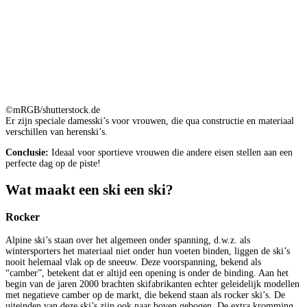
©mRGB/shutterstock.de
Er zijn speciale damesski’s voor vrouwen, die qua constructie en materiaal
verschillen van herenski’s.
Conclusie:
Ideaal voor sportieve vrouwen die andere eisen stellen aan een
perfecte dag op de piste!
Wat maakt een ski een ski?
Rocker
Alpine ski’s staan over het algemeen onder spanning, d.w.z. als
wintersporters het materiaal niet onder hun voeten binden, liggen de ski’s
nooit helemaal vlak op de sneeuw. Deze voorspanning, bekend als
“camber”, betekent dat er altijd een opening is onder de binding. Aan het
begin van de jaren 2000 brachten skifabrikanten echter geleidelijk modellen
met negatieve camber op de markt, die bekend staan als rocker ski’s. De
uiteinden van deze ski’s zijn ook naar boven gebogen. De extra kromming