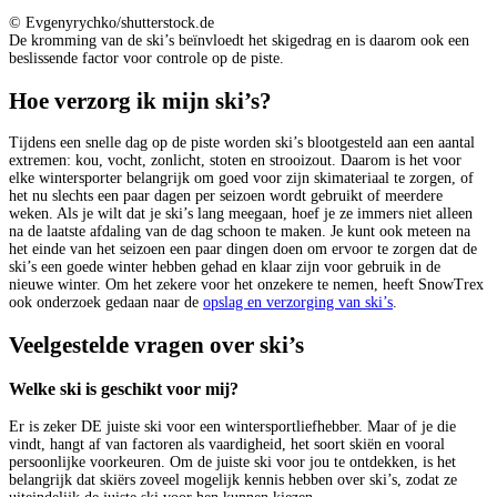
© Evgenyrychko/shutterstock.de
De kromming van de ski’s beïnvloedt het skigedrag en is daarom ook een
beslissende factor voor controle op de piste.
Hoe verzorg ik mijn ski’s?
Tijdens een snelle dag op de piste worden ski’s blootgesteld aan een aantal
extremen: kou, vocht, zonlicht, stoten en strooizout. Daarom is het voor
elke wintersporter belangrijk om goed voor zijn skimateriaal te zorgen, of
het nu slechts een paar dagen per seizoen wordt gebruikt of meerdere
weken. Als je wilt dat je ski’s lang meegaan, hoef je ze immers niet alleen
na de laatste afdaling van de dag schoon te maken. Je kunt ook meteen na
het einde van het seizoen een paar dingen doen om ervoor te zorgen dat de
ski’s een goede winter hebben gehad en klaar zijn voor gebruik in de
nieuwe winter. Om het zekere voor het onzekere te nemen, heeft SnowTrex
ook onderzoek gedaan naar de
opslag en verzorging van ski’s
.
Veelgestelde vragen over ski’s
Welke ski is geschikt voor mij?
Er is zeker DE juiste ski voor een wintersportliefhebber. Maar of je die
vindt, hangt af van factoren als vaardigheid, het soort skiën en vooral
persoonlijke voorkeuren. Om de juiste ski voor jou te ontdekken, is het
belangrijk dat skiërs zoveel mogelijk kennis hebben over ski’s, zodat ze