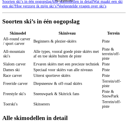
Accepteren
Soorten ski’s in één oogopslag
Alle skimodellen in detail
Wat maakt een ski
een ski?
Hoe verzorg ik mijn ski’s?
Veelgestelde vragen over ski’s
Soorten ski’s in één oogopslag
Skimodel
Skiniveau
Terrein
All-round carver
Beginners & plezier-skiërs
Piste
/ sport carver
Piste &
All-mountain
Alle types, vooral goede piste skiërs met
terrein/off-
ski's
af en toe skiën buiten de piste
piste
Slalom carver
Ervaren skiërs met een precieze techniek
Piste
Dames ski
Speciaal voor skiërs van alle niveaus
Piste
Race carver
Uiterst sportieve skiërs
Piste
Terrein/off-
Freeride carver
Diepsneeuw & off-road skiërs
piste
Piste &
Freestyle ski's
Sneeuwpark & Skitrick fans
SnowPark
Terrein/off-
Toerski's
Skitoerers
piste
Alle skimodellen in detail