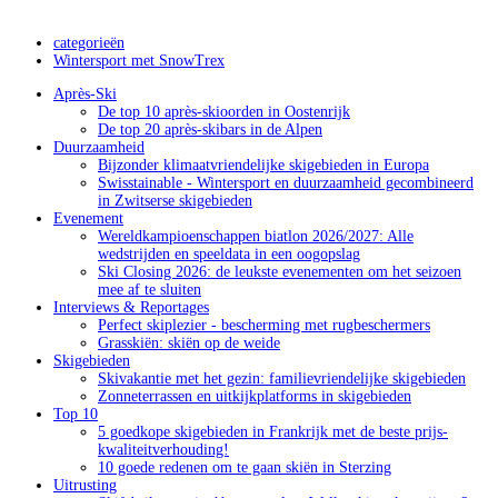
categorieën
Wintersport met SnowTrex
Après-Ski
De top 10 après-skioorden in Oostenrijk
De top 20 après-skibars in de Alpen
Duurzaamheid
Bijzonder klimaatvriendelijke skigebieden in Europa
Swisstainable - Wintersport en duurzaamheid gecombineerd
in Zwitserse skigebieden
Evenement
Wereldkampioenschappen biatlon 2026/2027: Alle
wedstrijden en speeldata in een oogopslag
Ski Closing 2026: de leukste evenementen om het seizoen
mee af te sluiten
Interviews & Reportages
Perfect skiplezier - bescherming met rugbeschermers
Grasskiën: skiën op de weide
Skigebieden
Skivakantie met het gezin: familievriendelijke skigebieden
Zonneterrassen en uitkijkplatforms in skigebieden
Top 10
5 goedkope skigebieden in Frankrijk met de beste prijs-
kwaliteitverhouding!
10 goede redenen om te gaan skiën in Sterzing
Uitrusting