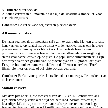
© Difught/shutterstock.de
Allround carvers en all-mountain ski’s zijn de klassieke skimodellen voor
veel wintersporters.
Conclusie:
De keuze voor beginners en plezier-skiërs!
All-mountain ski’s
De naam zegt het al: all-mountain ski’s zijn overal thuis. Met een gripvaste
kant kunnen ze op relatief harde pistes worden geskied, maar ook in diepe
poedersneeuw dankzij de zachtere kern. Hun centrale breedte van
plus/minus 85 millimeter is breder dan die van allrounders en zorgt nog
steeds voor soepel carven op de piste. De populairste allmountain ski’s zijn
ontworpen voor een gebruik van 70 procent piste en 30 procent off-piste.
Er zijn echter ook extremere modellen in de “Performance” en “Free”
lijnen, die meer on-piste of off-piste worden gebruikt.
Conclusie:
Perfect voor goede skiërs die ook een omweg willen maken naar
de backcountry!
Slalom carvers
Met deze pittige ski’s, die meestal tussen de 155 en 170 centimeter lang
zijn, skiën echte pistekrakers altijd een hete rand. Slalom carvers zijn
levendige ski’s die zijn ontworpen voor scherpe bochten met een hoge
frequentie. Met een taille van 63 millimeter halen ze een radius van 12 tot