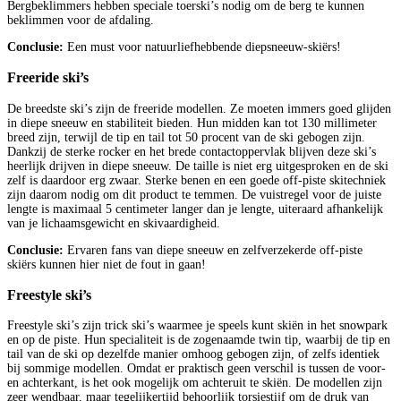
Bergbeklimmers hebben speciale toerski’s nodig om de berg te kunnen
beklimmen voor de afdaling.
Conclusie:
Een must voor natuurliefhebbende diepsneeuw-skiërs!
Freeride ski’s
De breedste ski’s zijn de freeride modellen. Ze moeten immers goed glijden
in diepe sneeuw en stabiliteit bieden. Hun midden kan tot 130 millimeter
breed zijn, terwijl de tip en tail tot 50 procent van de ski gebogen zijn.
Dankzij de sterke rocker en het brede contactoppervlak blijven deze ski’s
heerlijk drijven in diepe sneeuw. De taille is niet erg uitgesproken en de ski
zelf is daardoor erg zwaar. Sterke benen en een goede off-piste skitechniek
zijn daarom nodig om dit product te temmen. De vuistregel voor de juiste
lengte is maximaal 5 centimeter langer dan je lengte, uiteraard afhankelijk
van je lichaamsgewicht en skivaardigheid.
Conclusie:
Ervaren fans van diepe sneeuw en zelfverzekerde off-piste
skiërs kunnen hier niet de fout in gaan!
Freestyle ski’s
Freestyle ski’s zijn trick ski’s waarmee je speels kunt skiën in het snowpark
en op de piste. Hun specialiteit is de zogenaamde twin tip, waarbij de tip en
tail van de ski op dezelfde manier omhoog gebogen zijn, of zelfs identiek
bij sommige modellen. Omdat er praktisch geen verschil is tussen de voor-
en achterkant, is het ook mogelijk om achteruit te skiën. De modellen zijn
zeer wendbaar, maar tegelijkertijd behoorlijk torsiestijf om de druk van