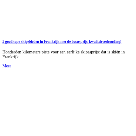
5 goedkope skigebieden in Frankrijk met de beste prijs-kwaliteitverhouding!
Honderden kilometers piste voor een eerlijke skipasprijs: dat is skiën in
Frankrijk. ...
Meer