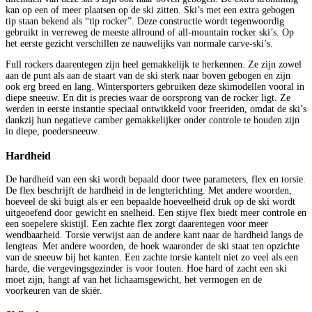
kan op een of meer plaatsen op de ski zitten. Ski’s met een extra gebogen
tip staan bekend als “tip rocker”. Deze constructie wordt tegenwoordig
gebruikt in verreweg de meeste allround of all-mountain rocker ski’s. Op
het eerste gezicht verschillen ze nauwelijks van normale carve-ski’s.
Full rockers daarentegen zijn heel gemakkelijk te herkennen. Ze zijn zowel
aan de punt als aan de staart van de ski sterk naar boven gebogen en zijn
ook erg breed en lang. Wintersporters gebruiken deze skimodellen vooral in
diepe sneeuw. En dit is precies waar de oorsprong van de rocker ligt. Ze
werden in eerste instantie speciaal ontwikkeld voor freeriden, omdat de ski’s
dankzij hun negatieve camber gemakkelijker onder controle te houden zijn
in diepe, poedersneeuw.
Hardheid
De hardheid van een ski wordt bepaald door twee parameters, flex en torsie.
De flex beschrijft de hardheid in de lengterichting. Met andere woorden,
hoeveel de ski buigt als er een bepaalde hoeveelheid druk op de ski wordt
uitgeoefend door gewicht en snelheid. Een stijve flex biedt meer controle en
een soepelere skistijl. Een zachte flex zorgt daarentegen voor meer
wendbaarheid. Torsie verwijst aan de andere kant naar de hardheid langs de
lengteas. Met andere woorden, de hoek waaronder de ski staat ten opzichte
van de sneeuw bij het kanten. Een zachte torsie kantelt niet zo veel als een
harde, die vergevingsgezinder is voor fouten. Hoe hard of zacht een ski
moet zijn, hangt af van het lichaamsgewicht, het vermogen en de
voorkeuren van de skiër.