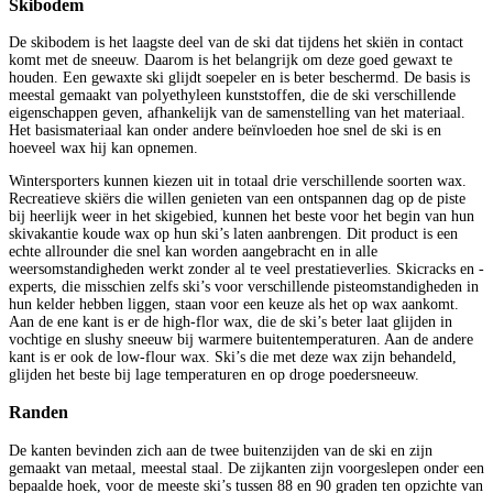
Skibodem
De skibodem is het laagste deel van de ski dat tijdens het skiën in contact
komt met de sneeuw. Daarom is het belangrijk om deze goed gewaxt te
houden. Een gewaxte ski glijdt soepeler en is beter beschermd. De basis is
meestal gemaakt van polyethyleen kunststoffen, die de ski verschillende
eigenschappen geven, afhankelijk van de samenstelling van het materiaal.
Het basismateriaal kan onder andere beïnvloeden hoe snel de ski is en
hoeveel wax hij kan opnemen.
Wintersporters kunnen kiezen uit in totaal drie verschillende soorten wax.
Recreatieve skiërs die willen genieten van een ontspannen dag op de piste
bij heerlijk weer in het skigebied, kunnen het beste voor het begin van hun
skivakantie koude wax op hun ski’s laten aanbrengen. Dit product is een
echte allrounder die snel kan worden aangebracht en in alle
weersomstandigheden werkt zonder al te veel prestatieverlies. Skicracks en -
experts, die misschien zelfs ski’s voor verschillende pisteomstandigheden in
hun kelder hebben liggen, staan voor een keuze als het op wax aankomt.
Aan de ene kant is er de high-flor wax, die de ski’s beter laat glijden in
vochtige en slushy sneeuw bij warmere buitentemperaturen. Aan de andere
kant is er ook de low-flour wax. Ski’s die met deze wax zijn behandeld,
glijden het beste bij lage temperaturen en op droge poedersneeuw.
Randen
De kanten bevinden zich aan de twee buitenzijden van de ski en zijn
gemaakt van metaal, meestal staal. De zijkanten zijn voorgeslepen onder een
bepaalde hoek, voor de meeste ski’s tussen 88 en 90 graden ten opzichte van