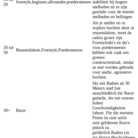
freestyle,beginner,allrounder,poedersneeuw
stabiliteit bij hogere
20
snelheden en ze zijn
geschikt voor de meeste
snelheden en hellingen.
Als je sneller en in
wijdere bochten skiet in
reuzenslalom, moet de
radius groter zijn.
Freestyleski's en ski's
20 tot
voor poedersneeuw
Reuzenslalom,Freestyle,Poedersneeuw
30
hebben ook vaak een
grotere
constructiestraal, omdat
ze niet worden gebruikt
voor snelle, agressieve
bochten.
Ski mit Radien ab 30
Metern sind fast
ausschließlich für Racer
gedacht, die mit extrem
hohen
Geschwindigkeiten
30+
Racer
fahren. Für die meisten
Pisten ist eine solch
weit gefahrene Kurve
jedoch zu
gefährlich.Radius (in
m) Skityp Beschreibung