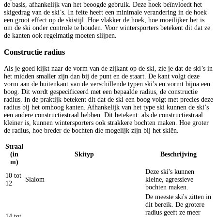
de basis, afhankelijk van het beoogde gebruik. Deze hoek beïnvloedt het
skigedrag van de ski’s. In feite heeft een minimale verandering in de hoek
een groot effect op de skistijl. Hoe vlakker de hoek, hoe moeilijker het is
om de ski onder controle te houden. Voor wintersporters betekent dit dat ze
de kanten ook regelmatig moeten slijpen.
Constructie radius
Als je goed kijkt naar de vorm van de zijkant op de ski, zie je dat de ski’s in
het midden smaller zijn dan bij de punt en de staart. De kant volgt deze
vorm aan de buitenkant van de verschillende typen ski’s en vormt bijna een
boog. Dit wordt gespecificeerd met een bepaalde radius, de constructie
radius. In de praktijk betekent dit dat de ski een boog volgt met precies deze
radius bij het omhoog kanten. Afhankelijk van het type ski kunnen de ski’s
een andere constructiestraal hebben. Dit betekent: als de constructiestraal
kleiner is, kunnen wintersporters ook strakkere bochten maken. Hoe groter
de radius, hoe breder de bochten die mogelijk zijn bij het skiën.
Straal
(in
Skityp
Beschrijving
m)
Deze ski's kunnen
10 tot
Slalom
kleine, agressieve
12
bochten maken.
De meeste ski's zitten in
dit bereik. De grotere
radius geeft ze meer
14 tot