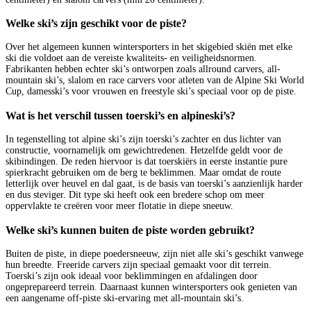
Welke ski’s zijn geschikt voor de piste?
Over het algemeen kunnen wintersporters in het skigebied skiën met elke
ski die voldoet aan de vereiste kwaliteits- en veiligheidsnormen.
Fabrikanten hebben echter ski’s ontworpen zoals allround carvers, all-
mountain ski’s, slalom en race carvers voor atleten van de Alpine Ski World
Cup, damesski’s voor vrouwen en freestyle ski’s speciaal voor op de piste.
Wat is het verschil tussen toerski’s en alpineski’s?
In tegenstelling tot alpine ski’s zijn toerski’s zachter en dus lichter van
constructie, voornamelijk om gewichtredenen. Hetzelfde geldt voor de
skibindingen. De reden hiervoor is dat toerskiërs in eerste instantie pure
spierkracht gebruiken om de berg te beklimmen. Maar omdat de route
letterlijk over heuvel en dal gaat, is de basis van toerski’s aanzienlijk harder
en dus steviger. Dit type ski heeft ook een bredere schop om meer
oppervlakte te creëren voor meer flotatie in diepe sneeuw.
Welke ski’s kunnen buiten de piste worden gebruikt?
Buiten de piste, in diepe poedersneeuw, zijn niet alle ski’s geschikt vanwege
hun breedte. Freeride carvers zijn speciaal gemaakt voor dit terrein.
Toerski’s zijn ook ideaal voor beklimmingen en afdalingen door
ongeprepareerd terrein. Daarnaast kunnen wintersporters ook genieten van
een aangename off-piste ski-ervaring met all-mountain ski’s.