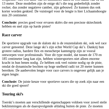
13 meter. Deze modellen zijn de enige ski’s die nog gedeeltelijk zonder
rocker, dus zonder negatieve camber, zijn gebouwd. Ze kunnen dus ook
korter worden geskied. De vuistregel voor de lengte is hier Lichaamshoogte
min 20 centimeter.
Conclusie:
precies goed voor ervaren skiërs die een precieze skitechniek
hebben en snel zijn op harde pistes!
Race carver
De sportieve upgrade van de slalom ski is de reuzenslalom ski, ook wel race
carver genoemd. Deze lange ski’s zijn echte World Cup ski’s. Dankzij hun
grotere radius, hardere flex en messcherpe kantengrip zijn ze vooral
ontworpen voor professionals. Voor dit type model, dat tussen de 170 en
185 centimeter lang kan zijn, hebben wintersporters niet alleen enorme
kracht in hun benen nodig. Ze hebben ook veel ruimte nodig op de piste,
omdat de dynamische bochten op hoge snelheid radii tot 20 meter kunnen
bereiken. De aanbevolen lengte voor race carvers is ongeveer gelijk aan je
eigen lengte.
Conclusie:
De juiste keuze voor sportieve racers die op zoek zijn naar een
ski die goed spoort!
Touring ski’s
Toerski’s moeten aan verschillende eigenschappen voldoen voor zowel steile
beklimmingen als de daaropvolgende afdaling buiten de piste. Ze moeten