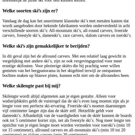
uiteindelijk de juiste ski voor hen kunnen kiezen.
Welke soorten ski’s zijn er?
Vandaag de dag kan het assortiment klassieke ski’s met metalen kanten dat
wordt aangeboden door bekende fabrikanten worden onderverdeeld in acht
verschillende soorten ski’s: All-mountain ski’s, all-round carvers, freeride
carvers, freestyle ski’s, damesski’s, race carvers, slalom carvers en toerski’s.
Welke ski’s zijn gemakkelijker te berijden?
In dit geval zijn het de allround carvers. Met een relatief laag gewicht in
vergelijking met andere ski’s, zijn ze ook vergevingsgezind voor meer
ernstige skifouten. Voor plezierige skiërs die bij prachtig weer willen
genieten van het bergpanorama in het skigebied terwijl ze ontspannen
bochten maken op blauwe pistes, kunnen echt niet om de allrounders heen.
Welke skilengte past bij mij?
Skilengte wordt altijd afgemeten aan je eigen gestalte. Alleen voor
wedstrijdskiërs geldt de vuistregel dat de ski’s even lang moeten zijn als je
lengte voor een perfecte ski-ervaring. Freeride-ski’s moeten daarentegen
vijf centimeter langer zijn dan de skiër zelf. Hetzelfde geldt voor
damesski’s. Afhankelijk van de vaardigheden van de skiër kunnen de boards
ook tot 5 centimeter korter zijn, net als freestyle ski’s. Nog meer lengte ten
opzichte van je eigen lengte moet worden vermeden voor toerski’s (min 10
tot 15 centimeter), allround carvers en all-mountain ski’s (min 10 tot 20
centimeter) en slalom carvers (min 20 centimeter).