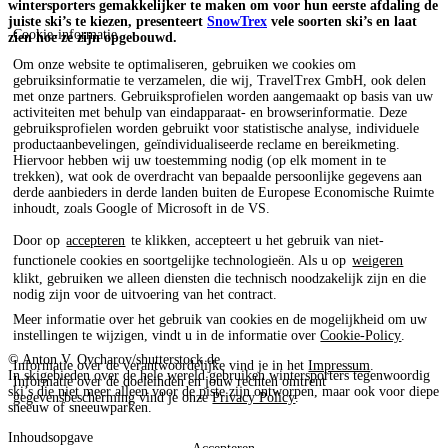
wintersporters gemakkelijker te maken om voor hun eerste afdaling de
juiste ski’s te kiezen, presenteert
SnowTrex
vele soorten ski’s en laat
Cookie-informatie
zien hoe ze zijn opgebouwd.
Om onze website te optimaliseren, gebruiken we cookies om
gebruiksinformatie te verzamelen, die wij, TravelTrex GmbH, ook delen
met onze partners. Gebruiksprofielen worden aangemaakt op basis van uw
activiteiten met behulp van eindapparaat- en browserinformatie. Deze
gebruiksprofielen worden gebruikt voor statistische analyse, individuele
productaanbevelingen, geïndividualiseerde reclame en bereikmeting.
Hiervoor hebben wij uw toestemming nodig (op elk moment in te
trekken), wat ook de overdracht van bepaalde persoonlijke gegevens aan
derde aanbieders in derde landen buiten de Europese Economische Ruimte
inhoudt, zoals Google of Microsoft in de VS.
Door op
accepteren
te klikken, accepteert u het gebruik van niet-
functionele cookies en soortgelijke technologieën. Als u op
weigeren
klikt, gebruiken we alleen diensten die technisch noodzakelijk zijn en die
nodig zijn voor de uitvoering van het contract.
Meer informatie over het gebruik van cookies en de mogelijkheid om uw
instellingen te wijzigen, vindt u in de informatie over
Cookie-Policy
.
© Anton V. Ovcharov/shutterstock.de
Informatie over de verantwoordelijke vind je in het
Impressum
.
In skigebieden over de hele wereld gebruiken wintersporters tegenwoordig
Informatie over de doeleinden en jouw rechten omtrent
ski’s die niet meer alleen voor de piste zijn ontworpen, maar ook voor diepe
gegevensbescherming vind je onze
Privacy Policy
.
sneeuw of sneeuwparken.
Inhoudsopgave