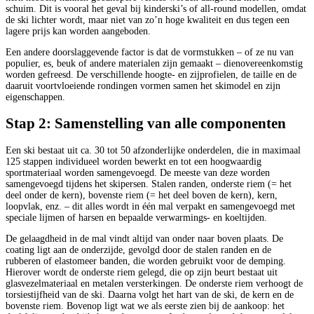
schuim. Dit is vooral het geval bij kinderski’s of all-round modellen, omdat
de ski lichter wordt, maar niet van zo’n hoge kwaliteit en dus tegen een
lagere prijs kan worden aangeboden.
Een andere doorslaggevende factor is dat de vormstukken – of ze nu van
populier, es, beuk of andere materialen zijn gemaakt – dienovereenkomstig
worden gefreesd. De verschillende hoogte- en zijprofielen, de taille en de
daaruit voortvloeiende rondingen vormen samen het skimodel en zijn
eigenschappen.
Stap 2: Samenstelling van alle componenten
Een ski bestaat uit ca. 30 tot 50 afzonderlijke onderdelen, die in maximaal
125 stappen individueel worden bewerkt en tot een hoogwaardig
sportmateriaal worden samengevoegd. De meeste van deze worden
samengevoegd tijdens het skipersen. Stalen randen, onderste riem (= het
deel onder de kern), bovenste riem (= het deel boven de kern), kern,
loopvlak, enz. – dit alles wordt in één mal verpakt en samengevoegd met
speciale lijmen of harsen en bepaalde verwarmings- en koeltijden.
De gelaagdheid in de mal vindt altijd van onder naar boven plaats. De
coating ligt aan de onderzijde, gevolgd door de stalen randen en de
rubberen of elastomeer banden, die worden gebruikt voor de demping.
Hierover wordt de onderste riem gelegd, die op zijn beurt bestaat uit
glasvezelmateriaal en metalen versterkingen. De onderste riem verhoogt de
torsiestijfheid van de ski. Daarna volgt het hart van de ski, de kern en de
bovenste riem. Bovenop ligt wat we als eerste zien bij de aankoop: het