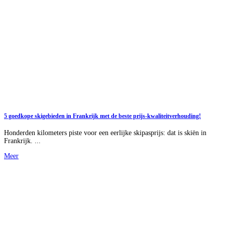
5 goedkope skigebieden in Frankrijk met de beste prijs-kwaliteitverhouding!
Honderden kilometers piste voor een eerlijke skipasprijs: dat is skiën in
Frankrijk. ...
Meer