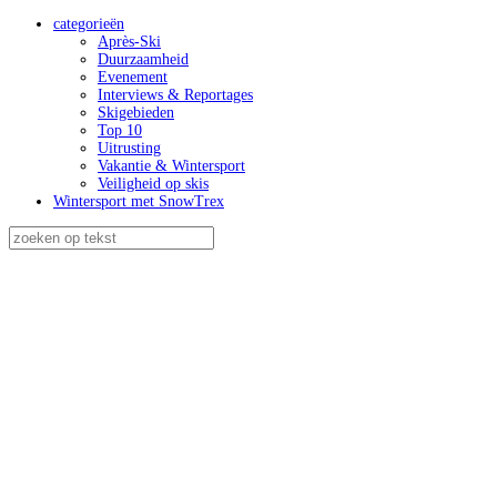
categorieën
Après-Ski
Duurzaamheid
Evenement
Interviews & Reportages
Skigebieden
Top 10
Uitrusting
Vakantie & Wintersport
Veiligheid op skis
Wintersport met SnowTrex