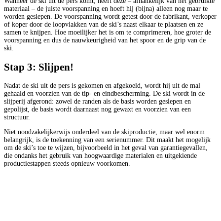
Wanneer de ski uit de pers komt, heeft deze – afhankelijk van het gebruikte
materiaal – de juiste voorspanning en hoeft hij (bijna) alleen nog maar te
worden geslepen. De voorspanning wordt getest door de fabrikant, verkoper
of koper door de loopvlakken van de ski’s naast elkaar te plaatsen en ze
samen te knijpen. Hoe moeilijker het is om te comprimeren, hoe groter de
voorspanning en dus de nauwkeurigheid van het spoor en de grip van de
ski.
Stap 3: Slijpen!
Nadat de ski uit de pers is gekomen en afgekoeld, wordt hij uit de mal
gehaald en voorzien van de tip- en eindbescherming. De ski wordt in de
slijperij afgerond: zowel de randen als de basis worden geslepen en
gepolijst, de basis wordt daarnaast nog gewaxt en voorzien van een
structuur.
Niet noodzakelijkerwijs onderdeel van de skiproductie, maar wel enorm
belangrijk, is de toekenning van een serienummer. Dit maakt het mogelijk
om de ski’s toe te wijzen, bijvoorbeeld in het geval van garantiegevallen,
die ondanks het gebruik van hoogwaardige materialen en uitgekiende
productiestappen steeds opnieuw voorkomen.