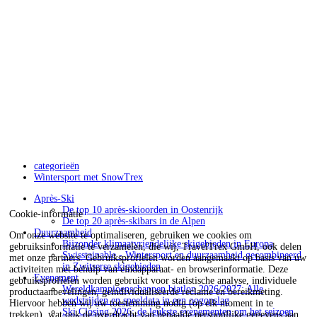
categorieën
Wintersport met SnowTrex
Après-Ski
De top 10 après-skioorden in Oostenrijk
Cookie-informatie
De top 20 après-skibars in de Alpen
Duurzaamheid
Om onze website te optimaliseren, gebruiken we cookies om
Bijzonder klimaatvriendelijke skigebieden in Europa
gebruiksinformatie te verzamelen, die wij, TravelTrex GmbH, ook delen
Swisstainable - Wintersport en duurzaamheid gecombineerd
met onze partners. Gebruiksprofielen worden aangemaakt op basis van uw
in Zwitserse skigebieden
activiteiten met behulp van eindapparaat- en browserinformatie. Deze
Evenement
gebruiksprofielen worden gebruikt voor statistische analyse, individuele
Wereldkampioenschappen biatlon 2026/2027: Alle
productaanbevelingen, geïndividualiseerde reclame en bereikmeting.
wedstrijden en speeldata in een oogopslag
Hiervoor hebben wij uw toestemming nodig (op elk moment in te
Ski Closing 2026: de leukste evenementen om het seizoen
trekken), wat ook de overdracht van bepaalde persoonlijke gegevens aan