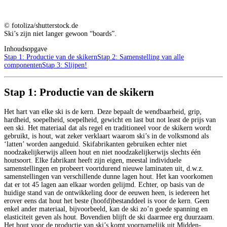
© fotoliza/shutterstock.de
Ski’s zijn niet langer gewoon “boards”.
Inhoudsopgave
Stap 1: Productie van de skikern
Stap 2: Samenstelling van alle
componenten
Stap 3: Slijpen!
Stap 1: Productie van de skikern
Het hart van elke ski is de kern. Deze bepaalt de wendbaarheid, grip,
hardheid, soepelheid, soepelheid, gewicht en last but not least de prijs van
een ski. Het materiaal dat als regel en traditioneel voor de skikern wordt
gebruikt, is hout, wat zeker verklaart waarom ski’s in de volksmond als
‘latten’ worden aangeduid. Skifabrikanten gebruiken echter niet
noodzakelijkerwijs alleen hout en niet noodzakelijkerwijs slechts één
houtsoort. Elke fabrikant heeft zijn eigen, meestal individuele
samenstellingen en probeert voortdurend nieuwe laminaten uit, d.w.z.
samenstellingen van verschillende dunne lagen hout. Het kan voorkomen
dat er tot 45 lagen aan elkaar worden gelijmd. Echter, op basis van de
huidige stand van de ontwikkeling door de eeuwen heen, is iedereen het
erover eens dat hout het beste (hoofd)bestanddeel is voor de kern. Geen
enkel ander materiaal, bijvoorbeeld, kan de ski zo’n goede spanning en
elasticiteit geven als hout. Bovendien blijft de ski daarmee erg duurzaam.
Het hout voor de productie van ski’s komt voornamelijk uit Midden-