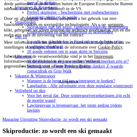
mee af te sluiten
derde aanbieders in derde landen buiten de Europese Economische Ruimte
Interviews & Reportages
inhoudt, zoals Google of Microsoft in de VS.
Perfect skiplezier - bescherming met rugbeschermers
Grasskiën: skiën op de weide
Door op
accepteren
te klikken, accepteert u het gebruik van niet-
Skigebieden
functionele cookies en soortgelijke technologieën. Als u op
weigeren
Skivakantie met het gezin: familievriendelijke skigebieden
klikt, gebruiken we alleen diensten die technisch noodzakelijk zijn en die
Zonneterrassen en uitkijkplatforms in skigebieden
nodig zijn voor de uitvoering van het contract.
Top 10
5 goedkope skigebieden in Frankrijk met de beste prijs-
Meer informatie over het gebruik van cookies en de mogelijkheid om uw
kwaliteitverhouding!
instellingen te wijzigen, vindt u in de informatie over
Cookie-Policy
.
10 goede redenen om te gaan skiën in Sterzing
Uitrusting
Informatie over de verantwoordelijke vind je in het
Impressum
.
Skifabrikanten in één oogopslag: Welke skimerken zijn er?
Informatie over de doeleinden en jouw rechten omtrent
Skibindingen - Beste houdingsgraden dankzij Z-waarde,
gegevensbescherming vind je onze
Privacy Policy
.
contactdruk en Grip Walk
Vakantie & Wintersport
Wanneer is de beste tijd om wintersport te boeken?
Accepteren
Langlaufen - Alle informatie over deze populaire wintersport
Veiligheid op skis
Voor het geval dat: Deze wintersportverzekeringen zijn echt
de moeite waard
Lawinegevaar is levensgevaar: het juiste gedrag tijdens
lawines
Magazine
Uitrusting
Skiproductie: zo wordt een ski gemaakt
Skiproductie: zo wordt een ski gemaakt