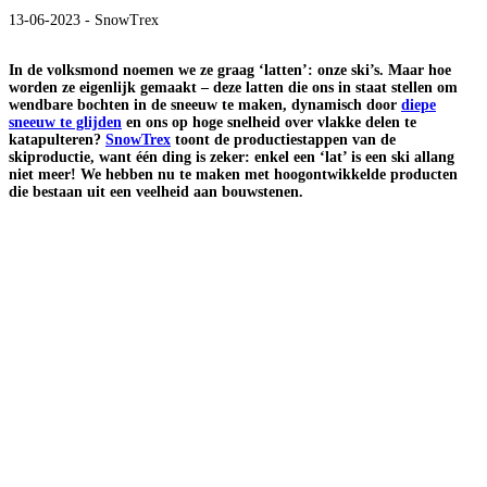
13-06-2023 - SnowTrex
In de volksmond noemen we ze graag ‘latten’: onze ski’s. Maar hoe
worden ze eigenlijk gemaakt – deze latten die ons in staat stellen om
wendbare bochten in de sneeuw te maken, dynamisch door
diepe
sneeuw te glijden
en ons op hoge snelheid over vlakke delen te
katapulteren?
SnowTrex
toont de productiestappen van de
skiproductie, want één ding is zeker: enkel een ‘lat’ is een ski allang
niet meer! We hebben nu te maken met hoogontwikkelde producten
die bestaan uit een veelheid aan bouwstenen.