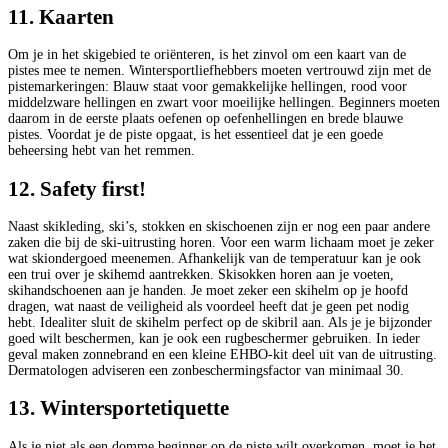
11. Kaarten
Om je in het skigebied te oriënteren, is het zinvol om een kaart van de
pistes mee te nemen. Wintersportliefhebbers moeten vertrouwd zijn met de
pistemarkeringen: Blauw staat voor gemakkelijke hellingen, rood voor
middelzware hellingen en zwart voor moeilijke hellingen. Beginners moeten
daarom in de eerste plaats oefenen op oefenhellingen en brede blauwe
pistes. Voordat je de piste opgaat, is het essentieel dat je een goede
beheersing hebt van het remmen.
12. Safety first!
Naast skikleding, ski’s, stokken en skischoenen zijn er nog een paar andere
zaken die bij de ski-uitrusting horen. Voor een warm lichaam moet je zeker
wat skiondergoed meenemen. Afhankelijk van de temperatuur kan je ook
een trui over je skihemd aantrekken. Skisokken horen aan je voeten,
skihandschoenen aan je handen. Je moet zeker een skihelm op je hoofd
dragen, wat naast de veiligheid als voordeel heeft dat je geen pet nodig
hebt. Idealiter sluit de skihelm perfect op de skibril aan. Als je je bijzonder
goed wilt beschermen, kan je ook een rugbeschermer gebruiken. In ieder
geval maken zonnebrand en een kleine EHBO-kit deel uit van de uitrusting.
Dermatologen adviseren een zonbeschermingsfactor van minimaal 30.
13. Wintersportetiquette
Als je niet als een domme beginner op de piste wilt overkomen, moet je het