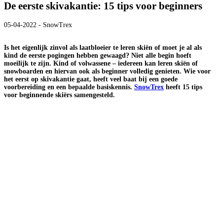
De eerste skivakantie: 15 tips voor beginners
05-04-2022 - SnowTrex
Is het eigenlijk zinvol als laatbloeier te leren skiën of moet je al als
kind de eerste pogingen hebben gewaagd? Niet alle begin hoeft
moeilijk te zijn. Kind of volwassene – iedereen kan leren skiën of
snowboarden en hiervan ook als beginner volledig genieten. Wie voor
het eerst op skivakantie gaat, heeft veel baat bij een goede
voorbereiding en een bepaalde basiskennis.
SnowTrex
heeft 15 tips
voor beginnende skiërs samengesteld.