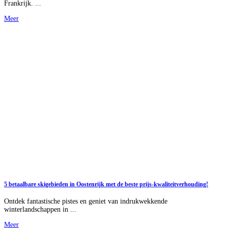
Frankrijk. ...
Meer
5 betaalbare skigebieden in Oostenrijk met de beste prijs-kwaliteitverhouding!
Ontdek fantastische pistes en geniet van indrukwekkende
winterlandschappen in ...
Meer