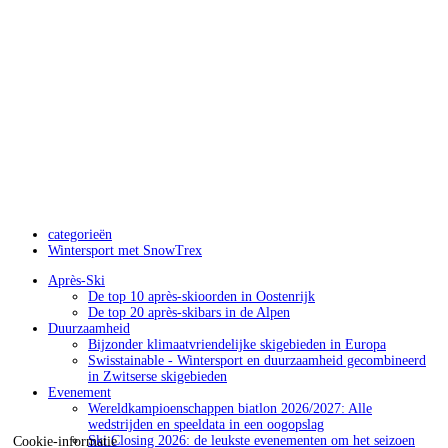
categorieën
Wintersport met SnowTrex
Après-Ski
De top 10 après-skioorden in Oostenrijk
De top 20 après-skibars in de Alpen
Duurzaamheid
Bijzonder klimaatvriendelijke skigebieden in Europa
Swisstainable - Wintersport en duurzaamheid gecombineerd
in Zwitserse skigebieden
Evenement
Wereldkampioenschappen biatlon 2026/2027: Alle
wedstrijden en speeldata in een oogopslag
Ski Closing 2026: de leukste evenementen om het seizoen
Cookie-informatie