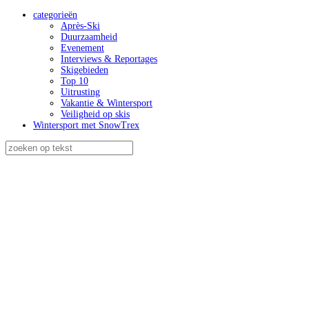
categorieën
Après-Ski
Duurzaamheid
Evenement
Interviews & Reportages
Skigebieden
Top 10
Uitrusting
Vakantie & Wintersport
Veiligheid op skis
Wintersport met SnowTrex