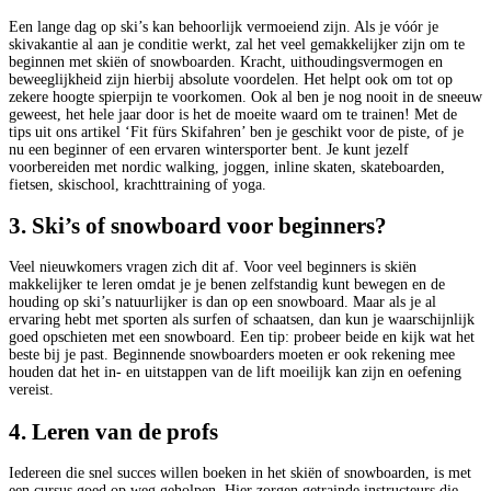
Een lange dag op ski’s kan behoorlijk vermoeiend zijn. Als je vóór je
skivakantie al aan je conditie werkt, zal het veel gemakkelijker zijn om te
beginnen met skiën of snowboarden. Kracht, uithoudingsvermogen en
beweeglijkheid zijn hierbij absolute voordelen. Het helpt ook om tot op
zekere hoogte spierpijn te voorkomen. Ook al ben je nog nooit in de sneeuw
geweest, het hele jaar door is het de moeite waard om te trainen! Met de
tips uit ons artikel ‘Fit fürs Skifahren’ ben je geschikt voor de piste, of je
nu een beginner of een ervaren wintersporter bent. Je kunt jezelf
voorbereiden met nordic walking, joggen, inline skaten, skateboarden,
fietsen, skischool, krachttraining of yoga.
3. Ski’s of snowboard voor beginners?
Veel nieuwkomers vragen zich dit af. Voor veel beginners is skiën
makkelijker te leren omdat je je benen zelfstandig kunt bewegen en de
houding op ski’s natuurlijker is dan op een snowboard. Maar als je al
ervaring hebt met sporten als surfen of schaatsen, dan kun je waarschijnlijk
goed opschieten met een snowboard. Een tip: probeer beide en kijk wat het
beste bij je past. Beginnende snowboarders moeten er ook rekening mee
houden dat het in- en uitstappen van de lift moeilijk kan zijn en oefening
vereist.
4. Leren van de profs
Iedereen die snel succes willen boeken in het skiën of snowboarden, is met
een cursus goed op weg geholpen. Hier zorgen getrainde instructeurs die