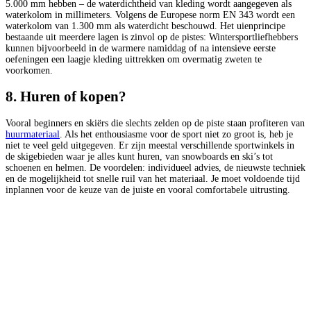
5.000 mm hebben – de waterdichtheid van kleding wordt aangegeven als
waterkolom in millimeters. Volgens de Europese norm EN 343 wordt een
waterkolom van 1.300 mm als waterdicht beschouwd. Het uienprincipe
bestaande uit meerdere lagen is zinvol op de pistes: Wintersportliefhebbers
kunnen bijvoorbeeld in de warmere namiddag of na intensieve eerste
oefeningen een laagje kleding uittrekken om overmatig zweten te
voorkomen.
8. Huren of kopen?
Vooral beginners en skiërs die slechts zelden op de piste staan profiteren van
huurmateriaal
. Als het enthousiasme voor de sport niet zo groot is, heb je
niet te veel geld uitgegeven. Er zijn meestal verschillende sportwinkels in
de skigebieden waar je alles kunt huren, van snowboards en ski’s tot
schoenen en helmen. De voordelen: individueel advies, de nieuwste techniek
en de mogelijkheid tot snelle ruil van het materiaal. Je moet voldoende tijd
inplannen voor de keuze van de juiste en vooral comfortabele uitrusting.