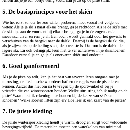
Alleen als je je een beetje veilig voelt, kan je zo op de piste staan.
5. De basisprincipes voor het skiën
Wie het eerst zonder les zou willen proberen, moet vooral het volgende
weten: Als je je ski’s naast elkaar brengt, ga je rechtdoor. Als je de ski’s met
de ski-tips aan de voorkant bij elkaar brengt, ga je in de zogenaamde
sneeuwschuiver en rem je af. Een bocht wordt gemaakt door het gewicht te
verschuiven van de bergski naar de dalski. Daarbij is de bergski de ski die,
als je zijwaarts op de helling staat, de bovenste is. Daarom is de dalski de
lagere ski. En ook belangrijk: leun niet te ver achterover in je skischoenen!
Daardoor versnel je en ga je als onervaren skiër snel onderuit.
6. Goed geïnformeerd
Als je de piste op wilt, kan je het best van tevoren leren omgaan met je
uitrusting, de ’technische woordenschat’ en de regels van de piste leren
kennen. Aarzel dus niet om na te vragen bij de sportwinkel of bij je
vrienden die van wintersporten houden: Welke uitrusting heb ik nodig op de
piste? Waar moet ik rekening mee houden bij de keuze van ski’s en
schoenen? Welke soorten liften zijn er? Hoe lees ik een kaart van de pistes?
7. De juiste kleding
De juiste wintersportkleding houdt je warm, droog en zorgt voor voldoende
bewegingsvrijheid. De materialen moeten een waterkolom van minimaal