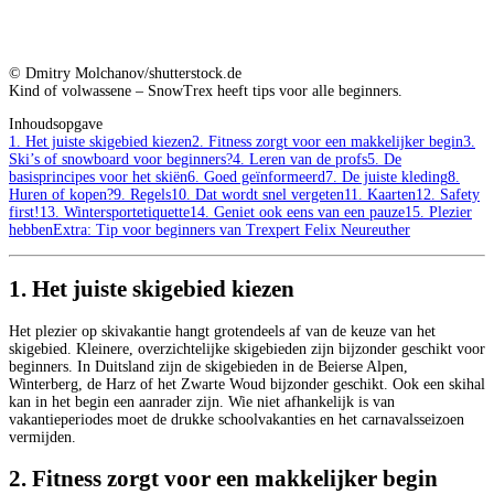
© Dmitry Molchanov/shutterstock.de
Kind of volwassene – SnowTrex heeft tips voor alle beginners.
Inhoudsopgave
1. Het juiste skigebied kiezen
2. Fitness zorgt voor een makkelijker begin
3.
Ski’s of snowboard voor beginners?
4. Leren van de profs
5. De
basisprincipes voor het skiën
6. Goed geïnformeerd
7. De juiste kleding
8.
Huren of kopen?
9. Regels
10. Dat wordt snel vergeten
11. Kaarten
12. Safety
first!
13. Wintersportetiquette
14. Geniet ook eens van een pauze
15. Plezier
hebben
Extra: Tip voor beginners van Trexpert Felix Neureuther
1. Het juiste skigebied kiezen
Het plezier op skivakantie hangt grotendeels af van de keuze van het
skigebied. Kleinere, overzichtelijke skigebieden zijn bijzonder geschikt voor
beginners. In Duitsland zijn de skigebieden in de Beierse Alpen,
Winterberg, de Harz of het Zwarte Woud bijzonder geschikt. Ook een skihal
kan in het begin een aanrader zijn. Wie niet afhankelijk is van
vakantieperiodes moet de drukke schoolvakanties en het carnavalsseizoen
vermijden.
2. Fitness zorgt voor een makkelijker begin