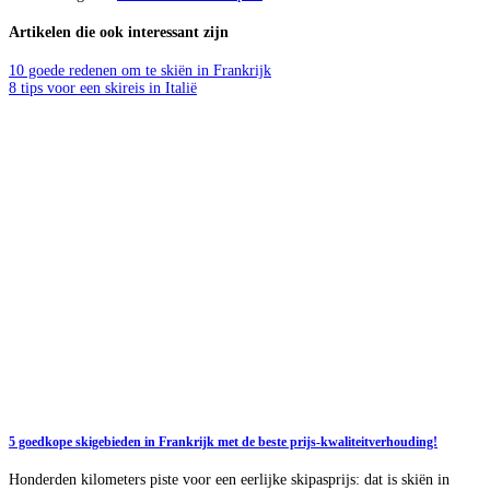
Artikelen die ook interessant zijn
10 goede redenen om te skiën in Frankrijk
8 tips voor een skireis in Italië
5 goedkope skigebieden in Frankrijk met de beste prijs-kwaliteitverhouding!
Honderden kilometers piste voor een eerlijke skipasprijs: dat is skiën in