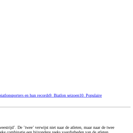
iatlonsporters en hun records
9. Biatlon seizoen
10. Populaire
eestrijd’. De ’twee’ verwijst niet naar de atleten, maar naar de twee
ieke combinatie een bijzondere reeks vaardigheden van de atleten.