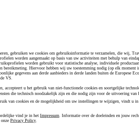
seren, gebruiken we cookies om gebruiksinformatie te verzamelen, die wij, T
rofielen worden aangemaakt op basis van uw activiteiten met behulp van einda
uiksprofielen worden gebruikt voor statistische analyse, individuele productaa
 en bereikmeting. Hiervoor hebben wij uw toestemming nodig (op elk moment in
oonlijke gegevens aan derde aanbieders in derde landen buiten de Europese E
 de VS.
n, accepteert u het gebruik van niet-functionele cookies en soortgelijke techno
ensten die technisch noodzakelijk zijn en die nodig zijn voor de uitvoering van 
ruik van cookies en de mogelijkheid om uw instellingen te wijzigen, vindt u in
rdelijke vind je in het
Impressum
. Informatie over de doeleinden en jouw rech
e onze
Privacy Policy
.