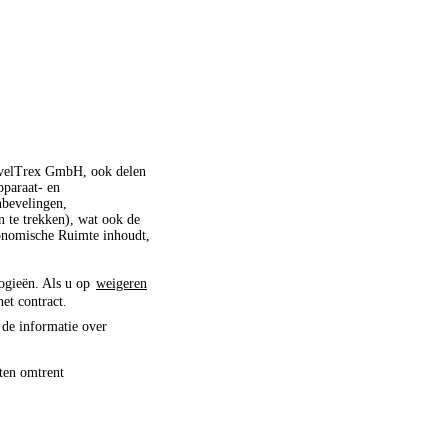
ravelTrex GmbH, ook delen
pparaat- en
nbevelingen,
 te trekken), wat ook de
conomische Ruimte inhoudt,
logieën. Als u op
weigeren
het contract.
 de informatie over
ten omtrent