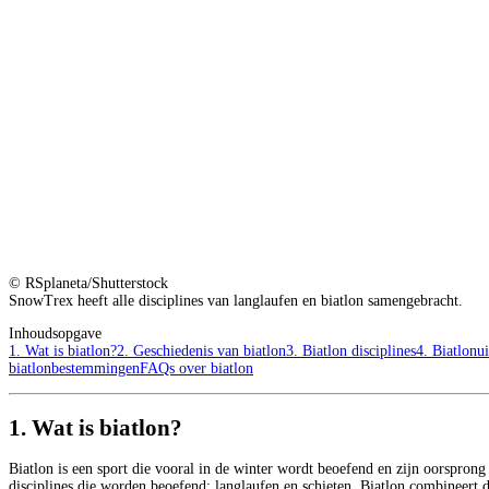
© RSplaneta/Shutterstock
SnowTrex heeft alle disciplines van langlaufen en biatlon samengebracht.
Inhoudsopgave
1. Wat is biatlon?
2. Geschiedenis van biatlon
3. Biatlon disciplines
4. Biatlonui
biatlonbestemmingen
FAQs over biatlon
1. Wat is biatlon?
Biatlon is een sport die vooral in de winter wordt beoefend en zijn oorsprong 
disciplines die worden beoefend: langlaufen en schieten. Biatlon combineert d