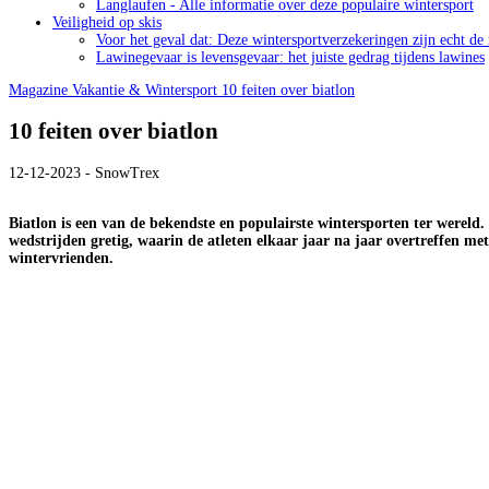
Langlaufen - Alle informatie over deze populaire wintersport
Veiligheid op skis
Voor het geval dat: Deze wintersportverzekeringen zijn echt de
Lawinegevaar is levensgevaar: het juiste gedrag tijdens lawines
Magazine
Vakantie & Wintersport
10 feiten over biatlon
10 feiten over biatlon
12-12-2023 - SnowTrex
Biatlon is een van de bekendste en populairste wintersporten ter wereld.
wedstrijden gretig, waarin de atleten elkaar jaar na jaar overtreffen met
wintervrienden.