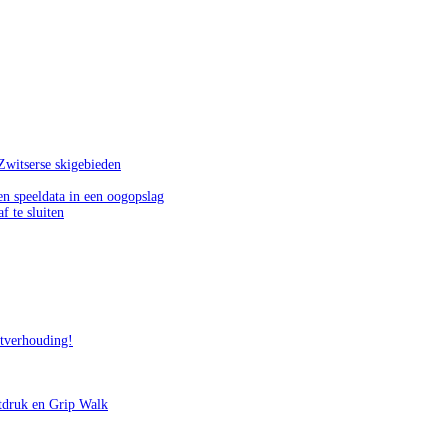
Zwitserse skigebieden
n speeldata in een oogopslag
f te sluiten
itverhouding!
tdruk en Grip Walk