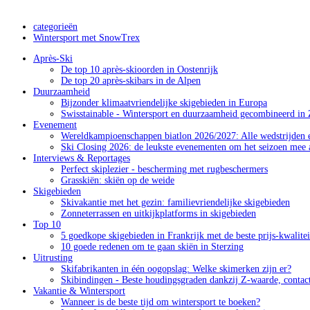
categorieën
Wintersport met SnowTrex
Après-Ski
De top 10 après-skioorden in Oostenrijk
De top 20 après-skibars in de Alpen
Duurzaamheid
Bijzonder klimaatvriendelijke skigebieden in Europa
Swisstainable - Wintersport en duurzaamheid gecombineerd in 
Evenement
Wereldkampioenschappen biatlon 2026/2027: Alle wedstrijden e
Ski Closing 2026: de leukste evenementen om het seizoen mee a
Interviews & Reportages
Perfect skiplezier - bescherming met rugbeschermers
Grasskiën: skiën op de weide
Skigebieden
Skivakantie met het gezin: familievriendelijke skigebieden
Zonneterrassen en uitkijkplatforms in skigebieden
Top 10
5 goedkope skigebieden in Frankrijk met de beste prijs-kwalite
10 goede redenen om te gaan skiën in Sterzing
Uitrusting
Skifabrikanten in één oogopslag: Welke skimerken zijn er?
Skibindingen - Beste houdingsgraden dankzij Z-waarde, contac
Vakantie & Wintersport
Wanneer is de beste tijd om wintersport te boeken?