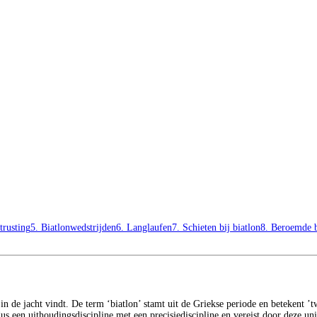
trusting
5. Biatlonwedstrijden
6. Langlaufen
7. Schieten bij biatlon
8. Beroemde b
in de jacht vindt. De term ‘biatlon’ stamt uit de Griekse periode en betekent ’tw
us een uithoudingsdiscipline met een precisiediscipline en vereist door deze un