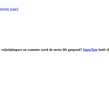
 moeite waard
vrijetijdssport en wanneer werd de eerste lift geopend?
SnowTrex
heeft d