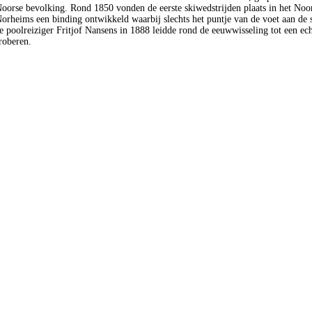
e Noorse bevolking. Rond 1850 vonden de eerste skiwedstrijden plaats in het No
orheims een binding ontwikkeld waarbij slechts het puntje van de voet aan de s
poolreiziger Fritjof Nansens in 1888 leidde rond de eeuwwisseling tot een ec
roberen.