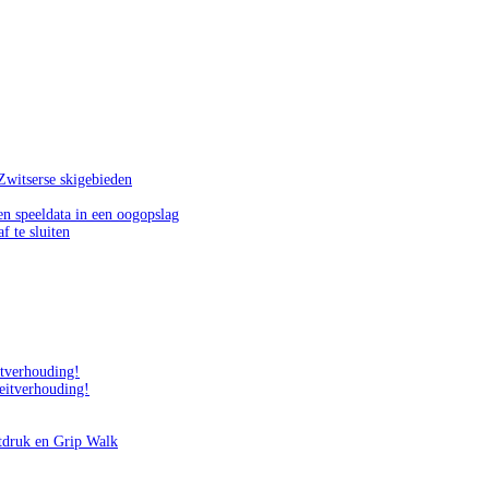
Zwitserse skigebieden
n speeldata in een oogopslag
f te sluiten
itverhouding!
teitverhouding!
tdruk en Grip Walk