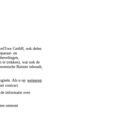
ravelTrex GmbH, ook delen
pparaat- en
nbevelingen,
 te trekken), wat ook de
conomische Ruimte inhoudt,
logieën. Als u op
weigeren
het contract.
 de informatie over
ten omtrent