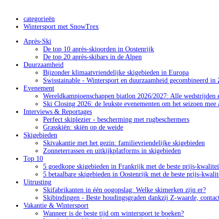
categorieën
Wintersport met SnowTrex
Après-Ski
De top 10 après-skioorden in Oostenrijk
De top 20 après-skibars in de Alpen
Duurzaamheid
Bijzonder klimaatvriendelijke skigebieden in Europa
Swisstainable - Wintersport en duurzaamheid gecombineerd in 
Evenement
Wereldkampioenschappen biatlon 2026/2027: Alle wedstrijden e
Ski Closing 2026: de leukste evenementen om het seizoen mee a
Interviews & Reportages
Perfect skiplezier - bescherming met rugbeschermers
Grasskiën: skiën op de weide
Skigebieden
Skivakantie met het gezin: familievriendelijke skigebieden
Zonneterrassen en uitkijkplatforms in skigebieden
Top 10
5 goedkope skigebieden in Frankrijk met de beste prijs-kwalite
5 betaalbare skigebieden in Oostenrijk met de beste prijs-kwali
Uitrusting
Skifabrikanten in één oogopslag: Welke skimerken zijn er?
Skibindingen - Beste houdingsgraden dankzij Z-waarde, contac
Vakantie & Wintersport
Wanneer is de beste tijd om wintersport te boeken?