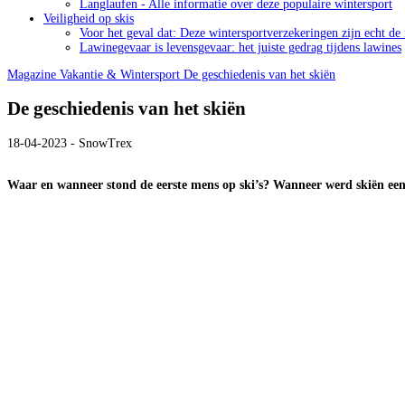
Langlaufen - Alle informatie over deze populaire wintersport
Veiligheid op skis
Voor het geval dat: Deze wintersportverzekeringen zijn echt de
Lawinegevaar is levensgevaar: het juiste gedrag tijdens lawines
Magazine
Vakantie & Wintersport
De geschiedenis van het skiën
De geschiedenis van het skiën
18-04-2023 - SnowTrex
Waar en wanneer stond de eerste mens op ski’s? Wanneer werd skiën een 