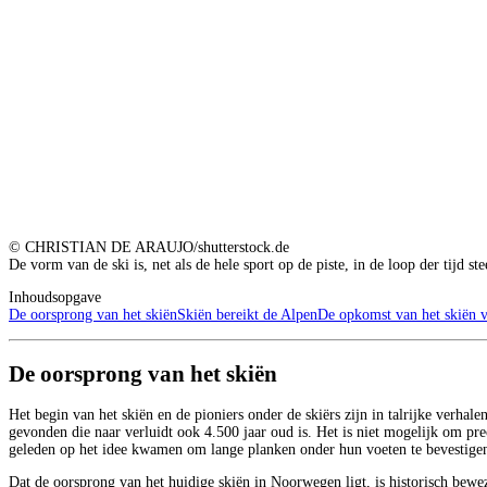
© CHRISTIAN DE ARAUJO/shutterstock.de
De vorm van de ski is, net als de hele sport op de piste, in de loop der tijd s
Inhoudsopgave
De oorsprong van het skiën
Skiën bereikt de Alpen
De opkomst van het skiën 
De oorsprong van het skiën
Het begin van het skiën en de pioniers onder de skiërs zijn in talrijke verha
gevonden die naar verluidt ook 4.500 jaar oud is. Het is niet mogelijk om pr
geleden op het idee kwamen om lange planken onder hun voeten te bevestigen
Dat de oorsprong van het huidige skiën in Noorwegen ligt, is historisch bewez