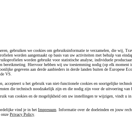
seren, gebruiken we cookies om gebruiksinformatie te verzamelen, die wij, T
rofielen worden aangemaakt op basis van uw activiteiten met behulp van einda
uiksprofielen worden gebruikt voor statistische analyse, individuele productaa
 en bereikmeting. Hiervoor hebben wij uw toestemming nodig (op elk moment in
oonlijke gegevens aan derde aanbieders in derde landen buiten de Europese E
 de VS.
n, accepteert u het gebruik van niet-functionele cookies en soortgelijke techno
ensten die technisch noodzakelijk zijn en die nodig zijn voor de uitvoering van 
ruik van cookies en de mogelijkheid om uw instellingen te wijzigen, vindt u in
rdelijke vind je in het
Impressum
. Informatie over de doeleinden en jouw rech
e onze
Privacy Policy
.