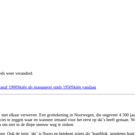
teeds weer veranderd.
vanaf 1900
Skiën als massasport sinds 1950
Skiën vandaag
len met elkaar verweven. Een grottekening in Noorwegen, die ongeveer 4.500 jaa
ecies te zeggen waar en wanneer iemand voor het eerst op ski’s heeft gestaan. 
 om niet in de diepe sneeuw weg te zinken.
en. Ook de term ‘ski’ is Noors en betekent zoiets als ‘houtblok, gespleten hout