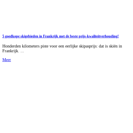
5 goedkope skigebieden in Frankrijk met de beste prijs-kwaliteitverhouding!
Honderden kilometers piste voor een eerlijke skipasprijs: dat is skiën in
Frankrijk. ...
Meer