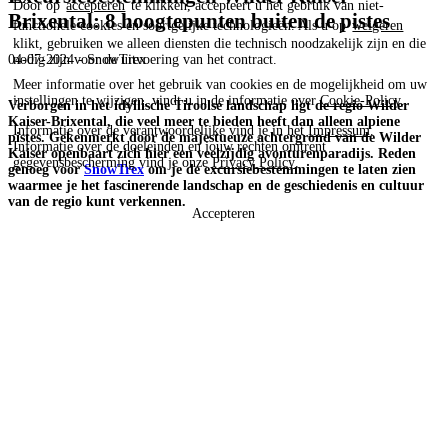
Door op
accepteren
te klikken, accepteert u het gebruik van niet-
Brixental: 8 hoogtepunten buiten de pistes
functionele cookies en soortgelijke technologieën. Als u op
weigeren
klikt, gebruiken we alleen diensten die technisch noodzakelijk zijn en die
04-07-2024 - SnowTrex
nodig zijn voor de uitvoering van het contract.
Meer informatie over het gebruik van cookies en de mogelijkheid om uw
instellingen te wijzigen, vindt u in de informatie over
Cookie-Policy
.
Verborgen in het idyllische Tiroolse landschap ligt de regio Wilder
Kaiser-Brixental, die veel meer te bieden heeft dan alleen alpiene
Informatie over de verantwoordelijke vind je in het
Impressum
.
pistes. Gekenmerkt door de majestueuze achtergrond van de Wilder
Informatie over de doeleinden en jouw rechten omtrent
Kaiser openbaart zich hier een veelzijdig avonturenparadijs. Reden
gegevensbescherming vind je onze
Privacy Policy
.
genoeg voor
SnowTrex
om je de excursiebestemmingen te laten zien
waarmee je het fascinerende landschap en de geschiedenis en cultuur
van de regio kunt verkennen.
Accepteren