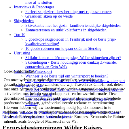
mee af te sluiten
Interviews & Reportages
Perfect skiplezier - bescherming met rugbeschermers
Grasskiën: skiën op de weide
Skigebieden
Skivakantie met het gezin: familievriendelijke skigebieden
Zonneterrassen en uitkijkplatforms in skigebieden
Top 10
5 goedkope skigebieden in Frankrijk met de beste prijs-
kwaliteitverhouding!
10 goede redenen om te gaan skiën in Sterzing
Uitrusting
Skifabrikanten in één oogopslag: Welke skimerken zijn er?
Skibindingen - Beste houdingsgraden dankzij Z-waarde,
contactdruk en Grip Walk
Cookie-informatie
Vakantie & Wintersport
Wanneer is de beste tijd om wintersport te boeken?
Om onze website te optimaliseren, gebruiken we cookies om
Langlaufen - Alle informatie over deze populaire wintersport
gebruiksinformatie te verzamelen, die wij, TravelTrex GmbH, ook delen
Veiligheid op skis
met onze partners. Gebruiksprofielen worden aangemaakt op basis van uw
Voor het geval dat: Deze wintersportverzekeringen zijn echt
activiteiten met behulp van eindapparaat- en browserinformatie. Deze
de moeite waard
gebruiksprofielen worden gebruikt voor statistische analyse, individuele
Lawinegevaar is levensgevaar: het juiste gedrag tijdens
productaanbevelingen, geïndividualiseerde reclame en bereikmeting.
lawines
Hiervoor hebben wij uw toestemming nodig (op elk moment in te
trekken), wat ook de overdracht van bepaalde persoonlijke gegevens aan
Magazine
Vakantie & Wintersport
Excursiebestemmingen Wilder Kaiser-
derde aanbieders in derde landen buiten de Europese Economische Ruimte
Brixental: 8 hoogtepunten buiten de pistes
inhoudt, zoals Google of Microsoft in de VS.
Excursiebestemmingen Wilder Kaiser-