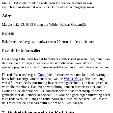
Met 4,5 kilometer biedt de rodelbaan voldoende afstand en een
verlichtingssysteem dat ook ’s nachts rodelplezier mogelijk maakt.
Adres:
Marchstraße 53, 6353 Going am Wilden Kaiser, Oostenrijk
Prijzen:
Enkele reis Astbergbaan: volwassenen 20 euro, kinderen 10 euro
Praktische informatie:
De Astberg kabelbaan brengt bezoekers comfortabel naar het beginpunt van
de rodelbaan. Er zijn zowel dag- als avondtarieven voor deze rit, met
speciale prijzen voor het huren van rodelbanen en huttenpret-evenementen.
De rodelbaan Astberg in
Going
biedt bezoekers een unieke rodelervaring in
het schilderachtige winterlandschap van de
Wilder Kaiser
. Met een lengte
van 4,5 km en deels kunstmatig besneeuwde gedeelten is de baan geschikt
voor alle rodelfans. Dankzij de verlichting kunnen bezoekers hier ook ’s
avonds op de slee stappen. De comfortabele rit naar het startpunt wordt
gemaakt met de Astberg kabelbaan. En voor wie geen eigen uitrusting heeft,
is er rodelverhuur. Langs de route nodigen hutten als het Jezz Alm Resort,
de Treichlhof en de Koasahüttn uit om te blijven hangen.
7. Wekelijkse markt in Kufstein