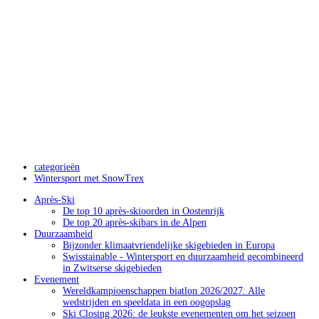
categorieën
Wintersport met SnowTrex
Après-Ski
De top 10 après-skioorden in Oostenrijk
De top 20 après-skibars in de Alpen
Duurzaamheid
Bijzonder klimaatvriendelijke skigebieden in Europa
Swisstainable - Wintersport en duurzaamheid gecombineerd
in Zwitserse skigebieden
Evenement
Wereldkampioenschappen biatlon 2026/2027: Alle
wedstrijden en speeldata in een oogopslag
Ski Closing 2026: de leukste evenementen om het seizoen