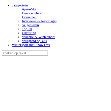
categorieën
Après-Ski
Duurzaamheid
Evenement
Interviews & Reportages
Skigebieden
Top 10
Uitrusting
Vakantie & Wintersport
Veiligheid op skis
Wintersport met SnowTrex