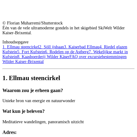
© Florian Muharremi/Shutterstock
Één van de vele ultramoderne gondels in het skigebied SkiWelt Wilder
Kaiser-Brixental.
Inhoudsopgave
1. Ellmau steencirkel
2. Söll ijsbaan
3. Kaiserbad Ellmau
4. Riedel glazen
Kufstein
5. Fort Kufstein
6. Rodelen op de Astberg
7. Wekelijkse markt in
Kufstein
8. Kaasboerderij Wilder Käser
FAQ over excursiebestemmingen
Wilder Kaiser-Brixental
1. Ellmau steencirkel
Waarom zou je erheen gaan?
Unieke bron van energie en natuurwonder
Wat kun je beleven?
Meditatieve wandelingen, panoramisch uitzicht
Adres: