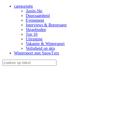
categorieën
Après-Ski
Duurzaamheid
Evenement
Interviews & Reportages
Skigebieden
Top 10
Uitrusting
Vakantie & Wintersport
Veiligheid op skis
Wintersport met SnowTrex