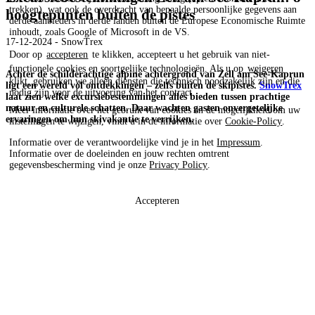
trekken), wat ook de overdracht van bepaalde persoonlijke gegevens aan
hoogtepunten buiten de pistes
derde aanbieders in derde landen buiten de Europese Economische Ruimte
inhoudt, zoals Google of Microsoft in de VS.
17-12-2024 - SnowTrex
Door op
accepteren
te klikken, accepteert u het gebruik van niet-
functionele cookies en soortgelijke technologieën. Als u op
weigeren
Achter de schilderachtige alpine achtergrond van Zell am See-Kaprun
klikt, gebruiken we alleen diensten die technisch noodzakelijk zijn en die
ligt een wereld vol ontdekkingen – zelfs buiten de skipistes.
SnowTrex
nodig zijn voor de uitvoering van het contract.
laat zien welke excursiebestemmingen alles bieden tussen prachtige
natuur en culturele schatten. Daar wachten gasten onvergetelijke
Meer informatie over het gebruik van cookies en de mogelijkheid om uw
ervaringen om hun skivakantie te verrijken.
instellingen te wijzigen, vindt u in de informatie over
Cookie-Policy
.
Informatie over de verantwoordelijke vind je in het
Impressum
.
Informatie over de doeleinden en jouw rechten omtrent
gegevensbescherming vind je onze
Privacy Policy
.
Accepteren