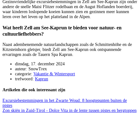
Gezinsvriendelijke excursiebestemmingen in Zell am See-Kaprun zijn onder
andere de snelle Maisi Flitzer rodelbaan en de Augut Hoflanden boerderij,
waar kinderen loslopende koeien kunnen zien en gezinnen meer kunnen
leren over het leven op het platteland in de Alpen.
Wat heeft Zell am See-Kaprun te bieden voor natuur- en
cultuurliefhebbers?
Naast adembenemende natuurlandschappen zoals de Schmittenhöhe en de
Kitzsteinhorn gletsjer, biedt Zell am See-Kaprun ook ontspannende
ervaringen zoals de Tauern Spa Kaprun.
dinsdag, 17. december 2024
auteur: SnowTrex
categorie:
Vakantie & Wintersport
trefwoord:
Kaprun
Artikelen die ook interessant zijn
Excursiebestemmingen in het Zwarte Woud: 8 hoogtepunten buiten de
pistes
Zon skiën in Zuid-Tirol - Dolce Vita in de lente tussen pistes en bergtoppen