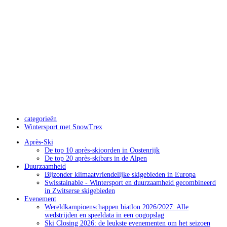
categorieën
Wintersport met SnowTrex
Après-Ski
De top 10 après-skioorden in Oostenrijk
De top 20 après-skibars in de Alpen
Duurzaamheid
Bijzonder klimaatvriendelijke skigebieden in Europa
Swisstainable - Wintersport en duurzaamheid gecombineerd
in Zwitserse skigebieden
Evenement
Wereldkampioenschappen biatlon 2026/2027: Alle
wedstrijden en speeldata in een oogopslag
Ski Closing 2026: de leukste evenementen om het seizoen