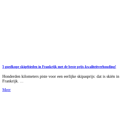
5 goedkope skigebieden in Frankrijk met de beste prijs-kwaliteitverhouding!
Honderden kilometers piste voor een eerlijke skipasprijs: dat is skiën in
Frankrijk. ...
Meer