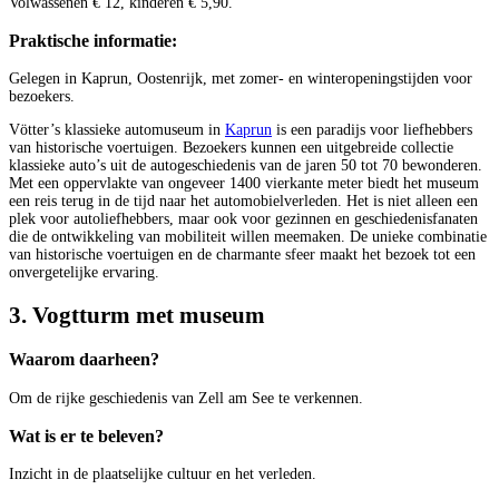
Volwassenen € 12, kinderen € 5,90.
Praktische informatie:
Gelegen in Kaprun, Oostenrijk, met zomer- en winteropeningstijden voor
bezoekers.
Vötter’s klassieke automuseum in
Kaprun
is een paradijs voor liefhebbers
van historische voertuigen. Bezoekers kunnen een uitgebreide collectie
klassieke auto’s uit de autogeschiedenis van de jaren 50 tot 70 bewonderen.
Met een oppervlakte van ongeveer 1400 vierkante meter biedt het museum
een reis terug in de tijd naar het automobielverleden. Het is niet alleen een
plek voor autoliefhebbers, maar ook voor gezinnen en geschiedenisfanaten
die de ontwikkeling van mobiliteit willen meemaken. De unieke combinatie
van historische voertuigen en de charmante sfeer maakt het bezoek tot een
onvergetelijke ervaring.
3. Vogtturm met museum
Waarom daarheen?
Om de rijke geschiedenis van Zell am See te verkennen.
Wat is er te beleven?
Inzicht in de plaatselijke cultuur en het verleden.