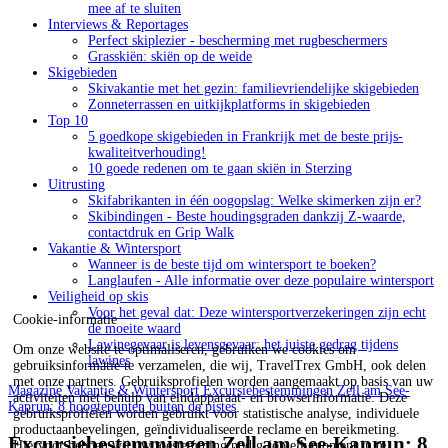
mee af te sluiten
Interviews & Reportages
Perfect skiplezier - bescherming met rugbeschermers
Grasskiën: skiën op de weide
Skigebieden
Skivakantie met het gezin: familievriendelijke skigebieden
Zonneterrassen en uitkijkplatforms in skigebieden
Top 10
5 goedkope skigebieden in Frankrijk met de beste prijs-
kwaliteitverhouding!
10 goede redenen om te gaan skiën in Sterzing
Uitrusting
Skifabrikanten in één oogopslag: Welke skimerken zijn er?
Skibindingen - Beste houdingsgraden dankzij Z-waarde,
contactdruk en Grip Walk
Vakantie & Wintersport
Wanneer is de beste tijd om wintersport te boeken?
Langlaufen - Alle informatie over deze populaire wintersport
Veiligheid op skis
Voor het geval dat: Deze wintersportverzekeringen zijn echt
Cookie-informatie
de moeite waard
Lawinegevaar is levensgevaar: het juiste gedrag tijdens
Om onze website te optimaliseren, gebruiken we cookies om
lawines
gebruiksinformatie te verzamelen, die wij, TravelTrex GmbH, ook delen
met onze partners. Gebruiksprofielen worden aangemaakt op basis van uw
Magazine
Vakantie & Wintersport
Excursiebestemmingen Zell am See-
activiteiten met behulp van eindapparaat- en browserinformatie. Deze
Kaprun: 8 hoogtepunten buiten de pistes
gebruiksprofielen worden gebruikt voor statistische analyse, individuele
productaanbevelingen, geïndividualiseerde reclame en bereikmeting.
Excursiebestemmingen Zell am See-Kaprun: 8
Hiervoor hebben wij uw toestemming nodig (op elk moment in te