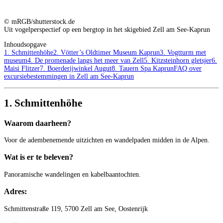
© mRGB/shutterstock.de
Uit vogelperspectief op een bergtop in het skigebied Zell am See-Kaprun
Inhoudsopgave
1. Schmittenhöhe
2. Vötter’s Oldtimer Museum Kaprun
3. Vogtturm met
museum
4. De promenade langs het meer van Zell
5. Kitzsteinhorn gletsjer
6.
Maisi Flitzer
7. Boerderijwinkel Augut
8. Tauern Spa Kaprun
FAQ over
excursiebestemmingen in Zell am See-Kaprun
1. Schmittenhöhe
Waarom daarheen?
Voor de adembenemende uitzichten en wandelpaden midden in de Alpen.
Wat is er te beleven?
Panoramische wandelingen en kabelbaantochten.
Adres:
Schmittenstraße 119, 5700 Zell am See, Oostenrijk