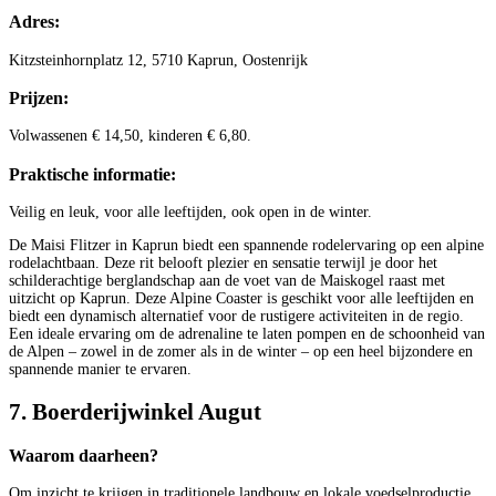
Adres:
Kitzsteinhornplatz 12, 5710 Kaprun, Oostenrijk
Prijzen:
Volwassenen € 14,50, kinderen € 6,80.
Praktische informatie:
Veilig en leuk, voor alle leeftijden, ook open in de winter.
De Maisi Flitzer in Kaprun biedt een spannende rodelervaring op een alpine
rodelachtbaan. Deze rit belooft plezier en sensatie terwijl je door het
schilderachtige berglandschap aan de voet van de Maiskogel raast met
uitzicht op Kaprun. Deze Alpine Coaster is geschikt voor alle leeftijden en
biedt een dynamisch alternatief voor de rustigere activiteiten in de regio.
Een ideale ervaring om de adrenaline te laten pompen en de schoonheid van
de Alpen – zowel in de zomer als in de winter – op een heel bijzondere en
spannende manier te ervaren.
7. Boerderijwinkel Augut
Waarom daarheen?
Om inzicht te krijgen in traditionele landbouw en lokale voedselproductie.