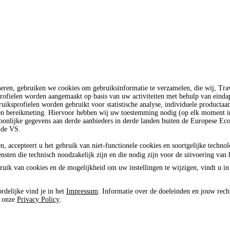
seren, gebruiken we cookies om gebruiksinformatie te verzamelen, die wij, T
rofielen worden aangemaakt op basis van uw activiteiten met behulp van einda
uiksprofielen worden gebruikt voor statistische analyse, individuele productaa
 en bereikmeting. Hiervoor hebben wij uw toestemming nodig (op elk moment in
oonlijke gegevens aan derde aanbieders in derde landen buiten de Europese E
 de VS.
n, accepteert u het gebruik van niet-functionele cookies en soortgelijke techno
ensten die technisch noodzakelijk zijn en die nodig zijn voor de uitvoering van 
ruik van cookies en de mogelijkheid om uw instellingen te wijzigen, vindt u in
rdelijke vind je in het
Impressum
. Informatie over de doeleinden en jouw rech
e onze
Privacy Policy
.