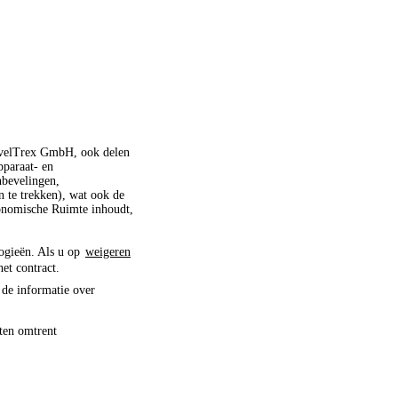
ravelTrex GmbH, ook delen
pparaat- en
nbevelingen,
 te trekken), wat ook de
conomische Ruimte inhoudt,
logieën. Als u op
weigeren
het contract.
 de informatie over
ten omtrent