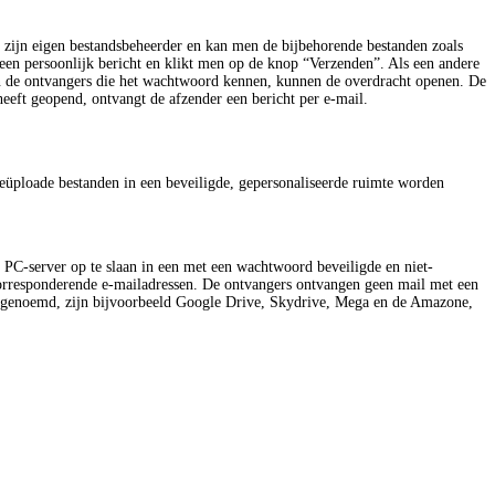
 zijn eigen bestandsbeheerder en kan men de bijbehorende bestanden zoals
el een persoonlijk bericht en klikt men op de knop “Verzenden”. Als een andere
n de ontvangers die het wachtwoord kennen, kunnen de overdracht openen. De
eft geopend, ontvangt de afzender een bericht per e-mail.
e geüploade bestanden in een beveiligde, gepersonaliseerde ruimte worden
 PC-server op te slaan in een met een wachtwoord beveiligde en niet-
 corresponderende e-mailadressen. De ontvangers ontvangen geen mail met een
rs genoemd, zijn bijvoorbeeld Google Drive, Skydrive, Mega en de Amazone,