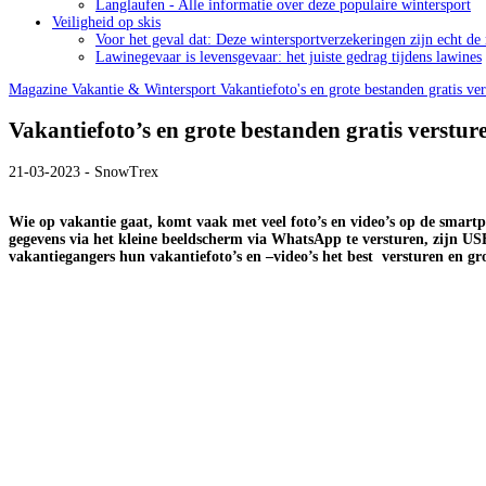
Langlaufen - Alle informatie over deze populaire wintersport
Veiligheid op skis
Voor het geval dat: Deze wintersportverzekeringen zijn echt de
Lawinegevaar is levensgevaar: het juiste gedrag tijdens lawines
Magazine
Vakantie & Wintersport
Vakantiefoto's en grote bestanden gratis ve
Vakantiefoto’s en grote bestanden gratis verstur
21-03-2023 - SnowTrex
Wie op vakantie gaat, komt vaak met veel foto’s en video’s op de smartp
gegevens via het kleine beeldscherm via WhatsApp te versturen, zijn USB-
vakantiegangers hun vakantiefoto’s en –video’s het best versturen en gro