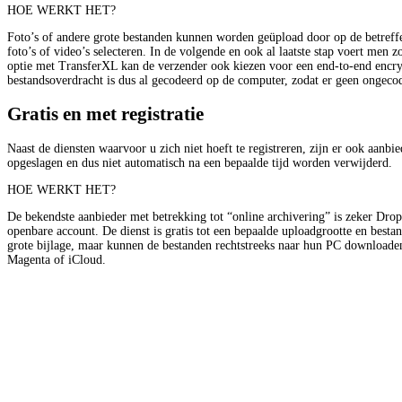
HOE WERKT HET?
Foto’s of andere grote bestanden kunnen worden geüpload door op de betreff
foto’s of video’s selecteren. In de volgende en ook al laatste stap voert men 
optie met TransferXL kan de verzender ook kiezen voor een end-to-end encr
bestandsoverdracht is dus al gecodeerd op de computer, zodat er geen ongeco
Gratis en met registratie
Naast de diensten waarvoor u zich niet hoeft te registreren, zijn er ook aanbi
opgeslagen en dus niet automatisch na een bepaalde tijd worden verwijderd.
HOE WERKT HET?
De bekendste aanbieder met betrekking tot “online archivering” is zeker Dro
openbare account. De dienst is gratis tot een bepaalde uploadgrootte en bes
grote bijlage, maar kunnen de bestanden rechtstreeks naar hun PC downloade
Magenta of iCloud.