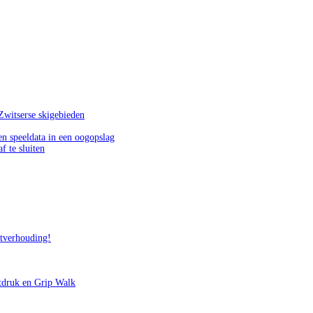
Zwitserse skigebieden
n speeldata in een oogopslag
f te sluiten
itverhouding!
tdruk en Grip Walk