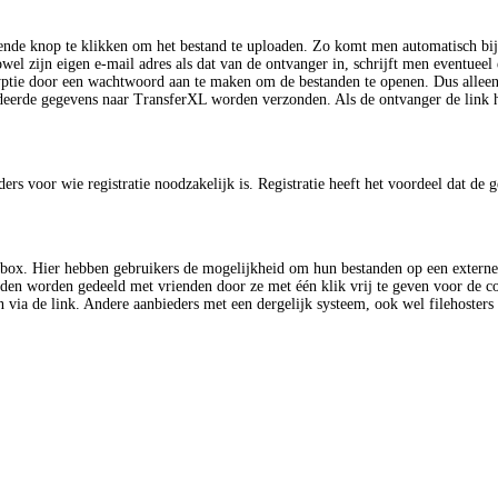
ende knop te klikken om het bestand te uploaden. Zo komt men automatisch bij
zowel zijn eigen e-mail adres als dat van de ontvanger in, schrijft men eventue
yptie door een wachtwoord aan te maken om de bestanden te openen. Dus allee
deerde gegevens naar TransferXL worden verzonden. Als de ontvanger de link he
eders voor wie registratie noodzakelijk is. Registratie heeft het voordeel dat d
pbox. Hier hebben gebruikers de mogelijkheid om hun bestanden op een externe
tanden worden gedeeld met vrienden door ze met één klik vrij te geven voor de
n via de link. Andere aanbieders met een dergelijk systeem, ook wel filehoste