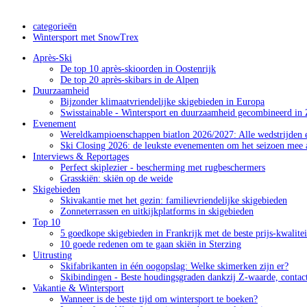
categorieën
Wintersport met SnowTrex
Après-Ski
De top 10 après-skioorden in Oostenrijk
De top 20 après-skibars in de Alpen
Duurzaamheid
Bijzonder klimaatvriendelijke skigebieden in Europa
Swisstainable - Wintersport en duurzaamheid gecombineerd in 
Evenement
Wereldkampioenschappen biatlon 2026/2027: Alle wedstrijden e
Ski Closing 2026: de leukste evenementen om het seizoen mee a
Interviews & Reportages
Perfect skiplezier - bescherming met rugbeschermers
Grasskiën: skiën op de weide
Skigebieden
Skivakantie met het gezin: familievriendelijke skigebieden
Zonneterrassen en uitkijkplatforms in skigebieden
Top 10
5 goedkope skigebieden in Frankrijk met de beste prijs-kwalite
10 goede redenen om te gaan skiën in Sterzing
Uitrusting
Skifabrikanten in één oogopslag: Welke skimerken zijn er?
Skibindingen - Beste houdingsgraden dankzij Z-waarde, contac
Vakantie & Wintersport
Wanneer is de beste tijd om wintersport te boeken?