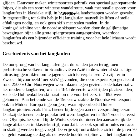
glijden. Daarvoor maken wintersporters gebruik van speciaal geprepareerde
loipes, die als een soort winterse wandelroute, vaak met smalle sporen voor
langlaufers in klassieke stijl, in besneeuwde landschappen worden gewalst.
Accepteren
In tegenstelling tot skiën heb je bij langlaufen nauwelijks liften of steile
afdalingen nodig, en ook geen ski’s met stalen randen. In de
koningsdiscipline van de noordse skisport worden door de gelijkmatige
bewegingen bijna alle grote spiergroepen aangesproken, waardoor
langlaufen als een bijzonder efficiënte training voor het hele lichaam wordt
beschouwd.
Geschiedenis van het langlaufen
De oorsprong van het langlaufen gaat duizenden jaren terug, toen
prehistorische volkeren in Scandinavië en Azië in de winter al ski-achtige
uitrusting gebruikten om te jagen en zich te verplaatsen. Zo zijn er in
Zweden bijvoorbeeld ‘oer-ski’s’ gevonden, die door experts zijn gedateerd
rond 2500 v.Chr. Noorwegen wordt daarentegen gezien als de bakermat van
het moderne langlaufen, waar in 1843 de eerste wedstrijden plaatsvonden,
zoals de Holmenkollen-skimarathon die voor het eerst in 1892 werd
gehouden. Aan het einde van de 19e eeuw raakte de Noordse wintersport
ook in Midden-Europa ingeburgerd, waar bijvoorbeeld Duitse
langlaufpioniers zoals Fritz Breuer bijdroegen aan de verspreiding ervan.
Dankzij de toenemende populariteit werd langlaufen in 1924 voor het eerst
een Olympische sport. Bij de Winterspelen domineerden aanvankelijk de
lange afstanden in klassieke stijl, voordat later ook sprintformules en races
in skating werden toegevoegd. De vrije stijl ontwikkelde zich in de jaren 70
en geldt vandaag de dag als de tweede hoofddiscipline van het langlaufen.