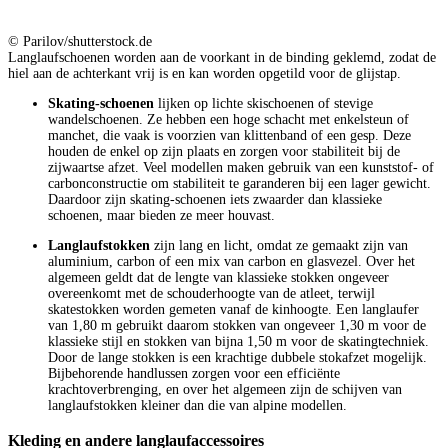
© Parilov/shutterstock.de
Langlaufschoenen worden aan de voorkant in de binding geklemd, zodat de
hiel aan de achterkant vrij is en kan worden opgetild voor de glijstap.
Skating-schoenen
lijken op lichte skischoenen of stevige
wandelschoenen. Ze hebben een hoge schacht met enkelsteun of
manchet, die vaak is voorzien van klittenband of een gesp. Deze
houden de enkel op zijn plaats en zorgen voor stabiliteit bij de
zijwaartse afzet. Veel modellen maken gebruik van een kunststof- of
carbonconstructie om stabiliteit te garanderen bij een lager gewicht.
Daardoor zijn skating-schoenen iets zwaarder dan klassieke
schoenen, maar bieden ze meer houvast.
Langlaufstokken
zijn lang en licht, omdat ze gemaakt zijn van
aluminium, carbon of een mix van carbon en glasvezel. Over het
algemeen geldt dat de lengte van klassieke stokken ongeveer
overeenkomt met de schouderhoogte van de atleet, terwijl
skatestokken worden gemeten vanaf de kinhoogte. Een langlaufer
van 1,80 m gebruikt daarom stokken van ongeveer 1,30 m voor de
klassieke stijl en stokken van bijna 1,50 m voor de skatingtechniek.
Door de lange stokken is een krachtige dubbele stokafzet mogelijk.
Bijbehorende handlussen zorgen voor een efficiënte
krachtoverbrenging, en over het algemeen zijn de schijven van
langlaufstokken kleiner dan die van alpine modellen.
Kleding en andere langlaufaccessoires