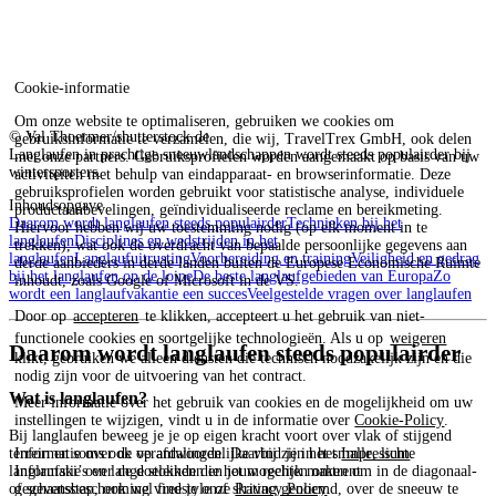
Cookie-informatie
Om onze website te optimaliseren, gebruiken we cookies om
© Val Thoermer/shutterstock.de
gebruiksinformatie te verzamelen, die wij, TravelTrex GmbH, ook delen
Langlaufen in prachtige sneeuwlandschappen wordt steeds populairder bij
met onze partners. Gebruiksprofielen worden aangemaakt op basis van uw
wintersporters.
activiteiten met behulp van eindapparaat- en browserinformatie. Deze
gebruiksprofielen worden gebruikt voor statistische analyse, individuele
Inhoudsopgave
productaanbevelingen, geïndividualiseerde reclame en bereikmeting.
Daarom wordt langlaufen steeds populairder
Technieken bij het
Hiervoor hebben wij uw toestemming nodig (op elk moment in te
langlaufen
Disciplines en wedstrijden in het
trekken), wat ook de overdracht van bepaalde persoonlijke gegevens aan
langlaufen
Langlaufuitrusting
Voorbereiding en training
Veiligheid en gedrag
derde aanbieders in derde landen buiten de Europese Economische Ruimte
bij het langlaufen op de loipe
De beste langlaufgebieden van Europa
Zo
inhoudt, zoals Google of Microsoft in de VS.
wordt een langlaufvakantie een succes
Veelgestelde vragen over langlaufen
Door op
accepteren
te klikken, accepteert u het gebruik van niet-
functionele cookies en soortgelijke technologieën. Als u op
weigeren
Daarom wordt langlaufen steeds populairder
klikt, gebruiken we alleen diensten die technisch noodzakelijk zijn en die
nodig zijn voor de uitvoering van het contract.
Wat is langlaufen?
Meer informatie over het gebruik van cookies en de mogelijkheid om uw
instellingen te wijzigen, vindt u in de informatie over
Cookie-Policy
.
Bij langlaufen beweeg je je op eigen kracht voort over vlak of stijgend
terrein en soms ook op afdalingen. Daarbij zijn het smalle, lichte
Informatie over de verantwoordelijke vind je in het
Impressum
.
langlaufski’s en lange stokken die het mogelijk maken om in de diagonaal-
Informatie over de doeleinden en jouw rechten omtrent
of schaatsstap, ook wel freestyle of skating genoemd, over de sneeuw te
gegevensbescherming vind je onze
Privacy Policy
.