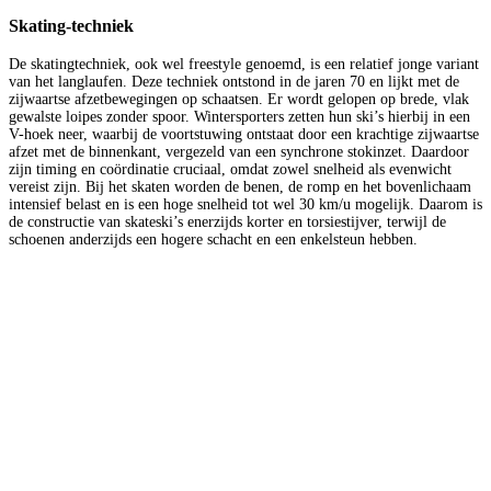
Skating-techniek
De skatingtechniek, ook wel freestyle genoemd, is een relatief jonge variant
van het langlaufen. Deze techniek ontstond in de jaren 70 en lijkt met de
zijwaartse afzetbewegingen op schaatsen. Er wordt gelopen op brede, vlak
gewalste loipes zonder spoor. Wintersporters zetten hun ski’s hierbij in een
V-hoek neer, waarbij de voortstuwing ontstaat door een krachtige zijwaartse
afzet met de binnenkant, vergezeld van een synchrone stokinzet. Daardoor
zijn timing en coördinatie cruciaal, omdat zowel snelheid als evenwicht
vereist zijn. Bij het skaten worden de benen, de romp en het bovenlichaam
intensief belast en is een hoge snelheid tot wel 30 km/u mogelijk. Daarom is
de constructie van skateski’s enerzijds korter en torsiestijver, terwijl de
schoenen anderzijds een hogere schacht en een enkelsteun hebben.