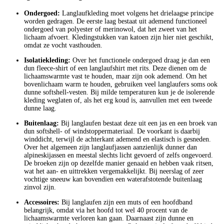
Ondergoed:
Langlaufkleding moet volgens het drielaagse principe
worden gedragen. De eerste laag bestaat uit ademend functioneel
ondergoed van polyester of merinowol, dat het zweet van het
lichaam afvoert. Kledingstukken van katoen zijn hier niet geschikt,
omdat ze vocht vasthouden.
Isolatiekleding:
Over het functionele ondergoed draag je dan een
dun fleece-shirt of een langlaufshirt met rits. Deze dienen om de
lichaamswarmte vast te houden, maar zijn ook ademend. Om het
bovenlichaam warm te houden, gebruiken veel langlaufers soms ook
dunne softshell-vesten. Bij milde temperaturen kun je de isolerende
kleding weglaten of, als het erg koud is, aanvullen met een tweede
dunne laag.
Buitenlaag:
Bij langlaufen bestaat deze uit een jas en een broek van
dun softshell- of windstoppermateriaal. De voorkant is daarbij
winddicht, terwijl de achterkant ademend en elastisch is gesneden.
Over het algemeen zijn langlaufjassen aanzienlijk dunner dan
alpineskijassen en meestal slechts licht gevoerd of zelfs ongevoerd.
De broeken zijn op dezelfde manier genaaid en hebben vaak ritsen,
wat het aan- en uittrekken vergemakkelijkt. Bij neerslag of zeer
vochtige sneeuw kan bovendien een waterafstotende buitenlaag
zinvol zijn.
Accessoires:
Bij langlaufen zijn een muts of een hoofdband
belangrijk, omdat via het hoofd tot wel 40 procent van de
lichaamswarmte verloren kan gaan. Daarnaast zijn dunne en