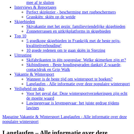
mee af te sluiten
Interviews & Reportages
Perfect skiplezier - bescherming met rugbeschermers
Grasskiën: skiën op de weide
Skigebieden
Skivakantie met het gezin: familievriendelijke skigebieden
Zonneterrassen en uitkijkplatforms in skigebieden
Top 10
5 goedkope skigebieden in Frankrijk met de beste prijs-
kwaliteitverhouding!
10 goede redenen om te gaan skiën in Sterzing
Uitrusting
Skifabrikanten in één oogopslag: Welke skimerken zijn er?
Skibindingen - Beste houdingsgraden dankzij Z-waarde,
contactdruk en Grip Walk
Vakantie & Wintersport
Wanneer is de beste tijd om wintersport te boeken?
Langlaufen - Alle informatie over deze populaire wintersport
Veiligheid op skis
Voor het geval dat: Deze wintersportverzekeringen zijn echt
de moeite waard
Lawinegevaar is levensgevaar: het juiste gedrag tijdens
lawines
Magazine
Vakantie & Wintersport
Langlaufen - Alle informatie over deze
populaire wintersport
Langlaufen – Alle informatie over deze