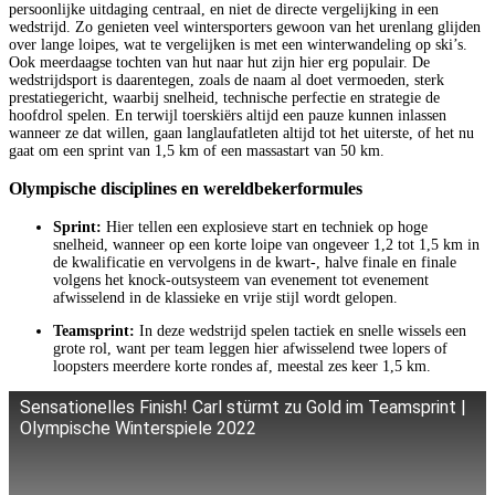
persoonlijke uitdaging centraal, en niet de directe vergelijking in een
wedstrijd. Zo genieten veel wintersporters gewoon van het urenlang glijden
over lange loipes, wat te vergelijken is met een winterwandeling op ski’s.
Ook meerdaagse tochten van hut naar hut zijn hier erg populair. De
wedstrijdsport is daarentegen, zoals de naam al doet vermoeden, sterk
prestatiegericht, waarbij snelheid, technische perfectie en strategie de
hoofdrol spelen. En terwijl toerskiërs altijd een pauze kunnen inlassen
wanneer ze dat willen, gaan langlaufatleten altijd tot het uiterste, of het nu
gaat om een sprint van 1,5 km of een massastart van 50 km.
Olympische disciplines en wereldbekerformules
Sprint:
Hier tellen een explosieve start en techniek op hoge
snelheid, wanneer op een korte loipe van ongeveer 1,2 tot 1,5 km in
de kwalificatie en vervolgens in de kwart-, halve finale en finale
volgens het knock-outsysteem van evenement tot evenement
afwisselend in de klassieke en vrije stijl wordt gelopen.
Teamsprint:
In deze wedstrijd spelen tactiek en snelle wissels een
grote rol, want per team leggen hier afwisselend twee lopers of
loopsters meerdere korte rondes af, meestal zes keer 1,5 km.
Sensationelles Finish! Carl stürmt zu Gold im Teamsprint |
Olympische Winterspiele 2022