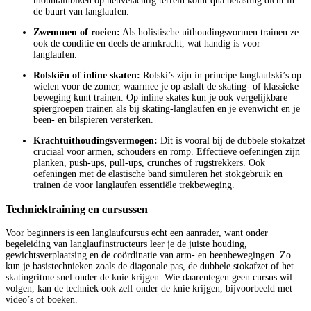
mountainbiken op heuvelachtig terrein komt qua belasting dicht in
de buurt van langlaufen.
Zwemmen of roeien:
Als holistische uithoudingsvormen trainen ze
ook de conditie en deels de armkracht, wat handig is voor
langlaufen.
Rolskiën of inline skaten:
Rolski’s zijn in principe langlaufski’s op
wielen voor de zomer, waarmee je op asfalt de skating- of klassieke
beweging kunt trainen. Op inline skates kun je ook vergelijkbare
spiergroepen trainen als bij skating-langlaufen en je evenwicht en je
been- en bilspieren versterken.
Krachtuithoudingsvermogen:
Dit is vooral bij de dubbele stokafzet
cruciaal voor armen, schouders en romp. Effectieve oefeningen zijn
planken, push-ups, pull-ups, crunches of rugstrekkers. Ook
oefeningen met de elastische band simuleren het stokgebruik en
trainen de voor langlaufen essentiële trekbeweging.
Techniektraining en cursussen
Voor beginners is een langlaufcursus echt een aanrader, want onder
begeleiding van langlaufinstructeurs leer je de juiste houding,
gewichtsverplaatsing en de coördinatie van arm- en beenbewegingen. Zo
kun je basistechnieken zoals de diagonale pas, de dubbele stokafzet of het
skatingritme snel onder de knie krijgen. Wie daarentegen geen cursus wil
volgen, kan de techniek ook zelf onder de knie krijgen, bijvoorbeeld met
video’s of boeken.