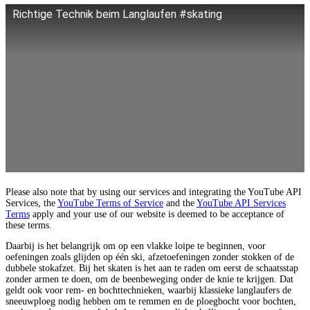
Richtige Technik beim Langlaufen #skating
Please also note that by using our services and integrating the YouTube API
Services, the
YouTube Terms of Service
and the
YouTube API Services
Terms
apply and your use of our website is deemed to be acceptance of
these terms.
Daarbij is het belangrijk om op een vlakke loipe te beginnen, voor
oefeningen zoals glijden op één ski, afzetoefeningen zonder stokken of de
dubbele stokafzet. Bij het skaten is het aan te raden om eerst de schaatsstap
zonder armen te doen, om de beenbeweging onder de knie te krijgen. Dat
geldt ook voor rem- en bochttechnieken, waarbij klassieke langlaufers de
sneeuwploeg nodig hebben om te remmen en de ploegbocht voor bochten,