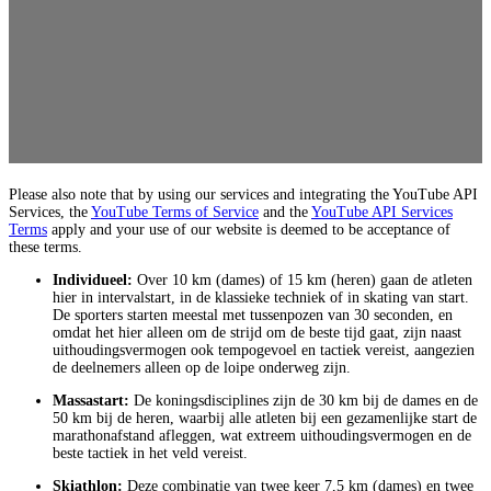
Please also note that by using our services and integrating the YouTube API
Services, the
YouTube Terms of Service
and the
YouTube API Services
Terms
apply and your use of our website is deemed to be acceptance of
these terms.
Individueel:
Over 10 km (dames) of 15 km (heren) gaan de atleten
hier in intervalstart, in de klassieke techniek of in skating van start.
De sporters starten meestal met tussenpozen van 30 seconden, en
omdat het hier alleen om de strijd om de beste tijd gaat, zijn naast
uithoudingsvermogen ook tempogevoel en tactiek vereist, aangezien
de deelnemers alleen op de loipe onderweg zijn.
Massastart:
De koningsdisciplines zijn de 30 km bij de dames en de
50 km bij de heren, waarbij alle atleten bij een gezamenlijke start de
marathonafstand afleggen, wat extreem uithoudingsvermogen en de
beste tactiek in het veld vereist.
Skiathlon:
Deze combinatie van twee keer 7,5 km (dames) en twee