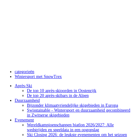
categorieën
Wintersport met SnowTrex
Après-Ski
De top 10 après-skioorden in Oostenrijk
De top 20 après-skibars in de Alpen
Duurzaamheid
Bijzonder klimaatvriendelijke skigebieden in Europa
Swisstainable - Wintersport en duurzaamheid gecombineerd
in Zwitserse skigebieden
Evenement
Wereldkampioenschappen biatlon 2026/2027: Alle
wedstrijden en speeldata in een oogopslag
Ski Closing 2026: de leukste evenementen om het seizoen