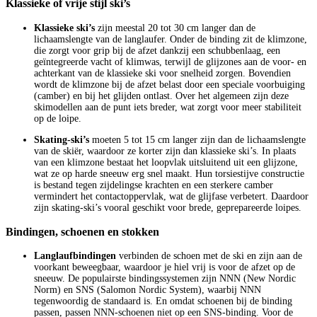
Klassieke of vrije stijl ski’s
Klassieke ski’s
zijn meestal 20 tot 30 cm langer dan de
lichaamslengte van de langlaufer. Onder de binding zit de klimzone,
die zorgt voor grip bij de afzet dankzij een schubbenlaag, een
geïntegreerde vacht of klimwas, terwijl de glijzones aan de voor- en
achterkant van de klassieke ski voor snelheid zorgen. Bovendien
wordt de klimzone bij de afzet belast door een speciale voorbuiging
(camber) en bij het glijden ontlast. Over het algemeen zijn deze
skimodellen aan de punt iets breder, wat zorgt voor meer stabiliteit
op de loipe.
Skating-ski’s
moeten 5 tot 15 cm langer zijn dan de lichaamslengte
van de skiër, waardoor ze korter zijn dan klassieke ski’s. In plaats
van een klimzone bestaat het loopvlak uitsluitend uit een glijzone,
wat ze op harde sneeuw erg snel maakt. Hun torsiestijve constructie
is bestand tegen zijdelingse krachten en een sterkere camber
vermindert het contactoppervlak, wat de glijfase verbetert. Daardoor
zijn skating-ski’s vooral geschikt voor brede, geprepareerde loipes.
Bindingen, schoenen en stokken
Langlaufbindingen
verbinden de schoen met de ski en zijn aan de
voorkant beweegbaar, waardoor je hiel vrij is voor de afzet op de
sneeuw. De populairste bindingssystemen zijn NNN (New Nordic
Norm) en SNS (Salomon Nordic System), waarbij NNN
tegenwoordig de standaard is. En omdat schoenen bij de binding
passen, passen NNN-schoenen niet op een SNS-binding. Voor de