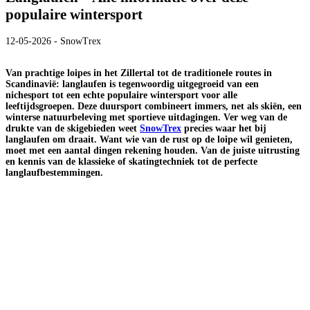
populaire wintersport
12-05-2026 - SnowTrex
Van prachtige loipes in het Zillertal tot de traditionele routes in
Scandinavië: langlaufen is tegenwoordig uitgegroeid van een
nichesport tot een echte populaire wintersport voor alle
leeftijdsgroepen. Deze duursport combineert immers, net als skiën, een
winterse natuurbeleving met sportieve uitdagingen. Ver weg van de
drukte van de skigebieden weet
SnowTrex
precies waar het bij
langlaufen om draait. Want wie van de rust op de loipe wil genieten,
moet met een aantal dingen rekening houden. Van de juiste uitrusting
en kennis van de klassieke of skatingtechniek tot de perfecte
langlaufbestemmingen.