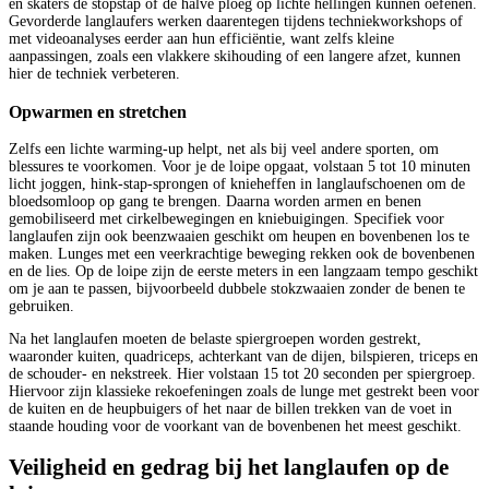
en skaters de stopstap of de halve ploeg op lichte hellingen kunnen oefenen.
Gevorderde langlaufers werken daarentegen tijdens techniekworkshops of
met videoanalyses eerder aan hun efficiëntie, want zelfs kleine
aanpassingen, zoals een vlakkere skihouding of een langere afzet, kunnen
hier de techniek verbeteren.
Opwarmen en stretchen
Zelfs een lichte warming-up helpt, net als bij veel andere sporten, om
blessures te voorkomen. Voor je de loipe opgaat, volstaan 5 tot 10 minuten
licht joggen, hink-stap-sprongen of knieheffen in langlaufschoenen om de
bloedsomloop op gang te brengen. Daarna worden armen en benen
gemobiliseerd met cirkelbewegingen en kniebuigingen. Specifiek voor
langlaufen zijn ook beenzwaaien geschikt om heupen en bovenbenen los te
maken. Lunges met een veerkrachtige beweging rekken ook de bovenbenen
en de lies. Op de loipe zijn de eerste meters in een langzaam tempo geschikt
om je aan te passen, bijvoorbeeld dubbele stokzwaaien zonder de benen te
gebruiken.
Na het langlaufen moeten de belaste spiergroepen worden gestrekt,
waaronder kuiten, quadriceps, achterkant van de dijen, bilspieren, triceps en
de schouder- en nekstreek. Hier volstaan 15 tot 20 seconden per spiergroep.
Hiervoor zijn klassieke rekoefeningen zoals de lunge met gestrekt been voor
de kuiten en de heupbuigers of het naar de billen trekken van de voet in
staande houding voor de voorkant van de bovenbenen het meest geschikt.
Veiligheid en gedrag bij het langlaufen op de