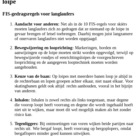
loipe
FIS-gedragsregels voor langlaufers
Aandacht voor anderen:
Net als in de 10 FIS-regels voor skiërs
moeten langlaufers zich zo gedragen dat ze niemand op de loipe in
gevaar brengen of letsel toebrengen. Daarbij mogen juist langzamere
of onervaren langlaufers niet worden opgejaagd.
Bewegwijzering en looprichting:
Markeringen, borden en
aanwijzingen op de loipe moeten strikt worden opgevolgd, terwijl op
bewegwijzerde rondjes of eenrichtingsloipes de voorgeschreven
looprichting en de aangegeven looptechniek moeten worden
aangehouden.
Keuze van de baan:
Op loipes met meerdere banen loop je altijd in
de rechterbaan en lopen groepen achter elkaar, niet naast elkaar. Voor
skatingbanen geldt ook altijd: rechts aanhouden, vooral in het bijzijn
van anderen.
Inhalen:
Inhalen is zowel rechts als links toegestaan, maar degene
die voorop loopt heeft voorrang en degene die wordt ingehaald hoeft
niet uit te wijken, maar moet dit wel mogelijk maken als het zonder
risico kan.
Tegenliggers:
Bij ontmoetingen van voren wijken beide partijen naar
rechts uit. Wie bergaf loopt, heeft voorrang op bergoplopers, omdat
bergaflopers minder goed kunnen uitwijken.