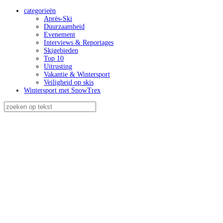
categorieën
Après-Ski
Duurzaamheid
Evenement
Interviews & Reportages
Skigebieden
Top 10
Uitrusting
Vakantie & Wintersport
Veiligheid op skis
Wintersport met SnowTrex