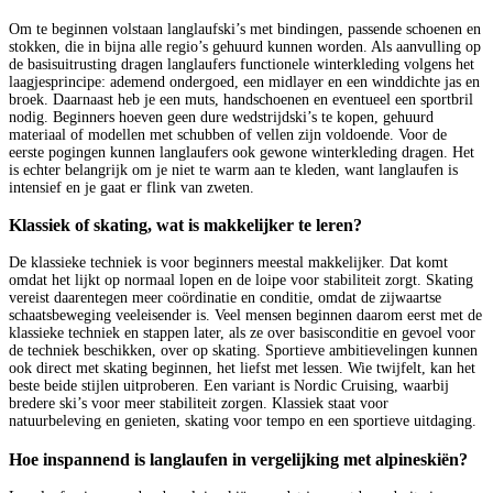
Om te beginnen volstaan langlaufski’s met bindingen, passende schoenen en
stokken, die in bijna alle regio’s gehuurd kunnen worden. Als aanvulling op
de basisuitrusting dragen langlaufers functionele winterkleding volgens het
laagjesprincipe: ademend ondergoed, een midlayer en een winddichte jas en
broek. Daarnaast heb je een muts, handschoenen en eventueel een sportbril
nodig. Beginners hoeven geen dure wedstrijdski’s te kopen, gehuurd
materiaal of modellen met schubben of vellen zijn voldoende. Voor de
eerste pogingen kunnen langlaufers ook gewone winterkleding dragen. Het
is echter belangrijk om je niet te warm aan te kleden, want langlaufen is
intensief en je gaat er flink van zweten.
Klassiek of skating, wat is makkelijker te leren?
De klassieke techniek is voor beginners meestal makkelijker. Dat komt
omdat het lijkt op normaal lopen en de loipe voor stabiliteit zorgt. Skating
vereist daarentegen meer coördinatie en conditie, omdat de zijwaartse
schaatsbeweging veeleisender is. Veel mensen beginnen daarom eerst met de
klassieke techniek en stappen later, als ze over basisconditie en gevoel voor
de techniek beschikken, over op skating. Sportieve ambitievelingen kunnen
ook direct met skating beginnen, het liefst met lessen. Wie twijfelt, kan het
beste beide stijlen uitproberen. Een variant is Nordic Cruising, waarbij
bredere ski’s voor meer stabiliteit zorgen. Klassiek staat voor
natuurbeleving en genieten, skating voor tempo en een sportieve uitdaging.
Hoe inspannend is langlaufen in vergelijking met alpineskiën?