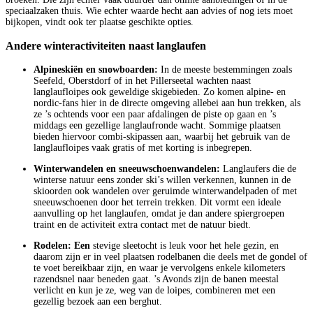
speciaalzaken thuis. Wie echter waarde hecht aan advies of nog iets moet
bijkopen, vindt ook ter plaatse geschikte opties.
Andere winteractiviteiten naast langlaufen
Alpineskiën en snowboarden:
In de meeste bestemmingen zoals
Seefeld, Oberstdorf of in het Pillerseetal wachten naast
langlaufloipes ook geweldige skigebieden. Zo komen alpine- en
nordic-fans hier in de directe omgeving allebei aan hun trekken, als
ze ’s ochtends voor een paar afdalingen de piste op gaan en ’s
middags een gezellige langlaufronde wacht. Sommige plaatsen
bieden hiervoor combi-skipassen aan, waarbij het gebruik van de
langlaufloipes vaak gratis of met korting is inbegrepen.
Winterwandelen en sneeuwschoenwandelen:
Langlaufers die de
winterse natuur eens zonder ski’s willen verkennen, kunnen in de
skioorden ook wandelen over geruimde winterwandelpaden of met
sneeuwschoenen door het terrein trekken. Dit vormt een ideale
aanvulling op het langlaufen, omdat je dan andere spiergroepen
traint en de activiteit extra contact met de natuur biedt.
Rodelen: Een
stevige sleetocht is leuk voor het hele gezin, en
daarom zijn er in veel plaatsen rodelbanen die deels met de gondel of
te voet bereikbaar zijn, en waar je vervolgens enkele kilometers
razendsnel naar beneden gaat. ’s Avonds zijn de banen meestal
verlicht en kun je ze, weg van de loipes, combineren met een
gezellig bezoek aan een berghut.