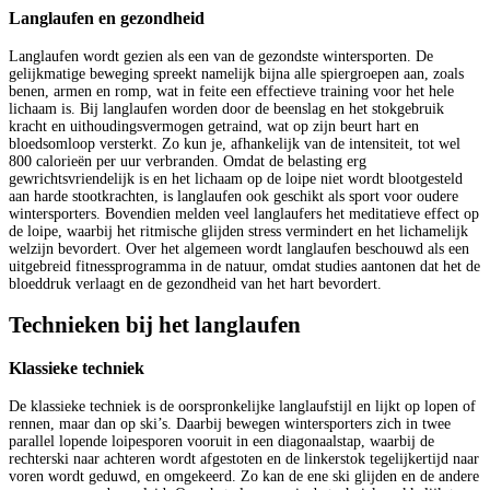
Langlaufen en gezondheid
Langlaufen wordt gezien als een van de gezondste wintersporten. De
gelijkmatige beweging spreekt namelijk bijna alle spiergroepen aan, zoals
benen, armen en romp, wat in feite een effectieve training voor het hele
lichaam is. Bij langlaufen worden door de beenslag en het stokgebruik
kracht en uithoudingsvermogen getraind, wat op zijn beurt hart en
bloedsomloop versterkt. Zo kun je, afhankelijk van de intensiteit, tot wel
800 calorieën per uur verbranden. Omdat de belasting erg
gewrichtsvriendelijk is en het lichaam op de loipe niet wordt blootgesteld
aan harde stootkrachten, is langlaufen ook geschikt als sport voor oudere
wintersporters. Bovendien melden veel langlaufers het meditatieve effect op
de loipe, waarbij het ritmische glijden stress vermindert en het lichamelijk
welzijn bevordert. Over het algemeen wordt langlaufen beschouwd als een
uitgebreid fitnessprogramma in de natuur, omdat studies aantonen dat het de
bloeddruk verlaagt en de gezondheid van het hart bevordert.
Technieken bij het langlaufen
Klassieke techniek
De klassieke techniek is de oorspronkelijke langlaufstijl en lijkt op lopen of
rennen, maar dan op ski’s. Daarbij bewegen wintersporters zich in twee
parallel lopende loipesporen vooruit in een diagonaalstap, waarbij de
rechterski naar achteren wordt afgestoten en de linkerstok tegelijkertijd naar
voren wordt geduwd, en omgekeerd. Zo kan de ene ski glijden en de andere