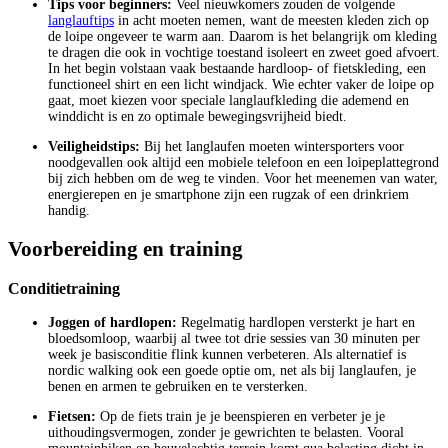
Tips voor beginners:
Veel nieuwkomers zouden de volgende
langlauftips
in acht moeten nemen, want de meesten kleden zich op
de loipe ongeveer te warm aan. Daarom is het belangrijk om kleding
te dragen die ook in vochtige toestand isoleert en zweet goed afvoert.
In het begin volstaan vaak bestaande hardloop- of fietskleding, een
functioneel shirt en een licht windjack. Wie echter vaker de loipe op
gaat, moet kiezen voor speciale langlaufkleding die ademend en
winddicht is en zo optimale bewegingsvrijheid biedt.
Veiligheidstips:
Bij het langlaufen moeten wintersporters voor
noodgevallen ook altijd een mobiele telefoon en een loipeplattegrond
bij zich hebben om de weg te vinden. Voor het meenemen van water,
energierepen en je smartphone zijn een rugzak of een drinkriem
handig.
Voorbereiding en training
Conditietraining
Joggen of hardlopen:
Regelmatig hardlopen versterkt je hart en
bloedsomloop, waarbij al twee tot drie sessies van 30 minuten per
week je basisconditie flink kunnen verbeteren. Als alternatief is
nordic walking ook een goede optie om, net als bij langlaufen, je
benen en armen te gebruiken en te versterken.
Fietsen:
Op de fiets train je je beenspieren en verbeter je je
uithoudingsvermogen, zonder je gewrichten te belasten. Vooral