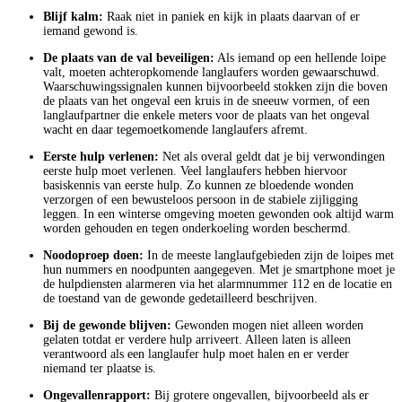
Blijf kalm:
Raak niet in paniek en kijk in plaats daarvan of er
iemand gewond is.
De plaats van de val beveiligen:
Als iemand op een hellende loipe
valt, moeten achteropkomende langlaufers worden gewaarschuwd.
Waarschuwingssignalen kunnen bijvoorbeeld stokken zijn die boven
de plaats van het ongeval een kruis in de sneeuw vormen, of een
langlaufpartner die enkele meters voor de plaats van het ongeval
wacht en daar tegemoetkomende langlaufers afremt.
Eerste hulp verlenen:
Net als overal geldt dat je bij verwondingen
eerste hulp moet verlenen. Veel langlaufers hebben hiervoor
basiskennis van eerste hulp. Zo kunnen ze bloedende wonden
verzorgen of een bewusteloos persoon in de stabiele zijligging
leggen. In een winterse omgeving moeten gewonden ook altijd warm
worden gehouden en tegen onderkoeling worden beschermd.
Noodoproep doen:
In de meeste langlaufgebieden zijn de loipes met
hun nummers en noodpunten aangegeven. Met je smartphone moet je
de hulpdiensten alarmeren via het alarmnummer 112 en de locatie en
de toestand van de gewonde gedetailleerd beschrijven.
Bij de gewonde blijven:
Gewonden mogen niet alleen worden
gelaten totdat er verdere hulp arriveert. Alleen laten is alleen
verantwoord als een langlaufer hulp moet halen en er verder
niemand ter plaatse is.
Ongevallenrapport:
Bij grotere ongevallen, bijvoorbeeld als er