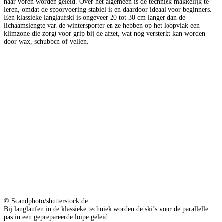
naar voren worden geleid. Over het algemeen is de techniek makkelijk te
leren, omdat de spoorvoering stabiel is en daardoor ideaal voor beginners.
Een klassieke langlaufski is ongeveer 20 tot 30 cm langer dan de
lichaamslengte van de wintersporter en ze hebben op het loopvlak een
klimzone die zorgt voor grip bij de afzet, wat nog versterkt kan worden
door wax, schubben of vellen.
© Scandphoto/shutterstock.de
Bij langlaufen in de klassieke techniek worden de ski’s voor de parallelle
pas in een geprepareerde loipe geleid.