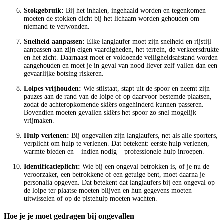
Stokgebruik:
Bij het inhalen, ingehaald worden en tegenkomen
moeten de stokken dicht bij het lichaam worden gehouden om
niemand te verwonden.
Snelheid aanpassen:
Elke langlaufer moet zijn snelheid en rijstijl
aanpassen aan zijn eigen vaardigheden, het terrein, de verkeersdrukte
en het zicht. Daarnaast moet er voldoende veiligheidsafstand worden
aangehouden en moet je in geval van nood liever zelf vallen dan een
gevaarlijke botsing riskeren.
Loipes vrijhouden:
Wie stilstaat, stapt uit de spoor en neemt zijn
pauzes aan de rand van de loipe of op daarvoor bestemde plaatsen,
zodat de achteropkomende skiërs ongehinderd kunnen passeren.
Bovendien moeten gevallen skiërs het spoor zo snel mogelijk
vrijmaken.
Hulp verlenen:
Bij ongevallen zijn langlaufers, net als alle sporters,
verplicht om hulp te verlenen. Dat betekent: eerste hulp verlenen,
warmte bieden en – indien nodig – professionele hulp inroepen.
Identificatieplicht:
Wie bij een ongeval betrokken is, of je nu de
veroorzaker, een betrokkene of een getuige bent, moet daarna je
personalia opgeven. Dat betekent dat langlaufers bij een ongeval op
de loipe ter plaatse moeten blijven en hun gegevens moeten
uitwisselen of op de pistehulp moeten wachten.
Hoe je je moet gedragen bij ongevallen