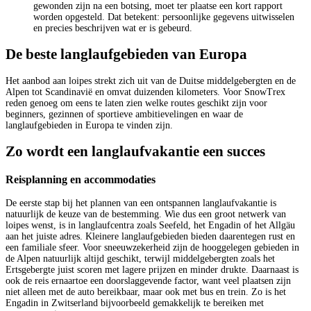
gewonden zijn na een botsing, moet ter plaatse een kort rapport
worden opgesteld. Dat betekent: persoonlijke gegevens uitwisselen
en precies beschrijven wat er is gebeurd.
De beste langlaufgebieden van Europa
Het aanbod aan loipes strekt zich uit van de Duitse middelgebergten en de
Alpen tot Scandinavië en omvat duizenden kilometers. Voor SnowTrex
reden genoeg om eens te laten zien welke routes geschikt zijn voor
beginners, gezinnen of sportieve ambitievelingen en waar de
langlaufgebieden in Europa te vinden zijn.
Zo wordt een langlaufvakantie een succes
Reisplanning en accommodaties
De eerste stap bij het plannen van een ontspannen langlaufvakantie is
natuurlijk de keuze van de bestemming. Wie dus een groot netwerk van
loipes wenst, is in langlaufcentra zoals Seefeld, het Engadin of het Allgäu
aan het juiste adres. Kleinere langlaufgebieden bieden daarentegen rust en
een familiale sfeer. Voor sneeuwzekerheid zijn de hooggelegen gebieden in
de Alpen natuurlijk altijd geschikt, terwijl middelgebergten zoals het
Ertsgebergte juist scoren met lagere prijzen en minder drukte. Daarnaast is
ook de reis ernaartoe een doorslaggevende factor, want veel plaatsen zijn
niet alleen met de auto bereikbaar, maar ook met bus en trein. Zo is het
Engadin in Zwitserland bijvoorbeeld gemakkelijk te bereiken met