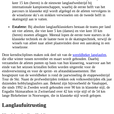
keer 15 km (heren) is de nieuwste langlaufwedstrijd bij
internationale kampioenschappen, waarbij de eerste helft van het
parcours in klassieke stijl wordt afgelegd en de atleten vervolgens in
de wisselzone ski’s en stokken verwisselen om de tweede helft in
skatingstijl aan te vatten.
Estafette:
Bij absolute langlaufklassiekers bestaan de teams per land
uit vier atleten, die vier keer 5 km (dames) en vier keer 10 km
(heren) moeten afleggen. Meestal lopen de eerste twee starters in de
klassieke techniek en de laatste twee in de skatingtechniek, terwijl de
wissels van atleet naar atleet plaatsvinden door een aanraking in een
wisselzone.
Deze kerndiscliplines maken ook deel uit van de
wereldbeker langlaufen
,
die elke winter tussen november en maart wordt gehouden. Daarbij
verzamelen de atleten punten op basis van hun klassering, waarvoor aan het
einde van het seizoen kristallen bollen worden uitgereikt voor de
eindoverwinning en voor de sprint- en afstandsklassementen. Het
hoogtepunt van de wereldbeker is rond de jaarwisseling de etappewedstrijd
Tour de Ski. Naast de profwedstrijden trekken ook volkswedstrijden elk jaar
duizenden hobbylanglaufers aan. Bekend zijn bijvoorbeeld de Vasaloppet,
die sinds 1992 in Zweden wordt gehouden over 90 km in klassieke stijl, de
Engadin Skimarathon in Zwitserland over 42 km vrije stijl of de 54 km
lange Birkebeiner in Noorwegen, die in klassieke stijl wordt gelopen.
Langlaufuitrusting