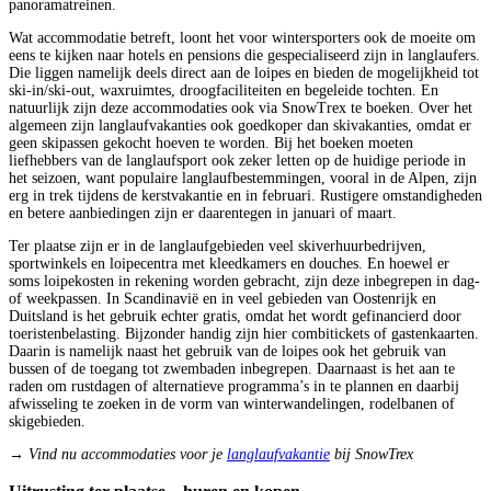
panoramatreinen.
Wat accommodatie betreft, loont het voor wintersporters ook de moeite om
eens te kijken naar hotels en pensions die gespecialiseerd zijn in langlaufers.
Die liggen namelijk deels direct aan de loipes en bieden de mogelijkheid tot
ski-in/ski-out, waxruimtes, droogfaciliteiten en begeleide tochten. En
natuurlijk zijn deze accommodaties ook via SnowTrex te boeken. Over het
algemeen zijn langlaufvakanties ook goedkoper dan skivakanties, omdat er
geen skipassen gekocht hoeven te worden. Bij het boeken moeten
liefhebbers van de langlaufsport ook zeker letten op de huidige periode in
het seizoen, want populaire langlaufbestemmingen, vooral in de Alpen, zijn
erg in trek tijdens de kerstvakantie en in februari. Rustigere omstandigheden
en betere aanbiedingen zijn er daarentegen in januari of maart.
Ter plaatse zijn er in de langlaufgebieden veel skiverhuurbedrijven,
sportwinkels en loipecentra met kleedkamers en douches. En hoewel er
soms loipekosten in rekening worden gebracht, zijn deze inbegrepen in dag-
of weekpassen. In Scandinavië en in veel gebieden van Oostenrijk en
Duitsland is het gebruik echter gratis, omdat het wordt gefinancierd door
toeristenbelasting. Bijzonder handig zijn hier combitickets of gastenkaarten.
Daarin is namelijk naast het gebruik van de loipes ook het gebruik van
bussen of de toegang tot zwembaden inbegrepen. Daarnaast is het aan te
raden om rustdagen of alternatieve programma’s in te plannen en daarbij
afwisseling te zoeken in de vorm van winterwandelingen, rodelbanen of
skigebieden.
→ Vind nu accommodaties voor je
langlaufvakantie
bij SnowTrex