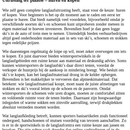
Uitrusting ter plaatse – huren en kopen
Wie zelf geen complete langlaufuitrusting heeft, staat voor de keuze: huren
of kopen. Voor beginners is het op dit moment aan te raden om eerst ter
plaatse te huren. Dat biedt namelijk veel voordelen, bijvoorbeeld omdat je
verschillende soorten ski’s en schoenen kunt uitproberen zonder meteen in
eigen materiaal te hoeven investeren. Bovendien hoef je dan geen logge
ski’s in de auto of trein mee te nemen. Uiteindelijk bieden verhuurbedrijven
altijd goed onderhouden materiaal aan in sets van ski’s, schoenen en stokken
tegen redelijke prijzen.
Wie daarentegen regelmatig de loipe op wil, moet zeker overwegen om iets
te kopen. En juist daarvoor bieden wintersportwinkels in de
langlaufgebieden een ruime keuze aan materiaal en deskundig advies. Soms
kunnen wintersporters de langlaufski’s daar direct testen, voordat de
verkoper de huurprijs bij de aankoop in mindering brengt. Wie besluit om
ski’s te kopen, kan het langlaufmateriaal droog in de kelder opbergen.
Bovendien is het makkelijker te vervoeren dan alpineskimateriaal. Dat
betekent: wie langlaufmateriaal koopt, moet naast de juiste afmetingen van
stokken en ski’s vooral letten op de schoen en de pasvorm. Omdat
wintersporters de schoenen vele uren dragen, moeten ze comfortabel zitten
en voldoende ruimte voor de tenen bieden. Daarnaast zijn hoogwaardige
inlegzolen of warme sokken een zinvolle aanvulling, terwijl drukplekken
absoluut vermeden moeten worden.
Wat langlaufkleding betreft, kunnen sporters basisartikelen zoals functioneel
ondergoed, handschoenen of mutsen voordelig van tevoren aanschaffen. Zo
is er in de sportwinkels in de langlaufcentra een ruime keuze aan jassen en
broeken. Die zijn echter vaak duurder dan online aanbiedingen of in de