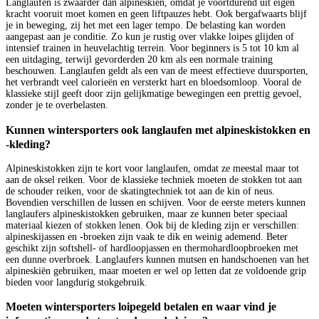
Langlaufen is zwaarder dan alpineskiën, omdat je voortdurend uit eigen
kracht vooruit moet komen en geen liftpauzes hebt. Ook bergafwaarts blijf
je in beweging, zij het met een lager tempo. De belasting kan worden
aangepast aan je conditie. Zo kun je rustig over vlakke loipes glijden of
intensief trainen in heuvelachtig terrein. Voor beginners is 5 tot 10 km al
een uitdaging, terwijl gevorderden 20 km als een normale training
beschouwen. Langlaufen geldt als een van de meest effectieve duursporten,
het verbrandt veel calorieën en versterkt hart en bloedsomloop. Vooral de
klassieke stijl geeft door zijn gelijkmatige bewegingen een prettig gevoel,
zonder je te overbelasten.
Kunnen wintersporters ook langlaufen met alpineskistokken en
-kleding?
Alpineskistokken zijn te kort voor langlaufen, omdat ze meestal maar tot
aan de oksel reiken. Voor de klassieke techniek moeten de stokken tot aan
de schouder reiken, voor de skatingtechniek tot aan de kin of neus.
Bovendien verschillen de lussen en schijven. Voor de eerste meters kunnen
langlaufers alpineskistokken gebruiken, maar ze kunnen beter speciaal
materiaal kiezen of stokken lenen. Ook bij de kleding zijn er verschillen:
alpineskijassen en -broeken zijn vaak te dik en weinig ademend. Beter
geschikt zijn softshell- of hardloopjassen en thermohardloopbroeken met
een dunne overbroek. Langlaufers kunnen mutsen en handschoenen van het
alpineskiën gebruiken, maar moeten er wel op letten dat ze voldoende grip
bieden voor langdurig stokgebruik.
Moeten wintersporters loipegeld betalen en waar vind je