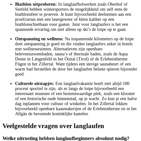
Biathlon uitproberen:
In langlaufbolwerken zoals Oberhof of
Seefeld hebben wintersporters de mogelijkheid om zelf eens de
biathlonsfeer te proeven. Je kunt bijvoorbeeld deelnemen aan een
proefcursus met een lasergeweer of klein kaliber op een
biathlonschietbaan voor gasten. Juist voor langlaufers is het een
spannende ervaring om niet alleen op ski’s de loipe op te gaan.
Ontspanning en wellness:
Na inspannende kilometers op de loipe
doet ontspanning je goed en die vinden langlaufers zeker in hotels
met wellnessruimtes. Alternatieven zijn openbare
beleveniszwembaden, sauna’s of thermale baden, zoals de Aqua
Dome in Längenfeld in het Ötztal (Tirol) of de Erlebnistherme
Fügen in het Zillertal. Want tijdens een stevige saunabeurt of een
warm bad herstellen de door het langlaufen belaste spieren bijzonder
goed.
Culturele uitstapjes:
Een langlaufvakantie hoeft niet altijd 100
procent sportief te zijn, als er langs de loipe bijvoorbeeld een
interessant museum of een bezienswaardige plek, zoals een klooster
of een historische oude binnenstad, op je wacht. Zo kun je een halve
dag inplannen voor cultuur of winkelen. In het Zillertal lokken
bijvoorbeeld openbare kaasmakerijen of de Erlebnistherme en in het
Allgäu de beroemde koninklijke kastelen.
Veelgestelde vragen over langlaufen
Welke uitrusting hebben langlaufbeginners absoluut nodig?