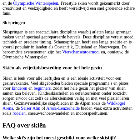
en de
Olympische Winterspelen
. Freestyle skiën wordt gekenmerkt door
creativiteit en veelzijdigheid en heeft wereldwijd een snel groeiende schare
fans.
Skispringen
Skispringen is een spectaculaire discipline waarbij atleten lange sprongen
maken vanaf speciaal geprepareerde heuvels. Deze discipline vereist moed,
techniek en precieze timing. Schansspringen heeft een lange traditie en is
vooral populair in landen als Oostenrijk, Duitsland en Noorwegen. De
beroemdste evenementen zijn het
Vierschansentoernooi
en, opnieuw, de
Olympische Winterspelen.
Skiën als vrijetijdsbesteding voor het hele gezin
Skiën is leuk voor alle leeftijden en is een ideale activiteit voor een
gezinsvakantie. Veel skigebieden bieden speciale programma’s en pistes
voor
kinderen
en
beginners
, zodat het hele gezin het plezier van skiën
samen kan beleven. Kinderskischolen en oefenterreinen onder toezicht
zorgen ervoor dat zelfs de allerkleinsten veilig en met veel plezier leren
skiën. Gezinsvriendelijke skigebieden in de Alpen zoals de
Wildkogel
Arena
, de
Seiser Alm
of
Arosa-Lenzerheide
bieden vaak extra activiteiten
zoals
rodelen
, sneeuwschoenwandelen en indoorspeeltuinen.
FAQ over skiën
Welke ski’s zijn het meest geschikt voor welke skistijl?