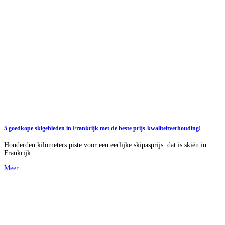
5 goedkope skigebieden in Frankrijk met de beste prijs-kwaliteitverhouding!
Honderden kilometers piste voor een eerlijke skipasprijs: dat is skiën in
Frankrijk. ...
Meer