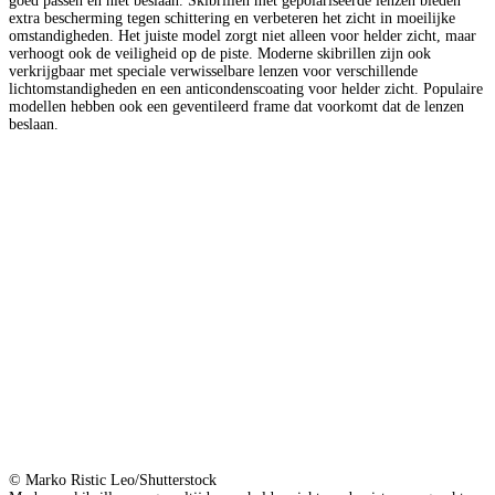
goed passen en niet beslaan. Skibrillen met gepolariseerde lenzen bieden
extra bescherming tegen schittering en verbeteren het zicht in moeilijke
omstandigheden. Het juiste model zorgt niet alleen voor helder zicht, maar
verhoogt ook de veiligheid op de piste. Moderne skibrillen zijn ook
verkrijgbaar met speciale verwisselbare lenzen voor verschillende
lichtomstandigheden en een anticondenscoating voor helder zicht. Populaire
modellen hebben ook een geventileerd frame dat voorkomt dat de lenzen
beslaan.
© Marko Ristic Leo/Shutterstock