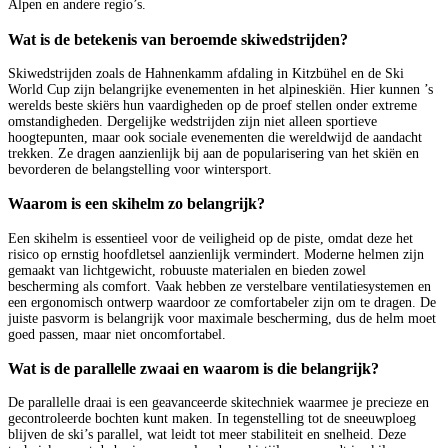
Alpen en andere regio’s.
Wat is de betekenis van beroemde skiwedstrijden?
Skiwedstrijden zoals de Hahnenkamm afdaling in Kitzbühel en de Ski
World Cup zijn belangrijke evenementen in het alpineskiën. Hier kunnen ’s
werelds beste skiërs hun vaardigheden op de proef stellen onder extreme
omstandigheden. Dergelijke wedstrijden zijn niet alleen sportieve
hoogtepunten, maar ook sociale evenementen die wereldwijd de aandacht
trekken. Ze dragen aanzienlijk bij aan de popularisering van het skiën en
bevorderen de belangstelling voor wintersport.
Waarom is een skihelm zo belangrijk?
Een skihelm is essentieel voor de veiligheid op de piste, omdat deze het
risico op ernstig hoofdletsel aanzienlijk vermindert. Moderne helmen zijn
gemaakt van lichtgewicht, robuuste materialen en bieden zowel
bescherming als comfort. Vaak hebben ze verstelbare ventilatiesystemen en
een ergonomisch ontwerp waardoor ze comfortabeler zijn om te dragen. De
juiste pasvorm is belangrijk voor maximale bescherming, dus de helm moet
goed passen, maar niet oncomfortabel.
Wat is de parallelle zwaai en waarom is die belangrijk?
De parallelle draai is een geavanceerde skitechniek waarmee je precieze en
gecontroleerde bochten kunt maken. In tegenstelling tot de sneeuwploeg
blijven de ski’s parallel, wat leidt tot meer stabiliteit en snelheid. Deze