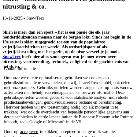
uitrusting & co.
13-11-2025 - SnowTrex
Skiën is meer dan een sport – het is een passie die elk jaar
honderdduizenden mensen naar de bergen lokt. Sinds het begin in de
19e eeuw is skiën uitgegroeid tot een van de populairste
vrijetijdsactiviteiten ter wereld. Als wedstrijdsport of als
vrijetijdsbesteding met het gezin, op de piste verveel je je nooit.
SnowTrex
heeft hier alles samengevat wat je moet weten over
uitrusting, voorbereiding, techniek, veiligheid en de geschiedenis van
het skiën.
Cookie-informatie
Om onze website te optimaliseren, gebruiken we cookies om
gebruiksinformatie te verzamelen, die wij, TravelTrex GmbH, ook delen
met onze partners. Gebruiksprofielen worden aangemaakt op basis van uw
activiteiten met behulp van eindapparaat- en browserinformatie. Deze
gebruiksprofielen worden gebruikt voor statistische analyse, individuele
productaanbevelingen, geïndividualiseerde reclame en bereikmeting.
Hiervoor hebben wij uw toestemming nodig (op elk moment in te
trekken), wat ook de overdracht van bepaalde persoonlijke gegevens aan
derde aanbieders in derde landen buiten de Europese Economische Ruimte
inhoudt, zoals Google of Microsoft in de VS.
Door op
accepteren
te klikken, accepteert u het gebruik van niet-