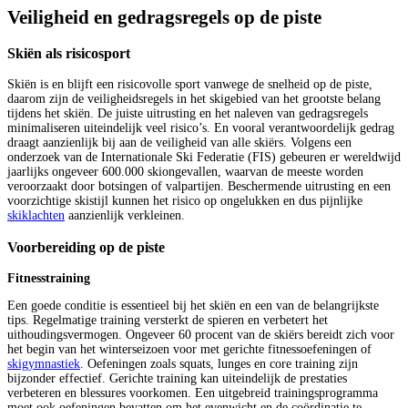
Veiligheid en gedragsregels op de piste
Skiën als risicosport
Skiën is en blijft een risicovolle sport vanwege de snelheid op de piste,
daarom zijn de veiligheidsregels in het skigebied van het grootste belang
tijdens het skiën. De juiste uitrusting en het naleven van gedragsregels
minimaliseren uiteindelijk veel risico’s. En vooral verantwoordelijk gedrag
draagt aanzienlijk bij aan de veiligheid van alle skiërs. Volgens een
onderzoek van de Internationale Ski Federatie (FIS) gebeuren er wereldwijd
jaarlijks ongeveer 600.000 skiongevallen, waarvan de meeste worden
veroorzaakt door botsingen of valpartijen. Beschermende uitrusting en een
voorzichtige skistijl kunnen het risico op ongelukken en dus pijnlijke
skiklachten
aanzienlijk verkleinen.
Voorbereiding op de piste
Fitnesstraining
Een goede conditie is essentieel bij het skiën en een van de belangrijkste
tips. Regelmatige training versterkt de spieren en verbetert het
uithoudingsvermogen. Ongeveer 60 procent van de skiërs bereidt zich voor
het begin van het winterseizoen voor met gerichte fitnessoefeningen of
skigymnastiek
. Oefeningen zoals squats, lunges en core training zijn
bijzonder effectief. Gerichte training kan uiteindelijk de prestaties
verbeteren en blessures voorkomen. Een uitgebreid trainingsprogramma
moet ook oefeningen bevatten om het evenwicht en de coördinatie te