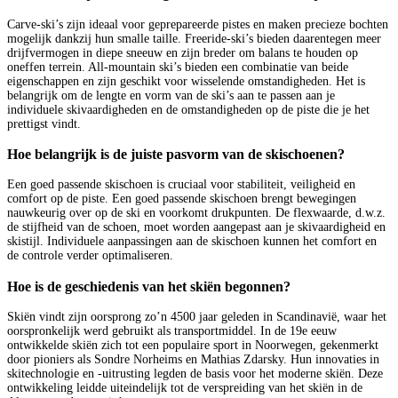
Carve-ski’s zijn ideaal voor geprepareerde pistes en maken precieze bochten
mogelijk dankzij hun smalle taille. Freeride-ski’s bieden daarentegen meer
drijfvermogen in diepe sneeuw en zijn breder om balans te houden op
oneffen terrein. All-mountain ski’s bieden een combinatie van beide
eigenschappen en zijn geschikt voor wisselende omstandigheden. Het is
belangrijk om de lengte en vorm van de ski’s aan te passen aan je
individuele skivaardigheden en de omstandigheden op de piste die je het
prettigst vindt.
Hoe belangrijk is de juiste pasvorm van de skischoenen?
Een goed passende skischoen is cruciaal voor stabiliteit, veiligheid en
comfort op de piste. Een goed passende skischoen brengt bewegingen
nauwkeurig over op de ski en voorkomt drukpunten. De flexwaarde, d.w.z.
de stijfheid van de schoen, moet worden aangepast aan je skivaardigheid en
skistijl. Individuele aanpassingen aan de skischoen kunnen het comfort en
de controle verder optimaliseren.
Hoe is de geschiedenis van het skiën begonnen?
Skiën vindt zijn oorsprong zo’n 4500 jaar geleden in Scandinavië, waar het
oorspronkelijk werd gebruikt als transportmiddel. In de 19e eeuw
ontwikkelde skiën zich tot een populaire sport in Noorwegen, gekenmerkt
door pioniers als Sondre Norheims en Mathias Zdarsky. Hun innovaties in
skitechnologie en -uitrusting legden de basis voor het moderne skiën. Deze
ontwikkeling leidde uiteindelijk tot de verspreiding van het skiën in de