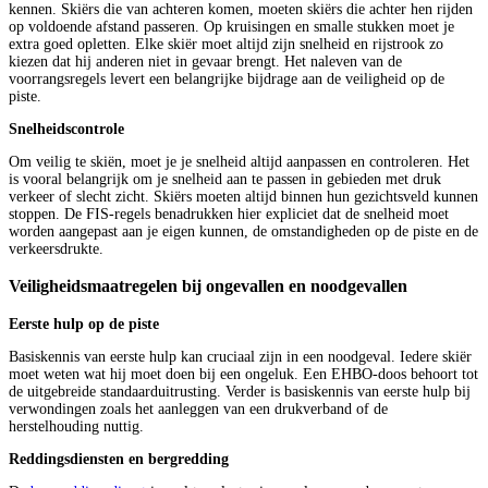
kennen. Skiërs die van achteren komen, moeten skiërs die achter hen rijden
op voldoende afstand passeren. Op kruisingen en smalle stukken moet je
extra goed opletten. Elke skiër moet altijd zijn snelheid en rijstrook zo
kiezen dat hij anderen niet in gevaar brengt. Het naleven van de
voorrangsregels levert een belangrijke bijdrage aan de veiligheid op de
piste.
Snelheidscontrole
Om veilig te skiën, moet je je snelheid altijd aanpassen en controleren. Het
is vooral belangrijk om je snelheid aan te passen in gebieden met druk
verkeer of slecht zicht. Skiërs moeten altijd binnen hun gezichtsveld kunnen
stoppen. De FIS-regels benadrukken hier expliciet dat de snelheid moet
worden aangepast aan je eigen kunnen, de omstandigheden op de piste en de
verkeersdrukte.
Veiligheidsmaatregelen bij ongevallen en noodgevallen
Eerste hulp op de piste
Basiskennis van eerste hulp kan cruciaal zijn in een noodgeval. Iedere skiër
moet weten wat hij moet doen bij een ongeluk. Een EHBO-doos behoort tot
de uitgebreide standaarduitrusting. Verder is basiskennis van eerste hulp bij
verwondingen zoals het aanleggen van een drukverband of de
herstelhouding nuttig.
Reddingsdiensten en bergredding