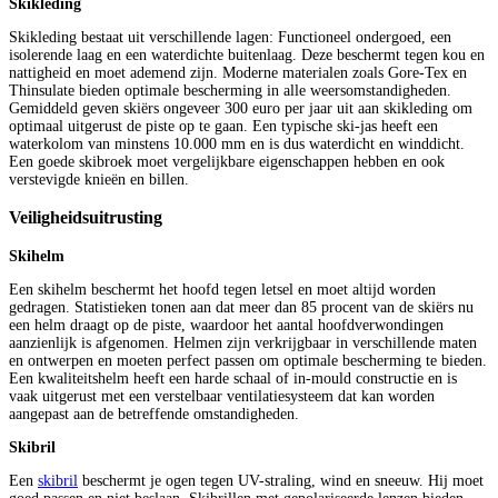
Skikleding
Skikleding bestaat uit verschillende lagen: Functioneel ondergoed, een
isolerende laag en een waterdichte buitenlaag. Deze beschermt tegen kou en
nattigheid en moet ademend zijn. Moderne materialen zoals Gore-Tex en
Thinsulate bieden optimale bescherming in alle weersomstandigheden.
Gemiddeld geven skiërs ongeveer 300 euro per jaar uit aan skikleding om
optimaal uitgerust de piste op te gaan. Een typische ski-jas heeft een
waterkolom van minstens 10.000 mm en is dus waterdicht en winddicht.
Een goede skibroek moet vergelijkbare eigenschappen hebben en ook
verstevigde knieën en billen.
Veiligheidsuitrusting
Skihelm
Een skihelm beschermt het hoofd tegen letsel en moet altijd worden
gedragen. Statistieken tonen aan dat meer dan 85 procent van de skiërs nu
een helm draagt op de piste, waardoor het aantal hoofdverwondingen
aanzienlijk is afgenomen. Helmen zijn verkrijgbaar in verschillende maten
en ontwerpen en moeten perfect passen om optimale bescherming te bieden.
Een kwaliteitshelm heeft een harde schaal of in-mould constructie en is
vaak uitgerust met een verstelbaar ventilatiesysteem dat kan worden
aangepast aan de betreffende omstandigheden.
Skibril
Een
skibril
beschermt je ogen tegen UV-straling, wind en sneeuw. Hij moet