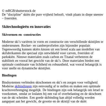
© mRGB/shutterstock.de
De “discipline” skiën die pure vrijheid belooft, vindt plaats in diepe sneeuw
– freeriden.
Skitechnologieën en innovaties
Skivormen en -constructies
Moderne ski’s variëren in vorm en constructie om verschillende skistijlen te
ondersteunen. Rocker- en camberprofielen zijn bijzonder populair.
Tegenwoordig kunnen skiërs kiezen uit een breed scala aan modellen van
skifabrikanten die speciaal zijn ontwikkeld voor carven, freeriden of
parkskiën. Nieuwe materialen zoals carbon en Titanal verbeteren de
stabiliteit en vooral het gewicht van de ski’s. Deze materialen bieden een
optimale combinatie van lichtheid en robuustheid, wat vooral belangrijk is
voor snelle en dynamische skistijlen.
Bindingen
Bindsystemen verbinden skischoenen en ski’s en zorgen voor veiligheid.
Moderne
skibindingen
zijn eenvoudig af te stellen en maken een optimale
krachtoverbrenging mogelijk. De bindingen zijn ook belangrijk om letsel te
voorkomen, omdat ze loslaten bij een val of overbelasting en de skischoen
van de ski scheiden. Een goede skibinding kan altijd volledig worden
aangepast aan het gewicht, de grootte en de skistijl van de skiër.