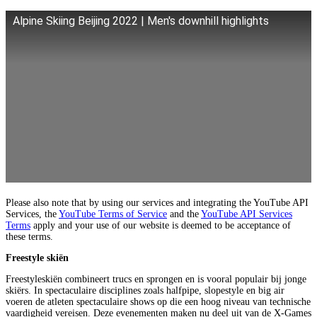
Alpine Skiing Beijing 2022 | Men's downhill highlights
Please also note that by using our services and integrating the YouTube API
Services, the
YouTube Terms of Service
and the
YouTube API Services
Terms
apply and your use of our website is deemed to be acceptance of
these terms.
Freestyle skiën
Freestyleskiën combineert trucs en sprongen en is vooral populair bij jonge
skiërs. In spectaculaire disciplines zoals halfpipe, slopestyle en big air
voeren de atleten spectaculaire shows op die een hoog niveau van technische
vaardigheid vereisen. Deze evenementen maken nu deel uit van de X-Games