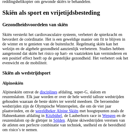
reddingshelikopter om gewonde skiërs te behandelen.
Skiën als sport en vrijetijdsbesteding
Gezondheidsvoordelen van skiën
Skiën versterkt het cardiovasculaire systeem, verbetert de spierkracht en
bevordert de coördinatie. Het is een geweldige manier om fit te blijven in
de winter en te genieten van de buitenlucht. Regelmatig skiën kan het
welzijn en de algehele gezondheid aanzienlijk verbeteren. Studies hebben
aangetoond dat skiën het risico op hart- en vaatziekten kan verminderen en
een positief effect heeft op de geestelijke gezondheid. Het verbetert ook het
evenwicht en de mobiliteit.
Skiën als wedstrijdsport
Alpineskiën
Alpineskiën omvat de
disciplines
afdaling, super-G, slalom en
reuzenslalom. Elk jaar worden er over de hele wereld talloze wedstrijden
gehouden waaraan de beste skiërs ter wereld meedoen. De beroemdste
wedstrijden zijn de Olympische Winterspelen, die om de vier jaar
plaatsvinden, en de
wereldbeker Alpine Skiën
met hoogtepunten zoals de
Hahnenkamm afdaling in
Kitzbühel
, de Lauberhorn race in
Wengen
en de
reuzenslalom op de gletsjer in
Sölden
. Alpine skiwedstrijden vereisen van
de atleten een perfecte combinatie van techniek, snelheid en de bereidheid
om risico’s te nemen.