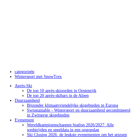
categorieën
Wintersport met SnowTrex
Après-Ski
De top 10 après-skioorden in Oostenrijk
De top 20 après-skibars in de Alpen
Duurzaamheid
Bijzonder klimaatvriendelijke skigebieden in Europa
Swisstainable - Wintersport en duurzaamheid gecombineerd
in Zwitserse skigebieden
Evenement
Wereldkampioenschappen biatlon 2026/2027: Alle
wedstrijden en speeldata in een oogopslag
Ski Closing 2026: de leukste evenementen om het seizoen