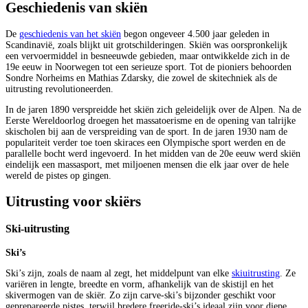
Geschiedenis van skiën
De
geschiedenis van het skiën
begon ongeveer 4.500 jaar geleden in
Scandinavië, zoals blijkt uit grotschilderingen. Skiën was oorspronkelijk
een vervoermiddel in besneeuwde gebieden, maar ontwikkelde zich in de
19e eeuw in Noorwegen tot een serieuze sport. Tot de pioniers behoorden
Sondre Norheims en Mathias Zdarsky, die zowel de skitechniek als de
uitrusting revolutioneerden.
In de jaren 1890 verspreidde het skiën zich geleidelijk over de Alpen. Na de
Eerste Wereldoorlog droegen het massatoerisme en de opening van talrijke
skischolen bij aan de verspreiding van de sport. In de jaren 1930 nam de
populariteit verder toe toen skiraces een Olympische sport werden en de
parallelle bocht werd ingevoerd. In het midden van de 20e eeuw werd skiën
eindelijk een massasport, met miljoenen mensen die elk jaar over de hele
wereld de pistes op gingen.
Uitrusting voor skiërs
Ski-uitrusting
Ski’s
Ski’s zijn, zoals de naam al zegt, het middelpunt van elke
skiuitrusting
. Ze
variëren in lengte, breedte en vorm, afhankelijk van de skistijl en het
skivermogen van de skiër. Zo zijn carve-ski’s bijzonder geschikt voor
geprepareerde pistes, terwijl bredere freeride-ski’s ideaal zijn voor diepe