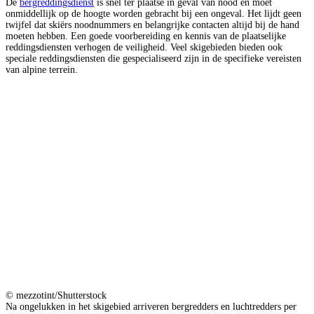
De
bergreddingsdienst
is snel ter plaatse in geval van nood en moet
onmiddellijk op de hoogte worden gebracht bij een ongeval. Het lijdt geen
twijfel dat skiërs noodnummers en belangrijke contacten altijd bij de hand
moeten hebben. Een goede voorbereiding en kennis van de plaatselijke
reddingsdiensten verhogen de veiligheid. Veel skigebieden bieden ook
speciale reddingsdiensten die gespecialiseerd zijn in de specifieke vereisten
van alpine terrein.
© mezzotint/Shutterstock
Na ongelukken in het skigebied arriveren bergredders en luchtredders per