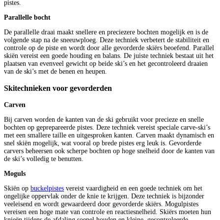
pistes.
Parallelle bocht
De parallelle draai maakt snellere en preciezere bochten mogelijk en is de
volgende stap na de sneeuwploeg. Deze techniek verbetert de stabiliteit en
controle op de piste en wordt door alle gevorderde skiërs beoefend. Parallel
skiën vereist een goede houding en balans. De juiste techniek bestaat uit het
plaatsen van evenveel gewicht op beide ski’s en het gecontroleerd draaien
van de ski’s met de benen en heupen.
Skitechnieken voor gevorderden
Carven
Bij carven worden de kanten van de ski gebruikt voor precieze en snelle
bochten op geprepareerde pistes. Deze techniek vereist speciale carve-ski’s
met een smallere taille en uitgesproken kanten. Carven maakt dynamisch en
snel skiën mogelijk, wat vooral op brede pistes erg leuk is. Gevorderde
carvers beheersen ook scherpe bochten op hoge snelheid door de kanten van
de ski’s volledig te benutten.
Moguls
Skiën op
buckelpistes
vereist vaardigheid en een goede techniek om het
ongelijke oppervlak onder de knie te krijgen. Deze techniek is bijzonder
veeleisend en wordt gewaardeerd door gevorderde skiërs. Mogulpistes
vereisen een hoge mate van controle en reactiesnelheid. Skiërs moeten hun
knieën tijdens de afdaling soepel houden en kleine, gecontroleerde