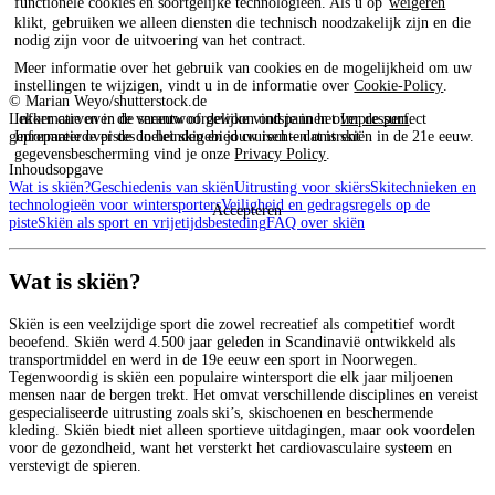
functionele cookies en soortgelijke technologieën. Als u op
weigeren
klikt, gebruiken we alleen diensten die technisch noodzakelijk zijn en die
nodig zijn voor de uitvoering van het contract.
Meer informatie over het gebruik van cookies en de mogelijkheid om uw
instellingen te wijzigen, vindt u in de informatie over
Cookie-Policy
.
© Marian Weyo/shutterstock.de
Informatie over de verantwoordelijke vind je in het
Impressum
.
Lekker carven in de sneeuw of gewoon ontspannen over de perfect
Informatie over de doeleinden en jouw rechten omtrent
geprepareerde pistes in het skigebied cruisen – dat is skiën in de 21e eeuw.
gegevensbescherming vind je onze
Privacy Policy
.
Inhoudsopgave
Wat is skiën?
Geschiedenis van skiën
Uitrusting voor skiërs
Skitechnieken en
technologieën voor wintersporters
Veiligheid en gedragsregels op de
Accepteren
piste
Skiën als sport en vrijetijdsbesteding
FAQ over skiën
Wat is skiën?
Skiën is een veelzijdige sport die zowel recreatief als competitief wordt
beoefend. Skiën werd 4.500 jaar geleden in Scandinavië ontwikkeld als
transportmiddel en werd in de 19e eeuw een sport in Noorwegen.
Tegenwoordig is skiën een populaire wintersport die elk jaar miljoenen
mensen naar de bergen trekt. Het omvat verschillende disciplines en vereist
gespecialiseerde uitrusting zoals ski’s, skischoenen en beschermende
kleding. Skiën biedt niet alleen sportieve uitdagingen, maar ook voordelen
voor de gezondheid, want het versterkt het cardiovasculaire systeem en
verstevigt de spieren.