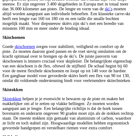
sneeuw. Er zijn ongeveer 3.400 skigebieden in Europa met in totaal meer
dan 36.000 kilometer aan pistes. De lengte en vorm van de
ski’s
moeten
altijd worden aangepast aan individuele behoeften. Een klassieke carve-ski
heeft een lengte van 160 tot 180 cm en een taille die smalle bochten
mogelijk maakt. Voor diepsneeuw skiërs zijn ski’s met een breedte van
minstens 100 mm en meer onder de binding ideaal.
Skischoenen
Goede
skischoenen
zorgen voor stabiliteit, veiligheid en comfort op de
piste. Ze moeten daarom goed passen en de voet stevig omsluiten om de
kracht optimaal over te brengen op de ski’s. De juiste pasvorm van
skischoenen is immers cruciaal voor skiplezier. De belangrijkste eigenschap
van een skischoen is de flex, oftewel de stijfheid. De schaal begint bij 60
voor de meest flexibele skischoenen en loopt op tot 140 voor de hardste.
Een gangbaar model voor gevorderde skiërs heeft een flex van 90 tot 130,
omdat dit voldoende ondersteuning biedt voor veeleisendere skitechnieken.
Skistokken
Skistokken
helpen je je evenwicht te bewaren op de piste en maken het
makkelijker om af te zetten op vlakke hellingen. Ze moeten worden
aangepast aan je lengte. Een belangrijke richtlijn is dat de hoek tussen
bovenarm en onderarm ongeveer 90 graden moet zijn als de stokken rechtop
staan. De meeste stokken zijn gemaakt van aluminium of carbon, waardoor
ze licht en toch stabiel zijn. Hoogwaardige modellen hebben ergonomisch
gevormde handgrepen en verstelbare riemen voor extra comfort.