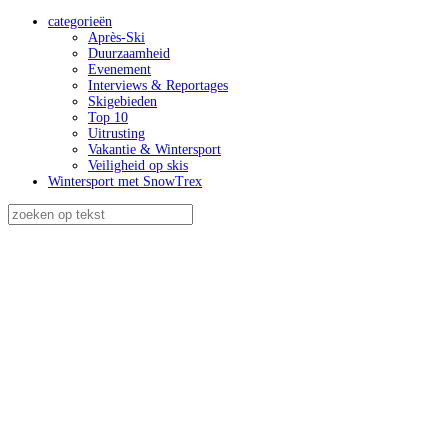
categorieën
Après-Ski
Duurzaamheid
Evenement
Interviews & Reportages
Skigebieden
Top 10
Uitrusting
Vakantie & Wintersport
Veiligheid op skis
Wintersport met SnowTrex