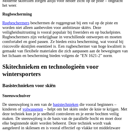
Moderne skibrillen zorgen altijd voor helder zicht op de piste – ongeacht
het weer.
Rugbescherming
Rugbeschermers
beschermen de ruggengraat bij een val op de piste en
worden niet alleen aanbevolen voor ambitieuze skiërs. Deze
veiligheidsuitrusting is vooral populair bij freeriders en op buckelpistes.
Rugbeschermers zijn verkrijgbaar in verschillende ontwerpen en moeten
comfortabel en goed passen. Ze bieden extra bescherming, wat vooral bij
risicovolle skistijlen essentieel is. Een rugbeschermer van hoge kwaliteit is
gemaakt van flexibele materialen die zich aanpassen aan de bewegingen van
het lichaam en bescherming bieden volgens de “EN 1621-2” norm.
Skitechnieken en technologieën voor
wintersporters
Basistechnieken voor skiën
Sneeuwschuiver
De sneeuwploeg is een van de
basistechnieken
die vooral beginners –
kinderen of
volwassenen
– helpt om het skiën onder de knie te krijgen. Met
deze techniek kun je je snelheid controleren en je eerste bochten veilig
maken. De sneeuwploeg is de basis van de parallelle bocht en moet door
elke beginnende skiër worden beheerst. Deze techniek wordt vaak
aangeleerd in skilessen en is vooral effectief op vlakke tot middelzware