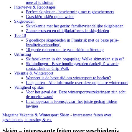
mee af te sluiten
Interviews & Reportages
Perfect skiplezier - bescherming met rugbeschermers
Grasskiën: skiën op de weide
Skigebieden
Skivakantie met het gezin: familievriendelijke skigebieden
Zonneterrassen en uitkijkplatforms in skigebieden
Top 10
5 goedkope skigebieden in Frankrijk met de beste prijs-
kwaliteitverhouding!
10 goede redenen om te gaan skiën in Sterzing
Uitrusting
Skifabrikanten in één oogopslag: Welke skimerken zijn er?
Skibindingen - Beste houdingsgraden dankzij Z-waarde,
contactdruk en Grip Walk
Vakantie & Wintersport
Wanneer is de beste tijd om wintersport te boeken?
Langlaufen - Alle informatie over deze populaire wintersport
Veiligheid op skis
Voor het geval dat: Deze wintersportverzekeringen zijn echt
de moeite waard
Lawinegevaar is levensgevaar: het juiste gedrag tijdens
lawines
Magazine
Vakantie & Wintersport
Skiën - interessante feiten over
geschiedenis, uitrusting & co.
Skiën – interessante feiten over geschiedenis,