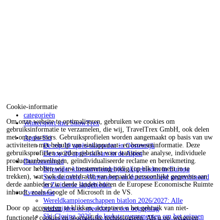
Cookie-informatie
categorieën
Om onze website te optimaliseren, gebruiken we cookies om
Wintersport met SnowTrex
gebruiksinformatie te verzamelen, die wij, TravelTrex GmbH, ook delen
met onze partners. Gebruiksprofielen worden aangemaakt op basis van uw
Après-Ski
activiteiten met behulp van eindapparaat- en browserinformatie. Deze
De top 10 après-skioorden in Oostenrijk
gebruiksprofielen worden gebruikt voor statistische analyse, individuele
De top 20 après-skibars in de Alpen
productaanbevelingen, geïndividualiseerde reclame en bereikmeting.
Duurzaamheid
Hiervoor hebben wij uw toestemming nodig (op elk moment in te
Bijzonder klimaatvriendelijke skigebieden in Europa
trekken), wat ook de overdracht van bepaalde persoonlijke gegevens aan
Swisstainable - Wintersport en duurzaamheid gecombineerd
derde aanbieders in derde landen buiten de Europese Economische Ruimte
in Zwitserse skigebieden
inhoudt, zoals Google of Microsoft in de VS.
Evenement
Wereldkampioenschappen biatlon 2026/2027: Alle
Door op
accepteren
te klikken, accepteert u het gebruik van niet-
wedstrijden en speeldata in een oogopslag
Ski Closing 2026: de leukste evenementen om het seizoen
functionele cookies en soortgelijke technologieën. Als u op
weigeren