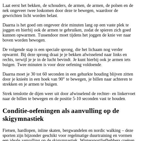
Laat eerst het bekken, de schouders, de armen, de armen, de polsen en de
nek ongeveer twee loskomen door deze te bewegen, waardoor de
gewrichten licht worden belast.
Daarna is het goed om ongeveer drie minuten lang op een vaste plek te
joggen en hierbij ook de armen te gebruiken, zodat de spieren zich goed
kunnen opwarmen. Tussendoor moet tijdens het joggen de knie ver naar
boven worden bewogen.
De volgende stap is een speciale sprong, die het lichaam nog verder
opwarmt. Bij deze sprong draai je je bekken afwisselend naar links en
rechts, terwijl je je in de lucht bevindt. Je kunt hierbij ook je armen iets
buigen. Twee minuten is voor deze oefening voldoende.
Daarna moet je 30 tot 60 seconden in een gehurkte houding blijven zitten
door je knieën in een hoek van 90° te bewegen, je billen naar achteren te
strekken en je armen te buigen.
Strek tenslotte de dijen weer uit door afwisselend de rechter- en linkervoet
naar de billen te bewegen en de positie 5-10 seconden vast te houden.
Conditie-oefeningen als aanvulling op de
skigymnastiek
Fietsen, hardlopen, inline skaten, bergwandelen en nordic walking – deze
sporten zijn bijzonder geschikt voor regelmatige duurtraining en vormen
een ideale aanvulling op de skigymnastiek. Wintersportliefhebbers creëren