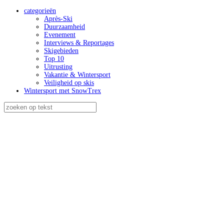
categorieën
Après-Ski
Duurzaamheid
Evenement
Interviews & Reportages
Skigebieden
Top 10
Uitrusting
Vakantie & Wintersport
Veiligheid op skis
Wintersport met SnowTrex