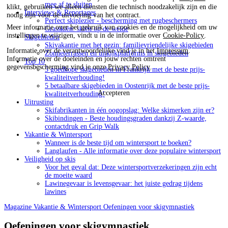
mee af te sluiten
klikt, gebruiken we alleen diensten die technisch noodzakelijk zijn en die
Interviews & Reportages
nodig zijn voor de uitvoering van het contract.
Perfect skiplezier - bescherming met rugbeschermers
Meer informatie over het gebruik van cookies en de mogelijkheid om uw
Grasskiën: skiën op de weide
instellingen te wijzigen, vindt u in de informatie over
Cookie-Policy
.
Skigebieden
Skivakantie met het gezin: familievriendelijke skigebieden
Informatie over de verantwoordelijke vind je in het
Impressum
.
Zonneterrassen en uitkijkplatforms in skigebieden
Informatie over de doeleinden en jouw rechten omtrent
Top 10
gegevensbescherming vind je onze
Privacy Policy
.
5 goedkope skigebieden in Frankrijk met de beste prijs-
kwaliteitverhouding!
5 betaalbare skigebieden in Oostenrijk met de beste prijs-
Accepteren
kwaliteitverhouding!
Uitrusting
Skifabrikanten in één oogopslag: Welke skimerken zijn er?
Skibindingen - Beste houdingsgraden dankzij Z-waarde,
contactdruk en Grip Walk
Vakantie & Wintersport
Wanneer is de beste tijd om wintersport te boeken?
Langlaufen - Alle informatie over deze populaire wintersport
Veiligheid op skis
Voor het geval dat: Deze wintersportverzekeringen zijn echt
de moeite waard
Lawinegevaar is levensgevaar: het juiste gedrag tijdens
lawines
Magazine
Vakantie & Wintersport
Oefeningen voor skigymnastiek
Oefeningen voor skigymnastiek