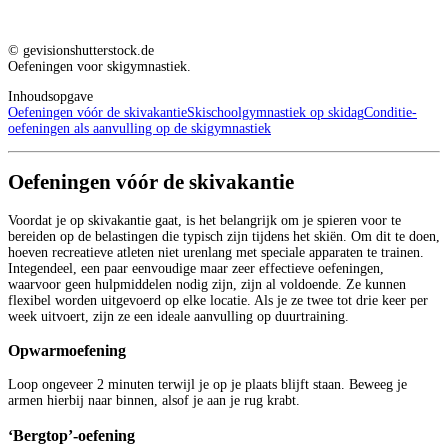
© gevisionshutterstock.de
Oefeningen voor skigymnastiek.
Inhoudsopgave
Oefeningen vóór de skivakantie
Skischoolgymnastiek op skidag
Conditie-
oefeningen als aanvulling op de skigymnastiek
Oefeningen vóór de skivakantie
Voordat je op skivakantie gaat, is het belangrijk om je spieren voor te
bereiden op de belastingen die typisch zijn tijdens het skiën. Om dit te doen,
hoeven recreatieve atleten niet urenlang met speciale apparaten te trainen.
Integendeel, een paar eenvoudige maar zeer effectieve oefeningen,
waarvoor geen hulpmiddelen nodig zijn, zijn al voldoende. Ze kunnen
flexibel worden uitgevoerd op elke locatie. Als je ze twee tot drie keer per
week uitvoert, zijn ze een ideale aanvulling op duurtraining.
Opwarmoefening
Loop ongeveer 2 minuten terwijl je op je plaats blijft staan. Beweeg je
armen hierbij naar binnen, alsof je aan je rug krabt.
‘Bergtop’-oefening