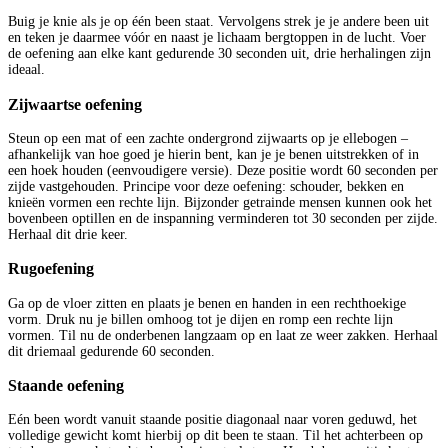
Buig je knie als je op één been staat. Vervolgens strek je je andere been uit
en teken je daarmee vóór en naast je lichaam bergtoppen in de lucht. Voer
de oefening aan elke kant gedurende 30 seconden uit, drie herhalingen zijn
ideaal.
Zijwaartse oefening
Steun op een mat of een zachte ondergrond zijwaarts op je ellebogen –
afhankelijk van hoe goed je hierin bent, kan je je benen uitstrekken of in
een hoek houden (eenvoudigere versie). Deze positie wordt 60 seconden per
zijde vastgehouden. Principe voor deze oefening: schouder, bekken en
knieën vormen een rechte lijn. Bijzonder getrainde mensen kunnen ook het
bovenbeen optillen en de inspanning verminderen tot 30 seconden per zijde.
Herhaal dit drie keer.
Rugoefening
Ga op de vloer zitten en plaats je benen en handen in een rechthoekige
vorm. Druk nu je billen omhoog tot je dijen en romp een rechte lijn
vormen. Til nu de onderbenen langzaam op en laat ze weer zakken. Herhaal
dit driemaal gedurende 60 seconden.
Staande oefening
Eén been wordt vanuit staande positie diagonaal naar voren geduwd, het
volledige gewicht komt hierbij op dit been te staan. Til het achterbeen op