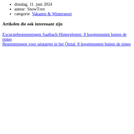
dinsdag, 11. juni 2024
auteur: SnowTrex
categorie:
Vakantie & Wintersport
Artikelen die ook interessant zijn
Excursiebestemmingen Saalbach-Hinterglemm: 8 hoogtepunten buiten de
pistes
Bestemmingen voor uitstapjes in het Ötztal: 8 hoogtepunten buiten de pistes