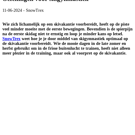
11-06-2024 - SnowTrex
Wie zich lichamelijk op een skivakantie voorbereidt, heeft op de piste
veel minder moeite met de eerste bewegingen. Bovendien is de spierpijn
na de eerste skidag niet te ernstig en loop je minder kans op letsel.
SnowTrex
weet hoe je je door middel van skigymnastiek optimaal op
de skivakantie voorbereidt. Wie de mooie dagen in de late zomer en
herfst gebruikt om in de frisse buitenlucht te trainen, heeft niet alleen
meer plezier in de training, maar ook al voorpret op de skivakantie.