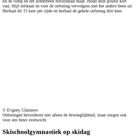
tot de romp en het achterbeen horizontaal staan. Houd deze positie kort
vast, blijf stilstaan en voer de oefening vervolgens met het andere been uit.
Herhaal dit 15 keer per zijde en herhaal de gehele oefening drie keer.
© Evgeny Glazunov
Oefeningen bevorderen niet alleen de beweeglijkheid, maar zorgen ook
voor een beter evenwicht.
Skischoolgymnastiek op skidag