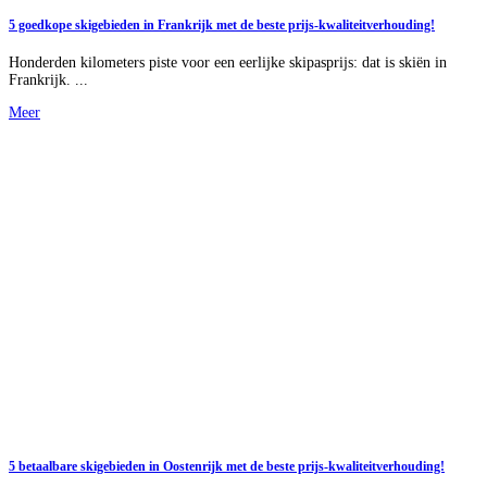
5 goedkope skigebieden in Frankrijk met de beste prijs-kwaliteitverhouding!
Honderden kilometers piste voor een eerlijke skipasprijs: dat is skiën in
Frankrijk. ...
Meer
5 betaalbare skigebieden in Oostenrijk met de beste prijs-kwaliteitverhouding!