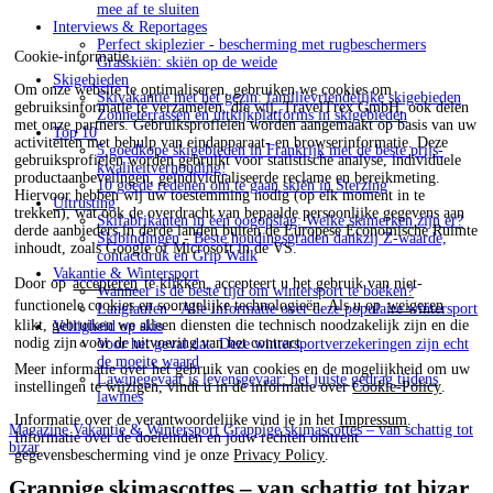
mee af te sluiten
Interviews & Reportages
Perfect skiplezier - bescherming met rugbeschermers
Cookie-informatie
Grasskiën: skiën op de weide
Skigebieden
Om onze website te optimaliseren, gebruiken we cookies om
Skivakantie met het gezin: familievriendelijke skigebieden
gebruiksinformatie te verzamelen, die wij, TravelTrex GmbH, ook delen
Zonneterrassen en uitkijkplatforms in skigebieden
met onze partners. Gebruiksprofielen worden aangemaakt op basis van uw
Top 10
activiteiten met behulp van eindapparaat- en browserinformatie. Deze
5 goedkope skigebieden in Frankrijk met de beste prijs-
gebruiksprofielen worden gebruikt voor statistische analyse, individuele
kwaliteitverhouding!
productaanbevelingen, geïndividualiseerde reclame en bereikmeting.
10 goede redenen om te gaan skiën in Sterzing
Hiervoor hebben wij uw toestemming nodig (op elk moment in te
Uitrusting
trekken), wat ook de overdracht van bepaalde persoonlijke gegevens aan
Skifabrikanten in één oogopslag: Welke skimerken zijn er?
derde aanbieders in derde landen buiten de Europese Economische Ruimte
Skibindingen - Beste houdingsgraden dankzij Z-waarde,
inhoudt, zoals Google of Microsoft in de VS.
contactdruk en Grip Walk
Vakantie & Wintersport
Door op
accepteren
te klikken, accepteert u het gebruik van niet-
Wanneer is de beste tijd om wintersport te boeken?
functionele cookies en soortgelijke technologieën. Als u op
weigeren
Langlaufen - Alle informatie over deze populaire wintersport
klikt, gebruiken we alleen diensten die technisch noodzakelijk zijn en die
Veiligheid op skis
nodig zijn voor de uitvoering van het contract.
Voor het geval dat: Deze wintersportverzekeringen zijn echt
de moeite waard
Meer informatie over het gebruik van cookies en de mogelijkheid om uw
Lawinegevaar is levensgevaar: het juiste gedrag tijdens
instellingen te wijzigen, vindt u in de informatie over
Cookie-Policy
.
lawines
Informatie over de verantwoordelijke vind je in het
Impressum
.
Magazine
Vakantie & Wintersport
Grappige skimascottes – van schattig tot
Informatie over de doeleinden en jouw rechten omtrent
bizar
gegevensbescherming vind je onze
Privacy Policy
.
Grappige skimascottes – van schattig tot bizar