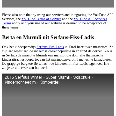
Please also note that by using our services and integrating the YouTube API
Services, the
YouTube Terms of Service
and the
YouTube API Services
Terms
apply and your use of our website is deemed to be acceptance of
these terms.
Berta en Murmli uit Serfaus-Fiss-Ladis
Ook het kinderparadijs
Serfaus-Fiss-Ladis
in Tirol heeft twee mascottes. Ze
zijn aangepast aan de inheemse dierenpopulatie in en rond de dorpen. Zo is
in Serfaus de mascotte Murmli een marmot die door alle thematische
kinderattracties loopt, tot aan het marmottenverblijf met echte knaagdieren.
De grappige bergkoe Berta lacht de kinderen in Fiss-Ladis tegemoet. Hie
zie je ze alle twee aan het werk:
2016 Serfaus Winter - Super Murmli - Skischule -
Kinderschneealm - Komperdell