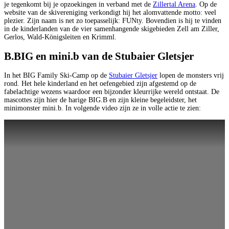
je tegenkomt bij je opzoekingen in verband met de
Zillertal Arena
. Op de
website van de skivereniging verkondigt hij het alomvattende motto: veel
plezier. Zijn naam is net zo toepasselijk: FUNty. Bovendien is hij te vinden
in de kinderlanden van de vier samenhangende skigebieden Zell am Ziller,
Gerlos, Wald-Königsleiten en Krimml.
B.BIG en mini.b van de Stubaier Gletsjer
In het BIG Family Ski-Camp op de
Stubaier Gletsjer
lopen de monsters vrij
rond. Het hele kinderland en het oefengebied zijn afgestemd op de
fabelachtige wezens waardoor een bijzonder kleurrijke wereld ontstaat. De
mascottes zijn hier de harige BIG.B en zijn kleine begeleidster, het
minimonster mini.b. In volgende video zijn ze in volle actie te zien: