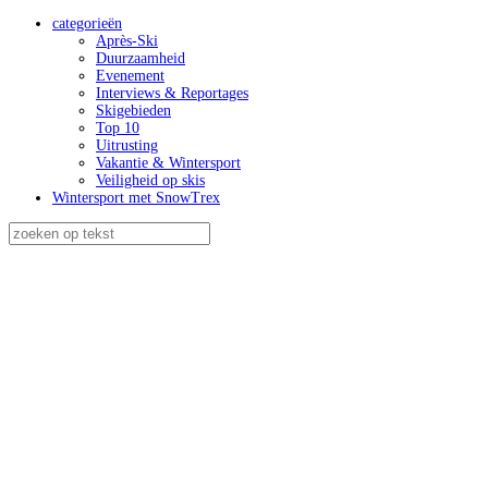
categorieën
Après-Ski
Duurzaamheid
Evenement
Interviews & Reportages
Skigebieden
Top 10
Uitrusting
Vakantie & Wintersport
Veiligheid op skis
Wintersport met SnowTrex