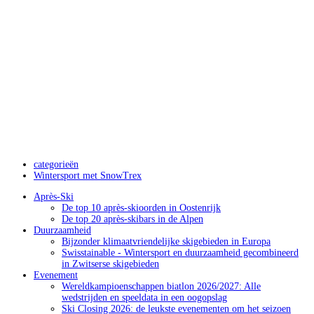
categorieën
Wintersport met SnowTrex
Après-Ski
De top 10 après-skioorden in Oostenrijk
De top 20 après-skibars in de Alpen
Duurzaamheid
Bijzonder klimaatvriendelijke skigebieden in Europa
Swisstainable - Wintersport en duurzaamheid gecombineerd
in Zwitserse skigebieden
Evenement
Wereldkampioenschappen biatlon 2026/2027: Alle
wedstrijden en speeldata in een oogopslag
Ski Closing 2026: de leukste evenementen om het seizoen