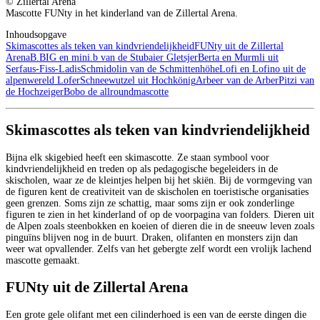
© Zillertal Arena
Mascotte FUNty in het kinderland van de Zillertal Arena.
Inhoudsopgave
Skimascottes als teken van kindvriendelijkheid
FUNty uit de Zillertal
Arena
B.BIG en mini.b van de Stubaier Gletsjer
Berta en Murmli uit
Serfaus-Fiss-Ladis
Schmidolin van de Schmittenhöhe
Lofi en Lofino uit de
alpenwereld Lofer
Schneewutzel uit Hochkönig
Arbeer van de Arber
Pitzi van
de Hochzeiger
Bobo de allroundmascotte
Skimascottes als teken van kindvriendelijkheid
Bijna elk skigebied heeft een skimascotte. Ze staan symbool voor
kindvriendelijkheid en treden op als pedagogische begeleiders in de
skischolen, waar ze de kleintjes helpen bij het skiën. Bij de vormgeving van
de figuren kent de creativiteit van de skischolen en toeristische organisaties
geen grenzen. Soms zijn ze schattig, maar soms zijn er ook zonderlinge
figuren te zien in het kinderland of op de voorpagina van folders. Dieren uit
de Alpen zoals steenbokken en koeien of dieren die in de sneeuw leven zoals
pinguïns blijven nog in de buurt. Draken, olifanten en monsters zijn dan
weer wat opvallender. Zelfs van het gebergte zelf wordt een vrolijk lachend
mascotte gemaakt.
FUNty uit de Zillertal Arena
Een grote gele olifant met een cilinderhoed is een van de eerste dingen die