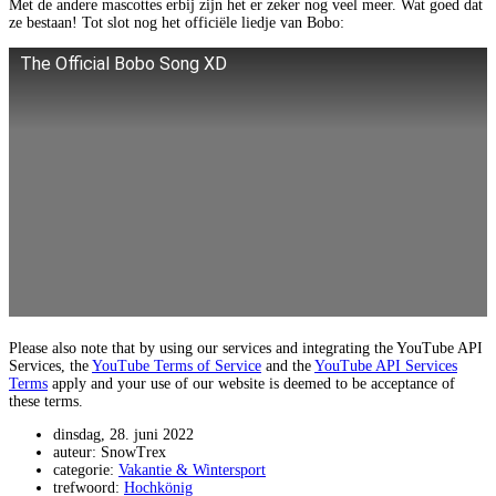
Met de andere mascottes erbij zijn het er zeker nog veel meer. Wat goed dat
ze bestaan! Tot slot nog het officiële liedje van Bobo:
The Official Bobo Song XD
Please also note that by using our services and integrating the YouTube API
Services, the
YouTube Terms of Service
and the
YouTube API Services
Terms
apply and your use of our website is deemed to be acceptance of
these terms.
dinsdag, 28. juni 2022
auteur: SnowTrex
categorie:
Vakantie & Wintersport
trefwoord:
Hochkönig