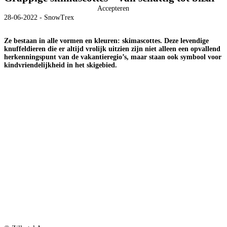
Accepteren
28-06-2022 - SnowTrex
Ze bestaan in alle vormen en kleuren: skimascottes. Deze levendige
knuffeldieren die er altijd vrolijk uitzien zijn niet alleen een opvallend
herkenningspunt van de vakantieregio’s, maar staan ook symbool voor
kindvriendelijkheid in het skigebied.