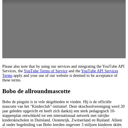
Please also note that by using our services and integrating the YouTube API
Services, the
YouTube Terms of Service
and the
YouTube API Services
Terms
apply and your use of our website is deemed to be acceptance of
these terms.
Bobo de allroundmascotte
Bobo de pinguïn is in vele skigebieden te vinden. Hij is de officiële
mascotte van het “Kinderclub”-initiatief. Deze skischoolvereniging werd 20
jaar geleden opgericht en heeft zich dankzij een sterk pedagogisch 10-
stappenplan ontwikkeld tot een internationaal netwerk met talrijke
kinderskischolen in Duitsland, Oostenrijk, Zwitserland en Rusland. Alleen
al onder begeleiding van Bobo leerden ongeveer 3 miljoen kinderen skiën.