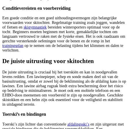
Conditievereisten en voorbereiding
Een goede conditie en een goed uithoudingsvermogen zijn belangrijke
voorwaarden voor skitochten. Regelmatige training zoals joggen, wandelen
of fietsen en
skigymnastiek
bereiden wintersporters optimaal voor op de
tocht. Beginners moeten beginnen met korte, gemakkelijke tochten om
langzaam vertrouwd te raken met de fysieke eisen. Het is ook raadzaam om
gerichte versterkende oefeningen voor de benen en de romp in het
trainingsplan
op te nemen om de belasting tijdens het klimmen en dalen te
verlichten.
De juiste uitrusting voor skitochten
De juiste uitrusting is cruciaal bij het toerskiën en kan in noodgevallen
levens redden. Een lawinepieper, schep en sonde maken deel uit van de
basisuitrusting, omdat er zowel bij de beklimming als de afdaling kans is op
lawines. Een lawine airbag rugzak biedt extra bescherming door het risico
op bedelving te minimaliseren. Je moet ook een mobiele telefoon en een
EHBO-doos meenemen om voorbereid te zijn op noodgevallen. Geschikte
skistokken en een helm zijn ook essentieel voor de veiligheid en stabiliteit
in uitdagend terrein.
Toerski’s en bindingen
Toerski’s zijn lichter dan conventionele
afdalingsski’s
en zijn uitgerust met
speciale bindingen die de beklimming vergemakkelijken. Een