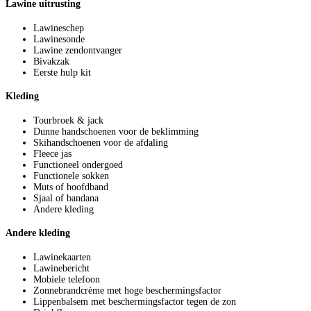
Lawine uitrusting
Lawineschep
Lawinesonde
Lawine zendontvanger
Bivakzak
Eerste hulp kit
Kleding
Tourbroek & jack
Dunne handschoenen voor de beklimming
Skihandschoenen voor de afdaling
Fleece jas
Functioneel ondergoed
Functionele sokken
Muts of hoofdband
Sjaal of bandana
Andere kleding
Andere kleding
Lawinekaarten
Lawinebericht
Mobiele telefoon
Zonnebrandcrème met hoge beschermingsfactor
Lippenbalsem met beschermingsfactor tegen de zon