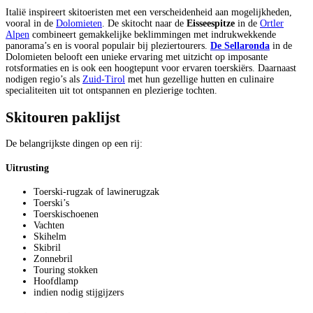
Italië inspireert skitoeristen met een verscheidenheid aan mogelijkheden,
vooral in de
Dolomieten
. De skitocht naar de
Eisseespitze
in de
Ortler
Alpen
combineert gemakkelijke beklimmingen met indrukwekkende
panorama’s en is vooral populair bij pleziertourers.
De Sellaronda
in de
Dolomieten belooft een unieke ervaring met uitzicht op imposante
rotsformaties en is ook een hoogtepunt voor ervaren toerskiërs. Daarnaast
nodigen regio’s als
Zuid-Tirol
met hun gezellige hutten en culinaire
specialiteiten uit tot ontspannen en plezierige tochten.
Skitouren paklijst
De belangrijkste dingen op een rij:
Uitrusting
Toerski-rugzak of lawinerugzak
Toerski’s
Toerskischoenen
Vachten
Skihelm
Skibril
Zonnebril
Touring stokken
Hoofdlamp
indien nodig stijgijzers