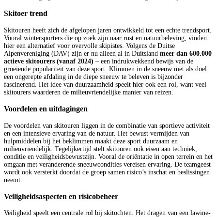
Skitoer trend
Skitouren heeft zich de afgelopen jaren ontwikkeld tot een echte trendsport.
Vooral wintersporters die op zoek zijn naar rust en natuurbeleving, vinden
hier een alternatief voor overvolle skipistes. Volgens de Duitse
Alpenvereniging (DAV) zijn er nu alleen al in Duitsland
meer dan 600.000
actieve skitourers (vanaf 2024)
– een indrukwekkend bewijs van de
groeiende populariteit van deze sport. Klimmen in de sneeuw met als doel
een ongerepte afdaling in de diepe sneeuw te beleven is bijzonder
fascinerend. Het idee van duurzaamheid speelt hier ook een rol, want veel
skitourers waarderen de milieuvriendelijke manier van reizen.
Voordelen en uitdagingen
De voordelen van skitouren liggen in de combinatie van sportieve activiteit
en een intensieve ervaring van de natuur. Het bewust vermijden van
hulpmiddelen bij het beklimmen maakt deze sport duurzaam en
milieuvriendelijk. Tegelijkertijd stelt skitouren ook eisen aan techniek,
conditie en veiligheidsbewustzijn. Vooral de oriëntatie in open terrein en het
omgaan met veranderende sneeuwcondities vereisen ervaring. De teamgeest
wordt ook versterkt doordat de groep samen risico’s inschat en beslissingen
neemt.
Veiligheidsaspecten en risicobeheer
Veiligheid speelt een centrale rol bij skitochten. Het dragen van een lawine-