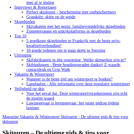
mee af te sluiten
Interviews & Reportages
Perfect skiplezier - bescherming met rugbeschermers
Grasskiën: skiën op de weide
Skigebieden
Skivakantie met het gezin: familievriendelijke skigebieden
Zonneterrassen en uitkijkplatforms in skigebieden
Top 10
5 goedkope skigebieden in Frankrijk met de beste prijs-
kwaliteitverhouding!
10 goede redenen om te gaan skiën in Sterzing
Uitrusting
Skifabrikanten in één oogopslag: Welke skimerken zijn er?
Skibindingen - Beste houdingsgraden dankzij Z-waarde,
contactdruk en Grip Walk
Vakantie & Wintersport
Wanneer is de beste tijd om wintersport te boeken?
Langlaufen - Alle informatie over deze populaire wintersport
Veiligheid op skis
Voor het geval dat: Deze wintersportverzekeringen zijn echt
de moeite waard
Lawinegevaar is levensgevaar: het juiste gedrag tijdens
lawines
Magazine
Vakantie & Wintersport
Skitouren - De ultieme gids & tips voor
skitouren
Skitouren – De ultieme gids & tips voor