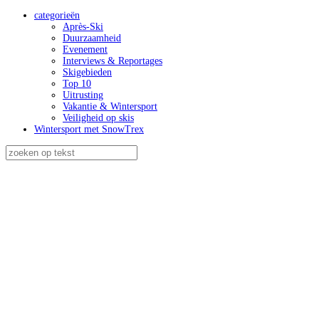
categorieën
Après-Ski
Duurzaamheid
Evenement
Interviews & Reportages
Skigebieden
Top 10
Uitrusting
Vakantie & Wintersport
Veiligheid op skis
Wintersport met SnowTrex