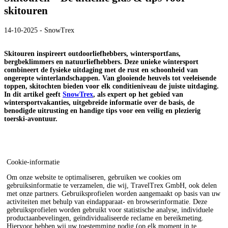
skitouren
14-10-2025 - SnowTrex
Skitouren inspireert outdoorliefhebbers, wintersportfans,
bergbeklimmers en natuurliefhebbers. Deze unieke wintersport
combineert de fysieke uitdaging met de rust en schoonheid van
ongerepte winterlandschappen. Van glooiende heuvels tot veeleisende
toppen, skitochten bieden voor elk conditieniveau de juiste uitdaging.
In dit artikel geeft
SnowTrex
, als expert op het gebied van
wintersportvakanties, uitgebreide informatie over de basis, de
benodigde uitrusting en handige tips voor een veilig en plezierig
toerski-avontuur.
Cookie-informatie
Om onze website te optimaliseren, gebruiken we cookies om
gebruiksinformatie te verzamelen, die wij, TravelTrex GmbH, ook delen
met onze partners. Gebruiksprofielen worden aangemaakt op basis van uw
activiteiten met behulp van eindapparaat- en browserinformatie. Deze
gebruiksprofielen worden gebruikt voor statistische analyse, individuele
productaanbevelingen, geïndividualiseerde reclame en bereikmeting.
Hiervoor hebben wij uw toestemming nodig (op elk moment in te