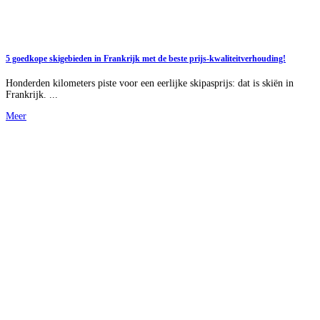
5 goedkope skigebieden in Frankrijk met de beste prijs-kwaliteitverhouding!
Honderden kilometers piste voor een eerlijke skipasprijs: dat is skiën in
Frankrijk. ...
Meer