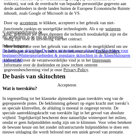
trekken), wat ook de overdracht van bepaalde persoonlijke gegevens aan
derde aanbieders in derde landen buiten de Europese Economische Ruimte
inhoudt, zoals Google of Microsoft in de VS.
Door op
accepteren
te klikken, accepteert u het gebruik van niet-
functionele cookies en soortgelijke technologieën. Als u op
weigeren
© romurundi/fotolia.de
klikt, gebruiken we alleen diensten die technisch noodzakelijk zijn en die
Bij skitochten is de reis de beloning
nodig zijn voor de uitvoering van het contract.
Inhoudsopgave
Meer informatie over het gebruik van cookies en de mogelijkheid om uw
De basis van skitochten
De juiste uitrusting voor skitochten
Skitochten voor
instellingen te wijzigen, vindt u in de informatie over
Cookie-Policy
.
beginners
Wintersportgebieden & populaire skitochten in de Alpen
Skitouren
Informatie over de verantwoordelijke vind je in het
Impressum
.
paklijst
FAQ
Informatie over de doeleinden en jouw rechten omtrent
gegevensbescherming vind je onze
Privacy Policy
.
De basis van skitochten
Accepteren
Wat is toerskiën?
In tegenstelling tot het klassieke alpineskiën gaan toerskiërs weg van de
geprepareerde pistes. De beklimming gebeurt op eigen kracht met toerski’s
en speciale klimvellen, de afdaling is meestal in ongerept terrein. De
speciale aantrekkingskracht van toerskiën ligt in het gevoel van absolute
vrijheid. Tegelijkertijd beschermt deze natuurlijke wintersport het milieu,
omdat er geen hulpmiddelen nodig zijn om te klimmen. Voor velen betekent
de bewuste keuze om het zonder infrastructurele hulpmiddelen te doen een
nieuwe uitdaging die wordt beloond met een uniek gevoel van prestatie.