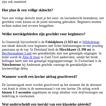
zijn ook essentieel.
Hoe plan ik een veilige skitocht?
Voor een veilige skitocht moet je het weer- en lawinebericht bestuderen, een
geschikte route kiezen en de juiste uitrusting gebruiken. Beginners moeten
tochten maken met ervaren berggidsen.
Welke toerskigebieden zijn geschikt voor beginners?
In Oostenrijk bijvoorbeeld is de
Feldalphorn (1.923 m)
in
Wildschönau
een ideale skitocht voor beginners met lichte beklimmingen en een prachtig
panorama op de top. In Duitsland biedt de
Hirschkaser (1.390 m)
in
Berchtesgadener Land
een gemakkelijke start met gematigde stijgingen. In
Italië wordt de
Alpe di Siusi
in Zuid-Tirol aanbevolen, omdat het brede
hellingen heeft met een gematigd stijgingspercentage. In Zwitserland is de
Nätschentour
bij Andermatt geschikt vanwege de gemakkelijke en
lawineveilige delen.
Wanneer wordt een lawine airbag geactiveerd?
De lawinerugzak moet worden geactiveerd op het moment dat de skitourer
vast komt te zitten in de sneeuwmassa’s van een lawine. De airbag wordt
binnen 1-3 seconden
opgeblazen en zorgt idealiter voor drijfvermogen om
bedelving te voorkomen.
Wat onderscheidt een toerski van een klassieke pisteski?