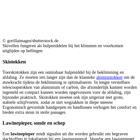
© gorillaimages/shutterstock.de
Skivellen fungeren als hulpmiddelen bij het klimmen en voorkomen
uitglijden op hellingen
Skistokken
Toerskistokken zijn een onmisbaar hulpmiddel bij de beklimming en
afdaling. Ze moeten iets langer zijn dan de klassieke
alpiniststokken
om de
stuwkracht tijdens de beklimming te optimaliseren. In lengte verstelbare
telescoopstokken van aluminium of carbon, die afzonderlijk kunnen worden
ingesteld en compact kunnen worden opgevouwen voor de afdaling, zijn
bijzonder praktisch. Skistokken moeten ook zijn uitgerust met grote,
stabiele schijfvoeten, zodat ze niet wegzakken in diepe sneeuw.
Ergonomisch gevormde handgrepen en handlussen verhogen het comfort en
bieden extra steun in steile passages.
Lawinepieper, sonde en schep
Een
lawinepieper
zendt signalen uit die worden gebruikt om begraven
slachtoffers te lokaliseren bij een lawineongeval. Voordat een lawinepieper