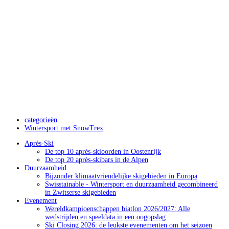
categorieën
Wintersport met SnowTrex
Après-Ski
De top 10 après-skioorden in Oostenrijk
De top 20 après-skibars in de Alpen
Duurzaamheid
Bijzonder klimaatvriendelijke skigebieden in Europa
Swisstainable - Wintersport en duurzaamheid gecombineerd
in Zwitserse skigebieden
Evenement
Wereldkampioenschappen biatlon 2026/2027: Alle
wedstrijden en speeldata in een oogopslag
Ski Closing 2026: de leukste evenementen om het seizoen