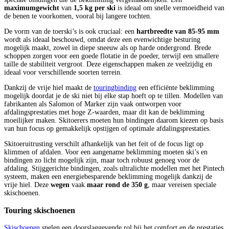
maximumgewicht
van
1,5 kg per ski
is ideaal om snelle vermoeidheid van
de benen te voorkomen, vooral bij langere tochten.
De vorm van de toerski’s is ook cruciaal: een
hartbreedte van 85-95 mm
wordt als ideaal beschouwd, omdat deze een evenwichtige besturing
mogelijk maakt, zowel in diepe sneeuw als op harde ondergrond. Brede
schoppen zorgen voor een goede flotatie in de poeder, terwijl een smallere
taille de stabiliteit vergroot. Deze eigenschappen maken ze veelzijdig en
ideaal voor verschillende soorten terrein.
Dankzij de vrije hiel maakt de
touringbinding
een efficiënte beklimming
mogelijk doordat je de ski niet bij elke stap hoeft op te tillen. Modellen van
fabrikanten als Salomon of Marker zijn vaak ontworpen voor
afdalingsprestaties met hoge Z-waarden, maar dit kan de beklimming
moeilijker maken. Skitoerers moeten hun bindingen daarom kiezen op basis
van hun focus op gemakkelijk opstijgen of optimale afdalingsprestaties.
Skitoeruitrusting verschilt afhankelijk van het feit of de focus ligt op
klimmen of afdalen. Voor een aangename beklimming moeten ski’s en
bindingen zo licht mogelijk zijn, maar toch robuust genoeg voor de
afdaling. Stijggerichte bindingen, zoals ultralichte modellen met het Pintech
systeem, maken een energiebesparende beklimming mogelijk dankzij de
vrije hiel. Deze
wegen
vaak
maar rond de 350 g
, maar vereisen speciale
skischoenen.
Touring skischoenen
Skischoenen
spelen een doorslaggevende rol bij het comfort en de prestaties