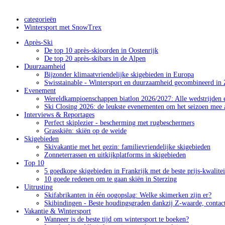
categorieën
Wintersport met SnowTrex
Après-Ski
De top 10 après-skioorden in Oostenrijk
De top 20 après-skibars in de Alpen
Duurzaamheid
Bijzonder klimaatvriendelijke skigebieden in Europa
Swisstainable - Wintersport en duurzaamheid gecombineerd in 
Evenement
Wereldkampioenschappen biatlon 2026/2027: Alle wedstrijden e
Ski Closing 2026: de leukste evenementen om het seizoen mee a
Interviews & Reportages
Perfect skiplezier - bescherming met rugbeschermers
Grasskiën: skiën op de weide
Skigebieden
Skivakantie met het gezin: familievriendelijke skigebieden
Zonneterrassen en uitkijkplatforms in skigebieden
Top 10
5 goedkope skigebieden in Frankrijk met de beste prijs-kwalite
10 goede redenen om te gaan skiën in Sterzing
Uitrusting
Skifabrikanten in één oogopslag: Welke skimerken zijn er?
Skibindingen - Beste houdingsgraden dankzij Z-waarde, contac
Vakantie & Wintersport
Wanneer is de beste tijd om wintersport te boeken?