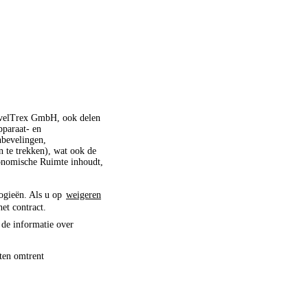
ravelTrex GmbH, ook delen
pparaat- en
nbevelingen,
 te trekken), wat ook de
conomische Ruimte inhoudt,
logieën. Als u op
weigeren
het contract.
 de informatie over
ten omtrent