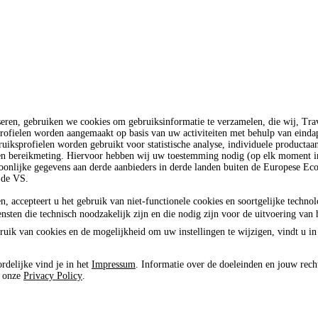
seren, gebruiken we cookies om gebruiksinformatie te verzamelen, die wij, T
rofielen worden aangemaakt op basis van uw activiteiten met behulp van einda
uiksprofielen worden gebruikt voor statistische analyse, individuele productaa
 en bereikmeting. Hiervoor hebben wij uw toestemming nodig (op elk moment in
oonlijke gegevens aan derde aanbieders in derde landen buiten de Europese E
 de VS.
n, accepteert u het gebruik van niet-functionele cookies en soortgelijke techno
ensten die technisch noodzakelijk zijn en die nodig zijn voor de uitvoering van 
ruik van cookies en de mogelijkheid om uw instellingen te wijzigen, vindt u in
rdelijke vind je in het
Impressum
. Informatie over de doeleinden en jouw rech
e onze
Privacy Policy
.