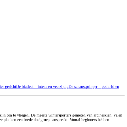
er gericht
De biatleet – intens en veelzijdig
De schansspringer – gedurfd en
zijn om te vliegen. De meeste wintersporters genieten van alpineskiën, velen
wee planken een brede doelgroep aanspreekt. Vooral beginners hebben