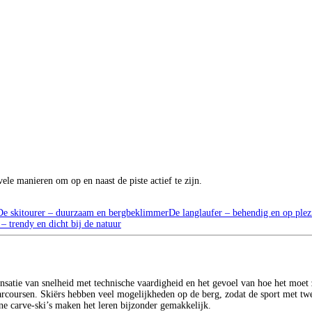
le manieren om op en naast de piste actief te zijn.
De skitourer – duurzaam en bergbeklimmer
De langlaufer – behendig en op plezi
 trendy en dicht bij de natuur
ensatie van snelheid met technische vaardigheid en het gevoel van hoe het moet 
sparcoursen. Skiërs hebben veel mogelijkheden op de berg, zodat de sport met t
rne carve-ski’s maken het leren bijzonder gemakkelijk.