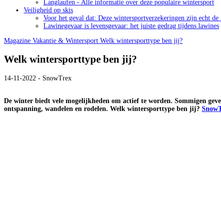
Langlaufen - Alle informatie over deze populaire wintersport
Veiligheid op skis
Voor het geval dat: Deze wintersportverzekeringen zijn echt de
Lawinegevaar is levensgevaar: het juiste gedrag tijdens lawines
Magazine
Vakantie & Wintersport
Welk wintersporttype ben jij?
Welk wintersporttype ben jij?
14-11-2022 - SnowTrex
De winter biedt vele mogelijkheden om actief te worden. Sommigen gev
ontspanning, wandelen en rodelen. Welk wintersporttype ben jij?
SnowT