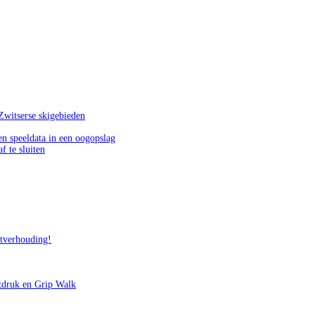
Zwitserse skigebieden
n speeldata in een oogopslag
f te sluiten
itverhouding!
tdruk en Grip Walk