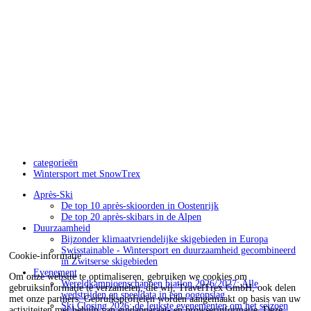
categorieën
Wintersport met SnowTrex
Après-Ski
De top 10 après-skioorden in Oostenrijk
De top 20 après-skibars in de Alpen
Duurzaamheid
Bijzonder klimaatvriendelijke skigebieden in Europa
Swisstainable - Wintersport en duurzaamheid gecombineerd
Cookie-informatie
in Zwitserse skigebieden
Evenement
Om onze website te optimaliseren, gebruiken we cookies om
Wereldkampioenschappen biatlon 2026/2027: Alle
gebruiksinformatie te verzamelen, die wij, TravelTrex GmbH, ook delen
wedstrijden en speeldata in een oogopslag
met onze partners. Gebruiksprofielen worden aangemaakt op basis van uw
Ski Closing 2026: de leukste evenementen om het seizoen
activiteiten met behulp van eindapparaat- en browserinformatie. Deze