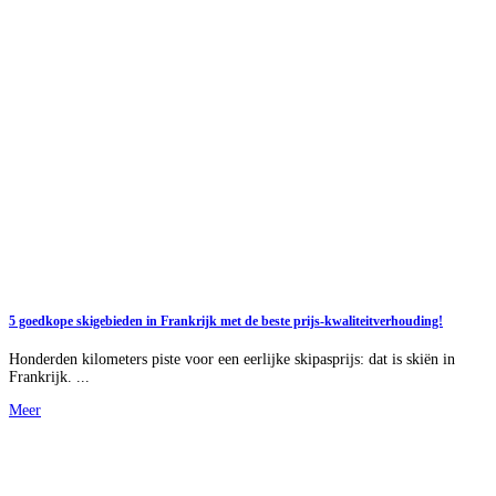
5 goedkope skigebieden in Frankrijk met de beste prijs-kwaliteitverhouding!
Honderden kilometers piste voor een eerlijke skipasprijs: dat is skiën in
Frankrijk. ...
Meer