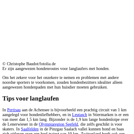
© Christophe Baudot/fotolia.de
Er zijn aangewezen hondenroutes voor langlaufers met honden.
Om het zekere voor het onzekere te nemen en problemen met andere
noordse sporters te voorkomen, zouden hondenbezitters idealiter alleen
aangewezen hondenpaden met hun huisdier moeten gebruiken.
Tips voor langlaufen
In
Pertisau
aan de Achensee is bijvoorbeeld een prachtig circuit van 1 km
aangelegd voor hondenliefhebbers, en in
Leutasch
in Stiermarken is er een
van meer dan 1,5 km lang. Bijzonder is de 1,9 km lange hondenloipe over
de Lenerwieser in de
Olympiaregion Seefeld
, die zelfs geschikt is voor
skaters. In
Saalfelden
in de Pinzgau Saalach vallei kunnen hond en baas
zich uitleven over een heel traject van 10 km. Zwitserland heeft ook een