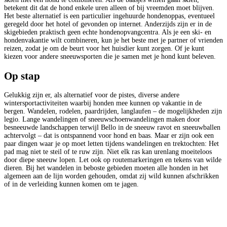
betekent dit dat de hond enkele uren alleen of bij vreemden moet blijven.
Het beste alternatief is een particulier ingehuurde hondenoppas, eventueel
geregeld door het hotel of gevonden op internet. Anderzijds zijn er in de
skigebieden praktisch geen echte hondenopvangcentra. Als je een ski- en
hondenvakantie wilt combineren, kun je het beste met je partner of vrienden
reizen, zodat je om de beurt voor het huisdier kunt zorgen. Of je kunt
kiezen voor andere sneeuwsporten die je samen met je hond kunt beleven.
Op stap
Gelukkig zijn er, als alternatief voor de pistes, diverse andere
wintersportactiviteiten waarbij honden mee kunnen op vakantie in de
bergen. Wandelen, rodelen, paardrijden, langlaufen – de mogelijkheden zijn
legio. Lange wandelingen of sneeuwschoenwandelingen maken door
besneeuwde landschappen terwijl Bello in de sneeuw ravot en sneeuwballen
achtervolgt – dat is ontspannend voor hond en baas. Maar er zijn ook een
paar dingen waar je op moet letten tijdens wandelingen en trektochten: Het
pad mag niet te steil of te ruw zijn. Niet elk ras kan urenlang moeiteloos
door diepe sneeuw lopen. Let ook op routemarkeringen en tekens van wilde
dieren. Bij het wandelen in beboste gebieden moeten alle honden in het
algemeen aan de lijn worden gehouden, omdat zij wild kunnen afschrikken
of in de verleiding kunnen komen om te jagen.