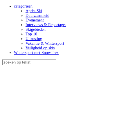
categorieën
Après-Ski
Duurzaamheid
Evenement
Interviews & Reportages
Skigebieden
Top 10
Uitrusting
Vakantie & Wintersport
Veiligheid op skis
Wintersport met SnowTrex