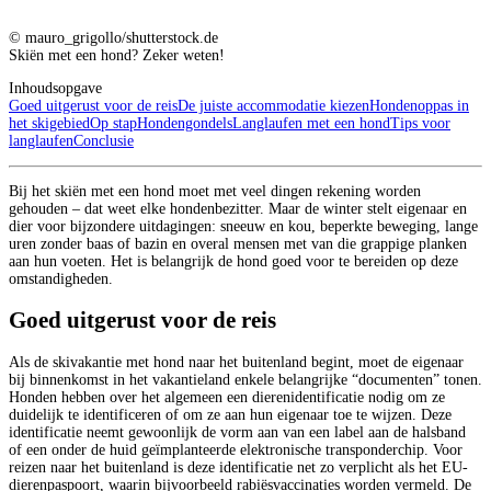
© mauro_grigollo/shutterstock.de
Skiën met een hond? Zeker weten!
Inhoudsopgave
Goed uitgerust voor de reis
De juiste accommodatie kiezen
Hondenoppas in
het skigebied
Op stap
Hondengondels
Langlaufen met een hond
Tips voor
langlaufen
Conclusie
Bij het skiën met een hond moet met veel dingen rekening worden
gehouden – dat weet elke hondenbezitter. Maar de winter stelt eigenaar en
dier voor bijzondere uitdagingen: sneeuw en kou, beperkte beweging, lange
uren zonder baas of bazin en overal mensen met van die grappige planken
aan hun voeten. Het is belangrijk de hond goed voor te bereiden op deze
omstandigheden.
Goed uitgerust voor de reis
Als de skivakantie met hond naar het buitenland begint, moet de eigenaar
bij binnenkomst in het vakantieland enkele belangrijke “documenten” tonen.
Honden hebben over het algemeen een dierenidentificatie nodig om ze
duidelijk te identificeren of om ze aan hun eigenaar toe te wijzen. Deze
identificatie neemt gewoonlijk de vorm aan van een label aan de halsband
of een onder de huid geïmplanteerde elektronische transponderchip. Voor
reizen naar het buitenland is deze identificatie net zo verplicht als het EU-
dierenpaspoort, waarin bijvoorbeeld rabiësvaccinaties worden vermeld. De