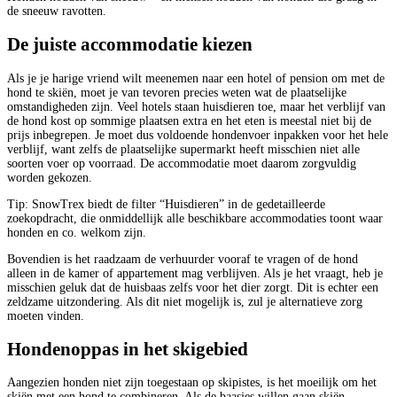
de sneeuw ravotten.
De juiste accommodatie kiezen
Als je je harige vriend wilt meenemen naar een hotel of pension om met de
hond te skiën, moet je van tevoren precies weten wat de plaatselijke
omstandigheden zijn. Veel hotels staan huisdieren toe, maar het verblijf van
de hond kost op sommige plaatsen extra en het eten is meestal niet bij de
prijs inbegrepen. Je moet dus voldoende hondenvoer inpakken voor het hele
verblijf, want zelfs de plaatselijke supermarkt heeft misschien niet alle
soorten voer op voorraad. De accommodatie moet daarom zorgvuldig
worden gekozen.
Tip: SnowTrex biedt de filter “Huisdieren” in de gedetailleerde
zoekopdracht, die onmiddellijk alle beschikbare accommodaties toont waar
honden en co. welkom zijn.
Bovendien is het raadzaam de verhuurder vooraf te vragen of de hond
alleen in de kamer of appartement mag verblijven. Als je het vraagt, heb je
misschien geluk dat de huisbaas zelfs voor het dier zorgt. Dit is echter een
zeldzame uitzondering. Als dit niet mogelijk is, zul je alternatieve zorg
moeten vinden.
Hondenoppas in het skigebied
Aangezien honden niet zijn toegestaan op skipistes, is het moeilijk om het
skiën met een hond te combineren. Als de baasjes willen gaan skiën,