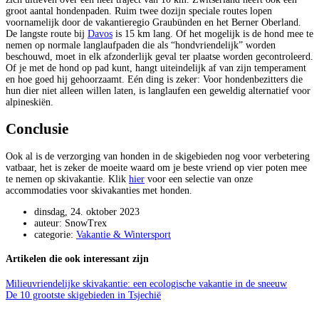
groot aantal hondenpaden. Ruim twee dozijn speciale routes lopen
voornamelijk door de vakantieregio Graubünden en het Berner Oberland.
De langste route bij
Davos
is 15 km lang. Of het mogelijk is de hond mee te
nemen op normale langlaufpaden die als “hondvriendelijk” worden
beschouwd, moet in elk afzonderlijk geval ter plaatse worden gecontroleerd.
Of je met de hond op pad kunt, hangt uiteindelijk af van zijn temperament
en hoe goed hij gehoorzaamt. Eén ding is zeker: Voor hondenbezitters die
hun dier niet alleen willen laten, is langlaufen een geweldig alternatief voor
alpineskiën.
Conclusie
Ook al is de verzorging van honden in de skigebieden nog voor verbetering
vatbaar, het is zeker de moeite waard om je beste vriend op vier poten mee
te nemen op skivakantie. Klik
hier
voor een selectie van onze
accommodaties voor skivakanties met honden.
dinsdag, 24. oktober 2023
auteur: SnowTrex
categorie:
Vakantie & Wintersport
Artikelen die ook interessant zijn
Milieuvriendelijke skivakantie: een ecologische vakantie in de sneeuw
De 10 grootste skigebieden in Tsjechië