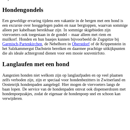
Hondengondels
Een geweldige ervaring tijdens een vakantie in de bergen met een hond is
een excursie over hooggelegen paden en naar bergtoppen, waarvan sommige
alleen per kabelbaan bereikbaar zijn. In sommige skigebieden zijn
viervoeters ook toegestaan in de gondel – maar alleen met riem en
muilkorf. Honden en hun baasjes kunnen bijvoorbeeld de Zugspitze bij
Garmisch-Partenkirchen
, de Nebelhorn in
Oberstdorf
of de Krippenstein in
het Salzkammergut Dachstein bereiken en daarmee prachtige uitkijkpunten
die als ideale achtergrond dienen voor een mooie souvenirfoto.
Langlaufen met een hond
Aangezien honden niet welkom zijn op langlaufpaden en op veel plaatsen
zelfs verboden zijn, zijn er speciaal voor hondenbezitters in Zwitserland en
Oostenrijk hondenpaden aangelegd. Hier mogen de viervoeters langs de
baan lopen. De service van de hondenpaden omvat ook dispenserdozen met
hondenpoepzakjes, zodat de eigenaar de hondenpoep snel en schoon kan
verwijderen.