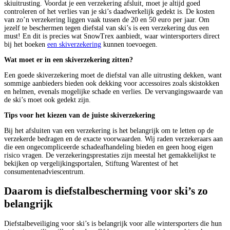
skiuitrusting. Voordat je een verzekering afsluit, moet je altijd goed
controleren of het verlies van je ski’s daadwerkelijk gedekt is. De kosten
van zo’n verzekering liggen vaak tussen de 20 en 50 euro per jaar. Om
jezelf te beschermen tegen diefstal van ski’s is een verzekering dus een
must! En dit is precies wat SnowTrex aanbiedt, waar wintersporters direct
bij het boeken
een skiverzekering
kunnen toevoegen.
Wat moet er in een skiverzekering zitten?
Een goede skiverzekering moet de diefstal van alle uitrusting dekken, want
sommige aanbieders bieden ook dekking voor accessoires zoals skistokken
en helmen, evenals mogelijke schade en verlies. De vervangingswaarde van
de ski’s moet ook gedekt zijn.
Tips voor het kiezen van de juiste skiverzekering
Bij het afsluiten van een verzekering is het belangrijk om te letten op de
verzekerde bedragen en de exacte voorwaarden. Wij raden verzekeraars aan
die een ongecompliceerde schadeafhandeling bieden en geen hoog eigen
risico vragen. De verzekeringsprestaties zijn meestal het gemakkelijkst te
bekijken op vergelijkingsportalen, Stiftung Warentest of het
consumentenadviescentrum.
Daarom is diefstalbescherming voor ski’s zo
belangrijk
Diefstalbeveiliging voor ski’s is belangrijk voor alle wintersporters die hun