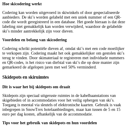
Hoe skicodering werkt
Codering kan worden uitgevoerd in skiwinkels of door gespecialiseerde
aanbieders. De ski’s worden gelabeld met een uniek nummer of een QR-
code die wordt geregistreerd in een database. Het goede hieraan is dat deze
labeling niet gemakkelijk kan worden verwijderd, waardoor de gelabelde
ski’s minder aantrekkelijk zijn voor dieven.
Voordelen en belang van skicodering
Codering schrikt potentiële dieven af, omdat ski’s met een code moeilijker
te verkopen zijn. Codering maakt het ook gemakkelijker om gestolen ski’s
terug te vinden. Door skimateriaal te registreren met individuele nummers
en QR-codes, is het risico van diefstal van ski’s die op deze manier zijn
gemarkeerd de afgelopen jaren met wel 50% verminderd.
Skidepots en skiruimtes
Dit is waar het bij skidepots om draait
Skidepots zijn speciaal uitgeruste ruimtes in de kabelbaanstations van
skigebieden of in accommodaties voor het veilig opbergen van ski’s.
Toegang is meestal via sleutels of elektronische kaarten. Gebruik is vaak
inbegrepen in SnowTrex hotelaanbiedingen, maar kan tussen de 5 en 15
euro per dag kosten, afhankelijk van de accommodatie.
Tips voor het gebruik van skidepots en hun voordelen