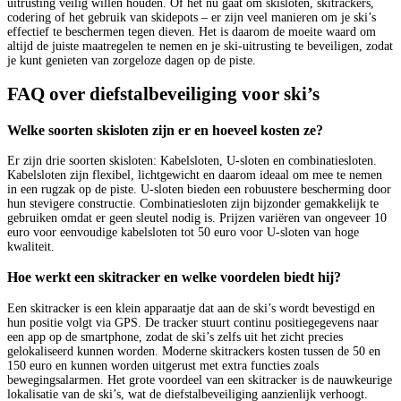
uitrusting veilig willen houden. Of het nu gaat om skisloten, skitrackers,
codering of het gebruik van skidepots – er zijn veel manieren om je ski’s
effectief te beschermen tegen dieven. Het is daarom de moeite waard om
altijd de juiste maatregelen te nemen en je ski-uitrusting te beveiligen, zodat
je kunt genieten van zorgeloze dagen op de piste.
FAQ over diefstalbeveiliging voor ski’s
Welke soorten skisloten zijn er en hoeveel kosten ze?
Er zijn drie soorten skisloten: Kabelsloten, U-sloten en combinatiesloten.
Kabelsloten zijn flexibel, lichtgewicht en daarom ideaal om mee te nemen
in een rugzak op de piste. U-sloten bieden een robuustere bescherming door
hun stevigere constructie. Combinatiesloten zijn bijzonder gemakkelijk te
gebruiken omdat er geen sleutel nodig is. Prijzen variëren van ongeveer 10
euro voor eenvoudige kabelsloten tot 50 euro voor U-sloten van hoge
kwaliteit.
Hoe werkt een skitracker en welke voordelen biedt hij?
Een skitracker is een klein apparaatje dat aan de ski’s wordt bevestigd en
hun positie volgt via GPS. De tracker stuurt continu positiegegevens naar
een app op de smartphone, zodat de ski’s zelfs uit het zicht precies
gelokaliseerd kunnen worden. Moderne skitrackers kosten tussen de 50 en
150 euro en kunnen worden uitgerust met extra functies zoals
bewegingsalarmen. Het grote voordeel van een skitracker is de nauwkeurige
lokalisatie van de ski’s, wat de diefstalbeveiliging aanzienlijk verhoogt.