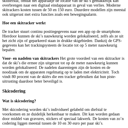
skidiefstal, omdat het apparaatje de locatie van de ski’s gemakkelijk kan
overbrengen naar een digitaal eindapparaat in geval van verlies. Moderne
skitrackers kosten tussen de 50 en 150 euro. Duurdere modellen zijn meestal
ook uitgerust met extra functies zoals een bewegingsalarm.
Hoe een skitracker werkt
De tracker stuurt continu positiegegevens naar een app op de smartphone.
Hierdoor kunnen de ski’s nauwkeurig worden gelokaliseerd, zelfs als ze uit
het zicht zijn of geparkeerd staan in drukke skigebieden. Dankzij de GPS-
gegevens kan het trackingsysteem de locatie tot op 5 meter nauwkeurig
bepalen.
Voor- en nadelen van skitrackers
Het grote voordeel van een skitracker is
dat de ski’s die ermee zijn uitgerust tot op de meter nauwkeurig kunnen
worden gelokaliseerd. De nadelen daarentegen zijn de kosten en de
noodzaak om de apparaten regelmatig op te laden met elektriciteit. Toch
vindt 80 procent van de skiërs die een tracker gebruiken dat hun piste-
uitrusting daardoor beter beveiligd is.
Skicodering
Wat is skicodering?
Met skicodering worden ski’s individueel gelabeld om diefstal te
voorkomen en ze duidelijk herkenbaar te maken. Dit kan worden gedaan
door middel van gravures, stickers of speciaal lakwerk. De kosten van zo’n
codering liggen meestal tussen de 10 en 30 euro per paar ski’s.