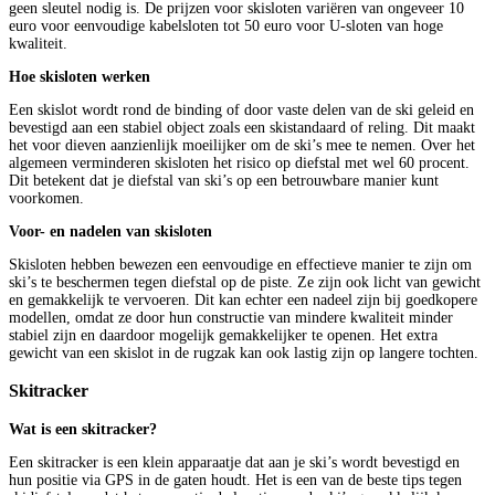
geen sleutel nodig is. De prijzen voor skisloten variëren van ongeveer 10
euro voor eenvoudige kabelsloten tot 50 euro voor U-sloten van hoge
kwaliteit.
Hoe skisloten werken
Een skislot wordt rond de binding of door vaste delen van de ski geleid en
bevestigd aan een stabiel object zoals een skistandaard of reling. Dit maakt
het voor dieven aanzienlijk moeilijker om de ski’s mee te nemen. Over het
algemeen verminderen skisloten het risico op diefstal met wel 60 procent.
Dit betekent dat je diefstal van ski’s op een betrouwbare manier kunt
voorkomen.
Voor- en nadelen van skisloten
Skisloten hebben bewezen een eenvoudige en effectieve manier te zijn om
ski’s te beschermen tegen diefstal op de piste. Ze zijn ook licht van gewicht
en gemakkelijk te vervoeren. Dit kan echter een nadeel zijn bij goedkopere
modellen, omdat ze door hun constructie van mindere kwaliteit minder
stabiel zijn en daardoor mogelijk gemakkelijker te openen. Het extra
gewicht van een skislot in de rugzak kan ook lastig zijn op langere tochten.
Skitracker
Wat is een skitracker?
Een skitracker is een klein apparaatje dat aan je ski’s wordt bevestigd en
hun positie via GPS in de gaten houdt. Het is een van de beste tips tegen