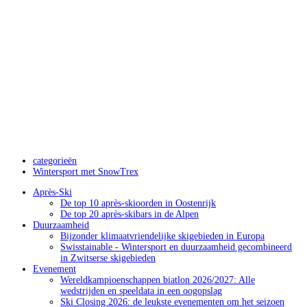
categorieën
Wintersport met SnowTrex
Après-Ski
De top 10 après-skioorden in Oostenrijk
De top 20 après-skibars in de Alpen
Duurzaamheid
Bijzonder klimaatvriendelijke skigebieden in Europa
Swisstainable - Wintersport en duurzaamheid gecombineerd
in Zwitserse skigebieden
Evenement
Wereldkampioenschappen biatlon 2026/2027: Alle
wedstrijden en speeldata in een oogopslag
Ski Closing 2026: de leukste evenementen om het seizoen