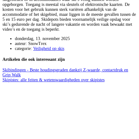
opgeborgen. Toegang is meestal via sleutels of elektronische kaarten. De
kosten voor het gebruik kunnen sterk variëren afhankelijk van de
accommodatie of het skigebied, maar liggen in de meeste gevallen tussen de
5 en 15 euro per dag. Skidepots bieden voornamelijk veilige opslag voor
ski’s gedurende de nacht of langere vakantie en worden vaak bewaakt met
video’s en de toegang is beperkt.
donderdag, 13. november 2025
auteur: SnowTrex
categorie:
Veiligheid op skis
Artikelen die ook interessant zijn
Skibindingen - Beste houdingsgraden dankzij Z-waarde, contactdruk en
Grip Walk
Skipistes: alle feiten & wetenswaardigheden over skipistes