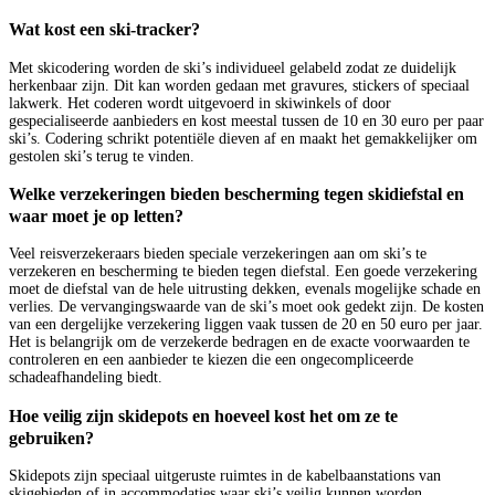
Wat kost een ski-tracker?
Met skicodering worden de ski’s individueel gelabeld zodat ze duidelijk
herkenbaar zijn. Dit kan worden gedaan met gravures, stickers of speciaal
lakwerk. Het coderen wordt uitgevoerd in skiwinkels of door
gespecialiseerde aanbieders en kost meestal tussen de 10 en 30 euro per paar
ski’s. Codering schrikt potentiële dieven af en maakt het gemakkelijker om
gestolen ski’s terug te vinden.
Welke verzekeringen bieden bescherming tegen skidiefstal en
waar moet je op letten?
Veel reisverzekeraars bieden speciale verzekeringen aan om ski’s te
verzekeren en bescherming te bieden tegen diefstal. Een goede verzekering
moet de diefstal van de hele uitrusting dekken, evenals mogelijke schade en
verlies. De vervangingswaarde van de ski’s moet ook gedekt zijn. De kosten
van een dergelijke verzekering liggen vaak tussen de 20 en 50 euro per jaar.
Het is belangrijk om de verzekerde bedragen en de exacte voorwaarden te
controleren en een aanbieder te kiezen die een ongecompliceerde
schadeafhandeling biedt.
Hoe veilig zijn skidepots en hoeveel kost het om ze te
gebruiken?
Skidepots zijn speciaal uitgeruste ruimtes in de kabelbaanstations van
skigebieden of in accommodaties waar ski’s veilig kunnen worden