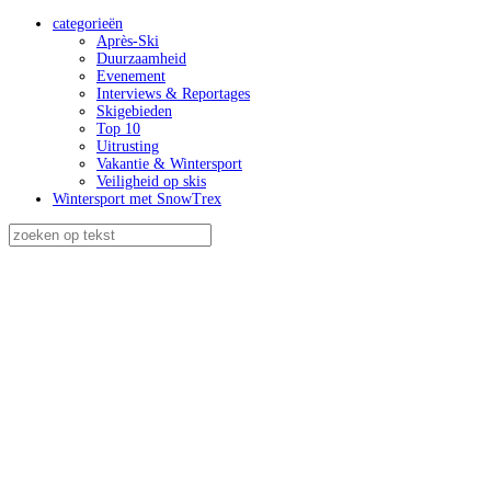
categorieën
Après-Ski
Duurzaamheid
Evenement
Interviews & Reportages
Skigebieden
Top 10
Uitrusting
Vakantie & Wintersport
Veiligheid op skis
Wintersport met SnowTrex