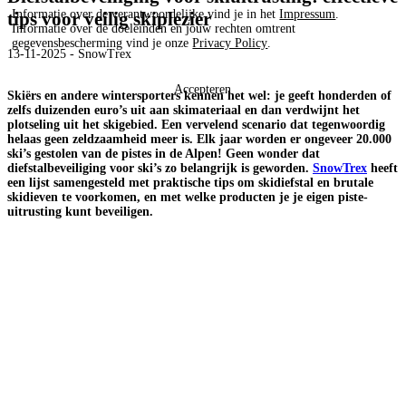
Informatie over de verantwoordelijke vind je in het
Impressum
.
tips voor veilig skiplezier
Informatie over de doeleinden en jouw rechten omtrent
gegevensbescherming vind je onze
Privacy Policy
.
13-11-2025 - SnowTrex
Accepteren
Skiërs en andere wintersporters kennen het wel: je geeft honderden of
zelfs duizenden euro’s uit aan skimateriaal en dan verdwijnt het
plotseling uit het skigebied. Een vervelend scenario dat tegenwoordig
helaas geen zeldzaamheid meer is. Elk jaar worden er ongeveer 20.000
ski’s gestolen van de pistes in de Alpen! Geen wonder dat
diefstalbeveiliging voor ski’s zo belangrijk is geworden.
SnowTrex
heeft
een lijst samengesteld met praktische tips om skidiefstal en brutale
skidieven te voorkomen, en met welke producten je je eigen piste-
uitrusting kunt beveiligen.