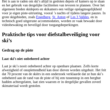
Het is aan te raden om ski’s altijd in gesloten depots of kamers op te slaan
en het gebruik van dergelijke faciliteiten van tevoren te plannen. Over het
algemeen
bieden skidepots en skikamers een veilige opslagmogelijkheid
voor je eigen piste-uitrusting, vooral ’s nachts of tijdens langere pauzes. In
grote skigebieden, zoals
Engelberg
,
St. Anton
of
Les 3 Vallées
, en in
technisch goed uitgeruste accommodaties, worden ze vaak bewaakt door
videobewaking en beveiligd door toegangsbeperkingen.
Praktische tips voor diefstalbeveiliging voor
ski’s
Gedrag op de piste
Laat ski’s niet onbeheerd achter
Laat je ski’s nooit onbeheerd achter op openbare plaatsen. Zelfs korte
afwezigheid of onoplettendheid kan door dieven worden uitgebuit. Het feit
dat 70 procent van de skiërs in een onderzoek verklaarde dat ze hun ski’s
onbeheerd aan de rand van de piste of bij een tussenstop in een berghut
hadden achtergelaten, laat zien waarom er in dergelijke gevallen zoveel
skimateriaal wordt gestolen.