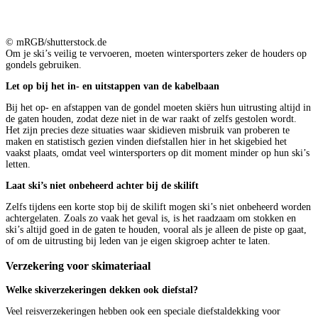
© mRGB/shutterstock.de
Om je ski’s veilig te vervoeren, moeten wintersporters zeker de houders op
gondels gebruiken.
Let op bij het in- en uitstappen van de kabelbaan
Bij het op- en afstappen van de gondel moeten skiërs hun uitrusting altijd in
de gaten houden, zodat deze niet in de war raakt of zelfs gestolen wordt.
Het zijn precies deze situaties waar skidieven misbruik van proberen te
maken en statistisch gezien vinden diefstallen hier in het skigebied het
vaakst plaats, omdat veel wintersporters op dit moment minder op hun ski’s
letten.
Laat ski’s niet onbeheerd achter bij de skilift
Zelfs tijdens een korte stop bij de skilift mogen ski’s niet onbeheerd worden
achtergelaten. Zoals zo vaak het geval is, is het raadzaam om stokken en
ski’s altijd goed in de gaten te houden, vooral als je alleen de piste op gaat,
of om de uitrusting bij leden van je eigen skigroep achter te laten.
Verzekering voor skimateriaal
Welke skiverzekeringen dekken ook diefstal?
Veel reisverzekeringen hebben ook een speciale diefstaldekking voor