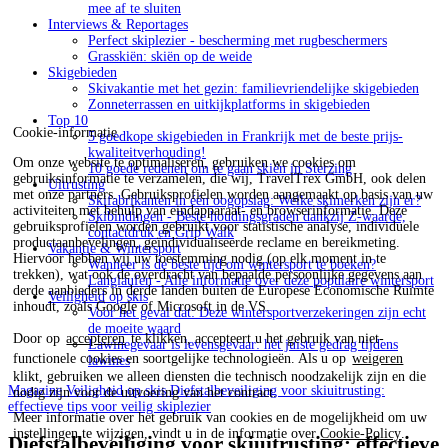
mee af te sluiten
Interviews & Reportages
Perfect skiplezier - bescherming met rugbeschermers
Grasskiën: skiën op de weide
Skigebieden
Skivakantie met het gezin: familievriendelijke skigebieden
Zonneterrassen en uitkijkplatforms in skigebieden
Top 10
Cookie-informatie
5 goedkope skigebieden in Frankrijk met de beste prijs-
kwaliteitverhouding!
Om onze website te optimaliseren, gebruiken we cookies om
10 goede redenen om te gaan skiën in Sterzing
gebruiksinformatie te verzamelen, die wij, TravelTrex GmbH, ook delen
Uitrusting
met onze partners. Gebruiksprofielen worden aangemaakt op basis van uw
Skifabrikanten in één oogopslag: Welke skimerken zijn er?
activiteiten met behulp van eindapparaat- en browserinformatie. Deze
Skibindingen - Beste houdingsgraden dankzij Z-waarde,
gebruiksprofielen worden gebruikt voor statistische analyse, individuele
contactdruk en Grip Walk
productaanbevelingen, geïndividualiseerde reclame en bereikmeting.
Vakantie & Wintersport
Hiervoor hebben wij uw toestemming nodig (op elk moment in te
Wanneer is de beste tijd om wintersport te boeken?
trekken), wat ook de overdracht van bepaalde persoonlijke gegevens aan
Langlaufen - Alle informatie over deze populaire wintersport
derde aanbieders in derde landen buiten de Europese Economische Ruimte
Veiligheid op skis
inhoudt, zoals Google of Microsoft in de VS.
Voor het geval dat: Deze wintersportverzekeringen zijn echt
de moeite waard
Door op
accepteren
te klikken, accepteert u het gebruik van niet-
Lawinegevaar is levensgevaar: het juiste gedrag tijdens
functionele cookies en soortgelijke technologieën. Als u op
weigeren
lawines
klikt, gebruiken we alleen diensten die technisch noodzakelijk zijn en die
Magazine
Veiligheid op skis
Diefstalbeveiliging voor skiuitrusting:
nodig zijn voor de uitvoering van het contract.
effectieve tips voor veilig skiplezier
Meer informatie over het gebruik van cookies en de mogelijkheid om uw
instellingen te wijzigen, vindt u in de informatie over
Cookie-Policy
.
Diefstalbeveiliging voor skiuitrusting: effectieve