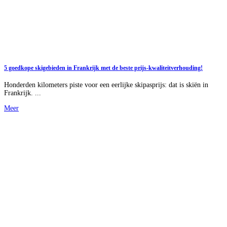
5 goedkope skigebieden in Frankrijk met de beste prijs-kwaliteitverhouding!
Honderden kilometers piste voor een eerlijke skipasprijs: dat is skiën in
Frankrijk. ...
Meer