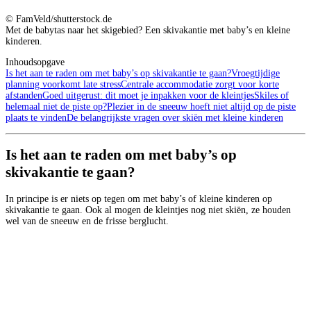
© FamVeld/shutterstock.de
Met de babytas naar het skigebied? Een skivakantie met baby’s en kleine
kinderen.
Inhoudsopgave
Is het aan te raden om met baby’s op skivakantie te gaan?
Vroegtijdige
planning voorkomt late stress
Centrale accommodatie zorgt voor korte
afstanden
Goed uitgerust: dit moet je inpakken voor de kleintjes
Skiles of
helemaal niet de piste op?
Plezier in de sneeuw hoeft niet altijd op de piste
plaats te vinden
De belangrijkste vragen over skiën met kleine kinderen
Is het aan te raden om met baby’s op
skivakantie te gaan?
In principe is er niets op tegen om met baby’s of kleine kinderen op
skivakantie te gaan. Ook al mogen de kleintjes nog niet skiën, ze houden
wel van de sneeuw en de frisse berglucht.