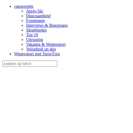
categorieën
Après-Ski
Duurzaamheid
Evenement
Interviews & Reportages
Skigebieden
Top 10
Uitrusting
Vakantie & Wintersport
Veiligheid op skis
Wintersport met SnowTrex