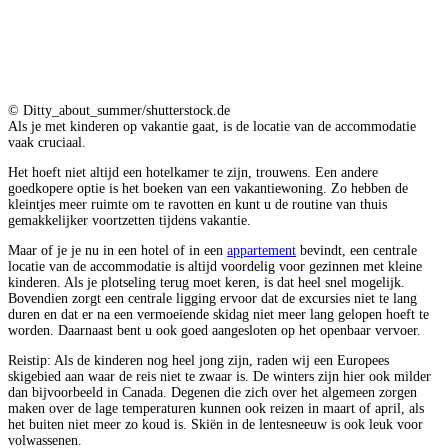
© Ditty_about_summer/shutterstock.de
Als je met kinderen op vakantie gaat, is de locatie van de accommodatie
vaak cruciaal.
Het hoeft niet altijd een hotelkamer te zijn, trouwens. Een andere
goedkopere optie is het boeken van een vakantiewoning. Zo hebben de
kleintjes meer ruimte om te ravotten en kunt u de routine van thuis
gemakkelijker voortzetten tijdens vakantie.
Maar of je je nu in een hotel of in een
appartement
bevindt, een centrale
locatie van de accommodatie is altijd voordelig voor gezinnen met kleine
kinderen. Als je plotseling terug moet keren, is dat heel snel mogelijk.
Bovendien zorgt een centrale ligging ervoor dat de excursies niet te lang
duren en dat er na een vermoeiende skidag niet meer lang gelopen hoeft te
worden. Daarnaast bent u ook goed aangesloten op het openbaar vervoer.
Reistip: Als de kinderen nog heel jong zijn, raden wij een Europees
skigebied aan waar de reis niet te zwaar is. De winters zijn hier ook milder
dan bijvoorbeeld in Canada. Degenen die zich over het algemeen zorgen
maken over de lage temperaturen kunnen ook reizen in maart of april, als
het buiten niet meer zo koud is. Skiën in de lentesneeuw is ook leuk voor
volwassenen.