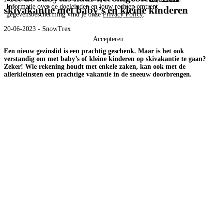
Informatie over de doeleinden en jouw rechten omtrent
skivakantie met baby’s en kleine kinderen
gegevensbescherming vind je onze
Privacy Policy
.
20-06-2023 - SnowTrex
Accepteren
Een nieuw gezinslid is een prachtig geschenk. Maar is het ook
verstandig om met baby’s of kleine kinderen op skivakantie te gaan?
Zeker! Wie rekening houdt met enkele zaken, kan ook met de
allerkleinsten een prachtige vakantie in de sneeuw doorbrengen.