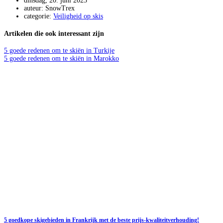
dinsdag, 20. juni 2023
auteur: SnowTrex
categorie:
Veiligheid op skis
Artikelen die ook interessant zijn
5 goede redenen om te skiën in Turkije
5 goede redenen om te skiën in Marokko
5 goedkope skigebieden in Frankrijk met de beste prijs-kwaliteitverhouding!