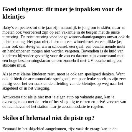
Goed uitgerust: dit moet je inpakken voor de
kleintjes
Baby’s en peuters tot drie jaar zijn natuurlijk te jong om te skiën, maar ze
moeten ook voorbereid zijn op een vakantie in de bergen met de juiste
uitrusting. De reisuitrusting voor jonge wintervakantiegangers omvat ook de
juiste kleding: Het gaat niet alleen om een winterbroek en een dikke jas,
maar ook om stevig en warm schoeisel, een sjaal, een beschermende muts
en handschoenen mogen niet worden vergeten. Bovendien is de huid van
kinderen bijzonder gevoelig voor de zon en daarom zijn zonnebrand met
een hoge beschermingsfactor en een zonnebril met UV-bescherming een
absolute must.
Als je met kleine kinderen reist, moet je ook aan speelgoed denken. Want
ook al biedt de accommodatie speelgoed, een paar leuke speeltjes zijn zeer
nuttig voor het vermaak en de afleiding van de kleintjes op weg naar het
skigebied of in het vliegtuig.
Anti-stress tip: als je niet met je eigen auto op vakantie gaat, kan je
overwegen om met de trein of het vliegtuig te reizen en privé-vervoer van
de luchthaven of het station naar je accommodatie te regelen.
Skiles of helemaal niet de piste op?
Eenmaal in het skigebied aangekomen, rijst vaak de vraag: kan je de