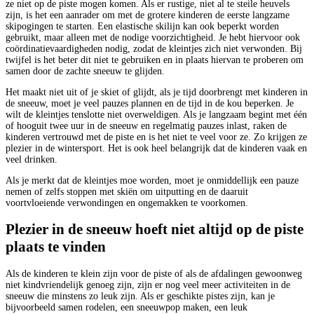
ze niet op de piste mogen komen. Als er rustige, niet al te steile heuvels
zijn, is het een aanrader om met de grotere kinderen de eerste langzame
skipogingen te starten. Een elastische skilijn kan ook beperkt worden
gebruikt, maar alleen met de nodige voorzichtigheid. Je hebt hiervoor ook
coördinatievaardigheden nodig, zodat de kleintjes zich niet verwonden. Bij
twijfel is het beter dit niet te gebruiken en in plaats hiervan te proberen om
samen door de zachte sneeuw te glijden.
Het maakt niet uit of je skiet of glijdt, als je tijd doorbrengt met kinderen in
de sneeuw, moet je veel pauzes plannen en de tijd in de kou beperken. Je
wilt de kleintjes tenslotte niet overweldigen. Als je langzaam begint met één
of hooguit twee uur in de sneeuw en regelmatig pauzes inlast, raken de
kinderen vertrouwd met de piste en is het niet te veel voor ze. Zo krijgen ze
plezier in de wintersport. Het is ook heel belangrijk dat de kinderen vaak en
veel drinken.
Als je merkt dat de kleintjes moe worden, moet je onmiddellijk een pauze
nemen of zelfs stoppen met skiën om uitputting en de daaruit
voortvloeiende verwondingen en ongemakken te voorkomen.
Plezier in de sneeuw hoeft niet altijd op de piste
plaats te vinden
Als de kinderen te klein zijn voor de piste of als de afdalingen gewoonweg
niet kindvriendelijk genoeg zijn, zijn er nog veel meer activiteiten in de
sneeuw die minstens zo leuk zijn. Als er geschikte pistes zijn, kan je
bijvoorbeeld samen rodelen, een sneeuwpop maken, een leuk