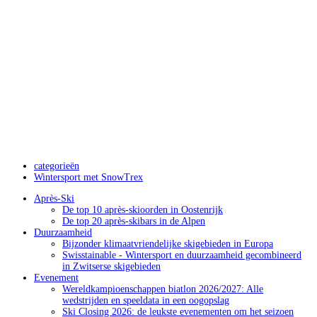
categorieën
Wintersport met SnowTrex
Après-Ski
De top 10 après-skioorden in Oostenrijk
De top 20 après-skibars in de Alpen
Duurzaamheid
Bijzonder klimaatvriendelijke skigebieden in Europa
Swisstainable - Wintersport en duurzaamheid gecombineerd
in Zwitserse skigebieden
Evenement
Wereldkampioenschappen biatlon 2026/2027: Alle
wedstrijden en speeldata in een oogopslag
Ski Closing 2026: de leukste evenementen om het seizoen