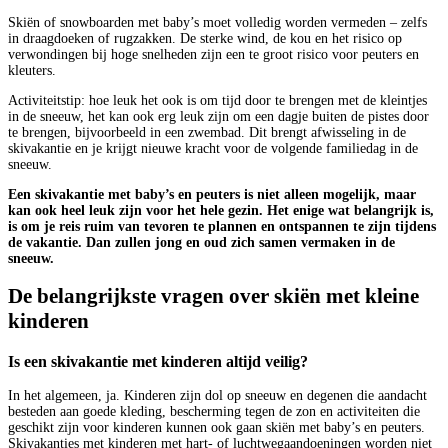
Skiën of snowboarden met baby’s moet volledig worden vermeden – zelfs
in draagdoeken of rugzakken. De sterke wind, de kou en het risico op
verwondingen bij hoge snelheden zijn een te groot risico voor peuters en
kleuters.
Activiteitstip: hoe leuk het ook is om tijd door te brengen met de kleintjes
in de sneeuw, het kan ook erg leuk zijn om een dagje buiten de pistes door
te brengen, bijvoorbeeld in een zwembad. Dit brengt afwisseling in de
skivakantie en je krijgt nieuwe kracht voor de volgende familiedag in de
sneeuw.
Een skivakantie met baby’s en peuters is niet alleen mogelijk, maar
kan ook heel leuk zijn voor het hele gezin. Het enige wat belangrijk is,
is om je reis ruim van tevoren te plannen en ontspannen te zijn tijdens
de vakantie. Dan zullen jong en oud zich samen vermaken in de
sneeuw.
De belangrijkste vragen over skiën met kleine
kinderen
Is een skivakantie met kinderen altijd veilig?
In het algemeen, ja. Kinderen zijn dol op sneeuw en degenen die aandacht
besteden aan goede kleding, bescherming tegen de zon en activiteiten die
geschikt zijn voor kinderen kunnen ook gaan skiën met baby’s en peuters.
Skivakanties met kinderen met hart- of luchtwegaandoeningen worden niet