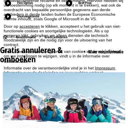
geïndividualiseerde reclame en bereikmeting. Hiervoor hebben wij
Flex-Option
Best-Price
uw toestemming nodig (op elk moment in te trekken), wat ook de
overdracht van bepaalde persoonlijke gegevens aan derde
aanbieders in derde landen buiten de Europese Economische
Sneeuwgarantie
Ruimte inhoudt, zoals Google of Microsoft in de VS.
Door op
accepteren
te klikken, accepteert u het gebruik van niet-
functionele cookies en soortgelijke technologieën. Als u op
weigeren
klikt, gebruiken we alleen diensten die technisch
S
Reisinformatie
Gratis annuleren
noodzakelijk zijn en die nodig zijn voor de uitvoering van het
contract.
Gratis annuleren &
t
Meer reisinformatie
Meer informatie over het gebruik van cookies en de mogelijkheid
omboeken
om uw instellingen te wijzigen, vindt u in de informatie over
a
Cookie-Policy
.
Informatie over de verantwoordelijke vind je in het
Impressum
.
r
Informatie over de doeleinden en jouw rechten omtrent
gegevensbescherming vind je onze
Privacy Policy
.
t
Accepteren
p
a
g