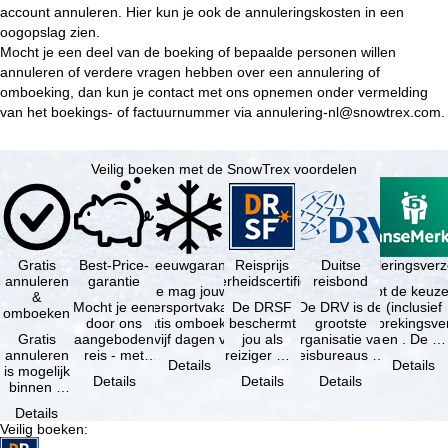
account
annuleren. Hier kun je ook de annuleringskosten in een
oogopslag zien.
Mocht je een deel van de boeking of bepaalde personen willen
annuleren of verdere vragen hebben over een annulering of
omboeking, dan kun je contact met ons opnemen onder vermelding
van het boekings- of factuurnummer via
annulering-nl@snowtrex.com
.
Veilig boeken met de SnowTrex voordelen
Gratis
Best-Price-
Sneeuwgarantie
Reisprijs
Reisannuleringsver
Duitse
annuleren
garantie
zekerheidscertificaat
reisbond
Je mag jouw
Je hebt de keuze
&
Mocht je een
wintersportvakantie
De DRSF
De DRV is de
(inclusief
omboeken
door ons
gratis omboeken
beschermt
grootste
reisonderbrekingsve
Gratis
aangeboden
als vijf dagen voor
jou als
organisatie van
en . De …
annuleren
reis - met
de …
reiziger met
reisbureaus en
Details
Details
is mogelijk
dezelfde
een
reisorganisaties
Details
Details
Details
binnen 5
beschikbaarheid
pakketreis
in Duitsland. …
dagen na
en inbegrepen
of
Details
de
…
gekoppelde
Veilig boeken
:
boeking,
services bij