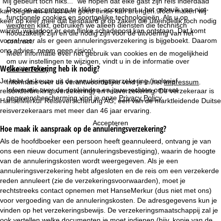
"Mij gebeurt toch niks..." we hopen dat elke gast zijn reis inderdaad
Door op
accepteren
te klikken, accepteert u het gebruik van niet-
kan beginnen en tot een goed einde kan brengen. Toch maken wij
functionele cookies en soortgelijke technologieën. Als u op
keer op keer mee dat bespaard is op zaken die uiteindelijk toch nodig
weigeren
klikt, gebruiken we alleen diensten die technisch
waren, waardoor er een flinke schadepost kan ontstaan. Dat komt
noodzakelijk zijn en die nodig zijn voor de uitvoering van het
vooral voor als er geen annuleringsverzekering is bijgeboekt. Daarom
contract.
ons advies: neem geen risico!
Meer informatie over het gebruik van cookies en de mogelijkheid
om uw instellingen te wijzigen, vindt u in de informatie over
Welke verzekering heb ik nodig?
Cookie-Policy
.
Je hebt de keuze uit de annuleringsverzekering (inclusief
Informatie over de verantwoordelijke vind je in het
Impressum
.
Informatie over de doeleinden en jouw rechten omtrent
reisonderbrekingsverzekering) en reisverzekering. De verzekeraar is
gegevensbescherming vind je onze
Privacy Policy
.
HanseMerkur Reiseversicherung AG, een van de marktleidende Duitse
reisverzekeraars met meer dan 46 jaar ervaring.
Accepteren
Hoe maak ik aanspraak op de annuleringsverzekering?
Als de hoofdboeker een persoon heeft geannuleerd, ontvang je van
ons een nieuw document (annuleringsbevestiging), waarin de hoogte
van de annuleringskosten wordt weergegeven. Als je een
annuleringsverzekering hebt afgesloten en de reis om een verzekerde
reden annuleert (zie de verzekeringsvoorwaarden), moet je
rechtstreeks contact opnemen met HanseMerkur (dus niet met ons)
voor vergoeding van de annuleringskosten. De adresgegevens kun je
vinden op het verzekeringsbewijs. De verzekeringsmaatschappij zal je
ook vertellen welke documenten je moet indienen (bijv. kopie van de