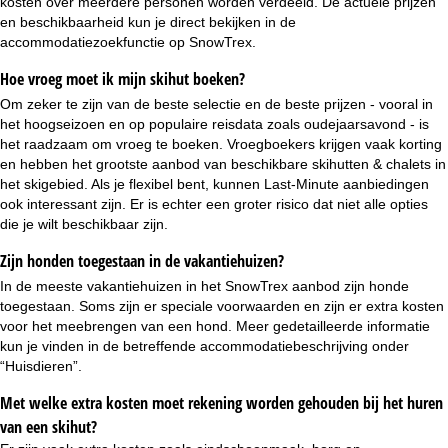
kosten over meerdere personen worden verdeeld. De actuele prijzen
en beschikbaarheid kun je direct bekijken in de
accommodatiezoekfunctie op SnowTrex.
Hoe vroeg moet ik mijn skihut boeken?
Om zeker te zijn van de beste selectie en de beste prijzen - vooral in
het hoogseizoen en op populaire reisdata zoals oudejaarsavond - is
het raadzaam om vroeg te boeken.
Vroegboekers
krijgen vaak korting
en hebben het grootste aanbod van beschikbare skihutten & chalets in
het skigebied. Als je flexibel bent, kunnen
Last-Minute aanbiedingen
ook interessant zijn. Er is echter een groter risico dat niet alle opties
die je wilt beschikbaar zijn.
Zijn honden toegestaan in de vakantiehuizen?
In de meeste vakantiehuizen in het SnowTrex aanbod zijn
honde
toegestaan
. Soms zijn er speciale voorwaarden en zijn er extra kosten
voor het meebrengen van een hond. Meer gedetailleerde informatie
kun je vinden in de betreffende accommodatiebeschrijving onder
“Huisdieren”.
Met welke extra kosten moet rekening worden gehouden bij het huren
van een skihut?