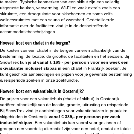
te maken. Typische kenmerken van een skihut zijn een volledig
uitgeruste keuken, verwarming, Wi-Fi en vaak extra's zoals een
skiruimte, een droogruimte voor skischoenen en soms zelfs
wellnessruimtes met een sauna of zwembad. Gedetailleerde
informatie over de faciliteiten vind je in de desbetreffende
accommodatiebeschrijvingen.
Hoeveel kost een chalet in de bergen?
De kosten van een chalet in de bergen variëren afhankelijk van de
bestemming, de locatie, de grootte, de faciliteiten en het seizoen. Bij
SnowTrex kun je al
vanaf € 169,- per persoon voor een week
een
skivakantie inclusief skipas
in een chalet in Frankrijk boeken. Je
kunt geschikte aanbiedingen en prijzen voor je gewenste bestemming
& reisperiode zoeken in onze zoekfunctie.
Hoeveel kost een vakantiehuis in Oostenrijk?
De prijzen voor een vakantiehuis (chalet of skihut) in Oostenrijk
variëren afhankelijk van de locatie, grootte, uitrusting en reisperiode.
Bij SnowTrex vind je aanbiedingen voor vakantiehuizen in populaire
skigebieden in Oostenrijk
vanaf € 339,- per persoon per week
inclusief skipas
. Een vakantiehuis kan vooral voor gezinnen of
groepen een voordelig alternatief zijn voor een hotel, omdat de totale