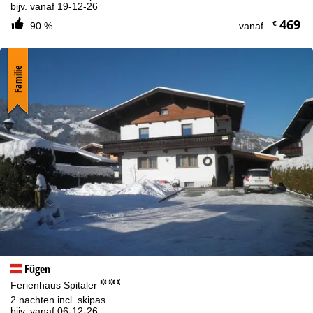
bijv. vanaf 19-12-26
469
€
90 %
vanaf
Familie
Fügen
°°.
Ferienhaus Spitaler
2 nachten incl. skipas
bijv. vanaf 06-12-26