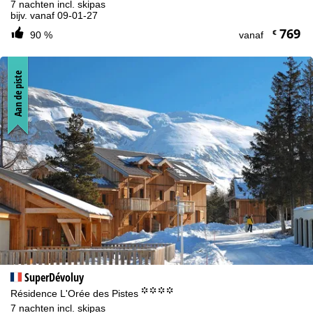
7 nachten incl. skipas
bijv. vanaf 09-01-27
769
€
90 %
vanaf
Aan de piste
SuperDévoluy
°°°°
Résidence L'Orée des Pistes
7 nachten incl. skipas