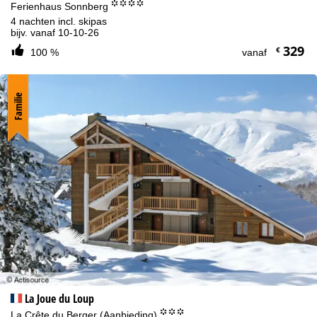
°°°°
Ferienhaus Sonnberg
4 nachten incl. skipas
bijv. vanaf 10-10-26
329
€
100 %
vanaf
Familie
La Joue du Loup
°°°
La Crête du Berger (Aanbieding)