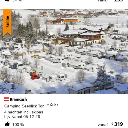
94 %
vanaf
Familie
Kramsach
°°°.
Camping Seeblick Toni
4 nachten incl. skipas
bijv. vanaf 05-12-26
319
€
100 %
vanaf