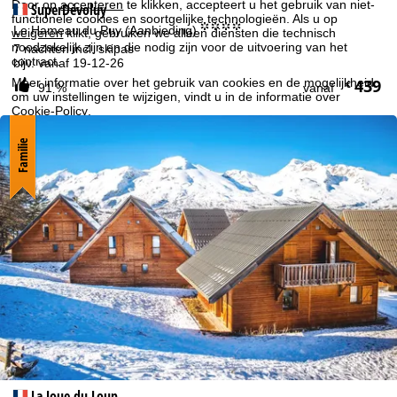
Door op
accepteren
te klikken, accepteert u het gebruik van niet-
SuperDévoluy
functionele cookies en soortgelijke technologieën. Als u op
°°°°
Le Hameau du Puy (Aanbieding)
weigeren
klikt, gebruiken we alleen diensten die technisch
noodzakelijk zijn en die nodig zijn voor de uitvoering van het
7 nachten incl. skipas
contract.
bijv. vanaf 19-12-26
Meer informatie over het gebruik van cookies en de mogelijkheid
439
€
91 %
vanaf
om uw instellingen te wijzigen, vindt u in de informatie over
Cookie-Policy
.
Informatie over de verantwoordelijke vind je in het
Impressum
.
Familie
Informatie over de doeleinden en jouw rechten omtrent
gegevensbescherming vind je onze
Privacy Policy
.
Accepteren
La Joue du Loup