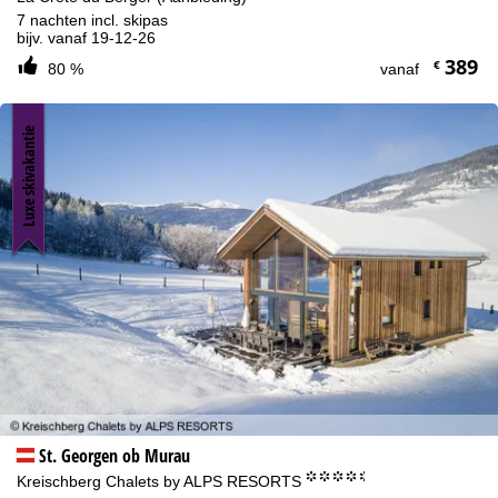
7 nachten incl. skipas
bijv. vanaf 19-12-26
389
€
80 %
vanaf
Luxe skivakantie
St. Georgen ob Murau
°°°°.
Kreischberg Chalets by ALPS RESORTS