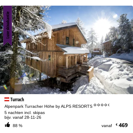
Luxe skivakantie
Turrach
°°°°.
Alpenpark Turracher Höhe by ALPS RESORTS
5 nachten incl. skipas
bijv. vanaf 28-11-26
469
€
88 %
vanaf