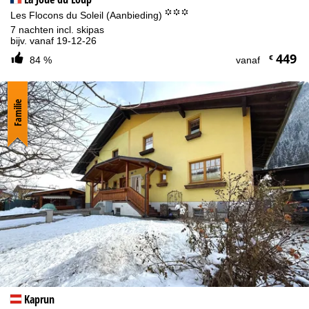
°°°
Les Flocons du Soleil (Aanbieding)
7 nachten incl. skipas
bijv. vanaf 19-12-26
449
€
84 %
vanaf
Familie
Kaprun