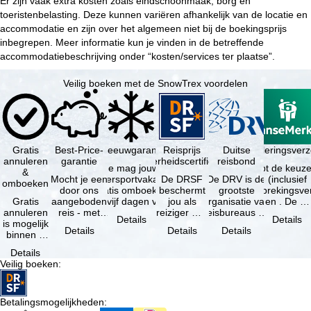
Er zijn vaak extra kosten zoals eindschoonmaak, borg en
toeristenbelasting. Deze kunnen variëren afhankelijk van de locatie en
accommodatie en zijn over het algemeen niet bij de boekingsprijs
inbegrepen. Meer informatie kun je vinden in de betreffende
accommodatiebeschrijving onder “kosten/services ter plaatse”.
Veilig boeken met de SnowTrex voordelen
Gratis
Best-Price-
Sneeuwgarantie
Reisprijs
Reisannuleringsver
Duitse
annuleren
garantie
zekerheidscertificaat
reisbond
Je mag jouw
Je hebt de keuze
&
Mocht je een
wintersportvakantie
De DRSF
De DRV is de
(inclusief
omboeken
door ons
gratis omboeken
beschermt
grootste
reisonderbrekingsve
Gratis
aangeboden
als vijf dagen voor
jou als
organisatie van
en . De …
annuleren
reis - met
de …
reiziger met
reisbureaus en
Details
Details
is mogelijk
dezelfde
een
reisorganisaties
Details
Details
Details
binnen 5
beschikbaarheid
pakketreis
in Duitsland. …
dagen na
en inbegrepen
of
Details
de
…
gekoppelde
Veilig boeken
:
boeking,
services bij
als jouw
…
vakantie …
Betalingsmogelijkheden
: