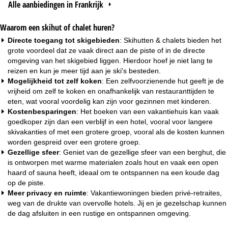
Alle aanbiedingen in Frankrijk
Waarom een skihut of chalet huren?
Directe toegang tot skigebieden
: Skihutten & chalets bieden het
grote voordeel dat ze vaak
direct aan de piste
of in de directe
omgeving van het skigebied liggen. Hierdoor hoef je niet lang te
reizen en kun je meer tijd aan je ski's besteden.
Mogelijkheid tot zelf koken
: Een zelfvoorzienende hut geeft je de
vrijheid om zelf te koken en onafhankelijk van restauranttijden te
eten, wat vooral voordelig kan zijn voor
gezinnen met kinderen
.
Kostenbesparingen
: Het boeken van een vakantiehuis kan vaak
goedkoper zijn dan een verblijf in een hotel, vooral voor langere
skivakanties of met een grotere
groep
, vooral als de kosten kunnen
worden gespreid over een grotere groep.
Gezellige sfeer
: Geniet van de gezellige sfeer van een berghut, die
is ontworpen met warme materialen zoals hout en vaak een open
haard of sauna heeft, ideaal om te ontspannen na een koude dag
op de piste.
Meer privacy en ruimte
: Vakantiewoningen bieden privé-retraites,
weg van de drukte van overvolle hotels. Jij en je gezelschap kunnen
de dag afsluiten in een rustige en ontspannen omgeving.