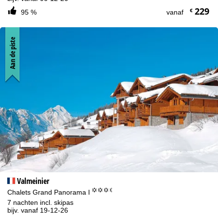
229
€
95 %
vanaf
Aan de piste
Valmeinier
°°°.
Chalets Grand Panorama I
7 nachten incl. skipas
bijv. vanaf 19-12-26