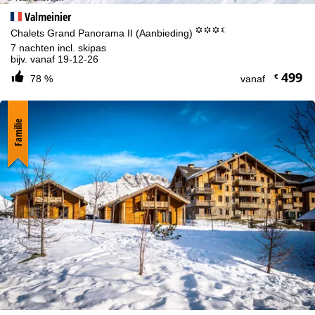
Valmeinier
°°°.
Chalets Grand Panorama II (Aanbieding)
7 nachten incl. skipas
bijv. vanaf 19-12-26
499
€
78 %
vanaf
Familie
Cookie-informatie
Om onze website te optimaliseren, gebruiken we cookies om
gebruiksinformatie te verzamelen, die wij, TravelTrex GmbH, ook
delen met onze partners. Gebruiksprofielen worden aangemaakt
op basis van uw activiteiten met behulp van eindapparaat- en
browserinformatie. Deze gebruiksprofielen worden gebruikt voor
statistische analyse, individuele productaanbevelingen,
geïndividualiseerde reclame en bereikmeting. Hiervoor hebben wij
uw toestemming nodig (op elk moment in te trekken), wat ook de
overdracht van bepaalde persoonlijke gegevens aan derde
aanbieders in derde landen buiten de Europese Economische
Ruimte inhoudt, zoals Google of Microsoft in de VS.