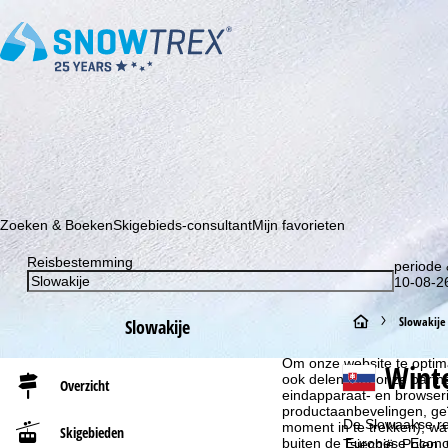
Schrijf je in voor onze nieuwsbrief en wees als eerste op de hoo
Zoeken & Boeken
Skigebieds-consultant
Mijn favorieten
Reisbestemming
periode 
10-08-26
S
Slowakije
Slowakije
Cookie-informatie
t
Om onze website te optima
Wint
ook delen met onze partne
Overzicht
eindapparaat- en browserin
a
productaanbevelingen, geï
De Slowaakse rep
moment in te trekken), w
Skigebieden
buiten de Europese Econom
r
Tsjechië, Polen,