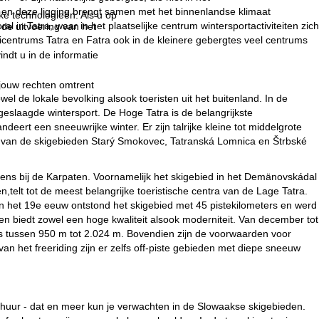
en deze ligging brengt samen met het binnenlandse klimaat
jke technologieën. Als u op
 in Tatra, waar in het plaatselijke centrum wintersportactiviteiten zich
 de uitvoering van het
icentrums Tatra en Fatra ook in de kleinere gebergtes veel centrums
indt u in de informatie
 jouw rechten omtrent
wel de lokale bevolking alsook toeristen uit het buitenland. In de
eslaagde wintersport. De Hoge Tatra is de belangrijkste
eert een sneeuwrijke winter. Er zijn talrijke kleine tot middelgrote
ts van de skigebieden Starý Smokovec, Tatranská Lomnica en Štrbské
vens bij de Karpaten. Voornamelijk het skigebied in het Demänovskádal
n,telt tot de meest belangrijke toeristische centra van de Lage Tatra.
van het 19e eeuw ontstond het skigebied met 45 pistekilometers en werd
en biedt zowel een hoge kwaliteit alsook moderniteit. Van december tot
tes tussen 950 m tot 2.024 m. Bovendien zijn de voorwaarden voor
van het freeriding zijn er zelfs off-piste gebieden met diepe sneeuw
rhuur - dat en meer kun je verwachten in de Slowaakse skigebieden.