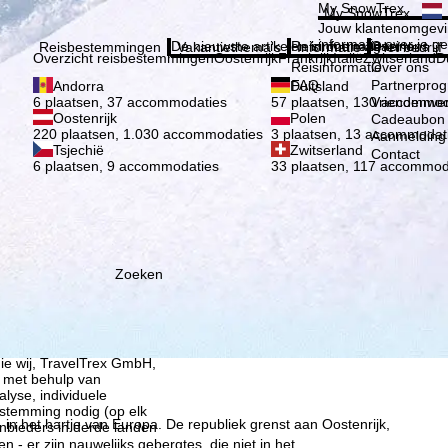
Kies 
My SnowTrex
My SnowTrex
Aanmelden
Jouw klantenomgevi
informatie over je g
De nieuwste artikelen in ons magazine
Reisinformatie
Over ons
Reisbestemmingen
Vakantiethema's
Informatie
Het bedrijf
Overzicht reisbestemmingen
Oostenrijk
Frankrijk
Italië
Zwitserland
D
Reisinformatie
Over ons
FAQ
Partnerpro
Andorra
Duitsland
Vriendenwer
6 plaatsen, 37 accommodaties
57 plaatsen, 130 accommod
Oostenrijk
Polen
Cadeaubon
220 plaatsen, 1.030 accommodaties
3 plaatsen, 13 accommodat
Aanmelding 
Tsjechië
Zwitserland
Contact
6 plaatsen, 9 accommodaties
33 plaatsen, 117 accommod
Zoeken
ie wij, TravelTrex GmbH,
n met behulp van
lyse, individuele
estemming nodig (op elk
 in het hartje van Europa. De republiek grenst aan Oostenrijk,
nbieders in derde landen
 - er zijn nauwelijks gebergtes, die niet in het