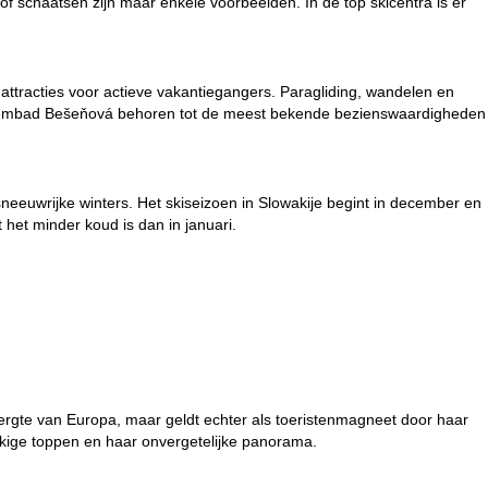
of schaatsen zijn maar enkele voorbeelden. In de top skicentra is er
 attracties voor actieve vakantiegangers. Paragliding, wandelen en
zwembad Bešeňová behoren tot de meest bekende bezienswaardigheden
sneeuwrijke winters. Het skiseizoen in Slowakije begint in december en
 het minder koud is dan in januari.
ergte van Europa, maar geldt echter als toeristenmagneet door haar
kige toppen en haar onvergetelijke panorama.