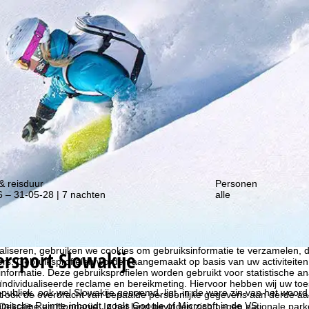
gte van onze kortingsacties!
& reisduur
Personen
 – 31-05-28 | 7 nachten
alle
liseren, gebruiken we cookies om gebruiksinformatie te verzamelen, d
ersport
Slowakije
rs. Gebruiksprofielen worden aangemaakt op basis van uw activiteite
formatie. Deze gebruiksprofielen worden gebruikt voor statistische ana
ndividualiseerde reclame en bereikmeting. Hiervoor hebben wij uw to
ubliek, ook wel Slowakije genoemd, ligt, in de ware zin van het woord,
at ook de overdracht van bepaalde persoonlijke gegevens aan derde aa
ische Ruimte inhoudt, zoals Google of Microsoft in de VS.
 Oekraïne en Hongarije. In het land bevinden zich negen nationale parken