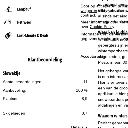
natuurbestemmin
Door op
accepteren
te kli
Langlauf
t
uitstekende omst
weigeren
klikt, gebruiken 
contract.
al sinds het ein
Het weer
met goede pisten
p
Meer informatie over het g
over
Cookie-Policy
.
Waar kan je skië
a
Informatie over de verantw
Last-Minute & Deals
gegevensbescherming vin
Wintersport in Sl
gebergtes zijn e
g
wintersportbeste
Accepteren
skigebieden, ges
i
Klantbeoordeling
Pleso, in een 30 
n
Het gebergte van
Slowakije
is een interessa
a
Aantal beoordelingen:
11
Hier is er teven
een van de groot
Aanbeveling:
100 %
april kun je hie
Plaatsen
8,9
snowboarders per
afdalingen en va
Skigebieden
8,7
Waarom wintersp
Perfect geprepar
Details