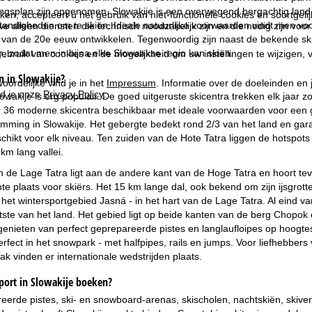
gsplan zijn opgenomen. Slowakije is een overwegend bergachtig land 
kken, accepteert u het gebruik van niet-functionele cookies en soortgeli
andigheden om te skiën. Ideale natuurlijke voorwaarden vindt men vooral
we alleen diensten die technisch noodzakelijk zijn en die nodig zijn voor
d van de 20e eeuw ontwikkelen. Tegenwoordig zijn naast de bekende sk
, zodat men in bijna elke Slowaakse regio kan skiën.
ebruik van cookies en de mogelijkheid om uw instellingen te wijzigen, v
n in Slowakije?
oordelijke vind je in het
Impressum
. Informatie over de doeleinden en
d je onze
Privacy Policy
.
owakije is erg populair. De goed uitgeruste skicentra trekken elk jaar zo
r 36 moderne skicentra beschikbaar met ideale voorwaarden voor een g
mming in Slowakije. Het gebergte bedekt rond 2/3 van het land en garand
chikt voor elk niveau. Ten zuiden van de Hote Tatra liggen de hotspo
km lang vallei.
 de Lage Tatra ligt aan de andere kant van de Hoge Tatra en hoort te
nte plaats voor skiërs. Het 15 km lange dal, ook bekend om zijn ijsgrotte
s het wintersportgebied Jasná - in het hart van de Lage Tatra. Al eind 
ste van het land. Het gebied ligt op beide kanten van de berg Chopok 
r genieten van perfect geprepareerde pistes en langlaufloipes op hoog
fect in het snowpark - met halfpipes, rails en jumps. Voor liefhebbers 
ak vinden er internationale wedstrijden plaats.
ort in Slowakije boeken?
eerde pistes, ski- en snowboard-arenas, skischolen, nachtskiën, skive