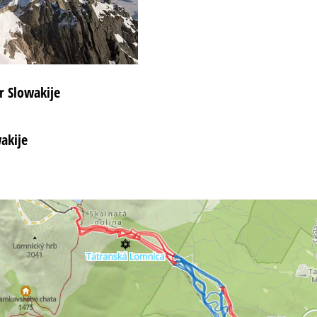
r Slowakije
akije