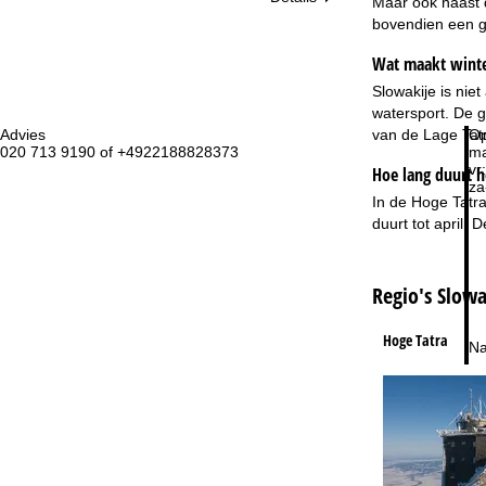
Maar ook naast d
bovendien een g
Wat maakt winter
Slowakije is nie
watersport. De 
Advies
Op
van de Lage Tat
020 713 9190 of +4922188828373
ma
vr:
Hoe lang duurt h
za
In de Hoge Tatra
duurt tot april.
Regio's Slowa
Hoge Tatra
Na