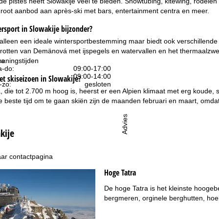
e pistes heeft Slowakije veel te bieden. Snowtubing, kitewing, rodelen 
root aanbod aan après-ski met bars, entertainment centra en meer.
sport in Slowakije bijzonder?
t alleen een ideale wintersportbestemming maar biedt ook verschillende
grotten van Demänová met ijspegels en watervallen en het thermaal
eningstijden
ra.
-do:
09:00-17:00
09:00-14:00
et skiseizoen in Slowakije?
-zo:
gesloten
, die tot 2.700 m hoog is, heerst er een Alpien klimaat met erg koude, 
 De beste tijd om te gaan skiën zijn de maanden februari en maart, omdat
Advies
kije
ar contactpagina
Hoge Tatra
De hoge Tatra is het kleinste hoogeb
bergmeren, orginele berghutten, hoe