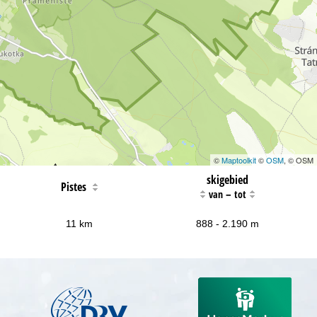
©
Maptoolkit
©
OSM
, © OSM
skigebied
Pistes
–
van
tot
11 km
888 - 2.190 m