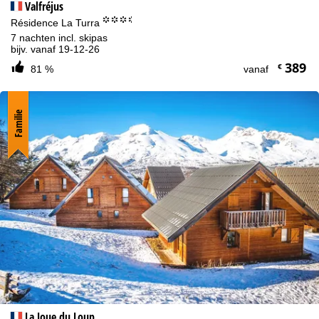
Valfréjus
°°°.
Résidence La Turra
7 nachten incl. skipas
bijv. vanaf 19-12-26
389
€
81 %
vanaf
Familie
La Joue du Loup