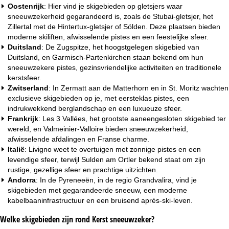
Oostenrijk
: Hier vind je skigebieden op gletsjers waar
sneeuwzekerheid gegarandeerd is, zoals de Stubai-gletsjer, het
Zillertal met de Hintertux-gletsjer of Sölden. Deze plaatsen bieden
moderne skiliften, afwisselende pistes en een feestelijke sfeer.
Duitsland
: De Zugspitze, het hoogstgelegen skigebied van
Duitsland, en Garmisch-Partenkirchen staan bekend om hun
sneeuwzekere pistes, gezinsvriendelijke activiteiten en traditionele
kerstsfeer.
Zwitserland
: In Zermatt aan de Matterhorn en in St. Moritz wachten
exclusieve skigebieden op je, met eersteklas pistes, een
indrukwekkend berglandschap en een luxueuze sfeer.
Frankrijk
: Les 3 Vallées, het grootste aaneengesloten skigebied ter
wereld, en Valmeinier-Valloire bieden sneeuwzekerheid,
afwisselende afdalingen en Franse charme.
Italië
: Livigno weet te overtuigen met zonnige pistes en een
levendige sfeer, terwijl Sulden am Ortler bekend staat om zijn
rustige, gezellige sfeer en prachtige uitzichten.
Andorra
: In de Pyreneeën, in de regio Grandvalira, vind je
skigebieden met gegarandeerde sneeuw, een moderne
kabelbaaninfrastructuur en een bruisend après-ski-leven.
Welke skigebieden zijn rond Kerst sneeuwzeker?