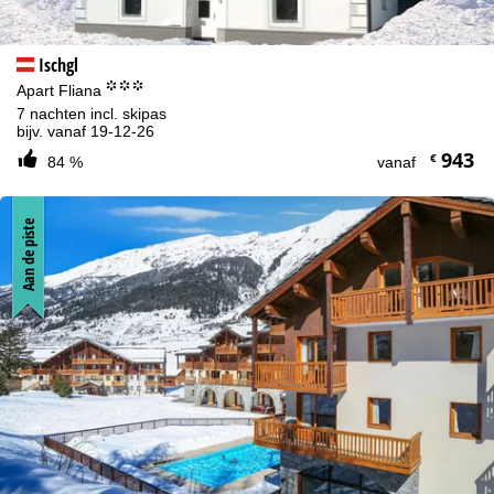
Ischgl
°°°
Apart Fliana
7 nachten incl. skipas
bijv. vanaf 19-12-26
943
€
84 %
vanaf
Aan de piste