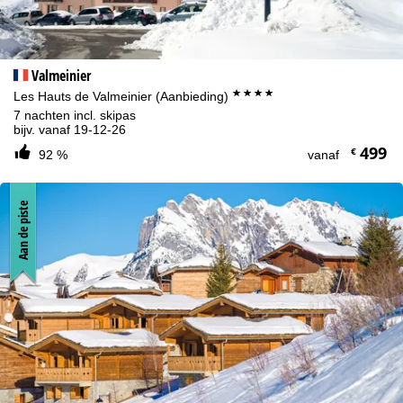
Valmeinier
****
Les Hauts de Valmeinier (Aanbieding)
7 nachten incl. skipas
bijv. vanaf 19-12-26
499
€
92 %
vanaf
Aan de piste
Cookie-informatie