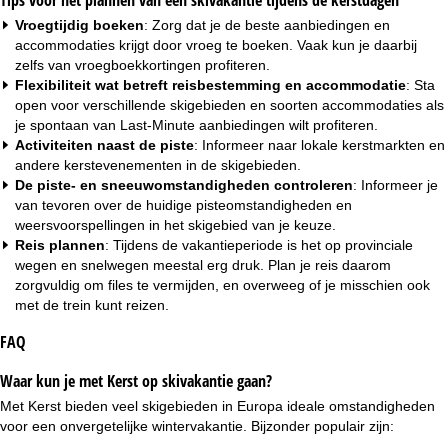
Tips voor het plannen van een skivakantie tijdens de kerstdagen
Vroegtijdig boeken
: Zorg dat je de beste aanbiedingen en
accommodaties krijgt door vroeg te boeken. Vaak kun je daarbij
zelfs van
vroegboekkortingen
profiteren.
Flexibiliteit wat betreft reisbestemming en accommodatie
: Sta
open voor verschillende skigebieden en soorten accommodaties als
je spontaan van
Last-Minute aanbiedingen
wilt profiteren.
Activiteiten naast de piste
: Informeer naar lokale kerstmarkten en
andere kerstevenementen in de skigebieden.
De piste- en sneeuwomstandigheden controleren
: Informeer je
van tevoren over de huidige pisteomstandigheden en
weersvoorspellingen in het skigebied van je keuze.
Reis plannen
: Tijdens de vakantieperiode is het op provinciale
wegen en snelwegen meestal erg druk. Plan je reis daarom
zorgvuldig om files te vermijden, en overweeg of je misschien ook
met de trein kunt reizen.
FAQ
Waar kun je met Kerst op skivakantie gaan?
Met Kerst bieden veel skigebieden in Europa ideale omstandigheden
voor een onvergetelijke wintervakantie. Bijzonder populair zijn: