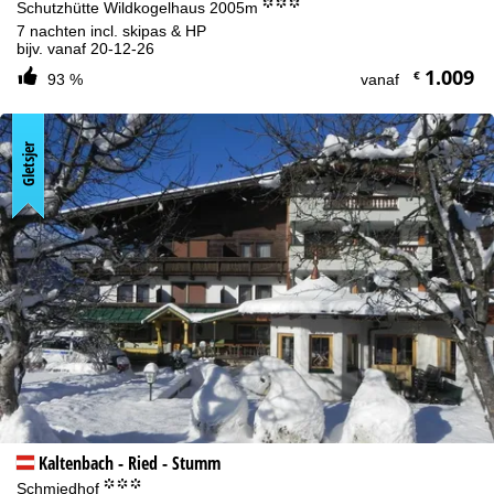
°°°
Schutzhütte Wildkogelhaus 2005m
7 nachten incl. skipas & HP
bijv. vanaf 20-12-26
1.009
€
93 %
vanaf
Gletsjer
Kaltenbach - Ried - Stumm
°°°
Schmiedhof