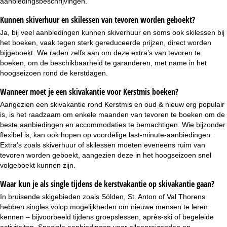
aanbiedingsbeschrijvingen.
Kunnen skiverhuur en skilessen van tevoren worden geboekt?
Ja, bij veel aanbiedingen kunnen
skiverhuur
en soms ook
skilessen
bij
het boeken, vaak tegen sterk gereduceerde prijzen, direct worden
bijgeboekt. We raden zelfs aan om deze extra’s van tevoren te
boeken, om de beschikbaarheid te garanderen, met name in het
hoogseizoen rond de kerstdagen.
Wanneer moet je een skivakantie voor Kerstmis boeken?
Aangezien een skivakantie rond Kerstmis en
oud & nieuw
erg populair
is, is het raadzaam om enkele maanden van tevoren te boeken om de
beste aanbiedingen en accommodaties te bemachtigen. Wie bijzonder
flexibel is, kan ook hopen op voordelige last-minute-aanbiedingen.
Extra’s zoals skiverhuur of skilessen moeten eveneens ruim van
tevoren worden geboekt, aangezien deze in het hoogseizoen snel
volgeboekt kunnen zijn.
Waar kun je als single tijdens de kerstvakantie op skivakantie gaan?
In bruisende skigebieden zoals Sölden, St. Anton of Val Thorens
hebben
singles
volop mogelijkheden om nieuwe mensen te leren
kennen – bijvoorbeeld tijdens groepslessen, après-ski of begeleide