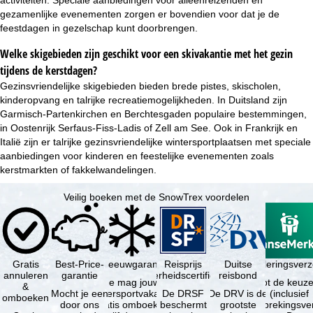
activiteiten. Speciale aanbiedingen voor alleenreizenden en
gezamenlijke evenementen zorgen er bovendien voor dat je de
feestdagen in gezelschap kunt doorbrengen.
Welke skigebieden zijn geschikt voor een skivakantie met het gezin
tijdens de kerstdagen?
Gezinsvriendelijke skigebieden bieden brede pistes, skischolen,
kinderopvang en talrijke recreatiemogelijkheden. In Duitsland zijn
Garmisch-Partenkirchen en Berchtesgaden populaire bestemmingen,
in Oostenrijk Serfaus-Fiss-Ladis of Zell am See. Ook in Frankrijk en
Italië zijn er talrijke gezinsvriendelijke wintersportplaatsen met speciale
aanbiedingen voor kinderen en feestelijke evenementen zoals
kerstmarkten of fakkelwandelingen.
Veilig boeken met de SnowTrex voordelen
Gratis
Best-Price-
Sneeuwgarantie
Reisprijs
Reisannuleringsver
Duitse
annuleren
garantie
zekerheidscertificaat
reisbond
Je mag jouw
Je hebt de keuze
&
Mocht je een
wintersportvakantie
De DRSF
De DRV is de
(inclusief
omboeken
door ons
gratis omboeken
beschermt
grootste
reisonderbrekingsve