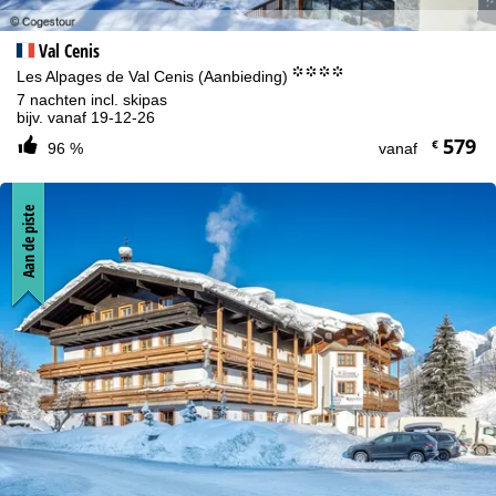
Val Cenis
°°°°
Les Alpages de Val Cenis (Aanbieding)
7 nachten incl. skipas
bijv. vanaf 19-12-26
579
€
96 %
vanaf
Aan de piste