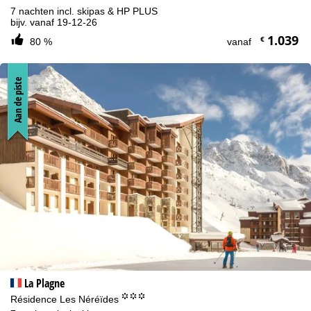
7 nachten incl. skipas & HP PLUS
bijv. vanaf 19-12-26
1.039
€
80 %
vanaf
Aan de piste
La Plagne
°°°
Résidence Les Néréïdes