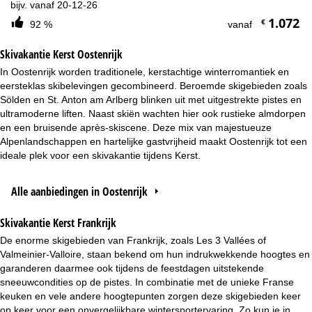
bijv. vanaf 20-12-26
1.072
€
92 %
vanaf
Skivakantie Kerst Oostenrijk
In Oostenrijk worden traditionele, kerstachtige winterromantiek en
eersteklas skibelevingen gecombineerd. Beroemde skigebieden zoals
Sölden en St. Anton am Arlberg blinken uit met uitgestrekte pistes en
ultramoderne liften. Naast skiën wachten hier ook rustieke almdorpen
en een bruisende après-skiscene. Deze mix van majestueuze
Alpenlandschappen en hartelijke gastvrijheid maakt Oostenrijk tot een
ideale plek voor een skivakantie tijdens Kerst.
Alle aanbiedingen in Oostenrijk
Skivakantie Kerst Frankrijk
De enorme skigebieden van Frankrijk, zoals Les 3 Vallées of
Valmeinier-Valloire, staan bekend om hun indrukwekkende hoogtes en
garanderen daarmee ook tijdens de feestdagen uitstekende
sneeuwcondities op de pistes. In combinatie met de unieke Franse
keuken en vele andere hoogtepunten zorgen deze skigebieden keer
op keer voor een onvergelijkbare wintersportervaring. Zo kun je in