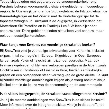
Tot de skigebieden met gegarandeerde sneeuwzekerheid rond
Kerstmis behoren voornamelijk gletsjerski-gebieden en hooggelegen
regio’s. In Oostenrijk behoren de Stubai-gletsjer, de Pitztal-gletsjer, de
Kaunertal-gletsjer en het Zillertal met de Hintertux-gletsjer tot de
topbestemmingen. In Duitsland is de Zugspitze, in Zwitserland het
Matterhorn Ski Paradise en in Frankrijk Les 3 Vallées bijzonder
sneeuwzeker. Deze gebieden bieden niet alleen veel sneeuw, maar
ook een feestelijke kerstsfeer.
Waar kun je voor Kerstmis een voordelige skivakantie boeken?
Bij SnowTrex vind je voordelige skivakanties voor Kerstmis, inclusief
skipas, in tal van regio’s in Europa. Skigebieden in Oost-Europese
landen zoals Polen of Tsjechië zijn bijzonder voordelig. Maar ook
Franse skigebieden of kleinere verborgen pareltjes in de Alpen, zoals
Hochkössen in Oostenrijk of Pinzolo in Italië, bieden aantrekkelijke
prijzen en een ontspannen sfeer, ver weg van de grote drukte. Je kunt
bijzonder voordelige aanbiedingen krijgen als je vroeg boekt of als je
flexibel bent in de keuze van de bestemming en de accommodatie.
Is de skipas inbegrepen bij de skivakantieaanbiedingen rond Kerstmis?
Ja, bij de meeste aanbiedingen van SnowTrex is de
skipas inclusief
.
Meer informatie over de inbegrepen skipas vind je in de betreffende