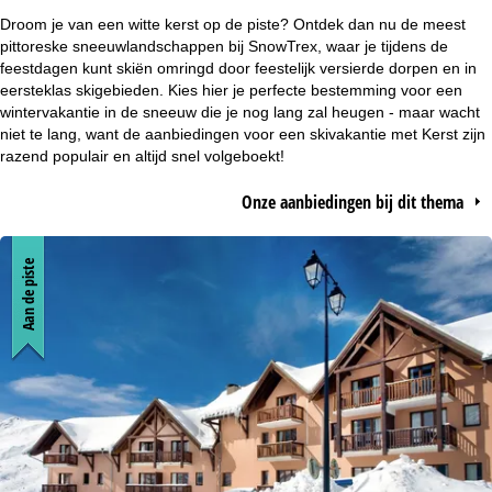
r
Droom je van een witte kerst op de piste? Ontdek dan nu de meest
pittoreske sneeuwlandschappen bij SnowTrex, waar je tijdens de
t
feestdagen kunt skiën omringd door feestelijk versierde dorpen en in
eersteklas skigebieden. Kies hier je perfecte bestemming voor een
wintervakantie in de sneeuw die je nog lang zal heugen - maar wacht
p
niet te lang, want de aanbiedingen voor een skivakantie met Kerst zijn
razend populair en altijd snel volgeboekt!
a
Onze aanbiedingen bij dit thema
g
i
Aan de piste
n
a