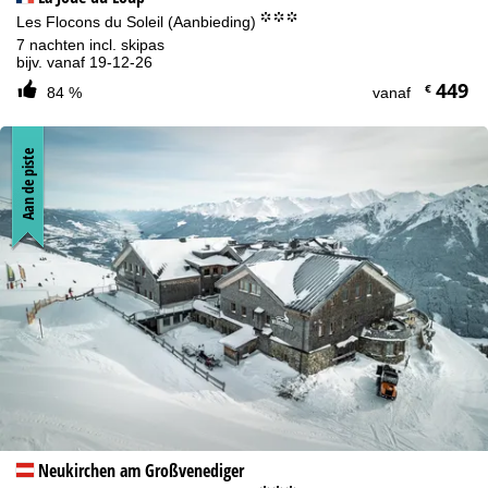
°°°
Les Flocons du Soleil (Aanbieding)
7 nachten incl. skipas
bijv. vanaf 19-12-26
449
€
84 %
vanaf
Aan de piste
Neukirchen am Großvenediger