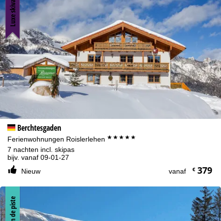
Luxe skivakantie
weigeren
klikt, gebruiken we alleen diensten die technisch
noodzakelijk zijn en die nodig zijn voor de uitvoering van het
contract.
Meer informatie over het gebruik van cookies en de mogelijkheid
om uw instellingen te wijzigen, vindt u in de informatie over
Cookie-Policy
.
Informatie over de verantwoordelijke vind je in het
Impressum
.
Informatie over de doeleinden en jouw rechten omtrent
gegevensbescherming vind je onze
Privacy Policy
.
Accepteren
Berchtesgaden
*****
Ferienwohnungen Roislerlehen
7 nachten incl. skipas
bijv. vanaf 09-01-27
379
€
Nieuw
vanaf
Aan de piste