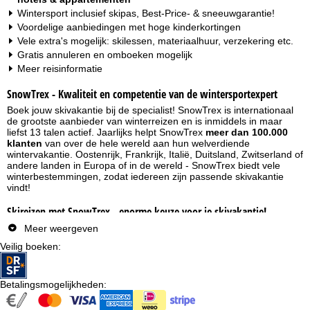
Wintersport inclusief skipas, Best-Price- & sneeuwgarantie!
Voordelige aanbiedingen met hoge kinderkortingen
Vele extra's mogelijk: skilessen, materiaalhuur, verzekering etc.
Gratis annuleren en omboeken mogelijk
Meer reisinformatie
SnowTrex - Kwaliteit en competentie van de wintersportexpert
Boek jouw skivakantie bij de specialist! SnowTrex is internationaal
de grootste aanbieder van winterreizen en is inmiddels in maar
liefst 13 talen actief. Jaarlijks helpt SnowTrex
meer dan 100.000
klanten
van over de hele wereld aan hun welverdiende
wintervakantie. Oostenrijk, Frankrijk, Italië, Duitsland, Zwitserland of
andere landen in Europa of in de wereld - SnowTrex biedt vele
winterbestemmingen, zodat iedereen zijn passende skivakantie
vindt!
Skireizen met SnowTrex - enorme keuze voor je skivakantie!
Voor jouw perfecte vakantie in de sneeuw heb je bij SnowTrex de
Meer weergeven
keuze uit 500 skioorden en 2.500 accommodaties in alle
Veilig boeken
:
skigebieden in de Alpen en in skigebieden buiten de Alpen. Bij de
meeste aanbiedingen gaat het om een
skivakantie inclusief
skipas
en dat tegen een geweldige prijs-kwaliteitverhouding! Of je
met het gezin op reis wil, een groepsreis organiseert, in een hotel
Betalingsmogelijkheden
:
direct aan de piste wilt overnachten, je skivakantie in een chalet of
luxe met wellness wilt doorbrengen - het aanbod van SnowTrex