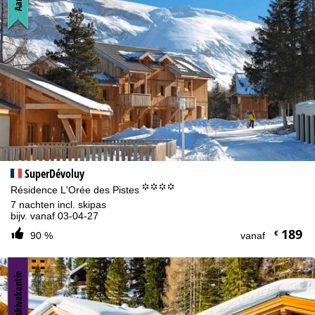
SuperDévoluy
°°°°
Résidence L'Orée des Pistes
7 nachten incl. skipas
bijv. vanaf 03-04-27
189
€
90 %
vanaf
Luxe skivakantie