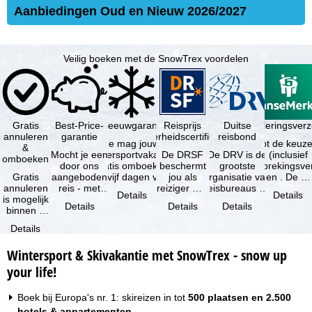
Aanbiedingen Oud en Nieuw 2026/2027
Veilig boeken met de SnowTrex voordelen
Gratis
Best-Price-
Sneeuwgarantie
Reisprijs
Reisannuleringsver
Duitse
annuleren
garantie
zekerheidscertificaat
reisbond
Je mag jouw
Je hebt de keuze
&
Mocht je een
wintersportvakantie
De DRSF
De DRV is de
(inclusief
omboeken
door ons
gratis omboeken
beschermt
grootste
reisonderbrekingsve
Gratis
aangeboden
als vijf dagen voor
jou als
organisatie van
en . De …
annuleren
reis - met
de …
reiziger met
reisbureaus en
Details
Details
is mogelijk
dezelfde
een
reisorganisaties
Details
Details
Details
binnen 5
beschikbaarheid
pakketreis
in Duitsland. …
dagen na
en inbegrepen
of
Details
de
…
gekoppelde
boeking,
services bij
Wintersport & Skivakantie met SnowTrex - snow up
als jouw
…
vakantie …
your life!
Boek bij Europa's nr. 1: skireizen in tot
500 plaatsen en 2.500
hotels & appartementen