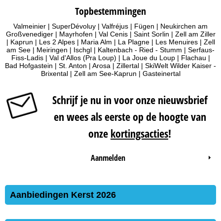
Topbestemmingen
Valmeinier
|
SuperDévoluy
|
Valfréjus
|
Fügen
|
Neukirchen am
Großvenediger
|
Mayrhofen
|
Val Cenis
|
Saint Sorlin
|
Zell am Ziller
|
Kaprun
|
Les 2 Alpes
|
Maria Alm
|
La Plagne
|
Les Menuires
|
Zell
am See
|
Meiringen
|
Ischgl
|
Kaltenbach - Ried - Stumm
|
Serfaus-
Fiss-Ladis
|
Val d'Allos (Pra Loup)
|
La Joue du Loup
|
Flachau
|
Bad Hofgastein
|
St. Anton
|
Arosa
|
Zillertal
|
SkiWelt Wilder Kaiser -
Brixental
|
Zell am See-Kaprun
|
Gasteinertal
Schrijf je nu in voor onze nieuwsbrief
en wees als eerste op de hoogte van
onze
kortingsacties
!
Aanmelden
Aanbiedingen Kerst 2026