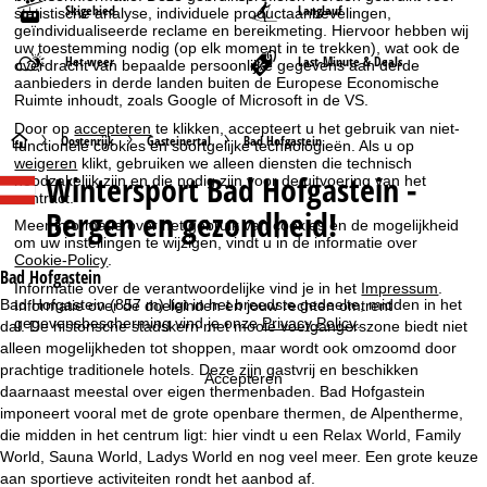
Skigebied
Langlauf
statistische analyse, individuele productaanbevelingen,
geïndividualiseerde reclame en bereikmeting. Hiervoor hebben wij
uw toestemming nodig (op elk moment in te trekken), wat ook de
Het weer
Last-Minute & Deals
overdracht van bepaalde persoonlijke gegevens aan derde
aanbieders in derde landen buiten de Europese Economische
Ruimte inhoudt, zoals Google of Microsoft in de VS.
Door op
accepteren
te klikken, accepteert u het gebruik van niet-
S
Oostenrijk
Gasteinertal
Bad Hofgastein
functionele cookies en soortgelijke technologieën. Als u op
weigeren
klikt, gebruiken we alleen diensten die technisch
Wintersport
Bad Hofgastein -
noodzakelijk zijn en die nodig zijn voor de uitvoering van het
t
contract.
Bergen en gezondheid!
Meer informatie over het gebruik van cookies en de mogelijkheid
a
om uw instellingen te wijzigen, vindt u in de informatie over
Cookie-Policy
.
r
Bad Hofgastein
Informatie over de verantwoordelijke vind je in het
Impressum
.
Bad Hofgastein (857 m) ligt in het breedste gedeelte, midden in het
Informatie over de doeleinden en jouw rechten omtrent
t
gegevensbescherming vind je onze
Privacy Policy
.
dal. De historische stadskern met mooie voetgangerszone biedt niet
alleen mogelijkheden tot shoppen, maar wordt ook omzoomd door
p
prachtige traditionele hotels. Deze zijn gastvrij en beschikken
Accepteren
daarnaast meestal over eigen thermenbaden. Bad Hofgastein
a
imponeert vooral met de grote openbare thermen, de Alpentherme,
die midden in het centrum ligt: hier vindt u een Relax World, Family
g
World, Sauna World, Ladys World en nog veel meer. Een grote keuze
aan sportieve activiteiten rondt het aanbod af.