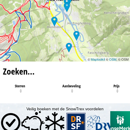
©
Maptoolkit
©
OSM
, © OSM
Zoeken…
Sterren
Aanbeveling
Prijs
Veilig boeken met de SnowTrex voordelen