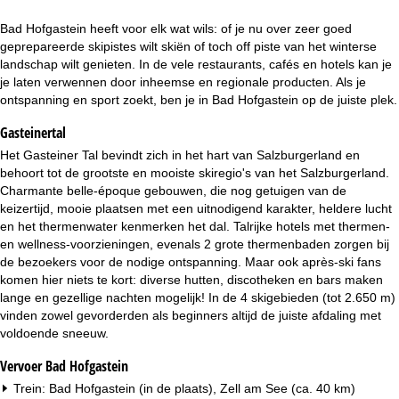
i
Bad Hofgastein heeft voor elk wat wils: of je nu over zeer goed
n
geprepareerde skipistes wilt skiën of toch off piste van het winterse
landschap wilt genieten. In de vele restaurants, cafés en hotels kan je
a
je laten verwennen door inheemse en regionale producten. Als je
ontspanning en sport zoekt, ben je in Bad Hofgastein op de juiste plek.
Gasteinertal
Het Gasteiner Tal bevindt zich in het hart van Salzburgerland en
behoort tot de grootste en mooiste skiregio's van het Salzburgerland.
Charmante belle-époque gebouwen, die nog getuigen van de
keizertijd, mooie plaatsen met een uitnodigend karakter, heldere lucht
en het thermenwater kenmerken het dal. Talrijke hotels met thermen-
en wellness-voorzieningen, evenals 2 grote thermenbaden zorgen bij
de bezoekers voor de nodige ontspanning. Maar ook après-ski fans
komen hier niets te kort: diverse hutten, discotheken en bars maken
lange en gezellige nachten mogelijk! In de 4 skigebieden (tot 2.650 m)
vinden zowel gevorderden als beginners altijd de juiste afdaling met
voldoende sneeuw.
Vervoer Bad Hofgastein
Trein: Bad Hofgastein (in de plaats), Zell am See (ca. 40 km)