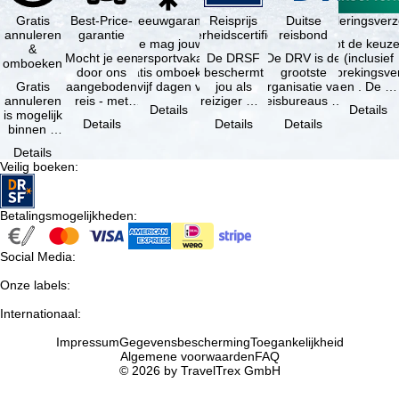
Gratis
Best-Price-
Sneeuwgarantie
Reisprijs
Reisannuleringsver
Duitse
annuleren
garantie
zekerheidscertificaat
reisbond
Je mag jouw
Je hebt de keuze
&
Mocht je een
wintersportvakantie
De DRSF
De DRV is de
(inclusief
omboeken
door ons
gratis omboeken
beschermt
grootste
reisonderbrekingsve
Gratis
aangeboden
als vijf dagen voor
jou als
organisatie van
en . De …
annuleren
reis - met
de …
reiziger met
reisbureaus en
Details
Details
is mogelijk
dezelfde
een
reisorganisaties
Details
Details
Details
binnen 5
beschikbaarheid
pakketreis
in Duitsland. …
dagen na
en inbegrepen
of
Details
de
…
gekoppelde
Veilig boeken
:
boeking,
services bij
als jouw
…
vakantie …
Betalingsmogelijkheden
:
Social Media
:
Onze labels
:
Internationaal
:
Impressum
Gegevensbescherming
Toegankelijkheid
Algemene voorwaarden
FAQ
© 2026 by TravelTrex GmbH