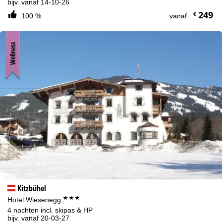
bijv. vanaf 14-10-26
249
€
100 %
vanaf
Wellness
Kitzbühel
***
Hotel Wiesenegg
4 nachten incl. skipas & HP
bijv. vanaf 20-03-27