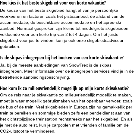
Hoe kies ik het beste skigebied voor een korte vakantie?
De keuze van het beste skigebied hangt af van je persoonlijke
voorkeuren en factoren zoals het pisteaanbod, de afstand van de
accommodatie, de beschikbare accommodatie en het après-ski
aanbod. Normaal gesproken zijn kleine tot middelgrote skigebieden
voldoende voor een korte trip van 2 tot 4 dagen. Om het juiste
skigebied voor jou te vinden, kun je ook onze
skigebiedsadviseur
gebruiken.
Is de skipas inbegrepen bij het boeken van een korte skivakantie?
Ja, bij de meeste aanbiedingen van SnowTrex is de
skipas
inbegrepen
. Meer informatie over de inbegrepen services vind je in de
betreffende aanbiedingsbeschrijving.
Hoe kom ik zo milieuvriendelijk mogelijk op mijn korte skivakantie?
Om de reis naar je skivakantie zo milieuvriendelijk mogelijk te maken,
moet je waar mogelijk gebruikmaken van het openbaar vervoer, zoals
de bus of de trein. Veel skigebieden in Europa zijn nu gemakkelijk per
trein te bereiken en sommige bieden zelfs een pendeldienst aan van
het dichtstbijzijnde treinstation rechtstreeks naar het skigebied. En als
je met de auto reist, kun je carpoolen met vrienden of familie om de
CO2-uitstoot te verminderen.