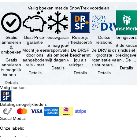
Veilig boeken met de SnowTrex voordelen
Gratis
Best-Price-
Sneeuwgarantie
Reisprijs
Reisannuleringsver
Duitse
annuleren
garantie
zekerheidscertificaat
reisbond
Je mag jouw
Je hebt de keuze
&
Mocht je een
wintersportvakantie
De DRSF
De DRV is de
(inclusief
omboeken
door ons
gratis omboeken
beschermt
grootste
reisonderbrekingsve
Gratis
aangeboden
als vijf dagen voor
jou als
organisatie van
en . De …
annuleren
reis - met
de …
reiziger met
reisbureaus en
Details
Details
is mogelijk
dezelfde
een
reisorganisaties
Details
Details
Details
binnen 5
beschikbaarheid
pakketreis
in Duitsland. …
dagen na
en inbegrepen
of
Details
de
…
gekoppelde
Veilig boeken
:
boeking,
services bij
als jouw
…
vakantie …
Betalingsmogelijkheden
:
Social Media
:
Onze labels
: