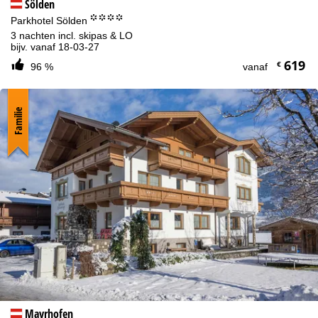
Sölden
°°°°
Parkhotel Sölden
3 nachten incl. skipas & LO
bijv. vanaf 18-03-27
619
€
96 %
vanaf
Familie
Mayrhofen