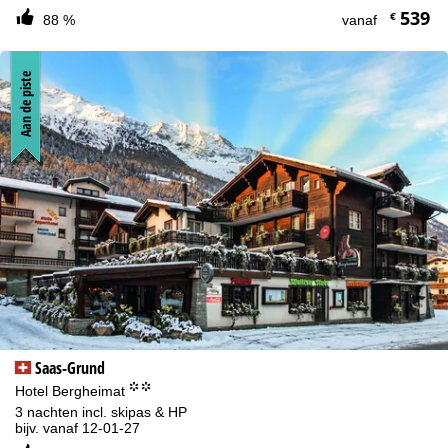
539
€
88 %
vanaf
Aan de piste
Saas-Grund
°°
Hotel Bergheimat
3 nachten incl. skipas & HP
bijv. vanaf 12-01-27