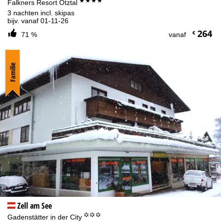
****
Falkners Resort Ötztal
3 nachten incl. skipas
bijv. vanaf 01-11-26
264
€
71 %
vanaf
Familie
Zell am See
°°°
Gadenstätter in der City