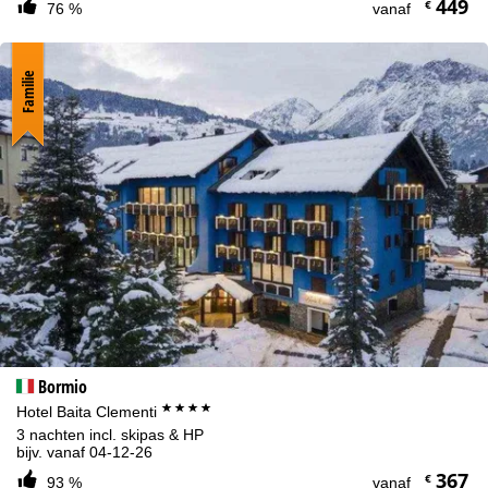
449
€
76 %
vanaf
Familie
Bormio
****
Hotel Baita Clementi
3 nachten incl. skipas & HP
bijv. vanaf 04-12-26
367
€
93 %
vanaf