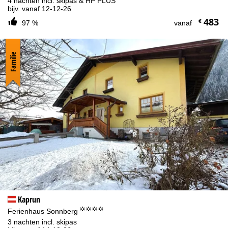
4 nachten incl. skipas & HP PLUS
bijv. vanaf 12-12-26
483
€
97 %
vanaf
Familie
Kaprun
°°°°
Ferienhaus Sonnberg
3 nachten incl. skipas