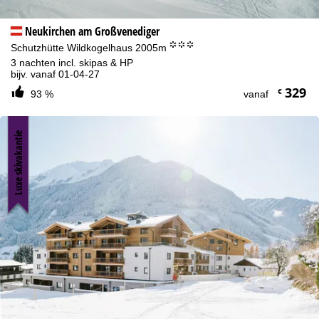
Neukirchen am Großvenediger
°°°
Schutzhütte Wildkogelhaus 2005m
3 nachten incl. skipas & HP
bijv. vanaf 01-04-27
329
€
93 %
vanaf
Luxe skivakantie
Cookie-informatie
Om onze website te optimaliseren, gebruiken we cookies om
gebruiksinformatie te verzamelen, die wij, TravelTrex GmbH, ook
delen met onze partners. Gebruiksprofielen worden aangemaakt
op basis van uw activiteiten met behulp van eindapparaat- en
browserinformatie. Deze gebruiksprofielen worden gebruikt voor