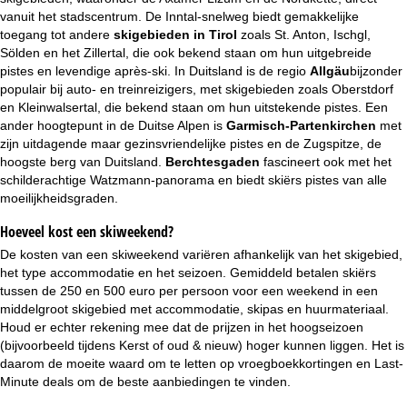
vanuit het stadscentrum. De Inntal-snelweg biedt gemakkelijke
toegang tot andere
skigebieden in Tirol
zoals St. Anton, Ischgl,
Sölden en het Zillertal, die ook bekend staan om hun uitgebreide
pistes en levendige après-ski. In Duitsland is de regio
Allgäu
bijzonder
populair bij auto- en treinreizigers, met skigebieden zoals Oberstdorf
en Kleinwalsertal, die bekend staan om hun uitstekende pistes. Een
ander hoogtepunt in de Duitse Alpen is
Garmisch-Partenkirchen
met
zijn uitdagende maar gezinsvriendelijke pistes en de Zugspitze, de
hoogste berg van Duitsland.
Berchtesgaden
fascineert ook met het
schilderachtige Watzmann-panorama en biedt skiërs pistes van alle
moeilijkheidsgraden.
Hoeveel kost een skiweekend?
De kosten van een skiweekend variëren afhankelijk van het skigebied,
het type accommodatie en het seizoen. Gemiddeld betalen skiërs
tussen de 250 en 500 euro per persoon voor een weekend in een
middelgroot skigebied met accommodatie, skipas en huurmateriaal.
Houd er echter rekening mee dat de prijzen in het hoogseizoen
(bijvoorbeeld tijdens
Kerst
of
oud & nieuw
) hoger kunnen liggen. Het is
daarom de moeite waard om te letten op vroegboekkortingen en
Last-
Minute deals
om de beste aanbiedingen te vinden.