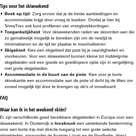
Tips voor het skiweekend
Boek op tijd
: Zorg ervoor dat je de beste aanbiedingen en
accommodatie krijgt door vroeg te boeken. Omdat je hier bij
SnowTrex ook kunt profiteren van
vroegboekkortingen
.
Toegankelijkheid
: Voor skiweekenden raden we skioorden aan die
zo gemakkelijk mogelijk te bereiken zijn om de reistijd te
minimaliseren en de tijd ter plaatse te maximaliseren.
Skigebied
: Kies een skigebied dat past bij je vaardigheden en
voorkeuren. Voor een skiweekend kunnen kleine tot middelgrote
skigebieden ook een goede en goedkopere optie zijn in vergelijking
met grote skigebieden.
Accommodatie in de buurt van de piste
: Kies voor je korte
skivakantie een
accommodatie aan de piste
of dicht bij de liften om
zoveel mogelijk tijd door te brengen op ski's of snowboard.
FAQ
Waar kan ik in het weekend skiën?
Er zijn verschillende goed bereikbare skigebieden in Europa voor een
skiweekend. In Oostenrijk is
Innsbruck
een uitstekende bestemming
voor een korte trip met directe toegang tot een grote selectie
skigebieden, waaronder de Axamer Lizum en de Nordkette, direct