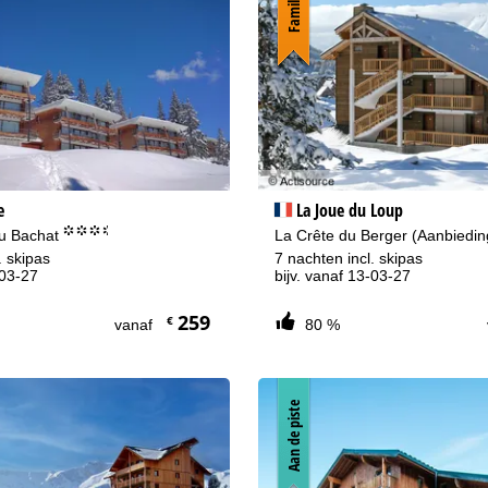
Familie
e
La Joue du Loup
°°°.
du Bachat
La Crête du Berger (Aanbiedi
. skipas
7 nachten incl. skipas
-03-27
bijv. vanaf 13-03-27
259
€
vanaf
80 %
Aan de piste