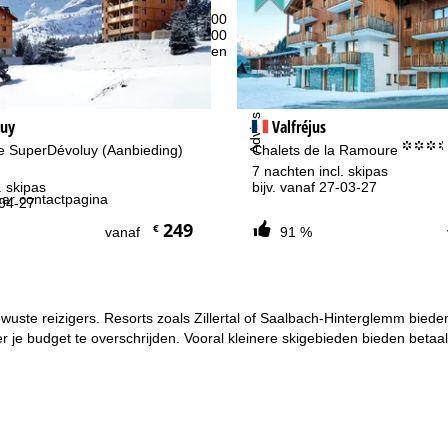
eningstijden
-do:
09:00-17:00
09:00-14:00
-zo:
gesloten
Advies
uy
Valfréjus
°°°
e SuperDévoluy (Aanbieding)
Chalets de la Ramoure
7 nachten incl. skipas
. skipas
bijv. vanaf 27-03-27
ar contactpagina
-04-27
249
€
vanaf
91 %
jsbewuste reizigers. Resorts zoals Zillertal of Saalbach-Hinterglemm 
er je budget te overschrijden. Vooral kleinere skigebieden bieden betaa