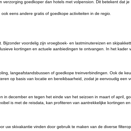
en verzorging goedkoper dan hotels met volpension. Dit betekent dat je 
 ook eens andere gratis of goedkope activiteiten in de regio.
 Bijzonder voordelig zijn vroegboek- en lastminutereizen en skipakkett
sieve kortingen en actuele aanbiedingen te ontvangen. In het kader v
oling, langeafstandsbussen of goedkope treinverbindingen. Ook de ke
eren op basis van locatie en bereikbaarheid, zodat je eenvoudig een vo
oen in december en tegen het einde van het seizoen in maart of april, 
lexibel is met de reisdata, kan profiteren van aantrekkelijke kortinge
oor uw skivakantie vinden door gebruik te maken van de diverse filterop