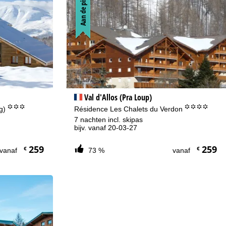
Aan de piste
Val d'Allos (Pra Loup)
°°°
°°°°
ng)
Résidence Les Chalets du Verdon
7 nachten incl. skipas
bijv. vanaf 20-03-27
259
259
€
€
vanaf
73 %
vanaf