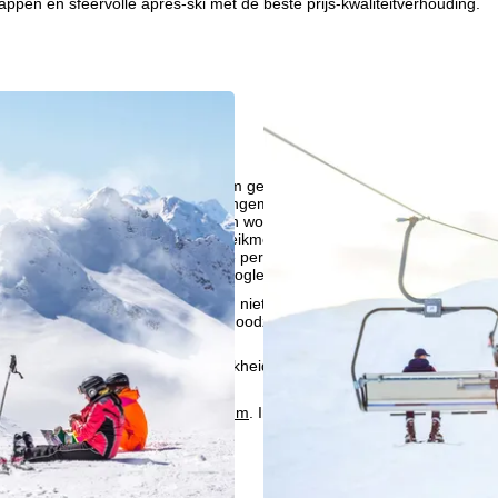
ppen en sfeervolle après-ski met de beste prijs-kwaliteitverhouding.
liseren, gebruiken we cookies om gebruiksinformatie te verzamelen, d
rs. Gebruiksprofielen worden aangemaakt op basis van uw activiteite
formatie. Deze gebruiksprofielen worden gebruikt voor statistische ana
ndividualiseerde reclame en bereikmeting. Hiervoor hebben wij uw to
at ook de overdracht van bepaalde persoonlijke gegevens aan derde aa
ische Ruimte inhoudt, zoals Google of Microsoft in de VS.
kken, accepteert u het gebruik van niet-functionele cookies en soortgeli
we alleen diensten die technisch noodzakelijk zijn en die nodig zijn voor
ebruik van cookies en de mogelijkheid om uw instellingen te wijzigen, v
oordelijke vind je in het
Impressum
. Informatie over de doeleinden en
d je onze
Privacy Policy
.