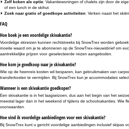
Zelf koken als optie
: Vakantiewoningen of chalets zijn door de eig
of een lunch in de skihut.
Zoek naar gratis of goedkope activiteiten
: Verken naast het skiën
FAQ
Hoe boek je een voordelige skivakantie?
Voordelige skireizen kunnen rechtstreeks bij SnowTrex worden geboekt.
moeite waard om je te abonneren op de SnowTrex-nieuwsbrief om exclu
aantrekkelijke prijzen voor geselecteerde reizen aangeboden.
Hoe kom je goedkoop naar je skivakantie?
Wie op de heenreis kosten wil besparen, kan gebruikmaken van carpo
transferkosten te vermijden. Bij SnowTrex kun je accommodaties select
Wanneer is een skivakantie goedkoper?
Een skivakantie is in het laagseizoen, dus aan het begin van het seiz
meestal lager dan in het weekend of tijdens de schoolvakanties. Wie f
voorwaarden.
Hoe vind ik voordelige aanbiedingen voor een skivakantie?
Bij SnowTrex kunt u gericht voordelige aanbiedingen inclusief skipas v