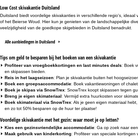
Low Cost skivakantie Duitsland
Duitsland biedt voordelige skivakanties in verschillende regio's, idea
of het Beierse Woud. Hier kun je genieten van de landschappelijke diver
veelzijdigheid van de goedkope skigebieden in Duitsland benadrukt.
Alle aanbiedingen in Duitsland
Tips om geld te besparen bij het boeken van een skivakantie
Profiteer van vroegboekkortingen en last minutes deals
: Boek v
en skipassen bieden.
Reis in het laagseizoen
: Plan je skivakantie buiten het hoogseizoe
Boek een groepsaccommodatie
: Boek
vakantiewoningen
of
chalet
Boek je skipas via SnowTrex
: SnowTrex koopt skipassen tegen gu
Breng je eigen skimateriaal
: Vermijd extra huurkosten voor skimat
Boek skimateriaal via SnowTrex
: Als je geen eigen materiaal he
en zo tot 50% besparen op de huur ter plaatse!
Voordelige skivakantie met het gezin: waar moet je op letten?
Kies een gezinsvriendelijke accommodatie
: Ga op zoek naar een
Maak gebruik van kinderkorting
: Profiteer van speciale kortinge