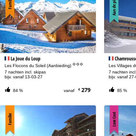
Aan de piste
Familie
La Joue du Loup
Chamrouss
°°°
Les Flocons du Soleil (Aanbieding)
Les Villages 
7 nachten incl. skipas
7 nachten incl
bijv. vanaf 13-03-27
bijv. vanaf 27
279
€
84 %
vanaf
85 %
Low Cost
Familie