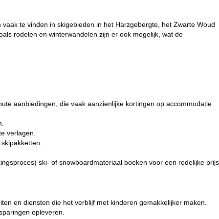
ijn vaak te vinden in skigebieden in het Harzgebergte, het Zwarte Woud
zoals rodelen en winterwandelen zijn er ook mogelijk, wat de
nute aanbiedingen
, die vaak aanzienlijke kortingen op accommodatie
n.
te verlagen.
e
skipakketten
.
kingsproces)
ski- of snowboardmateriaal
boeken voor een redelijke prijs
teiten en diensten die het verblijf met kinderen gemakkelijker maken.
esparingen opleveren.