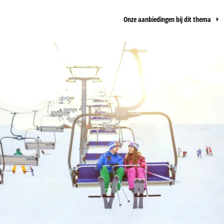
Onze aanbiedingen bij dit thema
ie wij, TravelTrex GmbH,
n met behulp van
lyse, individuele
estemming nodig (op elk
nbieders in derde landen
jke technologieën. Als u op
 de uitvoering van het
indt u in de informatie
 jouw rechten omtrent