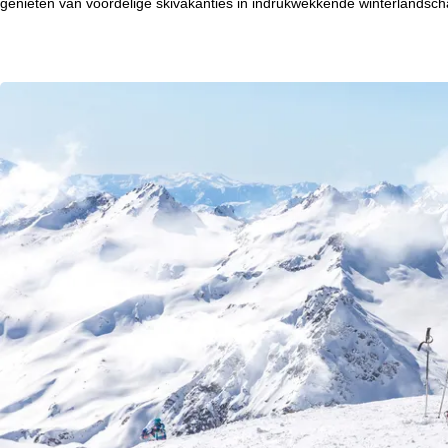
genieten van voordelige skivakanties in indrukwekkende winterlandscha
t
p
a
Cookie-informatie
g
Om onze website te optima
ook delen met onze partne
eindapparaat- en browserin
i
productaanbevelingen, geï
moment in te trekken), w
n
buiten de Europese Econom
Door op
accepteren
te kli
a
weigeren
klikt, gebruiken 
contract.
Meer informatie over het g
over
Cookie-Policy
.
Informatie over de verantw
gegevensbescherming vin