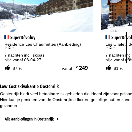
Advies
Op
020 713 9190 of +4922188828373
ma
vr:
za
SuperDévoluy
SuperDévol
Résidence Les Chaumettes (Aanbieding)
Les Chalets d
°°°
°°°
7 nachten incl. skipas
7 nachten incl
Na
bijv. vanaf 03-04-27
bijv. vanaf 03
249
€
87 %
vanaf
81 %
Low Cost skivakantie Oostenrijk
Oostenrijk biedt veel betaalbare skigebieden die ideaal zijn voor pri
Hier kun je genieten van de Oostenrijkse flair en gezellige hutten zond
gezinnen.
Alle aanbiedingen in Oostenrijk