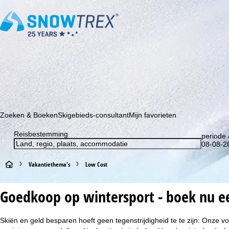
Schrijf je in voor onze nieuwsbrief en wees als eerste op de hoo
Zoeken & Boeken
Skigebieds-consultant
Mijn favorieten
Reisbestemming
periode 
08-08-26
S
Vakantiethema's
Low Cost
t
Goedkoop op wintersport - boek nu ee
a
Skiën en geld besparen hoeft geen tegenstrijdigheid te te zijn: Onze vo
r