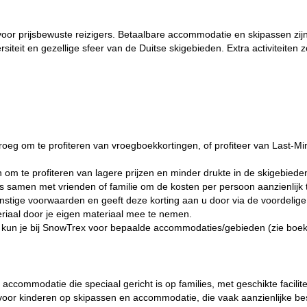
al voor prijsbewuste reizigers. Betaalbare accommodatie en skipassen z
siteit en gezellige sfeer van de Duitse skigebieden. Extra activiteiten 
roeg om te profiteren van
vroegboekkortingen
, of profiteer van
Last-Mi
n om te profiteren van lagere prijzen en minder drukte in de skigebiede
s
samen met vrienden of familie om de kosten per persoon aanzienlijk 
nstige voorwaarden en geeft deze korting aan u door via de voordelig
eriaal door je eigen materiaal mee te nemen.
bt, kun je bij SnowTrex voor bepaalde accommodaties/gebieden (zie boe
 accommodatie die speciaal gericht is op
families
, met geschikte facili
n voor kinderen op skipassen en accommodatie, die vaak aanzienlijke b