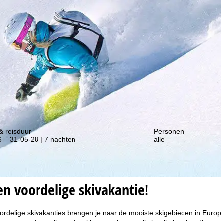
gte van onze kortingsacties!
& reisduur
Personen
 – 31-05-28 | 7 nachten
alle
n voordelige skivakantie!
ordelige skivakanties brengen je naar de mooiste skigebieden in Europa 