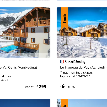
Familie
SuperDévoluy
e Val Cenis (Aanbieding)
Le Hameau du Puy (Aanbiedi
7 nachten incl. skipas
. skipas
bijv. vanaf 13-03-27
-04-27
299
€
vanaf
91 %