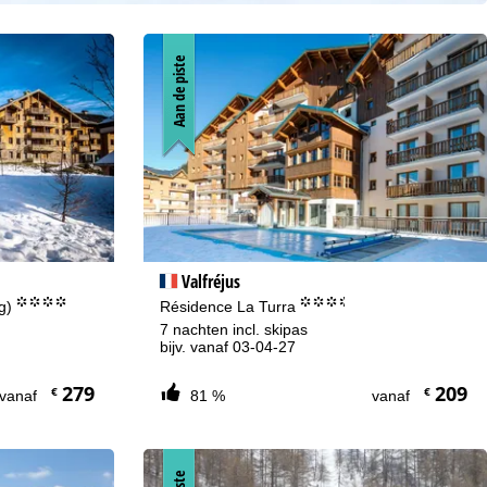
Aan de piste
Valfréjus
°°°°
°°°.
ng)
Résidence La Turra
7 nachten incl. skipas
bijv. vanaf 03-04-27
279
209
€
€
vanaf
81 %
vanaf