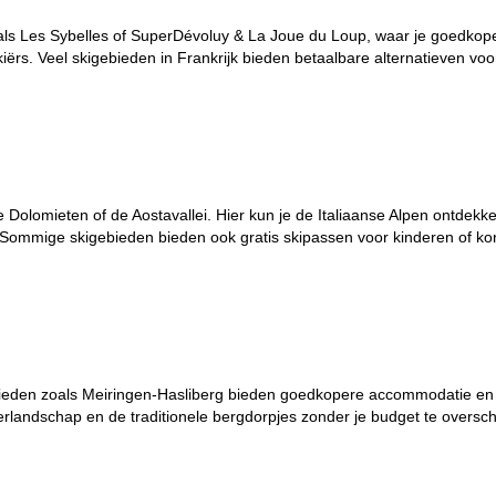
 zoals Les Sybelles of SuperDévoluy & La Joue du Loup, waar je goedk
skiërs. Veel skigebieden in Frankrijk bieden betaalbare alternatieven vo
e Dolomieten of de Aostavallei. Hier kun je de Italiaanse Alpen ontde
 Sommige skigebieden bieden ook gratis skipassen voor kinderen of kor
igebieden zoals Meiringen-Hasliberg bieden goedkopere accommodatie e
erlandschap en de traditionele bergdorpjes zonder je budget te oversch