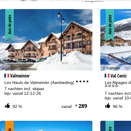
Accepteren
Aan de piste
Aan de piste
Valmeinier
Val Cenis
****
Les Hauts de Valmeinier (Aanbieding)
Les Alpages d
°°°°
7 nachten incl. skipas
bijv. vanaf 12-12-26
7 nachten incl
bijv. vanaf 10
289
€
92 %
vanaf
96 %