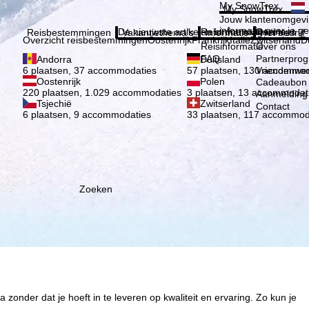
Kies 
My SnowTrex
My SnowTrex
Aanmelden
Jouw klantenomgevi
informatie over je g
De nieuwste artikelen in ons magazine
Reisinformatie
Over ons
Reisbestemmingen
Vakantiethema's
Informatie
Het bedrijf
Overzicht reisbestemmingen
Oostenrijk
Frankrijk
Italië
Zwitserland
D
Reisinformatie
Over ons
FAQ
Partnerpro
Andorra
Duitsland
Vriendenwer
6 plaatsen, 37 accommodaties
57 plaatsen, 130 accommod
Oostenrijk
Polen
Cadeaubon
220 plaatsen, 1.029 accommodaties
3 plaatsen, 13 accommodat
Aanmelding 
Tsjechië
Zwitserland
Contact
6 plaatsen, 9 accommodaties
33 plaatsen, 117 accommod
Zoeken
zonder dat je hoeft in te leveren op kwaliteit en ervaring. Zo kun je