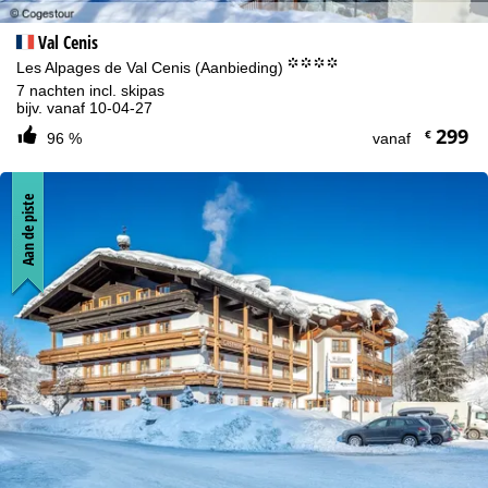
Val Cenis
°°°°
Les Alpages de Val Cenis (Aanbieding)
7 nachten incl. skipas
bijv. vanaf 10-04-27
299
€
96 %
vanaf
Aan de piste