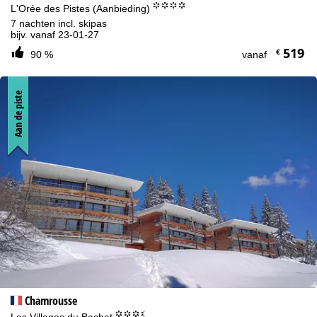
°°°°
L'Orée des Pistes (Aanbieding)
7 nachten incl. skipas
bijv. vanaf 23-01-27
519
€
90 %
vanaf
Aan de piste
Chamrousse
°°°.
Les Villages du Bachat