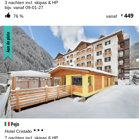
3 nachten incl. skipas & HP
bijv. vanaf 09-01-27
449
€
76 %
vanaf
Aan de piste
Pejo
***
Hotel Cristallo
7 nachten incl. skipas & HP