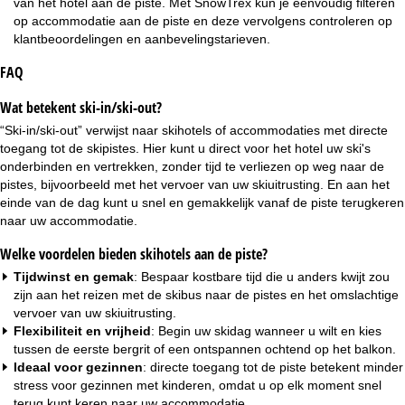
van het hotel aan de piste. Met SnowTrex kun je eenvoudig filteren
op accommodatie aan de piste en deze vervolgens controleren op
klantbeoordelingen en aanbevelingstarieven.
FAQ
Wat betekent ski-in/ski-out?
“Ski-in/ski-out” verwijst naar skihotels of accommodaties met directe
toegang tot de skipistes. Hier kunt u direct voor het hotel uw ski's
onderbinden en vertrekken, zonder tijd te verliezen op weg naar de
pistes, bijvoorbeeld met het vervoer van uw skiuitrusting. En aan het
einde van de dag kunt u snel en gemakkelijk vanaf de piste terugkeren
naar uw accommodatie.
Welke voordelen bieden skihotels aan de piste?
Tijdwinst en gemak
: Bespaar kostbare tijd die u anders kwijt zou
zijn aan het reizen met de skibus naar de pistes en het omslachtige
vervoer van uw skiuitrusting.
Flexibiliteit en vrijheid
: Begin uw skidag wanneer u wilt en kies
tussen de eerste bergrit of een ontspannen ochtend op het balkon.
Ideaal voor gezinnen
: directe toegang tot de piste betekent minder
stress voor
gezinnen
met kinderen, omdat u op elk moment snel
terug kunt keren naar uw accommodatie.