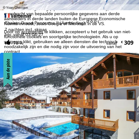
geïndividualiseerde reclame en bereikmeting. Hiervoor hebben wij
uw toestemming nodig (op elk moment in te trekken), wat ook de
overdracht van bepaalde persoonlijke gegevens aan derde
Valmeinier
aanbieders in derde landen buiten de Europese Economische
°°°.
Chalets Grand Panorama II (Aanbieding)
Ruimte inhoudt, zoals Google of Microsoft in de VS.
7 nachten incl. skipas
Door op
accepteren
te klikken, accepteert u het gebruik van niet-
bijv. vanaf 03-04-27
functionele cookies en soortgelijke technologieën. Als u op
309
weigeren
klikt, gebruiken we alleen diensten die technisch
€
78 %
vanaf
noodzakelijk zijn en die nodig zijn voor de uitvoering van het
contract.
Meer informatie over het gebruik van cookies en de mogelijkheid
Aan de piste
om uw instellingen te wijzigen, vindt u in de informatie over
Cookie-Policy
.
Informatie over de verantwoordelijke vind je in het
Impressum
.
Informatie over de doeleinden en jouw rechten omtrent
gegevensbescherming vind je onze
Privacy Policy
.
Accepteren