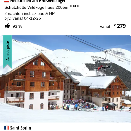
Neukirchen am Großvenediger
°°°
Schutzhütte Wildkogelhaus 2005m
2 nachten incl. skipas & HP
bijv. vanaf 04-12-26
279
€
93 %
vanaf
Aan de piste
Saint Sorlin