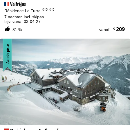
Valfréjus
°°°.
Résidence La Turra
7 nachten incl. skipas
bijv. vanaf 03-04-27
209
€
81 %
vanaf
Aan de piste