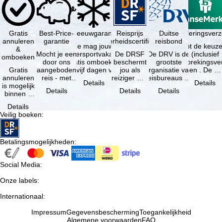
Gratis
Best-Price-
Sneeuwgarantie
Reisprijs
Reisannuleringsver
Duitse
annuleren
garantie
zekerheidscertificaat
reisbond
Je mag jouw
Je hebt de keuze
&
Mocht je een
wintersportvakantie
De DRSF
De DRV is de
(inclusief
omboeken
door ons
gratis omboeken
beschermt
grootste
reisonderbrekingsve
Gratis
aangeboden
als vijf dagen voor
jou als
organisatie van
en . De …
annuleren
reis - met
de …
reiziger met
reisbureaus en
Details
Details
is mogelijk
dezelfde
een
reisorganisaties
Details
Details
Details
binnen 5
beschikbaarheid
pakketreis
in Duitsland. …
dagen na
en inbegrepen
of
Details
de
…
gekoppelde
Veilig boeken
:
boeking,
services bij
als jouw
…
vakantie …
Betalingsmogelijkheden
:
Social Media
:
Onze labels
:
Internationaal
:
Impressum
Gegevensbescherming
Toegankelijkheid
Algemene voorwaarden
FAQ