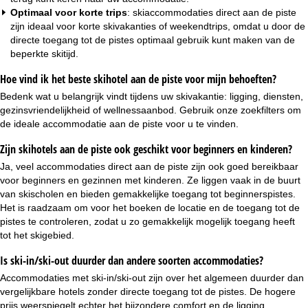
Optimaal voor korte trips
: skiaccommodaties direct aan de piste
zijn ideaal voor
korte skivakanties
of weekendtrips, omdat u door de
directe toegang tot de pistes optimaal gebruik kunt maken van de
beperkte skitijd.
Hoe vind ik het beste skihotel aan de piste voor mijn behoeften?
Bedenk wat u belangrijk vindt tijdens uw skivakantie: ligging, diensten,
gezinsvriendelijkheid of
wellnessaanbod
. Gebruik onze zoekfilters om
de ideale accommodatie aan de piste voor u te vinden.
Zijn skihotels aan de piste ook geschikt voor beginners en kinderen?
Ja, veel accommodaties direct aan de piste zijn ook goed bereikbaar
voor beginners en gezinnen met kinderen. Ze liggen vaak in de buurt
van skischolen en bieden gemakkelijke toegang tot beginnerspistes.
Het is raadzaam om voor het boeken de locatie en de toegang tot de
pistes te controleren, zodat u zo gemakkelijk mogelijk toegang heeft
tot het skigebied.
Is ski-in/ski-out duurder dan andere soorten accommodaties?
Accommodaties met ski-in/ski-out zijn over het algemeen duurder dan
vergelijkbare hotels zonder directe toegang tot de pistes. De hogere
prijs weerspiegelt echter het bijzondere comfort en de ligging.