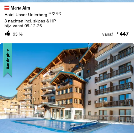
Maria Alm
°°°.
Hotel Unser Unterberg
3 nachten incl. skipas & HP
bijv. vanaf 09-12-26
447
€
93 %
vanaf
Aan de piste