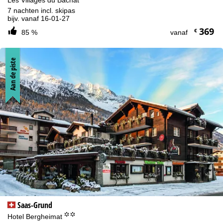
7 nachten incl. skipas
bijv. vanaf 16-01-27
369
€
85 %
vanaf
Aan de piste
Saas-Grund
°°
Hotel Bergheimat