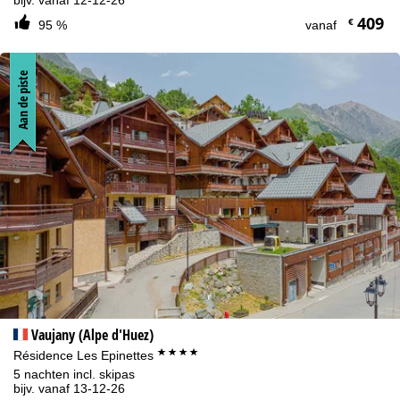
409
€
95 %
vanaf
Aan de piste
Vaujany (Alpe d'Huez)
****
Résidence Les Epinettes
5 nachten incl. skipas
bijv. vanaf 13-12-26