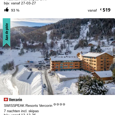
bijv. vanaf 27-03-27
519
€
93 %
vanaf
Aan de piste
Vercorin
°°°°
SWISSPEAK Resorts Vercorin
7 nachten incl. skipas
bijv. vanaf 12-12-26