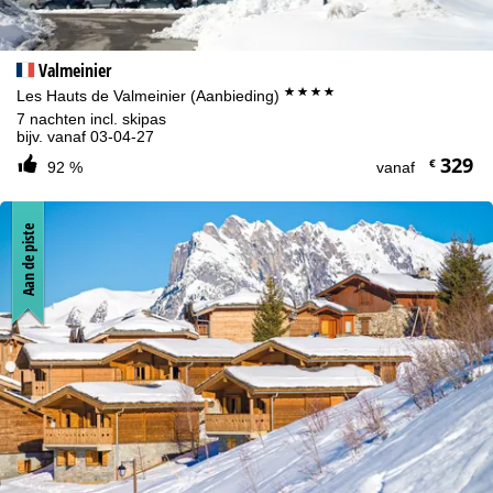
Valmeinier
****
Les Hauts de Valmeinier (Aanbieding)
7 nachten incl. skipas
bijv. vanaf 03-04-27
329
€
92 %
vanaf
Aan de piste
Cookie-informatie
Om onze website te optimaliseren, gebruiken we cookies om
gebruiksinformatie te verzamelen, die wij, TravelTrex GmbH, ook
delen met onze partners. Gebruiksprofielen worden aangemaakt
op basis van uw activiteiten met behulp van eindapparaat- en
browserinformatie. Deze gebruiksprofielen worden gebruikt voor
statistische analyse, individuele productaanbevelingen,