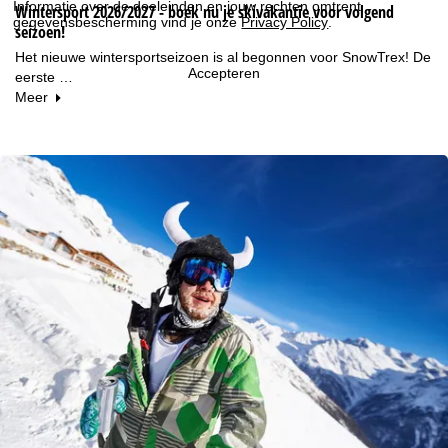
Informatie over de doeleinden en jouw rechten omtrent
Wintersport 2026/2027 - boek nu je skivakantie voor volgend
gegevensbescherming vind je onze
Privacy Policy
.
seizoen!
Het nieuwe wintersportseizoen is al begonnen voor SnowTrex! De
Accepteren
eerste …
Meer