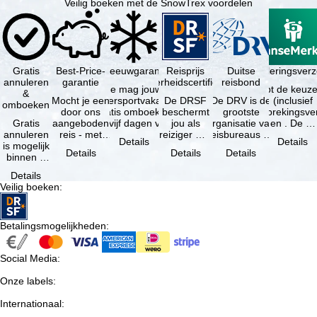
Veilig boeken met de SnowTrex voordelen
Gratis
Best-Price-
Sneeuwgarantie
Reisprijs
Reisannuleringsver
Duitse
annuleren
garantie
zekerheidscertificaat
reisbond
Je mag jouw
Je hebt de keuze
&
Mocht je een
wintersportvakantie
De DRSF
De DRV is de
(inclusief
omboeken
door ons
gratis omboeken
beschermt
grootste
reisonderbrekingsve
Gratis
aangeboden
als vijf dagen voor
jou als
organisatie van
en . De …
annuleren
reis - met
de …
reiziger met
reisbureaus en
Details
Details
is mogelijk
dezelfde
een
reisorganisaties
Details
Details
Details
binnen 5
beschikbaarheid
pakketreis
in Duitsland. …
dagen na
en inbegrepen
of
Details
de
…
gekoppelde
Veilig boeken
:
boeking,
services bij
als jouw
…
vakantie …
Betalingsmogelijkheden
:
Social Media
:
Onze labels
:
Internationaal
: