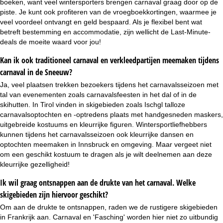
boeken, want veel wintersporters brengen carnaval graag door op de
piste. Je kunt ook profiteren van de
vroegboekkortingen
, waarmee je
veel voordeel ontvangt en geld bespaard. Als je flexibel bent wat
betreft bestemming en accommodatie, zijn wellicht de
Last-Minute-
deals
de moeite waard voor jou!
Kan ik ook traditioneel carnaval en verkleedpartijen meemaken tijdens
carnaval in de Sneeuw?
Ja, veel plaatsen trekken bezoekers tijdens het carnavalsseizoen met
tal van evenementen zoals carnavalsfeesten in het dal of in de
skihutten. In Tirol vinden in skigebieden zoals Ischgl talloze
carnavalsoptochten en -optredens plaats met handgesneden maskers,
uitgebreide kostuums en kleurrijke figuren. Wintersportliefhebbers
kunnen tijdens het carnavalsseizoen ook kleurrijke dansen en
optochten meemaken in Innsbruck en omgeving. Maar vergeet niet
om een geschikt kostuum te dragen als je wilt deelnemen aan deze
kleurrijke gezelligheid!
Ik wil graag ontsnappen aan de drukte van het carnaval. Welke
skigebieden zijn hiervoor geschikt?
Om aan de drukte te ontsnappen, raden we de rustigere skigebieden
in Frankrijk aan. Carnaval en 'Fasching' worden hier niet zo uitbundig