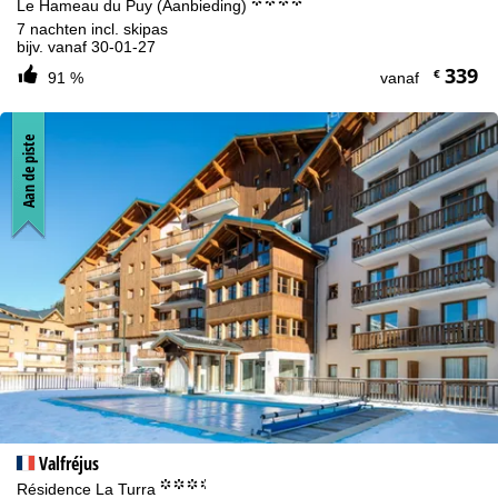
°°°°
Le Hameau du Puy (Aanbieding)
7 nachten incl. skipas
bijv. vanaf 30-01-27
339
€
91 %
vanaf
Aan de piste
Valfréjus
°°°.
Résidence La Turra