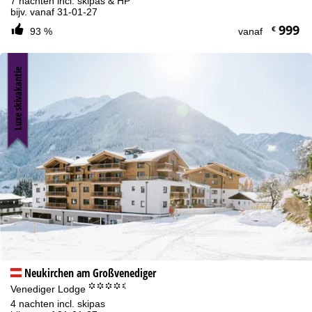
7 nachten incl. skipas & HP
bijv. vanaf 31-01-27
999
€
93 %
vanaf
Luxe skivakantie
Neukirchen am Großvenediger
°°°°.
Venediger Lodge
4 nachten incl. skipas