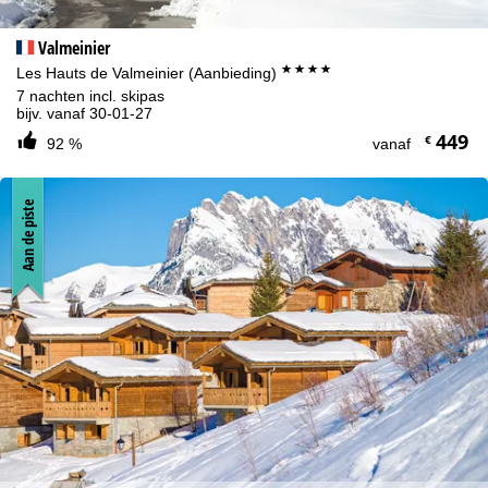
Valmeinier
****
Les Hauts de Valmeinier (Aanbieding)
7 nachten incl. skipas
bijv. vanaf 30-01-27
449
€
92 %
vanaf
Aan de piste
Cookie-informatie
Om onze website te optimaliseren, gebruiken we cookies om
gebruiksinformatie te verzamelen, die wij, TravelTrex GmbH, ook
delen met onze partners. Gebruiksprofielen worden aangemaakt
op basis van uw activiteiten met behulp van eindapparaat- en
browserinformatie. Deze gebruiksprofielen worden gebruikt voor
statistische analyse, individuele productaanbevelingen,
geïndividualiseerde reclame en bereikmeting. Hiervoor hebben wij
uw toestemming nodig (op elk moment in te trekken), wat ook de
overdracht van bepaalde persoonlijke gegevens aan derde