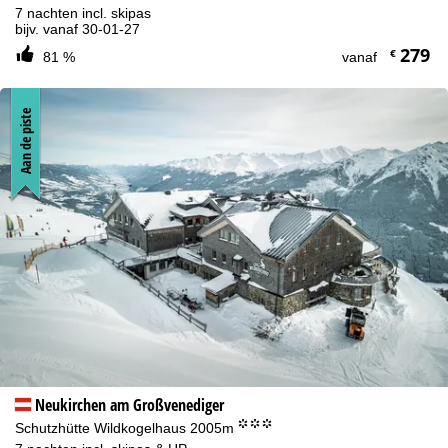
7 nachten incl. skipas
bijv. vanaf 30-01-27
279
€
81 %
vanaf
Aan de piste
Neukirchen am Großvenediger
°°°
Schutzhütte Wildkogelhaus 2005m