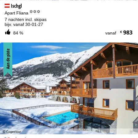
Ischgl
°°°
Apart Fliana
7 nachten incl. skipas
bijv. vanaf 30-01-27
983
€
84 %
vanaf
Aan de piste