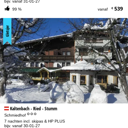
bijv. vanaf 31-01-27
539
€
99 %
vanaf
Gletsjer
Kaltenbach - Ried - Stumm
°°°
Schmiedhof
7 nachten incl. skipas & HP PLUS
bijv. vanaf 30-01-27