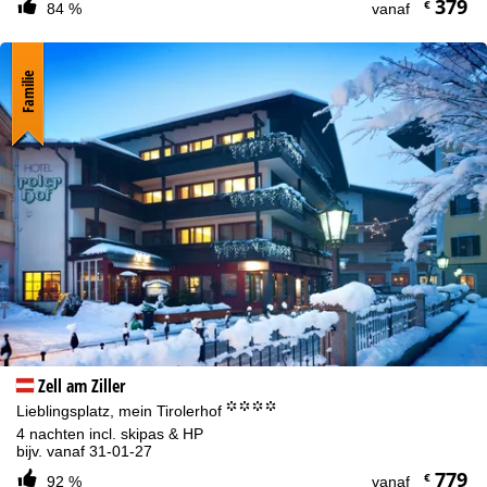
379
€
84 %
vanaf
Familie
Zell am Ziller
°°°°
Lieblingsplatz, mein Tirolerhof
4 nachten incl. skipas & HP
bijv. vanaf 31-01-27
779
€
92 %
vanaf