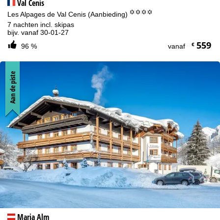
Val Cenis
°°°°
Les Alpages de Val Cenis (Aanbieding)
7 nachten incl. skipas
bijv. vanaf 30-01-27
559
€
96 %
vanaf
Aan de piste
Maria Alm