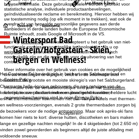
Langlauf
Last-Minute & Deals
browserinformatie. Deze gebruiksprofielen worden gebruikt voor
statistische analyse, individuele productaanbevelingen,
geïndividualiseerde reclame en bereikmeting. Hiervoor hebben wij
uw toestemming nodig (op elk moment in te trekken), wat ook de
overdracht van bepaalde persoonlijke gegevens aan derde
S
Oostenrijk
Gasteinertal
aanbieders in derde landen buiten de Europese Economische
Ruimte inhoudt, zoals Google of Microsoft in de VS.
Wintersport Bad
t
Door op
accepteren
te klikken, accepteert u het gebruik van niet-
Gastein/Hofgastein - Skiën,
functionele cookies en soortgelijke technologieën. Als u op
a
weigeren
klikt, gebruiken we alleen diensten die technisch
bergen en Wellness!
noodzakelijk zijn en die nodig zijn voor de uitvoering van het
contract.
r
Meer informatie over het gebruik van cookies en de mogelijkheid
Het Gasteiner Tal bevindt zich in het hart van Salzburgerland en
om uw instellingen te wijzigen, vindt u in de informatie over
t
Cookie-Policy
.
behoort tot de grootste en mooiste skiregio's van het Salzburgerland.
Charmante belle-époque gebouwen, die nog getuigen van de
Informatie over de verantwoordelijke vind je in het
Impressum
.
p
keizertijd, mooie plaatsen met een uitnodigend karakter, heldere lucht
Informatie over de doeleinden en jouw rechten omtrent
gegevensbescherming vind je onze
Privacy Policy
.
en het thermenwater kenmerken het dal. Talrijke hotels met thermen-
a
en wellness-voorzieningen, evenals 2 grote thermenbaden zorgen bij
de bezoekers voor de nodige ontspanning. Maar ook après-ski fans
Accepteren
g
komen hier niets te kort: diverse hutten, discotheken en bars maken
lange en gezellige nachten mogelijk! In de 4 skigebieden (tot 2.650 m)
i
vinden zowel gevorderden als beginners altijd de juiste afdaling met
voldoende sneeuw.