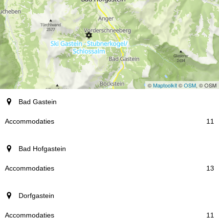
©
Maptoolkit
©
OSM
, © OSM
plaats
Bad Gastein
Accommodaties
11
Bad Hofgastein
13
Dorfgastein
11