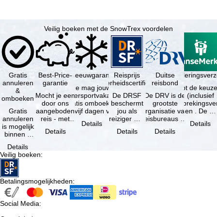
Veilig boeken met de SnowTrex voordelen
Gratis
Best-Price-
Sneeuwgarantie
Reisprijs
Reisannuleringsver
Duitse
annuleren
garantie
zekerheidscertificaat
reisbond
Je mag jouw
Je hebt de keuze
&
Mocht je een
wintersportvakantie
De DRSF
De DRV is de
(inclusief
omboeken
door ons
gratis omboeken
beschermt
grootste
reisonderbrekingsve
Gratis
aangeboden
als vijf dagen voor
jou als
organisatie van
en . De …
annuleren
reis - met
de …
reiziger met
reisbureaus en
Details
Details
is mogelijk
dezelfde
een
reisorganisaties
Details
Details
Details
binnen 5
beschikbaarheid
pakketreis
in Duitsland. …
dagen na
en inbegrepen
of
Details
de
…
gekoppelde
Veilig boeken
:
boeking,
services bij
als jouw
…
vakantie …
Betalingsmogelijkheden
:
Social Media
: