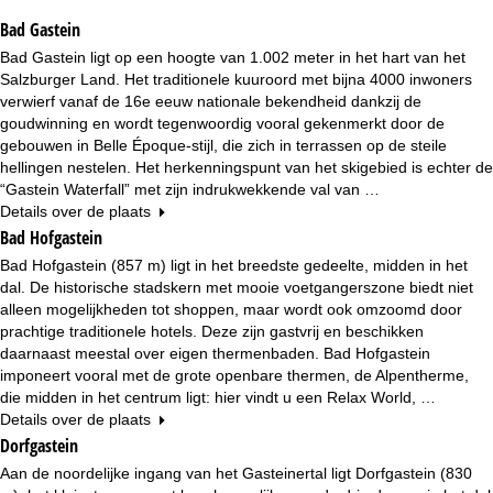
n
Bad Gastein
a
Bad Gastein ligt op een hoogte van 1.002 meter in het hart van het
Salzburger Land. Het traditionele kuuroord met bijna 4000 inwoners
verwierf vanaf de 16e eeuw nationale bekendheid dankzij de
goudwinning en wordt tegenwoordig vooral gekenmerkt door de
gebouwen in Belle Époque-stijl, die zich in terrassen op de steile
hellingen nestelen. Het herkenningspunt van het skigebied is echter de
“Gastein Waterfall” met zijn indrukwekkende val van …
Details over de plaats
Bad Hofgastein
Bad Hofgastein (857 m) ligt in het breedste gedeelte, midden in het
dal. De historische stadskern met mooie voetgangerszone biedt niet
alleen mogelijkheden tot shoppen, maar wordt ook omzoomd door
prachtige traditionele hotels. Deze zijn gastvrij en beschikken
daarnaast meestal over eigen thermenbaden. Bad Hofgastein
imponeert vooral met de grote openbare thermen, de Alpentherme,
die midden in het centrum ligt: hier vindt u een Relax World, …
Details over de plaats
Dorfgastein
Aan de noordelijke ingang van het Gasteinertal ligt Dorfgastein (830