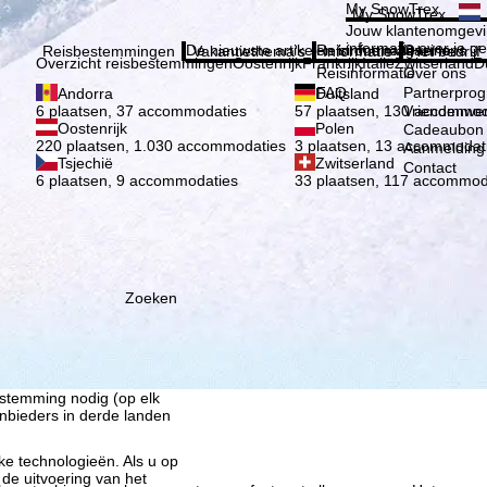
Kies 
My SnowTrex
My SnowTrex
Aanmelden
Jouw klantenomgevi
informatie over je g
De nieuwste artikelen in ons magazine
Reisinformatie
Over ons
Reisbestemmingen
Vakantiethema's
Informatie
Het bedrijf
Overzicht reisbestemmingen
Oostenrijk
Frankrijk
Italië
Zwitserland
D
Reisinformatie
Over ons
FAQ
Partnerpro
Andorra
Duitsland
Vriendenwer
6 plaatsen, 37 accommodaties
57 plaatsen, 130 accommod
Oostenrijk
Polen
Cadeaubon
220 plaatsen, 1.030 accommodaties
3 plaatsen, 13 accommodat
Aanmelding 
Tsjechië
Zwitserland
Contact
6 plaatsen, 9 accommodaties
33 plaatsen, 117 accommod
Zoeken
ie wij, TravelTrex GmbH,
n met behulp van
lyse, individuele
estemming nodig (op elk
nbieders in derde landen
jke technologieën. Als u op
 de uitvoering van het