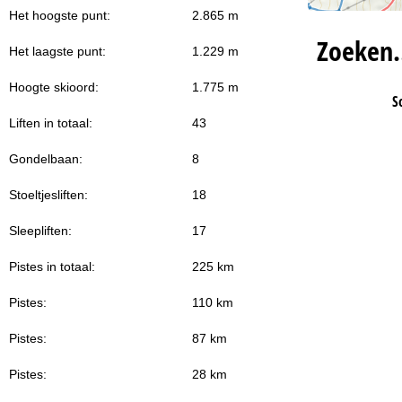
Het hoogste punt:
2.865 m
Zoeken
Het laagste punt:
1.229 m
Hoogte skioord:
1.775 m
S
Liften in totaal:
43
Gondelbaan:
8
Stoeltjesliften:
18
Sleepliften:
17
Pistes in totaal:
225 km
Pistes:
110 km
Pistes:
87 km
Pistes:
28 km