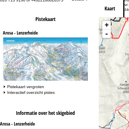
020 713 9190 of +4922188828373
ma
vr:
Kaart
za
Pistekaart
+
-
Arosa - Lenzerheide
Na
Pistekaart vergroten
Interactief overzicht pistes
Informatie over het skigebied
Arosa - Lenzerheide