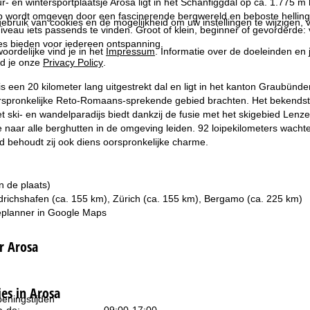
- en wintersportplaatsje Arosa ligt in het Schanfiggdal op ca. 1.775 m
 wordt omgeven door een fascinerende bergwereld en beboste hellingen
ebruik van cookies en de mogelijkheid om uw instellingen te wijzigen, v
 niveau iets passends te vinden. Groot of klein, beginner of gevorderde:
es bieden voor iedereen ontspanning.
oordelijke vind je in het
Impressum
. Informatie over de doeleinden en
d je onze
Privacy Policy
.
is een 20 kilometer lang uitgestrekt dal en ligt in het kanton Graubünde
rspronkelijke Reto-Romaans-sprekende gebied brachten. Het bekendste pl
t ski- en wandelparadijs biedt dankzij de fusie met het skigebied Lenzer
naar alle berghutten in de omgeving leiden. 92 loipekilometers wachte
ijd behoudt zij ook diens oorspronkelijke charme.
in de plaats)
edrichshafen (ca. 155 km), Zürich (ca. 155 km), Bergamo (ca. 225 km)
planner in
Google Maps
r Arosa
s in Arosa
eningstijden