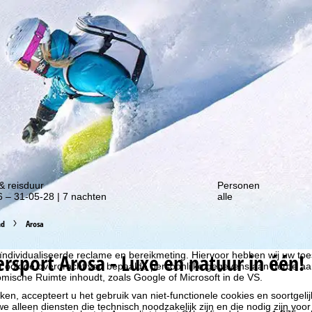
gte van onze kortingsacties!
& reisduur
Personen
 – 31-05-28 | 7 nachten
alle
liseren, gebruiken we cookies om gebruiksinformatie te verzamelen, d
nd
Arosa
rs. Gebruiksprofielen worden aangemaakt op basis van uw activiteite
formatie. Deze gebruiksprofielen worden gebruikt voor statistische ana
ersport
Arosa - Luxe en natuur in één!
ndividualiseerde reclame en bereikmeting. Hiervoor hebben wij uw to
at ook de overdracht van bepaalde persoonlijke gegevens aan derde aa
ische Ruimte inhoudt, zoals Google of Microsoft in de VS.
kken, accepteert u het gebruik van niet-functionele cookies en soortgeli
we alleen diensten die technisch noodzakelijk zijn en die nodig zijn voor