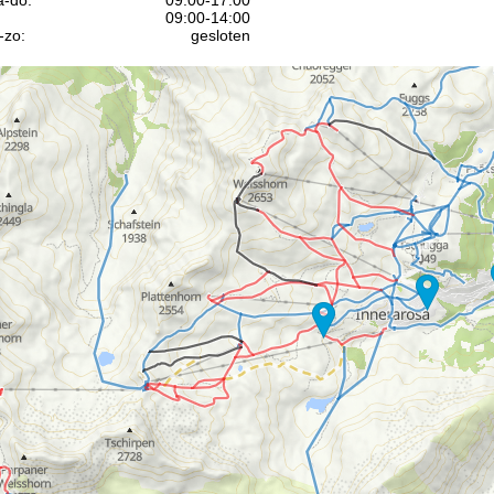
-do:
09:00-17:00
09:00-14:00
-zo:
gesloten
Advies
ar contactpagina