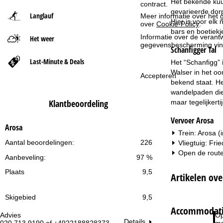
Het bekende kuur
contract.
gevarieerde dorp
Langlauf
Meer informatie over het g
t
Hier is voor elk
over
Cookie-Policy
.
bars en boetiekj
Informatie over de verantw
Het weer
p
gegevensbescherming vin
Schanfigger Tal
a
Last-Minute & Deals
Het “Schanfigg” 
Walser in het oo
Accepteren
g
bekend staat. He
wandelpaden die 
i
Klantbeoordeling
maar tegelijkert
Vervoer Arosa
n
Arosa
Trein: Arosa (
a
Aantal beoordelingen:
226
Vliegtuig: Fri
Open de route
Aanbeveling:
97 %
Plaats
9,5
Artikelen ove
Skigebied
9,5
Accommodatie
Advies
Op
Details