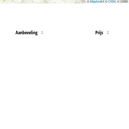
©
Maptoolkit
©
OSM
, © OSM
Aanbeveling
Prijs