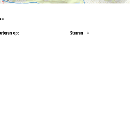
…
orteren op:
Sterren