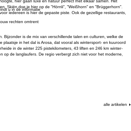
 hoogte, hier gaan luxe en natuur perfect met elkaar samen. Het
. Skiën doe je hier op de "Hörnli", "Weißhorn" en "Brüggerhorn".
indt u in de informatie
 voor iedereen is hier de gepaste piste. Ook de gezellige restaurants,
 jouw rechten omtrent
n. Bijzonder is de mix van verschillende talen en culturen, welke de
aatsje in het dal is Arosa, dat vooral als wintersport- en kuuroord
heide in de winter 225 pistekilometers, 43 liften en 246 km winter-
n op de langlaufers. De regio verbergt zich niet voor het moderne,
alle artikelen