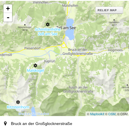
+
RELIEF MAP
-
©
Maptoolkit
©
OSM
, © OSM
plaats
Bruck an der Großglocknerstraße