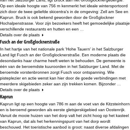
n
Op een ideale hoogte van 756 m kenmerkt het ideale wintersportoord
zich door de twee geliefde skicentra's in de omgeving: Zell am See en
a
Kaprun. Bruck is ook bekend geworden door de Großglockner
Hochalpenstrasse. Voor zijn bezoekers heeft het gemoedelijke plaatsje
verschillende restaurants en hutten en een …
Details over de plaats
Fusch an der Großglocknerstraße
In het hartje van het nationale park 'Hohe Tauern' in het Salzburger
Land ligt Fusch an der Großglocknerstraße. Een moderne plaats die
desondanks haar charme heeft weten te behouden. De gemeente is
één van de beroemdste kuuroorden in het Salzburger Land. Met de
beroemde vorstenbronnen zorgt Fusch voor ontspanning. Wie
pisteplezier en actie wenst kan hier door de goede verbindingen met
meerdere skigebieden zeker aan zijn trekken komen. Bijzonder …
Details over de plaats
Kaprun
Kaprun ligt op een hoogte van 786 m aan de voet van de Kitzsteinhorn
en is beroemd geworden als eerste gletsjerskigebied van Oostenrijk.
Vanuit de mooie huizen van het dorp valt het zicht hoog op het kasteel
van Kaprun, dat als het herkenningspunt van het dorp wordt
beschouwd. Het toeristische aanbod is groot: naast diverse afdalingen