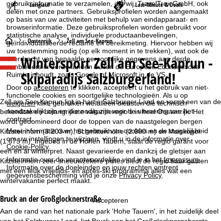
gebruiksinformatie te verzamelen, die wij, TravelTrex GmbH, ook
Langlauf
Last-Minute & Deals
delen met onze partners. Gebruiksprofielen worden aangemaakt
op basis van uw activiteiten met behulp van eindapparaat- en
browserinformatie. Deze gebruiksprofielen worden gebruikt voor
statistische analyse, individuele productaanbevelingen,
S
Oostenrijk
Zell am See-Kaprun
geïndividualiseerde reclame en bereikmeting. Hiervoor hebben wij
uw toestemming nodig (op elk moment in te trekken), wat ook de
Wintersport Zell am See-Kaprun -
overdracht van bepaalde persoonlijke gegevens aan derde
t
aanbieders in derde landen buiten de Europese Economische
Skiparadijs Salzburgerland!
Ruimte inhoudt, zoals Google of Microsoft in de VS.
a
Door op
accepteren
te klikken, accepteert u het gebruik van niet-
functionele cookies en soortgelijke technologieën. Als u op
r
Zell am See-Kaprun ligt in hartje Salzburger Land en vormt een van de
weigeren
klikt, gebruiken we alleen diensten die technisch
noodzakelijk zijn en die nodig zijn voor de uitvoering van het
bekendste en belangrijkste vakantieregio's in heel Oostenrijk. Het
contract.
t
wordt gedomineerd door de toppen van de naastgelegen bergen
Meer informatie over het gebruik van cookies en de mogelijkheid
Kitzsteinhorn (3.203 m), Schmittenhöhe (2.000 m) en Maiskogel
om uw instellingen te wijzigen, vindt u in de informatie over
(1.675 m). Ingebed in de Hohen Tauern, staat de regio garant voor
p
Cookie-Policy
.
een en al winterpret. Naast gevarieerde en dankzij de gletsjer aan
Informatie over de verantwoordelijke vind je in het
Impressum
.
Kitzsteinhorn zeer sneeuwzekere pistes biedt de regio haar gasten
a
Informatie over de doeleinden en jouw rechten omtrent
met een leuk vrijetijds- en après-ski programma alles wat een
gegevensbescherming vind je onze
Privacy Policy
.
wintervakantie perfect maakt.
g
Bruck an der Großglocknerstraße
Accepteren
i
Aan de rand van het nationale park 'Hohe Tauern', in het zuidelijk deel
van het Salzburger Land, ligt Bruck aan het Großglocknergebergte.