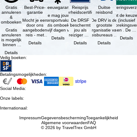
Gratis
Best-Price-
Sneeuwgarantie
Reisprijs
Reisannuleringsver
Duitse
annuleren
garantie
zekerheidscertificaat
reisbond
Je mag jouw
Je hebt de keuze
&
Mocht je een
wintersportvakantie
De DRSF
De DRV is de
(inclusief
omboeken
door ons
gratis omboeken
beschermt
grootste
reisonderbrekingsve
Gratis
aangeboden
als vijf dagen voor
jou als
organisatie van
en . De …
annuleren
reis - met
de …
reiziger met
reisbureaus en
Details
Details
is mogelijk
dezelfde
een
reisorganisaties
Details
Details
Details
binnen 5
beschikbaarheid
pakketreis
in Duitsland. …
dagen na
en inbegrepen
of
Details
de
…
gekoppelde
Veilig boeken
:
boeking,
services bij
als jouw
…
vakantie …
Betalingsmogelijkheden
:
Social Media
:
Onze labels
:
Internationaal
:
Impressum
Gegevensbescherming
Toegankelijkheid
Algemene voorwaarden
FAQ
© 2026 by TravelTrex GmbH