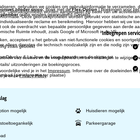
liseren, gebruiken we cookies om gebruiksinformatie te verzamelen, d
orpret zonder risico:
Boek met de
Flex-Option
| Boekingen voor he
rs. Gebruiksprofielen worden aangemaakt op basis van uw activiteite
eptember
gratis worden geannuleerd
(Details)
formatie. Deze gebruiksprofielen worden gebruikt voor statistische ana
ndividualiseerde reclame en bereikmeting. Hiervoor hebben wij uw to
at ook de overdracht van bepaalde persoonlijke gegevens aan derde aa
Inbegrepen servi
ische Ruimte inhoudt, zoals Google of Microsoft in de VS.
kken, accepteert u het gebruik van niet-functionele cookies en soortgeli
we alleen diensten die technisch noodzakelijk zijn en die nodig zijn voor
ing zoals geboekt
perDévoluy & La Joue du Loup
(waarde van de skipas tot
ebruik van cookies en de mogelijkheid om uw instellingen te wijzigen, v
tails/ uitzonderingen zie boekingsproces.
oordelijke vind je in het
Impressum
. Informatie over de doeleinden en
mbad (zie informatie ter plaatse)
d je onze
Privacy Policy
.
slag
ption mogelijk
Huisdieren mogelijk
lstoeltoegankelijk
Parkeergarage
ad