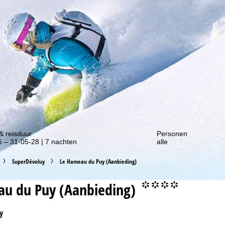
gte van onze kortingsacties!
& reisduur
Personen
 – 31-05-28 | 7 nachten
alle
SuperDévoluy
Le Hameau du Puy (Aanbieding)
u du Puy (Aanbieding)
°°°°
y