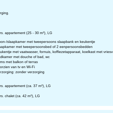
eningstijden
-do:
09:00-17:00
09:00-14:00
rging.
-zo:
gesloten
Advies
rs. appartement (25 - 30 m²), LG
on-/slaapkamer met tweepersoons slaapbank en keukentje
aapkamer met tweepersoonsbed of 2 eenpersoonsbedden
ar contactpagina
ukentje met vaatwasser, fornuis, koffiezetapparaat, koelkast met vries
dkamer met douche of bad, wc
ms met balkon of terras
orzien van tv en Wi-Fi
rzorging: zonder verzorging
rs. appartement (ca. 37 m²), LG
rs. chalet (ca. 42 m²), LG