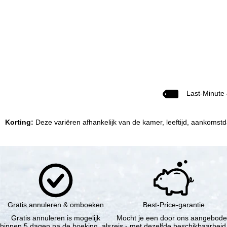
Last-Minute
Korting:
Deze variëren afhankelijk van de kamer, leeftijd, aankomstda
Gratis annuleren & omboeken
Best-Price-garantie
Gratis annuleren is mogelijk
Mocht je een door ons aangebod
binnen 5 dagen na de boeking, als
reis - met dezelfde beschikbaarheid