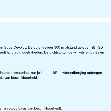
van SuperDévoluy. De op ongeveer 300 m afstand gelegen lift TSD
edt langlaufmogelijkheden. De dichtstbijzijnde winkels en cafés en
t wintersportmateriaal kun je in een ski/snowboardberging opbergen.
sis van beschikbaarheid.
 aanvraag/op basis van beschikbaarheid).