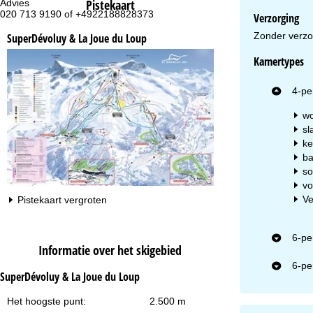
Pistekaart
Advies
Op
020 713 9190 of +4922188828373
ma
Verzorging
vr:
Zonder verzo
SuperDévoluy & La Joue du Loup
za
Kamertypes
4-pe
wo
sl
Na
ke
ba
so
vo
Ve
Pistekaart vergroten
6-pe
Informatie over het skigebied
6-pe
SuperDévoluy & La Joue du Loup
Het hoogste punt:
2.500 m