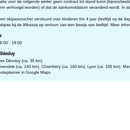
ie voor de volgende winter geen contract tot stand komt (bijvoorbee
orm verhoogd worden) of dat de aankomstdatum veranderd wordt. In da
en skipasvoucher verstuurd voor kinderen t/m 4 jaar (leeftijd op de da
skipas bij de liftkassa op vertoon van een bewijs van leeftijd. Meer inform
e
6:00 - 19:00
rDévoluy
nes Dévoluy (ca. 35 km)
 Grenoble (ca. 140 km), Chambéry (ca. 160 km), Lyon (ca. 185 km), Mars
uteplanner in
Google Maps