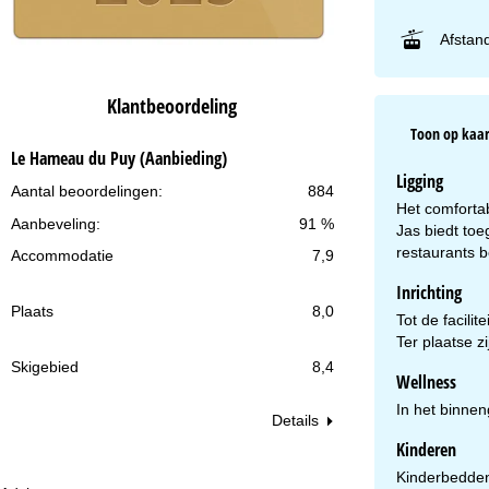
Afstand
Klantbeoordeling
Toon op kaar
Le Hameau du Puy (Aanbieding)
Ligging
Aantal beoordelingen:
884
Het comforta
Aanbeveling:
91 %
Jas biedt toe
restaurants b
Accommodatie
7,9
Inrichting
Plaats
8,0
Tot de facili
Ter plaatse z
Skigebied
8,4
Wellness
In het binne
Details
Kinderen
Kinderbedden 