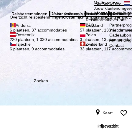
Kies 
My SnowTrex
My SnowTrex
Aanmelden
Jouw klantenomgevi
informatie over je g
De nieuwste artikelen in ons magazine
Reisinformatie
Over ons
Reisbestemmingen
Vakantiethema's
Informatie
Het bedrijf
Overzicht reisbestemmingen
Oostenrijk
Frankrijk
Italië
Zwitserland
D
Reisinformatie
Over ons
FAQ
Partnerpro
Andorra
Duitsland
Vriendenwer
6 plaatsen, 37 accommodaties
57 plaatsen, 130 accommod
Oostenrijk
Polen
Cadeaubon
220 plaatsen, 1.030 accommodaties
3 plaatsen, 13 accommodat
Aanmelding 
Tsjechië
Zwitserland
Contact
6 plaatsen, 9 accommodaties
33 plaatsen, 117 accommod
Zoeken
Kaart
Prijsoverzicht