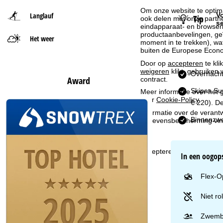
Om onze website te optima
Langlauf
Vo
Tip
t
ook delen met onze partne
s
eindapparaat- en browserin
productaanbevelingen, geï
Het weer
p
moment in te trekken), w
buiten de Europese Econom
a
Door op
accepteren
te kli
weigeren
klikt, gebruiken 
Overnacht
Award
g
contract.
Skipas Su
Meer informatie over het g
over
Cookie-Policy
.
i
€ 220). De
Informatie over de verantw
Binnenzwe
n
gegevensbescherming vin
a
Accepteren
In een oogop
Flex-O
Niet ro
Zwemb