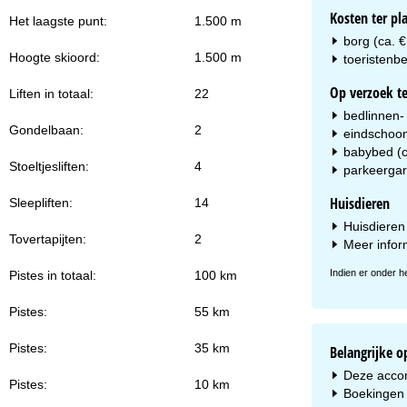
Kosten ter pl
Het laagste punt:
1.500 m
borg (ca. €
Hoogte skioord:
1.500 m
toeristenbe
Op verzoek te
Liften in totaal:
22
bedlinnen-
Gondelbaan:
2
eindschoon
babybed (c
Stoeltjesliften:
4
parkeergara
Huisdieren
Sleepliften:
14
Huisdieren 
Tovertapijten:
2
Meer infor
Indien er onder h
Pistes in totaal:
100 km
Pistes:
55 km
Pistes:
35 km
Belangrijke 
Deze accomm
Pistes:
10 km
Boekingen 