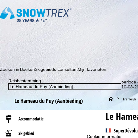
Schrijf je in voor onze nieuwsbrief en wees als eerste op de hoo
Zoeken & Boeken
Skigebieds-consultant
Mijn favorieten
Reisbestemming
periode 
10-08-26
S
Frankrijk
Le Hameau du Puy (Aanbieding)
t
Le Hamea
Accommodatie
a
SuperDévolu
Skigebied
r
Cookie-informatie