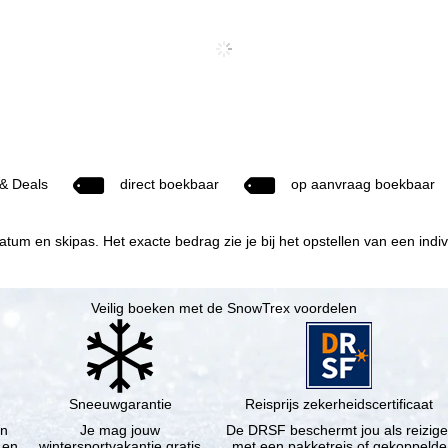
 & Deals
direct boekbaar
op aanvraag boekbaar
tum en skipas. Het exacte bedrag zie je bij het opstellen van een indivi
Veilig boeken met de SnowTrex voordelen
Sneeuwgarantie
Reisprijs zekerheidscertificaat
en
Je mag jouw
De DRSF beschermt jou als reizige
 en
wintersportvakantie gratis
met een pakketreis of gekoppelde