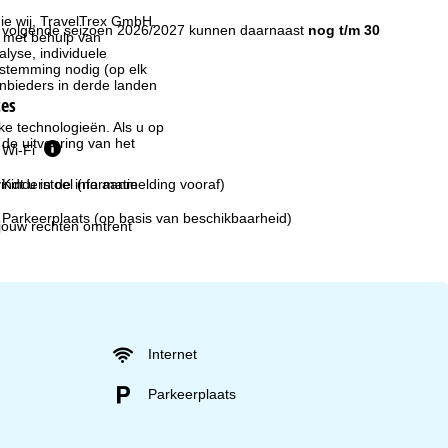
ie wij, TravelTrex GmbH,
t volgende seizoen 2026/2027 kunnen daarnaast
nog t/m 30
n met behulp van
lyse, individuele
estemming nodig (op elk
nbieders in derde landen
ces
jke technologieën. Als u op
 de uitvoering van het
Wi-Fi
indt u in de informatie
Kinderstoel (na aanmelding vooraf)
Parkeerplaats (op basis van beschikbaarheid)
 jouw rechten omtrent
Internet
Parkeerplaats