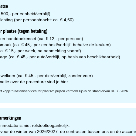
aatse
 500,- per eenheid/verblijf)
lasting (per persoon/nacht: ca. € 4,60)
r plaatse (tegen betaling)
 en handdoekenset (ca. € 12,- per persoon)
maak (ca. € 45,- per eenheid/verblijf, behalve de keuken)
a. € 15,- per week, na aanmelding vooraf)
ge (ca. € 45,- per auto/verblijf, op basis van beschikbaarheid)
welkom (ca. € 45,- per dier/verblijf, zonder voer)
matie over de procedure vind je
hier
.
et kopje "Kosten/services ter plaatse" prijzen vermeld zijn is de stand ervan 01-06-2026.
opmerkingen
odatie is niet rolstoeltoegankelijk.
voor de winter van 2026/2027: de contracten tussen ons en de accomm