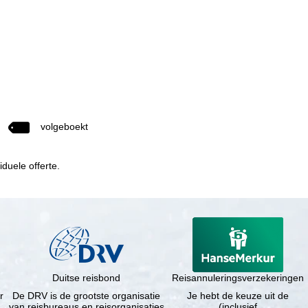
volgeboekt
duele offerte.
Duitse reisbond
Reisannuleringsverzekeringen
r
De DRV is de grootste organisatie
Je hebt de keuze uit de
van reisbureaus en reisorganisaties
(inclusief