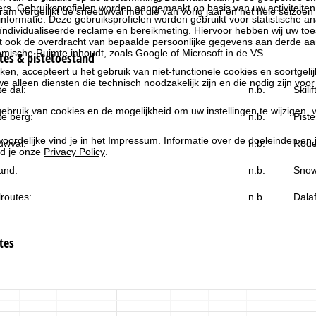
rs. Gebruiksprofielen worden aangemaakt op basis van uw activiteite
gram vergelijkt de sneeuwval met die van vorig jaar en het hele seizoen 
formatie. Deze gebruiksprofielen worden gebruikt voor statistische ana
ndividualiseerde reclame en bereikmeting. Hiervoor hebben wij uw to
at ook de overdracht van bepaalde persoonlijke gegevens aan derde aa
ische Ruimte inhoudt, zoals Google of Microsoft in de VS.
es & pistetoestand
kken, accepteert u het gebruik van niet-functionele cookies en soortgeli
we alleen diensten die technisch noodzakelijk zijn en die nodig zijn voor
e dal:
n.b.
Skili
ebruik van cookies en de mogelijkheid om uw instellingen te wijzigen, v
e berg:
n.b.
Piste
oordelijke vind je in het
Impressum
. Informatie over de doeleinden en
uwval:
n.b.
Rode
d je onze
Privacy Policy
.
and:
n.b.
Snow
routes:
n.b.
Dala
tes