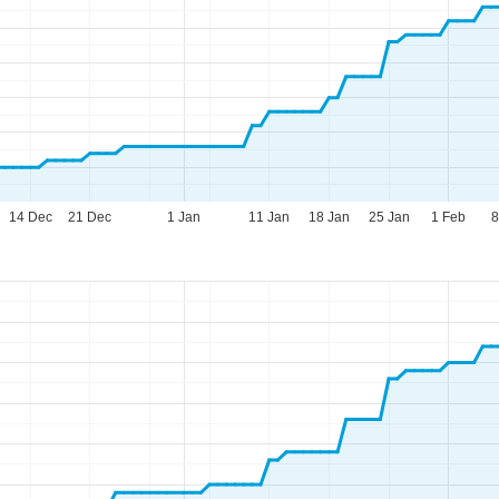
14 Dec
21 Dec
1 Jan
11 Jan
18 Jan
25 Jan
1 Feb
8
eningstijden
-do:
09:00-17:00
09:00-14:00
-zo:
gesloten