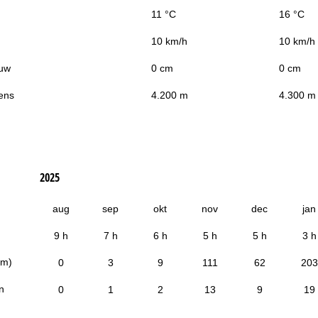
11 °C
16 °C
10 km/h
10 km/h
uw
0 cm
0 cm
ens
4.200 m
4.300 m
2025
aug
sep
okt
nov
dec
jan
9 h
7 h
6 h
5 h
5 h
3 h
cm)
0
3
9
111
62
203
n
0
1
2
13
9
19