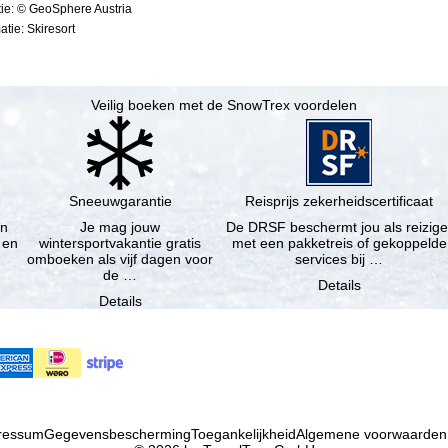
ie: © GeoSphere Austria
tie: Skiresort
Veilig boeken met de SnowTrex voordelen
Sneeuwgarantie
Reisprijs zekerheidscertificaat
en
Je mag jouw
De DRSF beschermt jou als reizige
 en
wintersportvakantie gratis
met een pakketreis of gekoppelde
omboeken als vijf dagen voor
services bij …
de …
Details
Details
ressum
Gegevensbescherming
Toegankelijkheid
Algemene voorwaarden