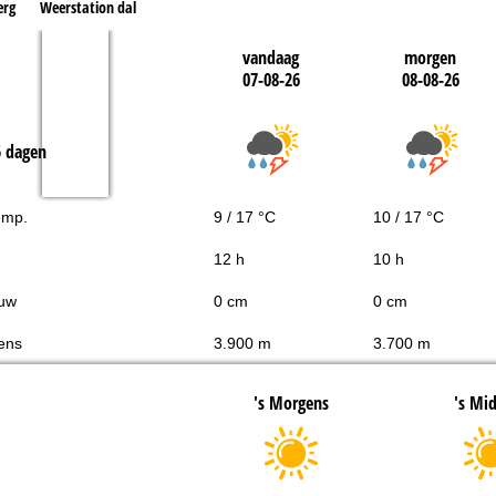
erg
Weerstation dal
vandaag
morgen
07-08-26
08-08-26
5 dagen
emp.
9 / 17 °C
10 / 17 °C
12 h
10 h
uw
0 cm
0 cm
ens
3.900 m
3.700 m
's Morgens
's Mi