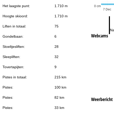
Het laagste punt:
1.710 m
0 cm
7 Dec
Hoogte skioord:
1.710 m
Liften in totaal:
75
Na
Webcams
Gondelbaan:
6
Stoeltjesliften:
28
Sleepliften:
32
Tovertapijten:
9
Pistes in totaal:
215 km
Pistes:
100 km
Pistes:
82 km
Weerbericht
Pistes:
33 km