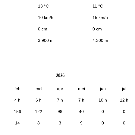
13 °C
11 °C
10 km/h
15 km/h
0 cm
0 cm
3.900 m
4.300 m
2026
feb
mrt
apr
mei
jun
jul
4 h
6 h
7 h
7 h
10 h
12 h
156
122
98
40
0
0
14
8
3
9
0
0