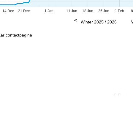
14 Dec
21 Dec
1 Jan
11 Jan
18 Jan
25 Jan
1 Feb
8
Advies
Winter 2025 / 2026
ar contactpagina