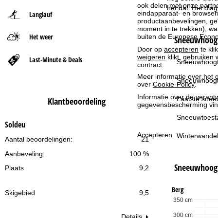
ook delen met onze partne
het dal. Het dia
eindapparaat- en browserin
Langlauf
t
productaanbevelingen, geï
moment in te trekken), w
Het weer
buiten de Europese Econom
p
Sneeuwhoogt
Door op
accepteren
te kli
weigeren
klikt, gebruiken 
a
Last-Minute & Deals
Sneeuwhoogt
contract.
Meer informatie over het g
g
Sneeuwhoogt
over
Cookie-Policy
.
Informatie over de verantw
i
Laatste snee
Klantbeoordeling
gegevensbescherming vin
n
Sneeuwtoest
Soldeu
Accepteren
Winterwandel
a
Aantal beoordelingen:
21
Aanbeveling:
100 %
Sneeuwhoog
Plaats
9,2
Berg
Skigebied
9,5
350 cm
300 cm
Details