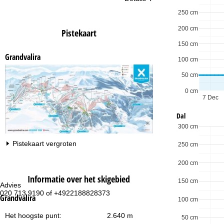
250 cm
200 cm
Pistekaart
150 cm
Grandvalira
100 cm
50 cm
0 cm
7 Dec
Dal
300 cm
Pistekaart vergroten
250 cm
200 cm
Informatie over het skigebied
150 cm
Advies
Op
020 713 9190 of +4922188828373
ma
Grandvalira
100 cm
vr:
za
Het hoogste punt:
2.640 m
50 cm