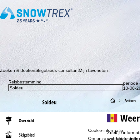
Schrijf je in voor onze nieuwsbrief en wees als eerste op de hoo
Zoeken & Boeken
Skigebieds-consultant
Mijn favorieten
Reisbestemming
periode 
10-08-26
S
Andorra
Soldeu
t
Weer
Overzicht
a
Cookie-informatie
Zoek je informat
Skigebied
r
Om onze website te optima
nog betere indru