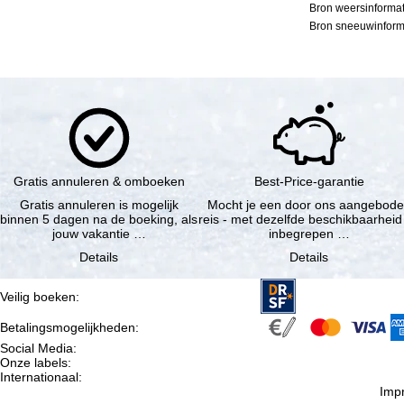
Bron weersinformat
Bron sneeuwinforma
Gratis annuleren & omboeken
Best-Price-garantie
Gratis annuleren is mogelijk
Mocht je een door ons aangebod
binnen 5 dagen na de boeking, als
reis - met dezelfde beschikbaarheid
jouw vakantie …
inbegrepen …
Details
Details
Veilig boeken
:
Betalingsmogelijkheden
:
Social Media
:
Onze labels
:
Internationaal
:
Imp