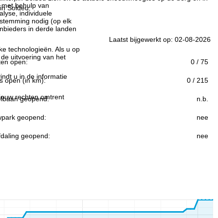
n met behulp van
in Soldeu.
lyse, individuele
estemming nodig (op elk
nbieders in derde landen
Laatst bijgewerkt op: 02-08-2026
jke technologieën. Als u op
 de uitvoering van het
ften open:
0 / 75
indt u in de informatie
s open (in km):
0 / 215
 jouw rechten omtrent
lbaan geopend:
n.b.
park geopend:
nee
fdaling geopend:
nee