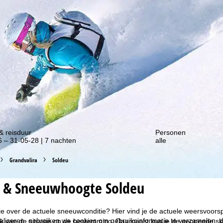
gte van onze kortingsacties!
& reisduur
Personen
 – 31-05-28 | 7 nachten
alle
Grandvalira
Soldeu
 & Sneeuwhoogte Soldeu
ie over de actuele sneeuwconditie? Hier vind je de actuele weersvoor
liseren, gebruiken we cookies om gebruiksinformatie te verzamelen, d
k van de situatie op de bestemming. Daarnaast kun je de geopende ski