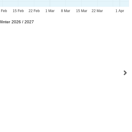
 Feb
15 Feb
22 Feb
1 Mar
8 Mar
15 Mar
22 Mar
1 Apr
Winter 2026 / 2027