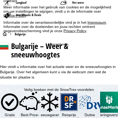
contract.
Langlauf
Het weer
Meer informatie over het gebruik van cookies en de mogelijkheid
om uw instellingen te wijzigen, vindt u in de informatie over
Last-Minute & Deals
Cookie-Policy
.
Informatie over de verantwoordelijke vind je in het
Impressum
.
Informatie over de doeleinden en jouw rechten omtrent
gegevensbescherming vind je onze
Privacy Policy
.
S
Bulgarije
Bulgarije – Weer &
Accepteren
t
sneeuwhoogtes
a
r
Hier vindt u informatie over het actuele weer en de sneeuwhoogtes in
Bulgarije. Over het algemeen kunt u via de webcam zien wat de
t
situatie ter plaatse is.
p
Veilig boeken met de SnowTrex voordelen
a
g
Gratis
Best-Price-
Sneeuwgarantie
Reisprijs
Reisannuleringsver
Duitse