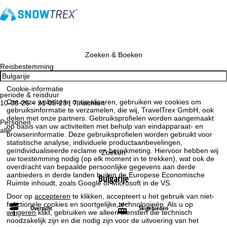
Zoeken & Boeken
Reisbestemming
Cookie-informatie
periode & reisduur
Om onze website te optimaliseren, gebruiken we cookies om
10-08-26 – 31-05-28 | 7 nachten
gebruiksinformatie te verzamelen, die wij, TravelTrex GmbH, ook
delen met onze partners. Gebruiksprofielen worden aangemaakt
Personen
op basis van uw activiteiten met behulp van eindapparaat- en
alle
browserinformatie. Deze gebruiksprofielen worden gebruikt voor
statistische analyse, individuele productaanbevelingen,
geïndividualiseerde reclame en bereikmeting. Hiervoor hebben wij
Zoeken
uw toestemming nodig (op elk moment in te trekken), wat ook de
overdracht van bepaalde persoonlijke gegevens aan derde
aanbieders in derde landen buiten de Europese Economische
Bulgarije
Ruimte inhoudt, zoals Google of Microsoft in de VS.
Door op
accepteren
te klikken, accepteert u het gebruik van niet-
functionele cookies en soortgelijke technologieën. Als u op
Overzicht
Skigebieden
weigeren
klikt, gebruiken we alleen diensten die technisch
noodzakelijk zijn en die nodig zijn voor de uitvoering van het