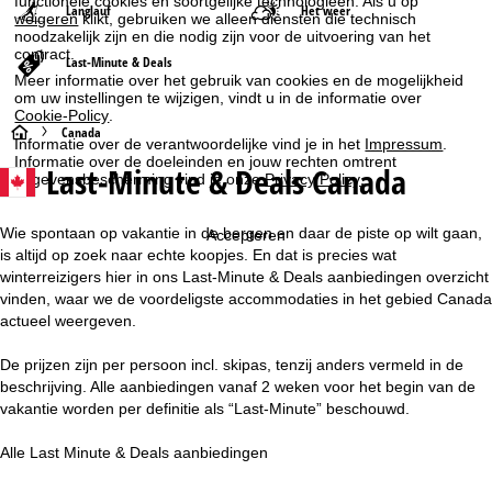
functionele cookies en soortgelijke technologieën. Als u op
Langlauf
Het weer
weigeren
klikt, gebruiken we alleen diensten die technisch
noodzakelijk zijn en die nodig zijn voor de uitvoering van het
contract.
Last-Minute & Deals
Meer informatie over het gebruik van cookies en de mogelijkheid
om uw instellingen te wijzigen, vindt u in de informatie over
Cookie-Policy
.
S
Canada
Informatie over de verantwoordelijke vind je in het
Impressum
.
Informatie over de doeleinden en jouw rechten omtrent
Last-Minute & Deals Canada
t
gegevensbescherming vind je onze
Privacy Policy
.
a
Wie spontaan op vakantie in de bergen en daar de piste op wilt gaan,
Accepteren
is altijd op zoek naar echte koopjes. En dat is precies wat
r
winterreizigers hier in ons Last-Minute & Deals aanbiedingen overzicht
vinden, waar we de voordeligste accommodaties in het gebied Canada
t
actueel weergeven.
p
De prijzen zijn per persoon incl. skipas, tenzij anders vermeld in de
beschrijving. Alle aanbiedingen vanaf 2 weken voor het begin van de
a
vakantie worden per definitie als “Last-Minute” beschouwd.
g
Alle Last Minute & Deals aanbiedingen
i