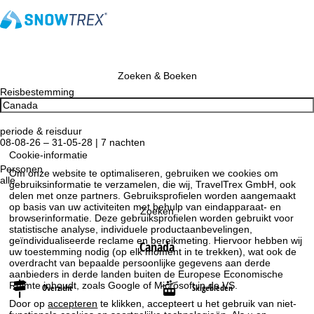
Zoeken & Boeken
Reisbestemming
periode & reisduur
08-08-26 – 31-05-28 | 7 nachten
Cookie-informatie
Personen
Om onze website te optimaliseren, gebruiken we cookies om
alle
gebruiksinformatie te verzamelen, die wij, TravelTrex GmbH, ook
delen met onze partners. Gebruiksprofielen worden aangemaakt
op basis van uw activiteiten met behulp van eindapparaat- en
Zoeken
browserinformatie. Deze gebruiksprofielen worden gebruikt voor
statistische analyse, individuele productaanbevelingen,
geïndividualiseerde reclame en bereikmeting. Hiervoor hebben wij
Canada
uw toestemming nodig (op elk moment in te trekken), wat ook de
overdracht van bepaalde persoonlijke gegevens aan derde
aanbieders in derde landen buiten de Europese Economische
Ruimte inhoudt, zoals Google of Microsoft in de VS.
Overzicht
Skigebieden
Door op
accepteren
te klikken, accepteert u het gebruik van niet-