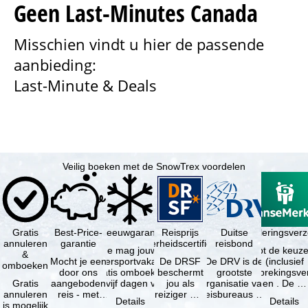
Geen Last-Minutes Canada
n
Misschien vindt u hier de passende
a
aanbieding:
Last-Minute & Deals
Veilig boeken met de SnowTrex voordelen
Gratis
Best-Price-
Sneeuwgarantie
Reisprijs
Reisannuleringsver
Duitse
annuleren
garantie
zekerheidscertificaat
reisbond
Je mag jouw
Je hebt de keuze
&
Mocht je een
wintersportvakantie
De DRSF
De DRV is de
(inclusief
omboeken
door ons
gratis omboeken
beschermt
grootste
reisonderbrekingsve
Gratis
aangeboden
als vijf dagen voor
jou als
organisatie van
en . De …
annuleren
reis - met
de …
reiziger met
reisbureaus en
Details
Details
is mogelijk
dezelfde
een
reisorganisaties